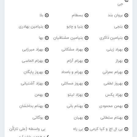
جی
بروان بند
بسطام
بلا
بنجی
بنیا و چابو
بنیامین بهادری
بنیامین ذاکری
بنیامین مشتاقیان
بها
بهراد زینی
بهراد مشکانی
بهراد میرزایی
بهراز
بهرام آرام
بهرام الماسی
بهرام عمرانی
بهرام و بامداد
بهروز پایگان
بهروز لطفی
بهروز مسائلی
بهزاد آشتیانی
بهزاد پکس
بهزاد لیتو
بهمن
بهمن محمودی
بهنام بانی
بهنام بداخشان
بهنام سلطانی
بهیان
بوگاتی
بی ال اچ و کیا کرمی
بی راه
بی واسطه (علی تارکُن
و هومن خفن) و