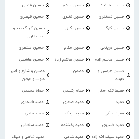
حسین علیشاه
حسین عیدی
حسین فتحی
حسین فسنقری
حسین قنبری
حسین قیصری
حسین کارگر
حسین کنزو
حسین کینگ سد و
امیر تاتاری
حسین مزینانی
حسین مقام
حسین منتظری
حسین هاسم زاده
حسین هاشم زاده
حسین هاشمی
حسین هرمس و
حصمن
حصین و شایع و امیر
جاوید
خلوت و عرفان
حفیظ تک استار
حمزه رشیدی
حمزه محمدی
حمید
حمید اصغری
حمید افتخاری
حمید ام کی
حمید بیباک
حمید حامی
حمید خسروی
حمید رخشنده
حمید سلطانی
حمید سیف الله زاده
حمید شاهی
حمید شاهی و میلاد