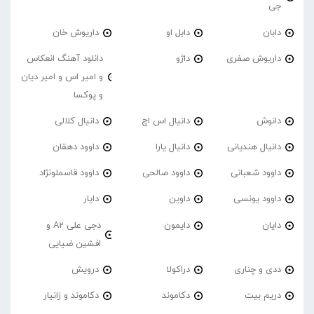
جی
دابان
دابل او
داریوش خان
داریوش صفری
داژو
دانلود آهنگ انعکاس
و امیر اس و امیر دیان
و پوکسا
دانوش
دانیال اس اچ
دانیال کلالی
دانیال هندیانی
دانیال یارا
داوود دهقان
داوود شعبانی
داوود صالحی
داوود قاسملونژاد
داوود یونسی
داوین
دایار
دایان
دایمون
دجی علی A2 و
افشین ضیایی
ددی و چناری
دراکولا
درویش
دریم بیت
دکاموند
دکاموند و زانیار