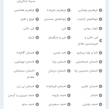
سیما شاکریان
ابراهیم چاوشی
ابراهیم علیزاده
ابراهیم هاشمی
ابوالفضل کرامت
ابوالفضل محمدی
ابوچ و اقرار
ابوذر روحی
ابی
ابی عالی
ابی عالی و
ابی و میگوعل
ابینو
امیرحسین فلاح
اثنا و رضا پیشرو
احد محبی
احسان آقازاده
احسان اسماعیلی
احسان پایا
احسان تهرانچی
احسان حسینی راد
احسان دریادل
احسان سلیمانی
مقدم
احسان طاری
احسان قربانزاده
احسان نی زن
احلام
احمد بازوند
احمد تبریزی و آرسن
احمد‌ رضایی
احمد سعیدی
احمد سلو