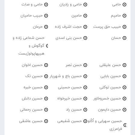
حامی
حامی و رادیان
حامی و صات
حامیم
حامین
حبیب حامیان
حبیب حق پرست
حجت اشرف زاده
حرمان
حسان
حسن بنی اسدی
حسن شماعی زاده و
گوگوش و
هیپهاپولوژیست
حسن علیقلی
حسن نصر
حسین اخوان
حسین بابایی
حسین باج و شهریار
حسین تک
حسین توکلی
حسین حسینی
حسین خبره
حسین خسروخاور
حسین خیرخواه
حسین دانش
حسین دایمون
حسین راد
حسین رحمانی
حسین سهرابی و اُکُلو
حسین شفیعی
حسین عاشقی
فرامرزی