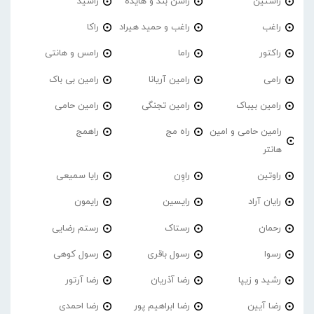
راستین
راشن بند و هایده
راشید
راغب
راغب و حمید هیراد
راکا
راکتور
راما
رامس و هانتی
رامی
رامین آریانا
رامین بی باک
رامین بیباک
رامین تجنگی
رامین حامی
رامین حامی و امین
راه مج
راهمج
هانتر
راوتین
راوِن
رایا سمیعی
رایان آراد
رایسین
رایمون
رحمان
رستاک
رستم رضایی
رسوا
رسول باقری
رسول کوهی
رشید و زیپا
رضا آذریان
رضا آرتور
رضا آیین
رضا ابراهیم پور
رضا احمدی