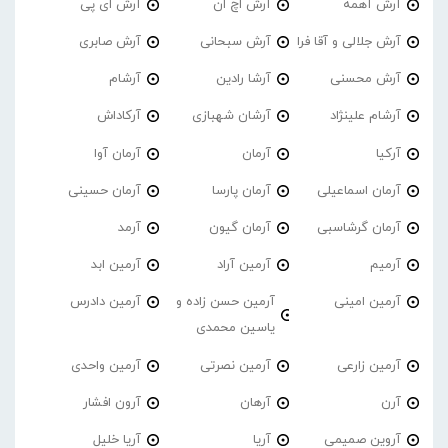
آرش آهمه
آرش اچ ان
آرش ای پی
آرش جلالی و آقا فرا
آرش سبحانی
آرش صابری
آرش محسنی
آرشا رادین
آرشام
آرشام علینژاد
آرشان شهبازی
آرکاداش
آرکیا
آرمان
آرمان آوا
آرمان اسماعیلی
آرمان پارسا
آرمان حسینی
آرمان گرشاسبی
آرمان گیون
آرمد
آرمیم
آرمین آراد
آرمین ابد
آرمین امینی
آرمین حسن زاده و
آرمین دادرس
یاسین محمدی
آرمین زارعی
آرمین نصرتی
آرمین واحدی
آرن
آرهان
آرون افشار
آروین صمیمی
آریا
آریا خلیل