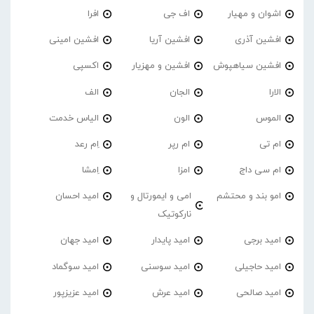
اشوان و مهیار
اف جی
افرا
افشین آذری
افشین آریا
افشین امینی
افشین سیاهپوش
افشین و مهزیار
اکسپی
الارا
الجان
الف
الموس
الون
الیاس خدمت
ام تی
ام رپر
اِم رعد
ام سی داج
امزا
اِمشا
امو بند و محتشم
امی و ایمورتال و
امید احسان
نارکوتیک
امید برجی
امید پایدار
امید جهان
امید حاجیلی
امید سوسنی
امید سوگماد
امید صالحی
امید عرش
امید عزیزپور