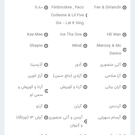
h.80
Fiinbroskiie , Paco
Fen & DiVanchi
Corleone & Lil Five
Six – Let It Sing
Kee Mee
Ice Tha One
HD Man
Shayne
Minel
Mercury & Mc
Device
آتی منصوری
آدور
آذرسینا
آرا صلاحی
آرادی (حاج حسن)
آراز الوین
آران براتی
آرتا و کوروش
آرتا و کوروش و
سمی لو
آرت‌من
آرتن
آرتو
آرسام سهرابی
آرسن و آتی منصوری
آرش 13 (نورالله)
و کیوان