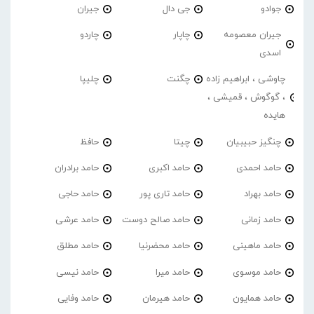
جوادو
جی دال
جیران
جیران معصومه
چاپار
چاردو
اسدی
چاوشی ، ابراهیم زاده
چگنت
چلیپا
، گوگوش ، قمیشی ،
هایده
چنگیز حبیبیان
چیتا
حافظ
حامد احمدی
حامد اکبری
حامد برادران
حامد بهراد
حامد تاری پور
حامد حاجی
حامد زمانی
حامد صالح دوست
حامد عرشی
حامد ماهینی
حامد محضرنیا
حامد مطلق
حامد موسوی
حامد میرا
حامد نیسی
حامد همایون
حامد هیرمان
حامد وفایی