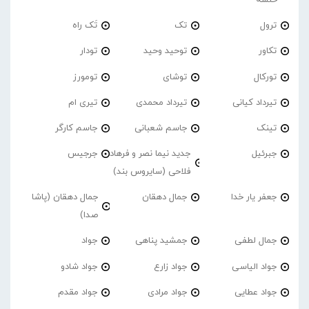
ترول
تک
تَک راه
تکاور
توحید وحید
تودار
تورکال
توشای
تومورز
تیرداد کیانی
تیرداد محمدی
تیری ام
تینک
جاسم شعبانی
جاسم کارگر
جبرئیل
جدید نیما نصر و فرهاد
جرجیس
فلاحی (سایروس بند)
جعفر یار خدا
جمال دهقان
جمال دهقان (پاشا
صدا)
جمال لطفی
جمشید پناهی
جواد
جواد الیاسی
جواد زارع
جواد شادو
جواد عطایی
جواد مرادی
جواد مقدم