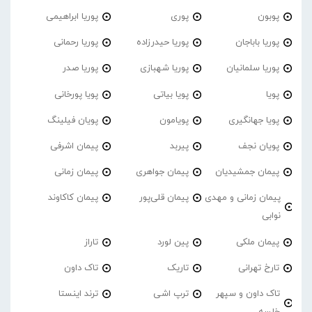
پوبون
پوری
پوریا ابراهیمی
پوریا باباجان
پوریا حیدرزاده
پوریا رحمانی
پوریا سلمانیان
پوریا شهبازی
پوریا صدر
پویا
پویا بیاتی
پویا پورخانی
پویا جهانگیری
پویامون
پویان فیلینگ
پویان نجف
پیربد
پیمان اشرفی
پیمان جمشیدیان
پیمان جواهری
پیمان زمانی
پیمان زمانی و مهدی
پیمان قلی‌پور
پیمان کاکاوند
نوابی
پیمان ملکی
پین لورد
تاراز
تارخ تهرانی
تاریک
تاک داون
تاک داون و سپهر
ترپ اشی
ترند اینستا
خلسه