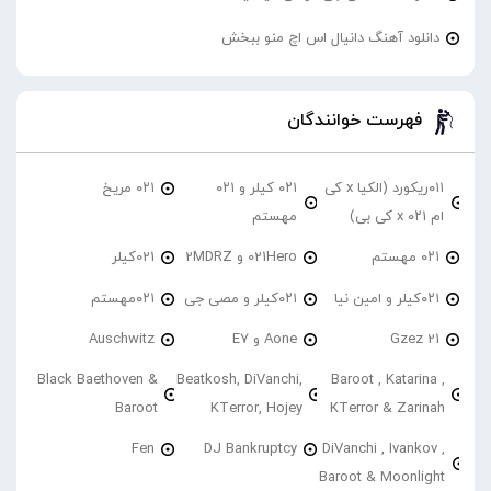
دانلود آهنگ دانیال اس اچ منو ببخش
فهرست خوانندگان
۰۱۱ریکورد (الکیا x کی
۰۲۱ کیلر و ۰۲۱
۰۲۱ مریخ
ام ۰۲۱ x کی بی)
مهستم
۰۲۱ مهستم
021Hero و 2MDRZ
021کیلر
۰۲۱کیلر و امین نیا
۰۲۱کیلر و مصی جی
۰۲۱مهستم
21 Gzez
Aone و E7
Auschwitz
Black Baethoven &
Beatkosh, DiVanchi,
Baroot , Katarina ,
Baroot
KTerror, Hojey
KTerror & Zarinah
Fen
DJ Bankruptcy
DiVanchi , Ivankov ,
Baroot & Moonlight