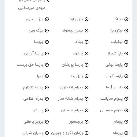
مهدی میرصفایی
بیباک
بیژن لرد
بیژن نظری
بیژن یار
بیس بیسواد
بیگ رفی
بیگباب
بینام
بیوسا
پاپا شیراز
پارانویا
پارسا آی بی
پارسا بیگی
پارسا پورشان
پارسا حق پرست
پارسا کیان
پازل بند
پایرا
پایرا و آلفا
پدرام افتخاری
پدرام ژاندارم
پدرام‌ سایلنت
پدرام شانه ساز
پدرام غلامی
پدرام موسمی
پدرام نجفیان
پرستو
پرهام
پروفسور
پرویز یاحقی
پریماه
پژمان تکرو و چوبین
پسران شرقی