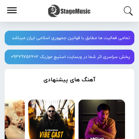
تمامی فعالیت ها مطابق با قوانین جمهوری اسلامی ایران میباشد
پخش سراسری اثر شما در وبسایت استیج موزیک 09379752202
آهنگ های پیشنهادی