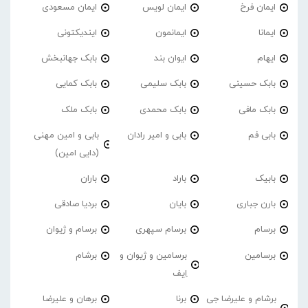
ایمان فرخ
ایمان لویس
ایمان مسعودی
ایمانا
ایمانمون
ایندیکتونی
ایهام
ایوان بند
بابک جهانبخش
بابک حسینی
بابک سلیمی
بابک کمایی
بابک مافی
بابک محمدی
بابک ملک
بابی فم
بابی و امیر رادان
بابی و امین مهنی
(دایی امین)
بابیک
باراد
باران
بارن جباری
بایان
بردیا صادقی
برسام
برسام سپهری
برسام و ژیوان
برسامین
برسامین و ژیوان و
برشام
اِیف
برشام و علیرضا جی
برنا
برهان و علیرضا