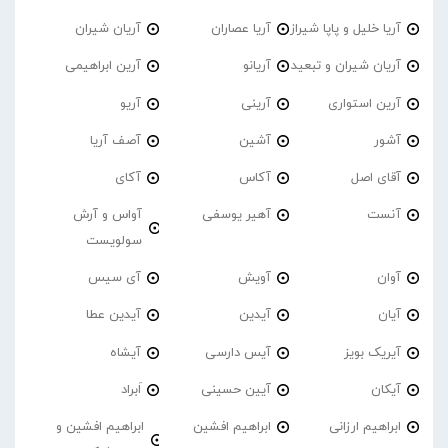
آریا خلیل و پاپا شیراز
آریا عصاران
آریان شیران
آریان شیران و تبعید
آریانو
آرین ابراهیمی
آرین استواری
آرینی
آریو
آشور
آشین
آصف آریا
آقای اصل
آکاس
آکای
آنست
آهیر یوسفی
آواس و آرش
سولویست
آوان
آویش
آی سیس
آیان
آیدین
آیدین عطا
آیریک بویز
آیس دارسی
آیشاه
آیکان
آیین حسینی
اَبراد
ابراهیم ارزانی
ابراهیم افشین
ابراهیم افشین و