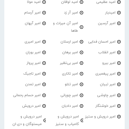
امید عظیمی
امید لوافان
امید مولا
امیدیار
امیر آر زد
امیر آرسام
امیر آرسین
امیر آن میراث و
امیر آیهان
طاها
امیر احسان فدایی
امیر ارسلان
امیر امیری
امیر انقلاب
امیر برهان
امیر‌ بوران
امیر بیرو
امیر بی‌نظیر
امیر پرواز
امیر پیغمبری
امیر تاتاری
امیر تاجیک
امیر تبیان
امیر تتلو
امیر تمدن
امیر چاوشی
امیر چوپانی
امیر حسام رحمانی
امیر خوشنگار
امیر دادبان
امیر درویش
امیر درویش و ستیز
امیر درویش و
امیر درویش و
کامیاب و ستیز
میستوگان و دی.ان