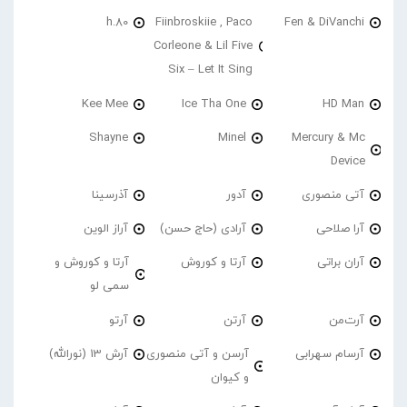
h.80
Fiinbroskiie , Paco
Fen & DiVanchi
Corleone & Lil Five
Six – Let It Sing
Kee Mee
Ice Tha One
HD Man
Shayne
Minel
Mercury & Mc
Device
آتی منصوری
آدور
آذرسینا
آرا صلاحی
آرادی (حاج حسن)
آراز الوین
آران براتی
آرتا و کوروش
آرتا و کوروش و
سمی لو
آرت‌من
آرتن
آرتو
آرسام سهرابی
آرسن و آتی منصوری
آرش 13 (نورالله)
و کیوان