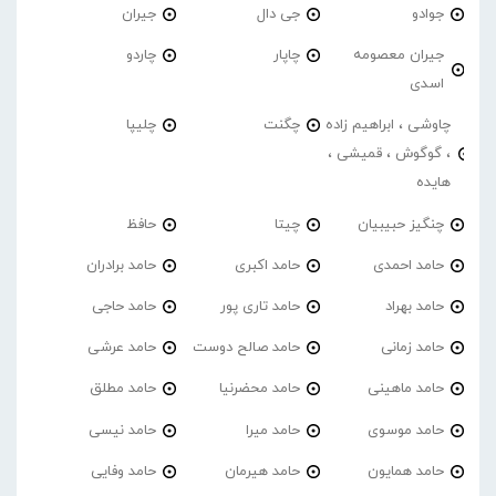
جوادو
جی دال
جیران
جیران معصومه
چاپار
چاردو
اسدی
چاوشی ، ابراهیم زاده
چگنت
چلیپا
، گوگوش ، قمیشی ،
هایده
چنگیز حبیبیان
چیتا
حافظ
حامد احمدی
حامد اکبری
حامد برادران
حامد بهراد
حامد تاری پور
حامد حاجی
حامد زمانی
حامد صالح دوست
حامد عرشی
حامد ماهینی
حامد محضرنیا
حامد مطلق
حامد موسوی
حامد میرا
حامد نیسی
حامد همایون
حامد هیرمان
حامد وفایی