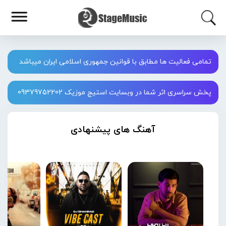
تمامی فعالیت ها مطابق با قوانین جمهوری اسلامی ایران میباشد
پخش سراسری اثر شما در وبسایت استیج موزیک 09379752202
آهنگ های پیشنهادی