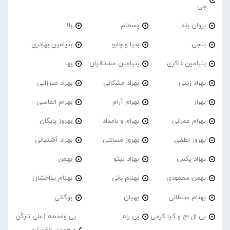
جی
بروان بند
بسطام
بلا
بنجی
بنیا و چابو
بنیامین بهادری
بنیامین ذاکری
بنیامین مشتاقیان
بها
بهراد زینی
بهراد مشکانی
بهراد میرزایی
بهراز
بهرام آرام
بهرام الماسی
بهرام عمرانی
بهرام و بامداد
بهروز پایگان
بهروز لطفی
بهروز مسائلی
بهزاد آشتیانی
بهزاد پکس
بهزاد لیتو
بهمن
بهمن محمودی
بهنام بانی
بهنام بداخشان
بهنام سلطانی
بهیان
بوگاتی
بی ال اچ و کیا کرمی
بی راه
بی واسطه (علی تارکُن
و هومن خفن) و