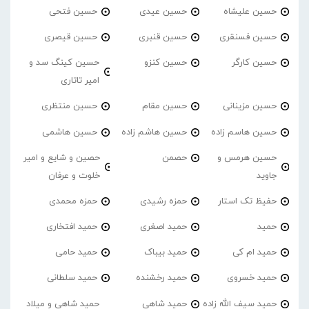
حسین علیشاه
حسین عیدی
حسین فتحی
حسین فسنقری
حسین قنبری
حسین قیصری
حسین کارگر
حسین کنزو
حسین کینگ سد و
امیر تاتاری
حسین مزینانی
حسین مقام
حسین منتظری
حسین هاسم زاده
حسین هاشم زاده
حسین هاشمی
حسین هرمس و
حصمن
حصین و شایع و امیر
جاوید
خلوت و عرفان
حفیظ تک استار
حمزه رشیدی
حمزه محمدی
حمید
حمید اصغری
حمید افتخاری
حمید ام کی
حمید بیباک
حمید حامی
حمید خسروی
حمید رخشنده
حمید سلطانی
حمید سیف الله زاده
حمید شاهی
حمید شاهی و میلاد