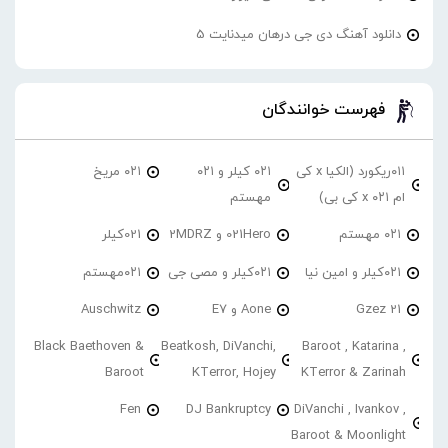
دانلود آهنگ دی جی درهان میدنایت 5
فهرست خوانندگان
۰۱۱ریکورد (الکیا x کی
۰۲۱ کیلر و ۰۲۱
۰۲۱ مریخ
ام ۰۲۱ x کی بی)
مهستم
۰۲۱ مهستم
021Hero و 2MDRZ
021کیلر
۰۲۱کیلر و امین نیا
۰۲۱کیلر و مصی جی
۰۲۱مهستم
21 Gzez
Aone و E7
Auschwitz
Black Baethoven &
Beatkosh, DiVanchi,
Baroot , Katarina ,
Baroot
KTerror, Hojey
KTerror & Zarinah
Fen
DJ Bankruptcy
DiVanchi , Ivankov ,
Baroot & Moonlight