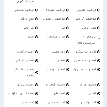
سیما شاکریان
ابراهیم چاوشی
ابراهیم علیزاده
ابراهیم هاشمی
ابوالفضل کرامت
ابوالفضل محمدی
ابوچ و اقرار
ابوذر روحی
ابی
ابی عالی
ابی عالی و
ابی و میگوعل
ابینو
امیرحسین فلاح
اثنا و رضا پیشرو
احد محبی
احسان آقازاده
احسان اسماعیلی
احسان پایا
احسان تهرانچی
احسان حسینی راد
احسان دریادل
احسان سلیمانی
مقدم
احسان طاری
احسان قربانزاده
احسان نی زن
احلام
احمد بازوند
احمد تبریزی و آرسن
احمد‌ رضایی
احمد سعیدی
احمد سلو