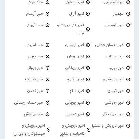
امید عظیمی
امید لوافان
امید مولا
امیدیار
امیر آر زد
امیر آرسام
امیر آرسین
امیر آن میراث و
امیر آیهان
طاها
امیر احسان فدایی
امیر ارسلان
امیر امیری
امیر انقلاب
امیر برهان
امیر‌ بوران
امیر بیرو
امیر بی‌نظیر
امیر پرواز
امیر پیغمبری
امیر تاتاری
امیر تاجیک
امیر تبیان
امیر تتلو
امیر تمدن
امیر چاوشی
امیر چوپانی
امیر حسام رحمانی
امیر خوشنگار
امیر دادبان
امیر درویش
امیر درویش و ستیز
امیر درویش و
امیر درویش و
کامیاب و ستیز
میستوگان و دی.ان