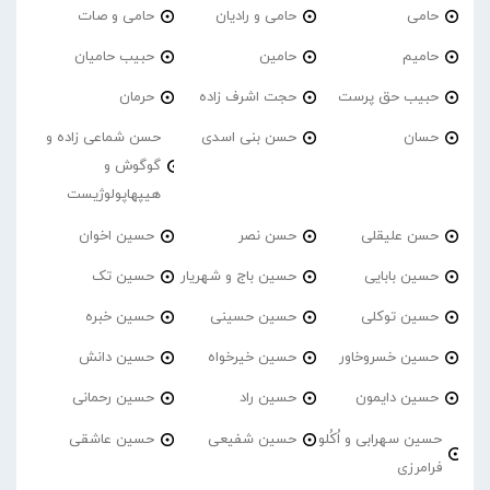
حامی
حامی و رادیان
حامی و صات
حامیم
حامین
حبیب حامیان
حبیب حق پرست
حجت اشرف زاده
حرمان
حسان
حسن بنی اسدی
حسن شماعی زاده و
گوگوش و
هیپهاپولوژیست
حسن علیقلی
حسن نصر
حسین اخوان
حسین بابایی
حسین باج و شهریار
حسین تک
حسین توکلی
حسین حسینی
حسین خبره
حسین خسروخاور
حسین خیرخواه
حسین دانش
حسین دایمون
حسین راد
حسین رحمانی
حسین سهرابی و اُکُلو
حسین شفیعی
حسین عاشقی
فرامرزی