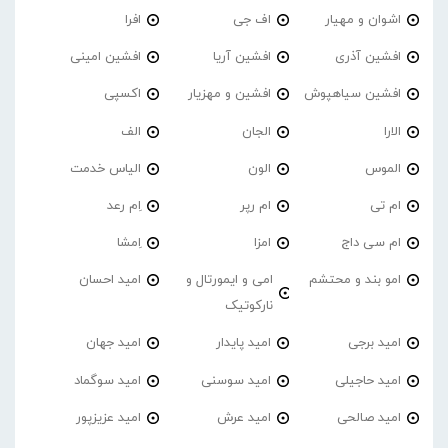
اشوان و مهیار
اف جی
افرا
افشین آذری
افشین آریا
افشین امینی
افشین سیاهپوش
افشین و مهزیار
اکسپی
الارا
الجان
الف
الموس
الون
الیاس خدمت
ام تی
ام رپر
اِم رعد
ام سی داج
امزا
اِمشا
امو بند و محتشم
امی و ایمورتال و
امید احسان
نارکوتیک
امید برجی
امید پایدار
امید جهان
امید حاجیلی
امید سوسنی
امید سوگماد
امید صالحی
امید عرش
امید عزیزپور