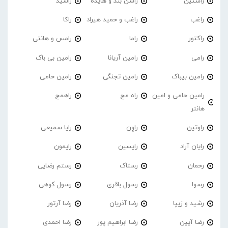
راستین
راشن بند و هایده
راشید
راغب
راغب و حمید هیراد
راکا
راکتور
راما
رامس و هانتی
رامی
رامین آریانا
رامین بی باک
رامین بیباک
رامین تجنگی
رامین حامی
رامین حامی و امین
راه مج
راهمج
هانتر
راوتین
راوِن
رایا سمیعی
رایان آراد
رایسین
رایمون
رحمان
رستاک
رستم رضایی
رسوا
رسول باقری
رسول کوهی
رشید و زیپا
رضا آذریان
رضا آرتور
رضا آیین
رضا ابراهیم پور
رضا احمدی