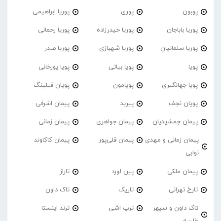
پوبون
پوری
پوریا ابراهیمی
پوریا باباجان
پوریا حیدرزاده
پوریا رحمانی
پوریا سلمانیان
پوریا شهبازی
پوریا صدر
پویا
پویا بیاتی
پویا پورخانی
پویا جهانگیری
پویامون
پویان فیلینگ
پویان نجف
پیربد
پیمان اشرفی
پیمان جمشیدیان
پیمان جواهری
پیمان زمانی
پیمان زمانی و مهدی
پیمان قلی‌پور
پیمان کاکاوند
نوابی
پیمان ملکی
پین لورد
تاراز
تارخ تهرانی
تاریک
تاک داون
تاک داون و سپهر
ترپ اشی
ترند اینستا
خلسه