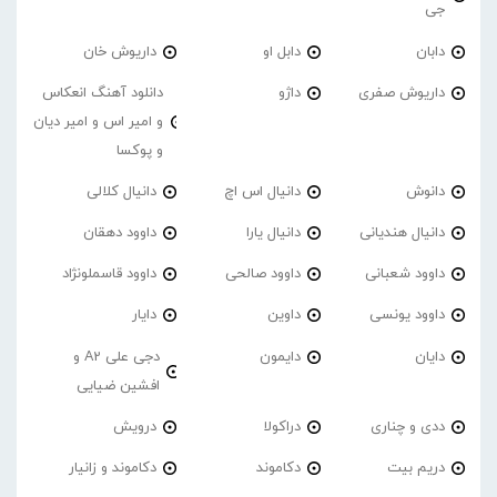
جی
دابان
دابل او
داریوش خان
داریوش صفری
داژو
دانلود آهنگ انعکاس
و امیر اس و امیر دیان
و پوکسا
دانوش
دانیال اس اچ
دانیال کلالی
دانیال هندیانی
دانیال یارا
داوود دهقان
داوود شعبانی
داوود صالحی
داوود قاسملونژاد
داوود یونسی
داوین
دایار
دایان
دایمون
دجی علی A2 و
افشین ضیایی
ددی و چناری
دراکولا
درویش
دریم بیت
دکاموند
دکاموند و زانیار