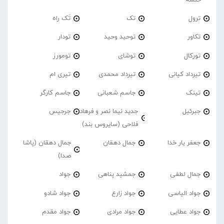
ترول
تک
تَک راه
تکاور
توحید وحید
تودار
تورکال
توشای
تومورز
تیرداد کیانی
تیرداد محمدی
تیری ام
تینک
جاسم شعبانی
جاسم کارگر
جبرئیل
جدید نیما نصر و فرهاد
جرجیس
فلاحی (سایروس بند)
جعفر یار خدا
جمال دهقان
جمال دهقان (پاشا
صدا)
جمال لطفی
جمشید پناهی
جواد
جواد الیاسی
جواد زارع
جواد شادو
جواد عطایی
جواد مرادی
جواد مقدم