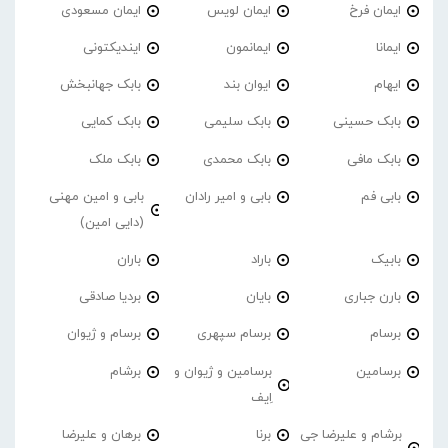
ایمان فرخ
ایمان لویس
ایمان مسعودی
ایمانا
ایمانمون
ایندیکتونی
ایهام
ایوان بند
بابک جهانبخش
بابک حسینی
بابک سلیمی
بابک کمایی
بابک مافی
بابک محمدی
بابک ملک
بابی فم
بابی و امیر رادان
بابی و امین مهنی
(دایی امین)
بابیک
باراد
باران
بارن جباری
بایان
بردیا صادقی
برسام
برسام سپهری
برسام و ژیوان
برسامین
برسامین و ژیوان و
برشام
اِیف
برشام و علیرضا جی
برنا
برهان و علیرضا