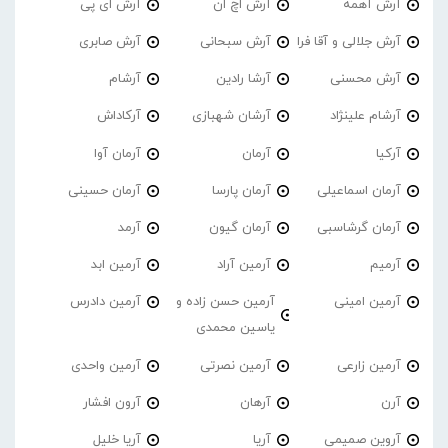
آرش آهمه
آرش اچ ان
آرش ای پی
آرش جلالی و آقا فرا
آرش سبحانی
آرش صابری
آرش محسنی
آرشا رادین
آرشام
آرشام علینژاد
آرشان شهبازی
آرکاداش
آرکیا
آرمان
آرمان آوا
آرمان اسماعیلی
آرمان پارسا
آرمان حسینی
آرمان گرشاسبی
آرمان گیون
آرمد
آرمیم
آرمین آراد
آرمین ابد
آرمین امینی
آرمین حسن زاده و
آرمین دادرس
یاسین محمدی
آرمین زارعی
آرمین نصرتی
آرمین واحدی
آرن
آرهان
آرون افشار
آروین صمیمی
آریا
آریا خلیل