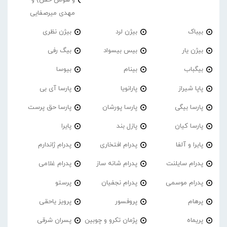
مهدی میرصفایی
بیباک
بیژن لرد
بیژن نظری
بیژن یار
بیس بیسواد
بیگ رفی
بیگباب
بینام
بیوسا
پاپا شیراز
پارانویا
پارسا آی بی
پارسا بیگی
پارسا پورشان
پارسا حق پرست
پارسا کیان
پازل بند
پایرا
پایرا و آلفا
پدرام افتخاری
پدرام ژاندارم
پدرام‌ سایلنت
پدرام شانه ساز
پدرام غلامی
پدرام موسمی
پدرام نجفیان
پرستو
پرهام
پروفسور
پرویز یاحقی
پریماه
پژمان تکرو و چوبین
پسران شرقی