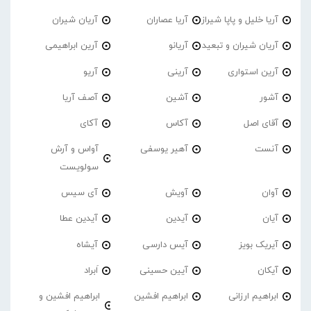
آریا خلیل و پاپا شیراز
آریا عصاران
آریان شیران
آریان شیران و تبعید
آریانو
آرین ابراهیمی
آرین استواری
آرینی
آریو
آشور
آشین
آصف آریا
آقای اصل
آکاس
آکای
آنست
آهیر یوسفی
آواس و آرش
سولویست
آوان
آویش
آی سیس
آیان
آیدین
آیدین عطا
آیریک بویز
آیس دارسی
آیشاه
آیکان
آیین حسینی
اَبراد
ابراهیم ارزانی
ابراهیم افشین
ابراهیم افشین و