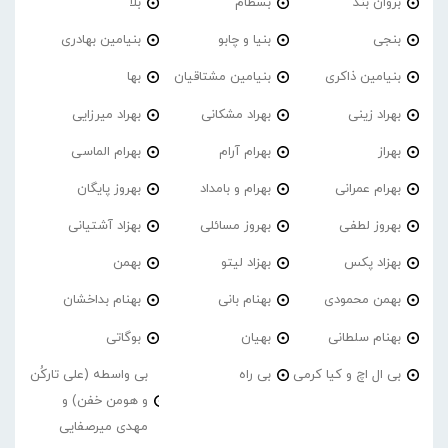
بروان بند
بسطام
بلا
بنجی
بنیا و چابو
بنیامین بهادری
بنیامین ذاکری
بنیامین مشتاقیان
بها
بهراد زینی
بهراد مشکانی
بهراد میرزایی
بهراز
بهرام آرام
بهرام الماسی
بهرام عمرانی
بهرام و بامداد
بهروز پایگان
بهروز لطفی
بهروز مسائلی
بهزاد آشتیانی
بهزاد پکس
بهزاد لیتو
بهمن
بهمن محمودی
بهنام بانی
بهنام بداخشان
بهنام سلطانی
بهیان
بوگاتی
بی ال اچ و کیا کرمی
بی راه
بی واسطه (علی تارکُن
و هومن خفن) و
مهدی میرصفایی