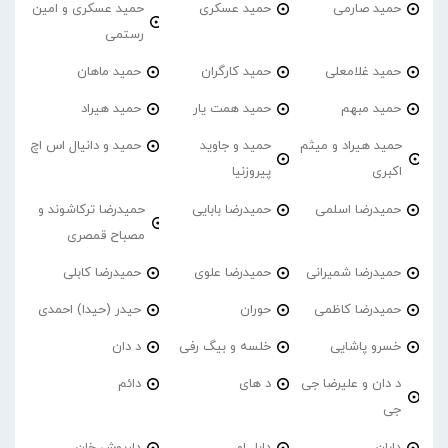
حمید صارمی
حمید عسکری
حمید عسکری و امین
رستمی
حمید غلامعلی
حمید کارگران
حمید ماهان
حمید مبهم
حمید همت یار
حمید هیراد
حمید هیراد و میثم
حمید و جاوید
حمید و دانیال اس اچ
اکبری
پیروزنیا
حمیدرضا اسلمی
حمیدرضا بابایی
حمیدرضا ترکاشوند و
مصباح قمصری
حمیدرضا شمیرانی
حمیدرضا علوی
حمیدرضا کابلی
حمیدرضا کاظمی
حوران
حیدر (حیدا) احمدی
خسرو پاشایی
خلسه و بیگ رفی
د دان
د دان و علیرضا جی
د های
دائم
جی
دابان
دابل او
داریوش خان