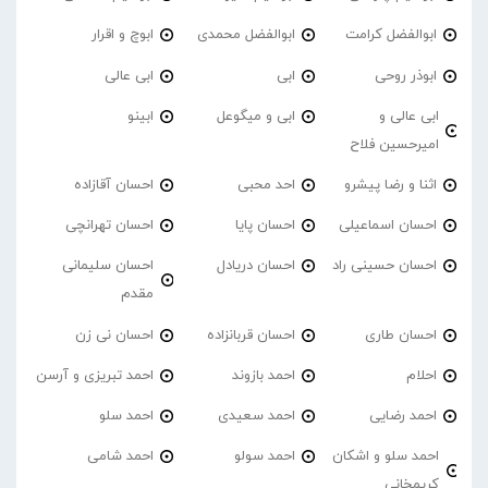
ابوالفضل کرامت
ابوالفضل محمدی
ابوچ و اقرار
ابوذر روحی
ابی
ابی عالی
ابی عالی و
ابی و میگوعل
ابینو
امیرحسین فلاح
اثنا و رضا پیشرو
احد محبی
احسان آقازاده
احسان اسماعیلی
احسان پایا
احسان تهرانچی
احسان حسینی راد
احسان دریادل
احسان سلیمانی
مقدم
احسان طاری
احسان قربانزاده
احسان نی زن
احلام
احمد بازوند
احمد تبریزی و آرسن
احمد‌ رضایی
احمد سعیدی
احمد سلو
احمد سلو و اشکان
احمد سولو
احمد شامی
کریمخانی