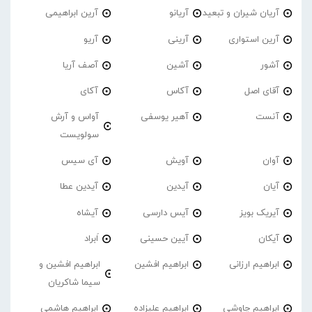
آریان شیران و تبعید
آریانو
آرین ابراهیمی
آرین استواری
آرینی
آریو
آشور
آشین
آصف آریا
آقای اصل
آکاس
آکای
آنست
آهیر یوسفی
آواس و آرش
سولویست
آوان
آویش
آی سیس
آیان
آیدین
آیدین عطا
آیریک بویز
آیس دارسی
آیشاه
آیکان
آیین حسینی
اَبراد
ابراهیم ارزانی
ابراهیم افشین
ابراهیم افشین و
سیما شاکریان
ابراهیم چاوشی
ابراهیم علیزاده
ابراهیم هاشمی