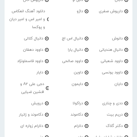
داریوش صفری
داژو
دانلود آهنگ انعکاس
و امیر اس و امیر دیان
و پوکسا
دانوش
دانیال اس اچ
دانیال کلالی
دانیال هندیانی
دانیال یارا
داوود دهقان
داوود شعبانی
داوود صالحی
داوود قاسملونژاد
داوود یونسی
داوین
دایار
دایان
دایمون
دجی علی A2 و
افشین ضیایی
ددی و چناری
دراکولا
درویش
دریم بیت
دکاموند
دکاموند و زانیار
دکتر گلاک
دلارام
دلارام زواره ای