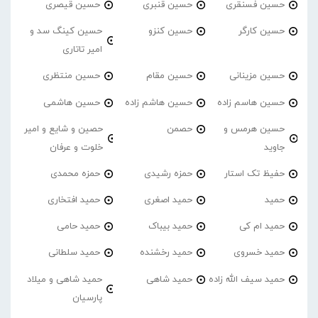
حسین فسنقری
حسین قنبری
حسین قیصری
حسین کارگر
حسین کنزو
حسین کینگ سد و
امیر تاتاری
حسین مزینانی
حسین مقام
حسین منتظری
حسین هاسم زاده
حسین هاشم زاده
حسین هاشمی
حسین هرمس و
حصمن
حصین و شایع و امیر
جاوید
خلوت و عرفان
حفیظ تک استار
حمزه رشیدی
حمزه محمدی
حمید
حمید اصغری
حمید افتخاری
حمید ام کی
حمید بیباک
حمید حامی
حمید خسروی
حمید رخشنده
حمید سلطانی
حمید سیف الله زاده
حمید شاهی
حمید شاهی و میلاد
پارسیان