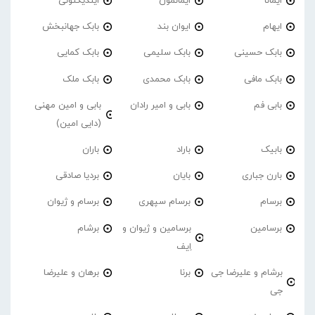
ایمانا
ایمانمون
ایندیکتونی
ایهام
ایوان بند
بابک جهانبخش
بابک حسینی
بابک سلیمی
بابک کمایی
بابک مافی
بابک محمدی
بابک ملک
بابی فم
بابی و امیر رادان
بابی و امین مهنی
(دایی امین)
بابیک
باراد
باران
بارن جباری
بایان
بردیا صادقی
برسام
برسام سپهری
برسام و ژیوان
برسامین
برسامین و ژیوان و
برشام
اِیف
برشام و علیرضا جی
برنا
برهان و علیرضا
جی