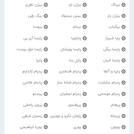
بیباک
بیژن لرد
بیژن نظری
بیژن یار
بیس بیسواد
بیگ رفی
بیگباب
بینام
بیوسا
پاپا شیراز
پارانویا
پارسا آی بی
پارسا بیگی
پارسا پورشان
پارسا حق پرست
پارسا کیان
پازل بند
پایرا
پایرا و آلفا
پدرام افتخاری
پدرام ژاندارم
پدرام‌ سایلنت
پدرام شانه ساز
پدرام غلامی
پدرام موسمی
پدرام نجفیان
پرستو
پرهام
پروفسور
پرویز یاحقی
پریماه
پژمان تکرو و چوبین
پسران شرقی
پوبون
پوری
پوریا ابراهیمی