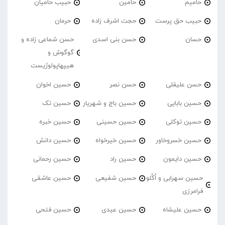
حامیم
حامین
حبیب حامیان
حبیب حق پرست
حجت اشرف زاده
حرمان
حسان
حسن بنی اسدی
حسن شماعی زاده و
گوگوش و
هیپهاپولوژیست
حسن علیقلی
حسن نصر
حسین اخوان
حسین بابایی
حسین باج و شهریار
حسین تک
حسین توکلی
حسین حسینی
حسین خبره
حسین خسروخاور
حسین خیرخواه
حسین دانش
حسین دایمون
حسین راد
حسین رحمانی
حسین سهرابی و اُکُلو
حسین شفیعی
حسین عاشقی
فرامرزی
حسین علیشاه
حسین عیدی
حسین فتحی