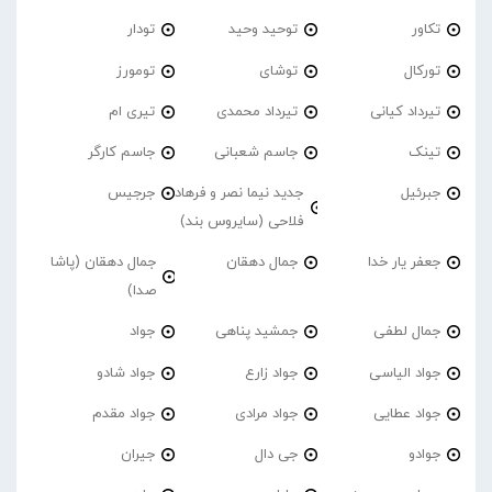
تکاور
توحید وحید
تودار
تورکال
توشای
تومورز
تیرداد کیانی
تیرداد محمدی
تیری ام
تینک
جاسم شعبانی
جاسم کارگر
جبرئیل
جدید نیما نصر و فرهاد
جرجیس
فلاحی (سایروس بند)
جعفر یار خدا
جمال دهقان
جمال دهقان (پاشا
صدا)
جمال لطفی
جمشید پناهی
جواد
جواد الیاسی
جواد زارع
جواد شادو
جواد عطایی
جواد مرادی
جواد مقدم
جوادو
جی دال
جیران