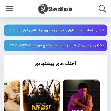
تمامی فعالیت ها مطابق با قوانین جمهوری اسلامی ایران میباشد
پخش سراسری اثر شما در وبسایت استیج موزیک 09379752202
آهنگ های پیشنهادی