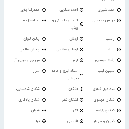
احمد شیری
احمد صفایی
احمدرضا پذیر
ادریس یاسینی
ادریس یاسینی و
اراد اسدزاده
بهنیا
اراسپ
اردلان
اردلان لاوان
ارسام
ارسلان خادمی
ارسلان غلامی
ارشاد موسوی
ارور
اس تی و تیری آر
اسپین ایلیا
استاد ایرج و حامد
اسرار
ضرغامی
اسماعیل کناری
اشکان
اشکان شمسایی
اشکان مهدوی
اشکان نظر
اشکان یادگاری
اشکین 0098
اشو
اشوان
اشوان و مهیار
اف جی
افرا