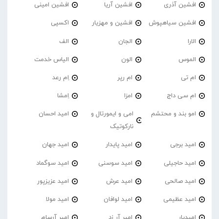
افشین آذری
افشین آریا
افشین امینی
افشین سیاهپوش
افشین و مهزیار
اکسپی
الارا
الجان
الف
الموس
الون
الیاس خدمت
ام تی
ام رپر
اِم رعد
ام سی داج
امزا
اِمشا
امو بند و محتشم
امی و ایمورتال و
امید احسان
نارکوتیک
امید برجی
امید پایدار
امید جهان
امید حاجیلی
امید سوسنی
امید سوگماد
امید صالحی
امید عرش
امید عزیزپور
امید عظیمی
امید لوافان
امید مولا
امیدیار
امیر آر زد
امیر آرسام