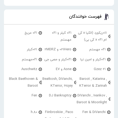
فهرست خوانندگان
۰۱۱ریکورد (الکیا x کی
۰۲۱ کیلر و ۰۲۱
۰۲۱ مریخ
ام ۰۲۱ x کی بی)
مهستم
۰۲۱ مهستم
021Hero و 2MDRZ
021کیلر
۰۲۱کیلر و امین نیا
۰۲۱کیلر و مصی جی
۰۲۱مهستم
21 Gzez
Aone و E7
Auschwitz
Black Baethoven &
Beatkosh, DiVanchi,
Baroot , Katarina ,
Baroot
KTerror, Hojey
KTerror & Zarinah
Fen
DJ Bankruptcy
DiVanchi , Ivankov ,
Baroot & Moonlight
h.80
Fiinbroskiie , Paco
Fen & DiVanchi