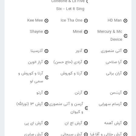
Corleone & Lil Five
Six – Let It Sing
Kee Mee
Ice Tha One
HD Man
Shayne
Minel
Mercury & Mc
Device
آتی منصوری
آدور
آذرسینا
آرا صلاحی
آرادی (حاج حسن)
آراز الوین
آران براتی
آرتا و کوروش
آرتا و کوروش و
سمی لو
آرت‌من
آرتن
آرتو
آرسام سهرابی
آرسن و آتی منصوری
آرش 13 (نورالله)
و کیوان
آرش آهمه
آرش اچ ان
آرش ای پی
آرش جلالی و آقا فرا
آرش سبحانی
آرش صابری