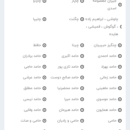
جیران معصومه
چاپار
چاردو
اسدی
چاوشی ، ابراهیم زاده
چگنت
چلیپا
، گوگوش ، قمیشی ،
هایده
چنگیز حبیبیان
چیتا
حافظ
حامد احمدی
حامد اکبری
حامد برادران
حامد بهراد
حامد تاری پور
حامد حاجی
حامد زمانی
حامد صالح دوست
حامد عرشی
حامد ماهینی
حامد محضرنیا
حامد مطلق
حامد موسوی
حامد میرا
حامد نیسی
حامد همایون
حامد هیرمان
حامد وفایی
حامی
حامی و رادیان
حامی و صات