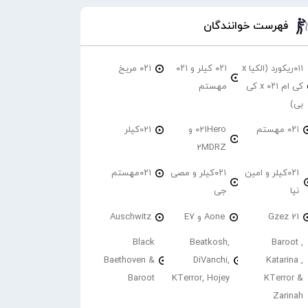
فهرست خوانندگان
۰۱۱ریکورد (الکیا x
۰۲۱ کیلر و ۰۲۱
۰۲۱ مریخ
کی ام ۰۲۱ x کی
مهستم
بی)
۰۲۱ مهستم
021Hero و
021کیلر
2MDRZ
۰۲۱کیلر و امین
۰۲۱کیلر و مصی
۰۲۱مهستم
نیا
جی
21 Gzez
Aone و E7
Auschwitz
Black
Beatkosh,
Baroot ,
Baethoven &
DiVanchi,
Katarina ,
Baroot
KTerror, Hojey
KTerror &
Zarinah