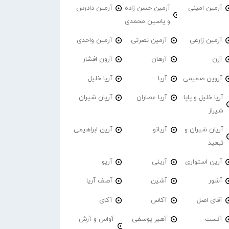
آرمین امینی
آرمین حسن زاده
آرمین دادرس
و یاسین محمدی
آرمین زارعی
آرمین نصرتی
آرمین واحدی
آرن
آرهان
آرون افشار
آروین صمیمی
آریا
آریا خلیل
آریا خلیل و پاپا
آریا عصاران
آریان شیران
شیراز
آریان شیران و
آریانو
آرین ابراهیمی
تبعید
آرین استواری
آرینی
آریو
آشور
آشین
آصف آریا
آقای اصل
آکاس
آکای
آنست
آهیر یوسفی
آواس و آرش