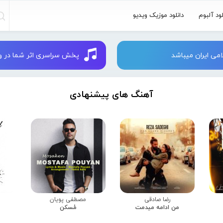
لود آلبوم
دانلود موزیک ویدیو
می ایران میباشد
پخش سراسری اثر شما در وبسایت 
آهنگ های پیشنهادی
رضا صادقی
مصطفی پویان
من ادامه میدمت
مُسکن