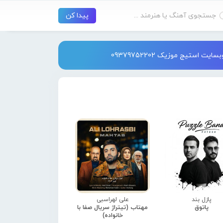
استیج موزیک 09379752202
پازل بند
علی لهراسبی
پاتوق
مهتاب (تیتراژ سریال صفا با
خانواده)