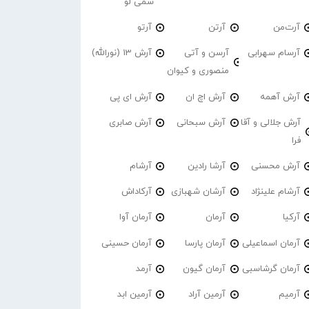
سمی لو
آرت‌من
آرتن
آرتو
آرسام سهرابی
آرسن و آتی
آرش 13 (نورالله)
منصوری و کیوان
آرش آهمه
آرش اچ ان
آرش ای پی
آرش جلالی و آقا
آرش سبحانی
آرش صابری
فرا
آرش محسنی
آرشا رادین
آرشام
آرشام علینژاد
آرشان شهبازی
آرکاداش
آرکیا
آرمان
آرمان آوا
آرمان اسماعیلی
آرمان پارسا
آرمان حسینی
آرمان گرشاسبی
آرمان گیون
آرمد
آرمیم
آرمین آراد
آرمین ابد