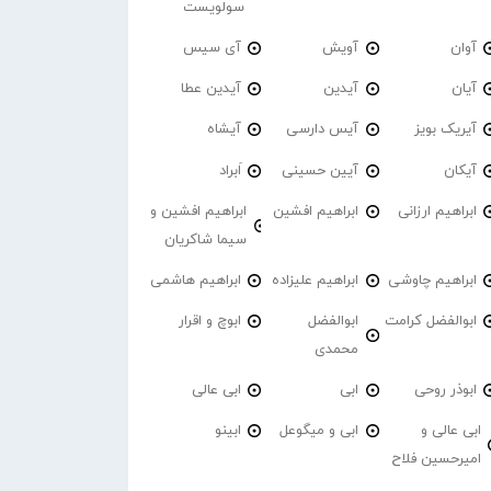
سولویست
آوان
آویش
آی سیس
آیان
آیدین
آیدین عطا
آیریک بویز
آیس دارسی
آیشاه
آیکان
آیین حسینی
اَبراد
ابراهیم ارزانی
ابراهیم افشین
ابراهیم افشین و
سیما شاکریان
ابراهیم چاوشی
ابراهیم علیزاده
ابراهیم هاشمی
ابوالفضل کرامت
ابوالفضل
ابوچ و اقرار
محمدی
ابوذر روحی
ابی
ابی عالی
ابی عالی و
ابی و میگوعل
ابینو
امیرحسین فلاح