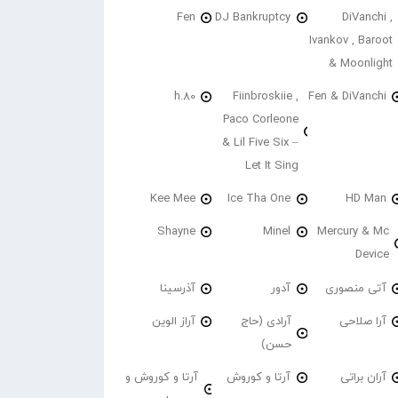
Fen
DJ Bankruptcy
DiVanchi ,
Ivankov , Baroot
& Moonlight
h.80
Fiinbroskiie ,
Fen & DiVanchi
Paco Corleone
& Lil Five Six –
Let It Sing
Kee Mee
Ice Tha One
HD Man
Shayne
Minel
Mercury & Mc
Device
آتی منصوری
آدور
آذرسینا
آرا صلاحی
آرادی (حاج
آراز الوین
حسن)
آران براتی
آرتا و کوروش
آرتا و کوروش و