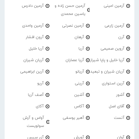
آرمین امینی
آرمین حسن زاده و
آرمین دادرس
یاسین محمدی
آرمین زارعی
آرمین نصرتی
آرمین واحدی
آرن
آرهان
آرون افشار
آروین صمیمی
آریا
آریا خلیل
آریا خلیل و پاپا شیراز
آریا عصاران
آریان شیران
آریان شیران و تبعید
آریانو
آرین ابراهیمی
آرین استواری
آرینی
آریو
آشور
آشین
آصف آریا
آقای اصل
آکاس
آکای
آنست
آهیر یوسفی
آواس و آرش
سولویست
آوان
آویش
آی سیس