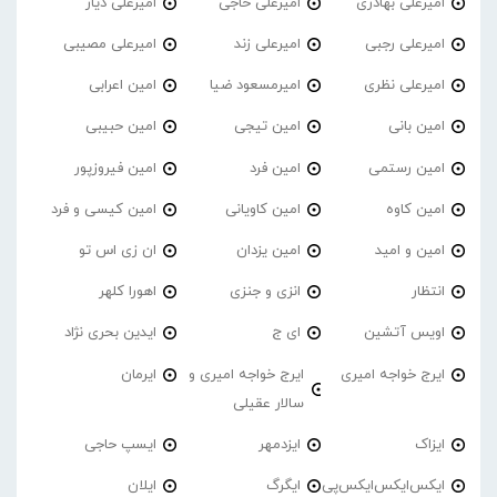
امیرعلی بهادری
امیرعلی حاجی
امیرعلی دیار
امیرعلی رجبی
امیرعلی زند
امیرعلی مصیبی
امیرعلی نظری
امیرمسعود ضیا
امین اعرابی
امین بانی
امین تیجی
امین حبیبی
امین رستمی
امین فرد
امین فیروزپور
امین کاوه
امین کاویانی
امین کیسی و فرد
امین و امید
امین یزدان
ان زی اس تو
انتظار
انزی و جنزی
اهورا کلهر
اویس آتشین
ای ج
ایدین بحری نژاد
ایرج خواجه امیری
ایرج خواجه امیری و
ایرمان
سالار عقیلی
ایزاک
ایزدمهر
ایسپ حاجی
ایکس‌ایکس‌ایکس‌پی
ایگرگ
ایلان