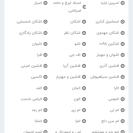
اسپین ایلیا
استاد ایرج و حامد
اسرار
ضرغامی
اسماعیل کناری
اشکان
اشکان شمسایی
اشکان مهدوی
اشکان نظر
اشکان یادگاری
اشکین 0098
اشو
اشوان
اشوان و مهیار
اف جی
افرا
افشین آذری
افشین آریا
افشین امینی
افشین سیاهپوش
افشین و مهزیار
اکسپی
الارا
الجان
الف
الموس
الون
الیاس خدمت
ام تی
ام رپر
اِم رعد
ام سی داج
امزا
اِمشا
امو بند و محتشم
امی و ایمورتال و
امید احسان