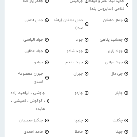
جدید نیما نصر و فرهاد
جرجیس
جعفر یار خدا
فلاحی (سایروس بند)
جمال دهقان
جمال دهقان (پاشا
جمال لطفی
صدا)
جمشید پناهی
جواد
جواد الیاسی
جواد زارع
جواد شادو
جواد عطایی
جواد مرادی
جواد مقدم
جوادو
جی دال
جیران
جیران معصومه
اسدی
چاپار
چاردو
چاوشی ، ابراهیم زاده
، گوگوش ، قمیشی ،
هایده
چگنت
چلیپا
چنگیز حبیبیان
چیتا
حافظ
حامد احمدی