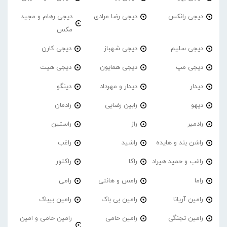
دیجی رانکس
دیجی رضا مرادی
دیجی رهام و مجید
مکس
دیجی سلیم
دیجی شهباز
دیجی کارن
دیجی مپ
دیجی همایون
دیجی هیت
دیدار
دیدار و مهرداد
دینگو
دیهو
رابین رضایی
رادمان
رادمیر
راز
راستین
راشن بند و هایده
راشید
راغب
راغب و حمید هیراد
راکا
راکتور
راما
رامس و هانتی
رامی
رامین آریانا
رامین بی باک
رامین بیباک
رامین تجنگی
رامین حامی
رامین حامی و امین