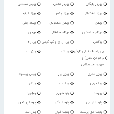
بهروز پایگان
بهروز لطفی
بهروز مسائلی
بهزاد آشتیانی
بهزاد پکس
بهزاد لیتو
بهمن
بهمن محمودی
بهنام بانی
بهنام بداخشان
بهنام سلطانی
بهیان
بوگاتی
بی ال اچ و کیا کرمی
بی راه
بی واسطه (علی تارکُن
بیباک
بیژن لرد
و هومن خفن) و
مهدی میرصفایی
بیژن نظری
بیژن یار
بیس بیسواد
بیگ رفی
بیگباب
بینام
بیوسا
پاپا شیراز
پارانویا
پارسا آی بی
پارسا بیگی
پارسا پورشان
پارسا حق پرست
پارسا کیان
پازل بند