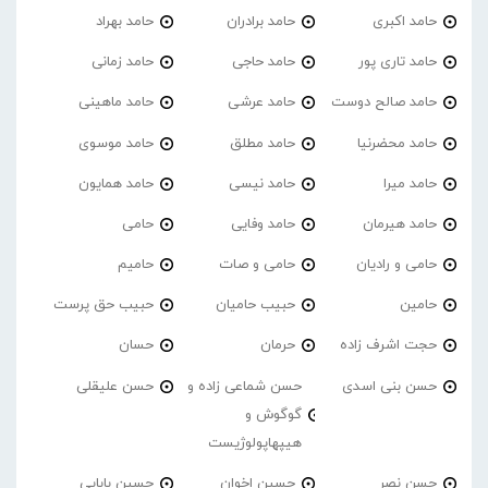
حامد اکبری
حامد برادران
حامد بهراد
حامد تاری پور
حامد حاجی
حامد زمانی
حامد صالح دوست
حامد عرشی
حامد ماهینی
حامد محضرنیا
حامد مطلق
حامد موسوی
حامد میرا
حامد نیسی
حامد همایون
حامد هیرمان
حامد وفایی
حامی
حامی و رادیان
حامی و صات
حامیم
حامین
حبیب حامیان
حبیب حق پرست
حجت اشرف زاده
حرمان
حسان
حسن بنی اسدی
حسن شماعی زاده و
حسن علیقلی
گوگوش و
هیپهاپولوژیست
حسن نصر
حسین اخوان
حسین بابایی