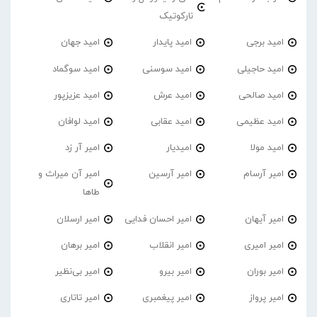
نارکوتیک
امید برجی
امید پایدار
امید جهان
امید حاجیلی
امید سوسنی
امید سوگماد
امید صالحی
امید عرش
امید عزیزپور
امید عظیمی
امید عقابی
امید لوافان
امید مولا
امیدیار
امیر آر زد
امیر آرسام
امیر آرسین
امیر آن میراث و
طاها
امیر آیهان
امیر احسان فدایی
امیر ارسلان
امیر امیری
امیر انقلاب
امیر برهان
امیر‌ بوران
امیر بیرو
امیر بی‌نظیر
امیر پرواز
امیر پیغمبری
امیر تاتاری