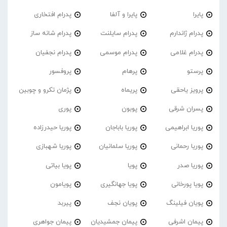
پایرا
پایرا و آلفا
پدرام افتخاری
پدرام ژاندارم
پدرام‌ سایلنت
پدرام شانه ساز
پدرام غلامی
پدرام موسمی
پدرام نجفیان
پرستو
پرهام
پروفسور
پرویز یاحقی
پریماه
پژمان تکرو و چوبین
پسران شرقی
پوبون
پوری
پوریا ابراهیمی
پوریا باباجان
پوریا حیدرزاده
پوریا رحمانی
پوریا سلمانیان
پوریا شهبازی
پوریا صدر
پویا
پویا بیاتی
پویا پورخانی
پویا جهانگیری
پویامون
پویان فیلینگ
پویان نجف
پیربد
پیمان اشرفی
پیمان جمشیدیان
پیمان جواهری