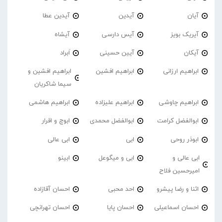
آیان
آیدین
آیدین عطا
آیریک بویز
آیس دارسی
آیشاه
آیکان
آیین حسینی
اَبراد
ابراهیم ارزانی
ابراهیم افشین
ابراهیم افشین و
سیما شاکریان
ابراهیم چاوشی
ابراهیم علیزاده
ابراهیم هاشمی
ابوالفضل کرامت
ابوالفضل محمدی
ابوچ و اقرار
ابوذر روحی
ابی
ابی عالی
ابی عالی و
ابی و میگوعل
ابینو
امیرحسین فلاح
اثنا و رضا پیشرو
احد محبی
احسان آقازاده
احسان اسماعیلی
احسان پایا
احسان تهرانچی