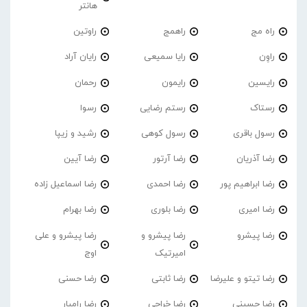
هانتر
راه مج
راهمج
راوتین
راوِن
رایا سمیعی
رایان آراد
رایسین
رایمون
رحمان
رستاک
رستم رضایی
رسوا
رسول باقری
رسول کوهی
رشید و زیپا
رضا آذریان
رضا آرتور
رضا آیین
رضا ابراهیم پور
رضا احمدی
رضا اسماعیل زاده
رضا امیری
رضا بلوری
رضا بهرام
رضا پیشرو
رضا پیشرو و
رضا پیشرو و علی
امیرتیک
اوج
رضا تیتو و علیرضا
رضا ثابتی
رضا حسنی
رضا حسینی
رضا خراجی
رضا رامیار