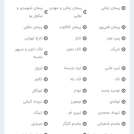
پیمان زمانی
پیمان زمانی و مهدی
پیمان شهیدی و
نوابی
نیکول یو
پیمان قلی‌پور
پیمان کاکاوند
پیمان ملکی
پین لورد
تاراز
تارخ تهرانی
تاریک
تاک داون
تاک داون و سپهر
خلسه
ترپ اشی
ترند اینستا
ترول
تک
تَک راه
تکاور
توحید وحید
تودار
تورکال
توشای
تومورز
تیرداد کیانی
تیرداد محمدی
تیری ام
تینک
جاسم شعبانی
جاسم کارگر
جبرئیل