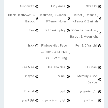
21 Gzez
Aone و E7
Auschwitz
Black Baethoven &
Beatkosh, DiVanchi,
Baroot , Katarina ,
Baroot
KTerror, Hojey
KTerror & Zarinah
Fen
DJ Bankruptcy
DiVanchi , Ivankov ,
Baroot & Moonlight
h.80
Fiinbroskiie , Paco
Fen & DiVanchi
Corleone & Lil Five
Six – Let It Sing
Kee Mee
Ice Tha One
HD Man
Shayne
Minel
Mercury & Mc
Device
آتی منصوری
آدور
آذرسینا
آرا صلاحی
آرادی (حاج حسن)
آراز الوین