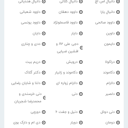
دانیال اس اچ
دانیال کلالی
دانیال هندیانی
دانیال یارا
داوود دهقان
داوود شعبانی
داوود صالحی
داوود قاسملونژاد
داوود یونسی
داوین
دایار
دایان
دایمون
دجی علی A2 و
ددی و چناری
افشین ضیایی
دراکولا
درویش
دریم بیت
دکاموند
دکاموند و زانیار
دکتر گلاک
دلارام
دلارام زواره ای
دلتا و شایان رضایی
دلصیر
دنی
دنی خرسندی و
محمدرضا شجریان
دنی دوئل
دنیل و جفت 6
دورچی
دومان
دویار
دی ام و دارک بوی