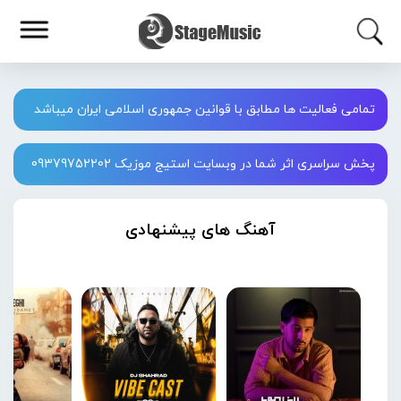
تمامی فعالیت ها مطابق با قوانین جمهوری اسلامی ایران میباشد
پخش سراسری اثر شما در وبسایت استیج موزیک 09379752202
آهنگ های پیشنهادی