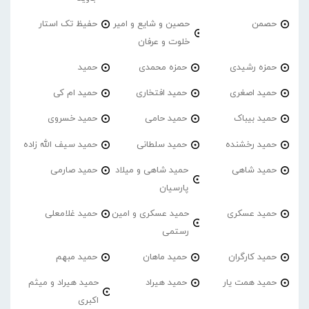
حصمن
حصین و شایع و امیر
حفیظ تک استار
خلوت و عرفان
حمزه رشیدی
حمزه محمدی
حمید
حمید اصغری
حمید افتخاری
حمید ام کی
حمید بیباک
حمید حامی
حمید خسروی
حمید رخشنده
حمید سلطانی
حمید سیف الله زاده
حمید شاهی
حمید شاهی و میلاد
حمید صارمی
پارسیان
حمید عسکری
حمید عسکری و امین
حمید غلامعلی
رستمی
حمید کارگران
حمید ماهان
حمید مبهم
حمید همت یار
حمید هیراد
حمید هیراد و میثم
اکبری