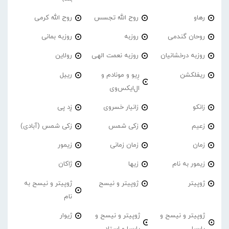
رهاو
روح الله تجسس
روح الله کرمی
روحان گندمی
روزبه
روزبه بمانی
روزبه درخشانیان
روزبه نعمت الهی
رولاین
ریفلکشن
رِیو و مونادم و
رییل
ال‌ایکس‌وی
زانکو
زانیار خسروی
زِد پی
زعیم
زکی شمس
زکی شمس (آبادی)
زمان
زمان زمانی
زیمور
زیمور به نام
زیها
ژاکان
ژوپیتر
ژوپیتر و نیسح
ژوپیتر و نیسح به
نام
ژوپیتر و نیسح و
ژوپیتر و نیسح و
ژیوار
پارسا
پارسا و استاد