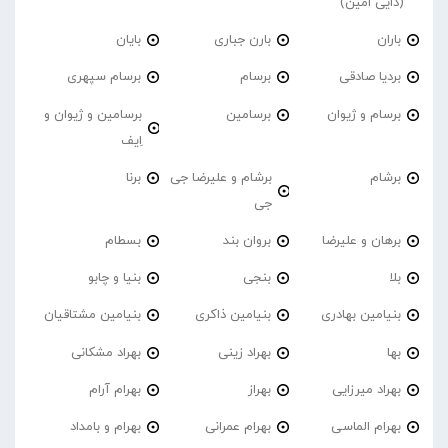
(دایی امین)
باران
بارن جباری
بایان
بردیا صادقی
برسام
برسام سپهری
برسام و ژیوان
برسامین
برسامین و ژیوان و
اِیف
برشام
برشام و علیرضا جی
برنا
جی
برهان و علیرضا
بروان بند
بسطام
بلا
بنجی
بنیا و چابو
بنیامین بهادری
بنیامین ذاکری
بنیامین مشتاقیان
بها
بهراد زینی
بهراد مشکانی
بهراد میرزایی
بهراز
بهرام آرام
بهرام الماسی
بهرام عمرانی
بهرام و بامداد