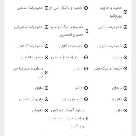
حمید و جاوید
حمید و دانیال اس اچ
حمیدرضا اسلمی
پیروزنیا
حمیدرضا بابایی
حمیدرضا ترکاشوند و
حمیدرضا شمیرانی
مصباح قمصری
حمیدرضا علوی
حمیدرضا کابلی
حمیدرضا کاظمی
حوران
حیدر (حیدا) احمدی
خسرو پاشایی
خلسه و بیگ رفی
د دان
د دان و علیرضا جی
جی
د های
دائم
دابان
دابل او
داریوش خان
داریوش صفری
داژو
دانلود آهنگ انعکاس
دانوش
و امیر اس و امیر دیان
و پوکسا