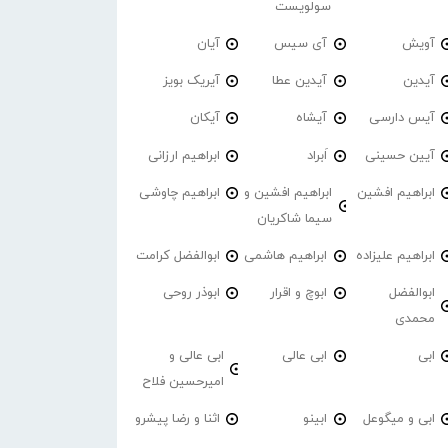
سولویست
آویش
آی سیس
آیان
آیدین
آیدین عطا
آیریک بویز
آیس دارسی
آیشاه
آیکان
آیین حسینی
اَبراد
ابراهیم ارزانی
ابراهیم افشین
ابراهیم افشین و
ابراهیم چاوشی
سیما شاکریان
ابراهیم علیزاده
ابراهیم هاشمی
ابوالفضل کرامت
ابوالفضل
ابوچ و اقرار
ابوذر روحی
محمدی
ابی
ابی عالی
ابی عالی و
امیرحسین فلاح
ابی و میگوعل
ابینو
اثنا و رضا پیشرو