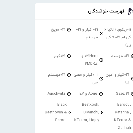
فهرست خوانندگان
۰۱۱ریکورد (الکیا x
۰۲۱ کیلر و ۰۲۱
۰۲۱ مریخ
کی ام ۰۲۱ x کی
مهستم
بی)
۰۲۱ مهستم
021Hero و
021کیلر
2MDRZ
۰۲۱کیلر و امین
۰۲۱کیلر و مصی
۰۲۱مهستم
نیا
جی
21 Gzez
Aone و E7
Auschwitz
Black
Beatkosh,
Baroot ,
Baethoven &
DiVanchi,
Katarina ,
Baroot
KTerror, Hojey
KTerror &
Zarinah