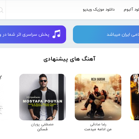
لود آلبوم
دانلود موزیک ویدیو
می ایران میباشد
پخش سراسری اثر شما در وبسایت 
آهنگ های پیشنهادی
رضا صادقی
مصطفی پویان
من ادامه میدمت
مُسکن