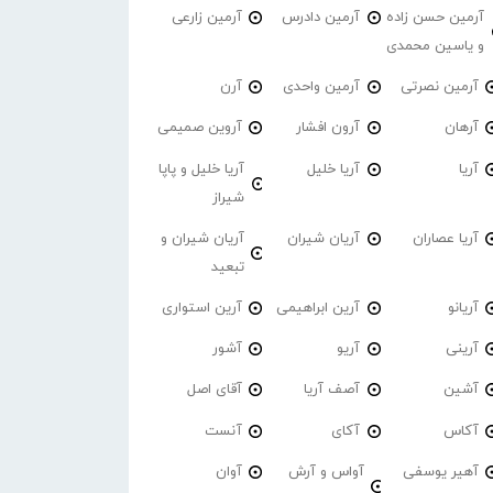
آرمین حسن زاده
آرمین دادرس
آرمین زارعی
و یاسین محمدی
آرمین نصرتی
آرمین واحدی
آرن
آرهان
آرون افشار
آروین صمیمی
آریا
آریا خلیل
آریا خلیل و پاپا
شیراز
آریا عصاران
آریان شیران
آریان شیران و
تبعید
آریانو
آرین ابراهیمی
آرین استواری
آرینی
آریو
آشور
آشین
آصف آریا
آقای اصل
آکاس
آکای
آنست
آهیر یوسفی
آواس و آرش
آوان