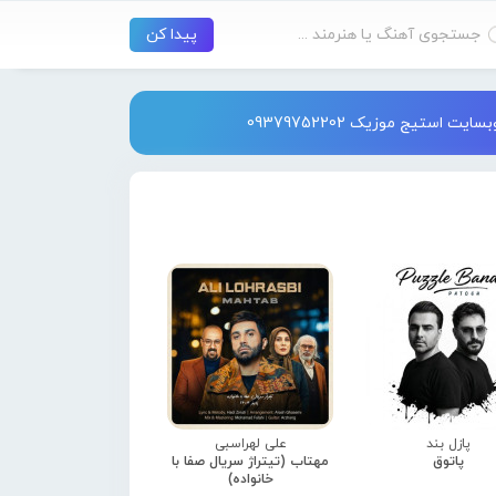
استیج موزیک 09379752202
پازل بند
علی لهراسبی
پاتوق
مهتاب (تیتراژ سریال صفا با
خانواده)