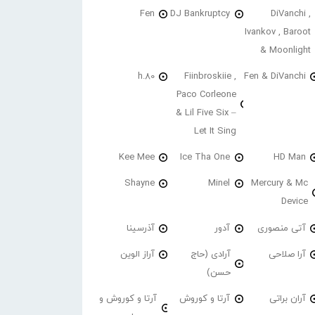
Fen
DJ Bankruptcy
DiVanchi ,
Ivankov , Baroot
& Moonlight
h.80
Fiinbroskiie ,
Fen & DiVanchi
Paco Corleone
& Lil Five Six –
Let It Sing
Kee Mee
Ice Tha One
HD Man
Shayne
Minel
Mercury & Mc
Device
آتی منصوری
آدور
آذرسینا
آرا صلاحی
آرادی (حاج
آراز الوین
حسن)
آران براتی
آرتا و کوروش
آرتا و کوروش و