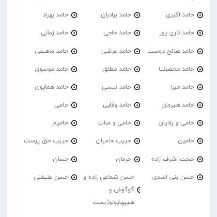
حامد اکبری
حامد برادران
حامد بهراد
حامد تاری پور
حامد حاجی
حامد زمانی
حامد صالح دوست
حامد عرشی
حامد ماهینی
حامد محضرنیا
حامد مطلق
حامد موسوی
حامد میرا
حامد نیسی
حامد همایون
حامد هیرمان
حامد وفایی
حامی
حامی و رادیان
حامی و صات
حامیم
حامین
حبیب حامیان
حبیب حق پرست
حجت اشرف زاده
حرمان
حسان
حسن بنی اسدی
حسن شماعی زاده و
حسن علیقلی
گوگوش و
هیپهاپولوژیست