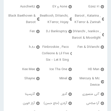
21 Gzez
Aone و E7
Auschwitz
Black Baethoven &
Beatkosh, DiVanchi,
Baroot , Katarina ,
Baroot
KTerror, Hojey
KTerror & Zarinah
Fen
DJ Bankruptcy
DiVanchi , Ivankov ,
Baroot & Moonlight
h.80
Fiinbroskiie , Paco
Fen & DiVanchi
Corleone & Lil Five
Six – Let It Sing
Kee Mee
Ice Tha One
HD Man
Shayne
Minel
Mercury & Mc
Device
آتی منصوری
آدور
آذرسینا
آرا صلاحی
آرادی (حاج حسن)
آراز الوین