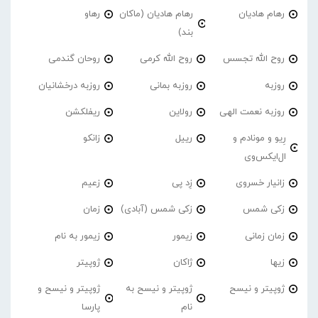
رهام هادیان
رهام هادیان (ماکان
رهاو
بند)
روح الله تجسس
روح الله کرمی
روحان گندمی
روزبه
روزبه بمانی
روزبه درخشانیان
روزبه نعمت الهی
رولاین
ریفلکشن
رِیو و مونادم و
رییل
زانکو
ال‌ایکس‌وی
زانیار خسروی
زِد پی
زعیم
زکی شمس
زکی شمس (آبادی)
زمان
زمان زمانی
زیمور
زیمور به نام
زیها
ژاکان
ژوپیتر
ژوپیتر و نیسح
ژوپیتر و نیسح به
ژوپیتر و نیسح و
نام
پارسا