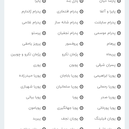
پارسا کیان
پازل بند
پایرا
پایرا و آلفا
پدرام افتخاری
پدرام ژاندارم
پدرام‌ سایلنت
پدرام شانه ساز
پدرام غلامی
پدرام موسمی
پدرام نجفیان
پرستو
پرهام
پروفسور
پرویز یاحقی
پریماه
پژمان تکرو
پژمان تکرو و چوبین
پسران شرقی
پوبون
پوری
پوریا ابراهیمی
پوریا باباجان
پوریا حیدرزاده
پوریا رحمانی
پوریا سلمانیان
پوریا شهبازی
پوریا صدر
پویا
پویا بیاتی
پویا پورخانی
پویا جهانگیری
پویامون
پویان فیلینگ
پویان نجف
پیربد