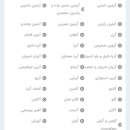
آرمین امینی
آرمین حسن زاده و
آرمین دادرس
یاسین محمدی
آرمین زارعی
آرمین نصرتی
آرمین واحدی
آرن
آرهان
آرون افشار
آروین صمیمی
آریا
آریا خلیل
آریا خلیل و پاپا شیراز
آریا عصاران
آریان شیران
آریان شیران و تبعید
آریانو
آرین ابراهیمی
آرین استواری
آرینی
آریو
آشور
آشین
آصف آریا
آفو
آقای اصل
آکاس
آکای
آنست
آهیر یوسفی
آواس و آرش
آوان
آویش
سولویست