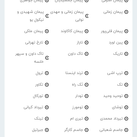
پیمان اشرفی
پیمان جمشیدیان
پیمان جواهری
پیمان زمانی
پیمان زمانی و مهدی
پیمان شهیدی و
نوابی
نیکول یو
پیمان قلی‌پور
پیمان کاکاوند
پیمان ملکی
پین لورد
تاراز
تارخ تهرانی
تاریک
تاک داون
تاک داون و سپهر
خلسه
ترپ اشی
ترند اینستا
ترول
تک
تَک راه
تکاور
توحید وحید
تودار
تورکال
توشای
تومورز
تیرداد کیانی
تیرداد محمدی
تیری ام
تینک
جاسم شعبانی
جاسم کارگر
جبرئیل