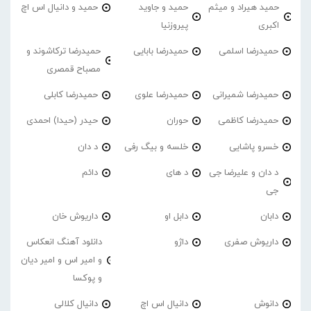
حمید هیراد و میثم
حمید و جاوید
حمید و دانیال اس اچ
اکبری
پیروزنیا
حمیدرضا اسلمی
حمیدرضا بابایی
حمیدرضا ترکاشوند و
مصباح قمصری
حمیدرضا شمیرانی
حمیدرضا علوی
حمیدرضا کابلی
حمیدرضا کاظمی
حوران
حیدر (حیدا) احمدی
خسرو پاشایی
خلسه و بیگ رفی
د دان
د دان و علیرضا جی
د های
دائم
جی
دابان
دابل او
داریوش خان
داریوش صفری
داژو
دانلود آهنگ انعکاس
و امیر اس و امیر دیان
و پوکسا
دانوش
دانیال اس اچ
دانیال کلالی