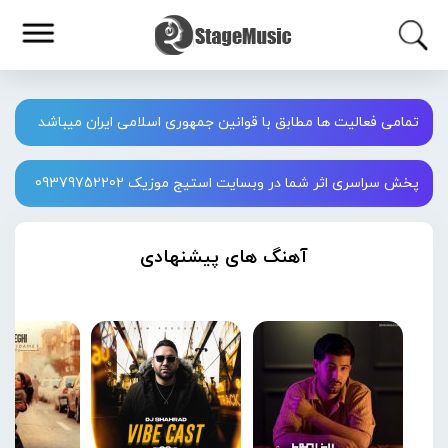
تمامی فعالیت ها مطابق با قوانین جمهوری اسلامی ایران میباشد
پخش سراسری اثر شما در وبسایت استیج موزیک 09379752202
آهنگ های پیشنهادی