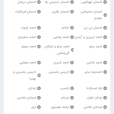
احسان تهرانچی
احسان حسینی راد
احسان دریادل
احسان سلیمانی
احسان طاری
احسان قربانزاده
مقدم
احسان نی زن
احلام
احمد بازوند
احمد تبریزی و آرسن
احمد‌ رضایی
احمد سعیدی
احمد سلو
احمد سلو و اشکان
احمد سولو
کریمخانی
احمد شامی
احمد شیری
احمد صفایی
احمدرضا پذیر
ادریس یاسینی
ادریس یاسینی و
بهنیا
اراد اسدزاده
اراسپ
اردلان
اردلان لاوان
ارسام
ارسلان خادمی
ارسلان غلامی
ارشاد موسوی
ارور