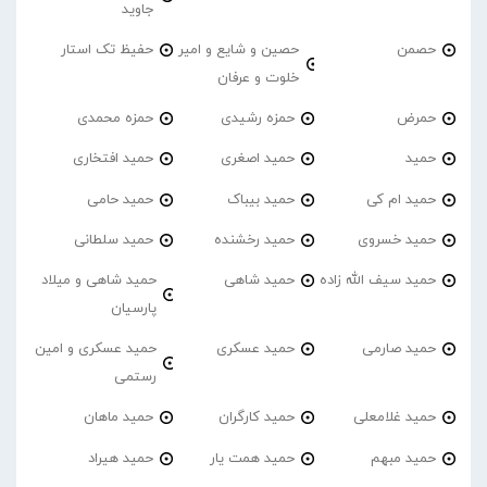
جاوید
حصمن
حصین و شایع و امیر
حفیظ تک استار
خلوت و عرفان
حمرض
حمزه رشیدی
حمزه محمدی
حمید
حمید اصغری
حمید افتخاری
حمید ام کی
حمید بیباک
حمید حامی
حمید خسروی
حمید رخشنده
حمید سلطانی
حمید سیف الله زاده
حمید شاهی
حمید شاهی و میلاد
پارسیان
حمید صارمی
حمید عسکری
حمید عسکری و امین
رستمی
حمید غلامعلی
حمید کارگران
حمید ماهان
حمید مبهم
حمید همت یار
حمید هیراد