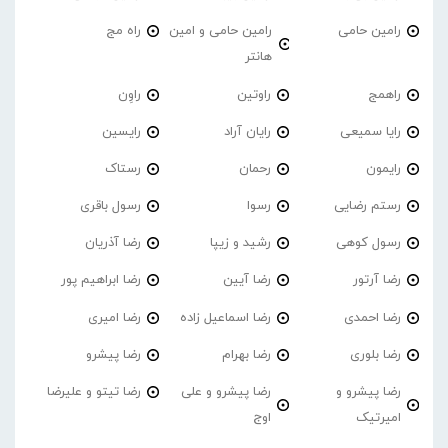
رامین حامی
رامین حامی و امین
راه مج
هانتر
راهمج
راوتین
راوِن
رایا سمیعی
رایان آراد
رایسین
رایمون
رحمان
رستاک
رستم رضایی
رسوا
رسول باقری
رسول کوهی
رشید و زیپا
رضا آذریان
رضا آرتور
رضا آیین
رضا ابراهیم پور
رضا احمدی
رضا اسماعیل زاده
رضا امیری
رضا بلوری
رضا بهرام
رضا پیشرو
رضا پیشرو و
رضا پیشرو و علی
رضا تیتو و علیرضا
امیرتیک
اوج