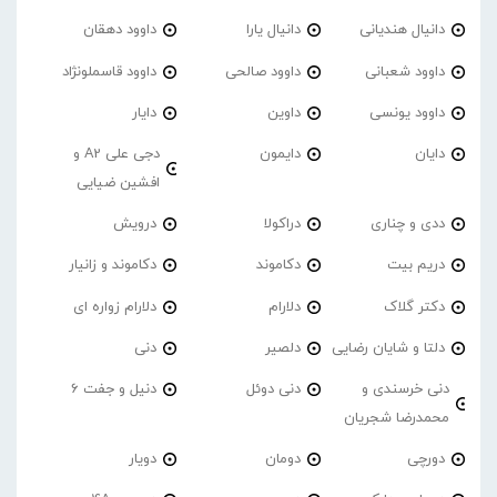
دانیال هندیانی
دانیال یارا
داوود دهقان
داوود شعبانی
داوود صالحی
داوود قاسملونژاد
داوود یونسی
داوین
دایار
دایان
دایمون
دجی علی A2 و
افشین ضیایی
ددی و چناری
دراکولا
درویش
دریم بیت
دکاموند
دکاموند و زانیار
دکتر گلاک
دلارام
دلارام زواره ای
دلتا و شایان رضایی
دلصیر
دنی
دنی خرسندی و
دنی دوئل
دنیل و جفت 6
محمدرضا شجریان
دورچی
دومان
دویار