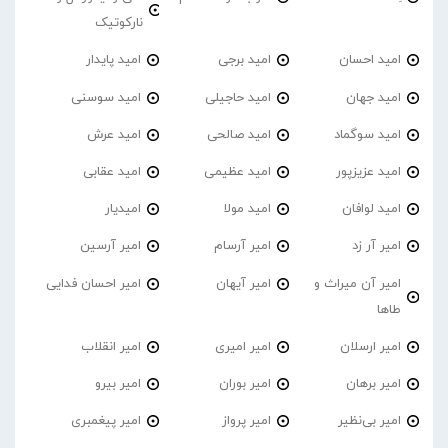
نارکوتیک
امید احسان
امید برجی
امید پایدار
امید جهان
امید حاجیلی
امید سوسنی
امید سوگماد
امید صالحی
امید عرش
امید عزیزپور
امید عظیمی
امید عقابی
امید لوافان
امید مولا
امیدیار
امیر آر زد
امیر آرسام
امیر آرسین
امیر آن میراث و
امیر آیهان
امیر احسان فدایی
طاها
امیر ارسلان
امیر امیری
امیر انقلاب
امیر برهان
امیر‌ بوران
امیر بیرو
امیر بی‌نظیر
امیر پرواز
امیر پیغمبری