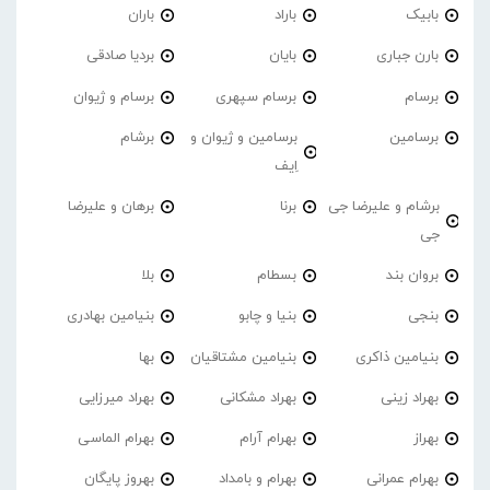
بابیک
باراد
باران
بارن جباری
بایان
بردیا صادقی
برسام
برسام سپهری
برسام و ژیوان
برسامین
برسامین و ژیوان و
برشام
اِیف
برشام و علیرضا جی
برنا
برهان و علیرضا
جی
بروان بند
بسطام
بلا
بنجی
بنیا و چابو
بنیامین بهادری
بنیامین ذاکری
بنیامین مشتاقیان
بها
بهراد زینی
بهراد مشکانی
بهراد میرزایی
بهراز
بهرام آرام
بهرام الماسی
بهرام عمرانی
بهرام و بامداد
بهروز پایگان