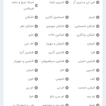
اس تی و تیری آر
اسپین ایلیا
استاد ایرج و حامد
ضرغامی
اسرار
اسماعیل کناری
اشکان
اشکان شمسایی
اشکان مهدوی
اشکان نظر
اشکان یادگاری
اشکین 0098
اشو
اشوان
اشوان و مهیار
اف جی
افرا
افشین آذری
افشین آریا
افشین امینی
افشین سیاهپوش
افشین و مهزیار
اکسپی
الارا
الجان
الف
الموس
الون
الیاس خدمت
ام تی
ام رپر
اِم رعد
ام سی داج
امزا
اِمشا
امو بند و محتشم
امی و ایمورتال و