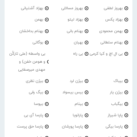
بهروز لطفی
بهروز مسائلی
بهزاد آشتیانی
بهزاد پکس
بهزاد لیتو
بهمن
بهمن محمودی
بهنام بانی
بهنام بداخشان
بهنام سلطانی
بهیان
بوگاتی
بی ال اچ و کیا کرمی
بی راه
بی واسطه (علی تارکُن
و هومن خفن) و
مهدی میرصفایی
بیباک
بیژن لرد
بیژن نظری
بیژن یار
بیس بیسواد
بیگ رفی
بیگباب
بینام
بیوسا
پاپا شیراز
پارانویا
پارسا آی بی
پارسا بیگی
پارسا پورشان
پارسا حق پرست