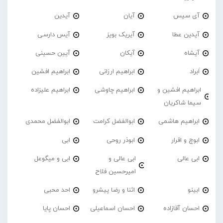
آی سیس
آیان
آیدین
آیدین عطا
آیریک بویز
آیس دارسی
آیشاه
آیکان
آیین حسینی
اَبراد
ابراهیم ارزانی
ابراهیم افشین
ابراهیم افشین و
ابراهیم چاوشی
ابراهیم علیزاده
سیما شاکریان
ابراهیم هاشمی
ابوالفضل کرامت
ابوالفضل محمدی
ابوچ و اقرار
ابوذر روحی
ابی
ابی عالی
ابی عالی و
ابی و میگوعل
امیرحسین فلاح
ابینو
اثنا و رضا پیشرو
احد محبی
احسان آقازاده
احسان اسماعیلی
احسان پایا