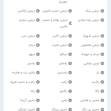
موبیتز
دیجی بیک
دیجی حمید خارجی
دیجی رانکس
دیجی رضا مرادی
دیجی رهام و مجید
دیجی سلیم
مکس
دیجی شهباز
دیجی کارن
دیجی مپ
دیجی همایون
دیجی هیت
دیدار
دیدار و مهرداد
دینگو
دیهو
رابین رضایی
رادمان
رادمیر
راز
راستین
راشن بند و هایده
راشید
راغب
راغب و حمید هیراد
راکا
راکتور
راما
رامس و هانتی
رامی
رامین آریانا
رامین بی باک
رامین بیباک
رامین تجنگی