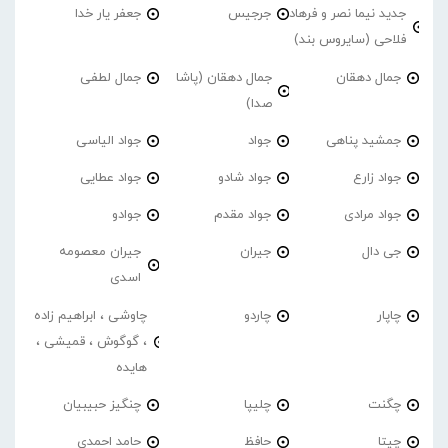
جدید نیما نصر و فرهاد
جرجیس
جعفر یار خدا
فلاحی (سایروس بند)
جمال دهقان
جمال دهقان (پاشا
جمال لطفی
صدا)
جمشید پناهی
جواد
جواد الیاسی
جواد زارع
جواد شادو
جواد عطایی
جواد مرادی
جواد مقدم
جوادو
جی دال
جیران
جیران معصومه
اسدی
چاپار
چاردو
چاوشی ، ابراهیم زاده
، گوگوش ، قمیشی ،
هایده
چگنت
چلیپا
چنگیز حبیبیان
چیتا
حافظ
حامد احمدی