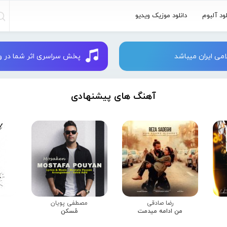
لود آلبوم
دانلود موزیک ویدیو
می ایران میباشد
پخش سراسری اثر شما در وبسایت 
آهنگ های پیشنهادی
رضا صادقی
مصطفی پویان
من ادامه میدمت
مُسکن