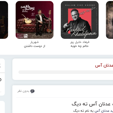
فرهاد خلیل پور
شهریار
حالم چه خوبه
از دوست داشتن
دنان آس
بدون نظر
گ عدنان آس ته دیگ
د
عدنان آس
به نام ته دیگ