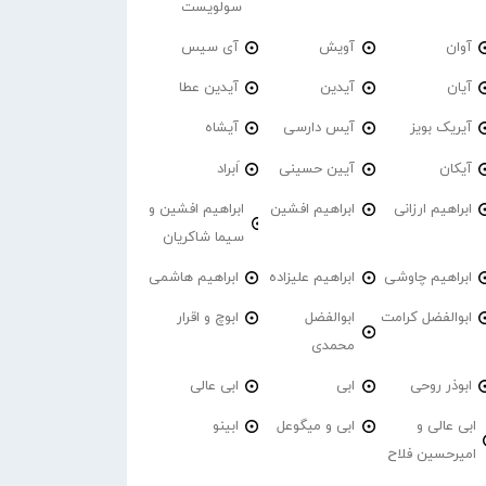
سولویست
آوان
آویش
آی سیس
آیان
آیدین
آیدین عطا
آیریک بویز
آیس دارسی
آیشاه
آیکان
آیین حسینی
اَبراد
ابراهیم ارزانی
ابراهیم افشین
ابراهیم افشین و
سیما شاکریان
ابراهیم چاوشی
ابراهیم علیزاده
ابراهیم هاشمی
ابوالفضل کرامت
ابوالفضل
ابوچ و اقرار
محمدی
ابوذر روحی
ابی
ابی عالی
ابی عالی و
ابی و میگوعل
ابینو
امیرحسین فلاح