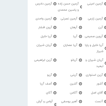
آرمین امینی
آرمین حسن زاده
آرمین دادرس
و یاسین محمدی
آرمین زارعی
آرمین نصرتی
آرمین واحدی
آرن
آرهان
آرون افشار
آروین صمیمی
آریا
آریا خلیل
آریا خلیل و پاپا
آریا عصاران
آریان شیران
شیراز
آریان شیران و
آریانو
آرین ابراهیمی
تبعید
آرین استواری
آرینی
آریو
آشور
آشین
آصف آریا
آقای اصل
آکاس
آکای
آنست
آهیر یوسفی
آواس و آرش