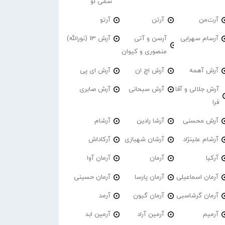
سمی لو
آرت‌من
آرتن
آرتو
آرسام سهرابی
آرسن و آتی
آرش 13 (نورالله)
منصوری و کیوان
آرش آهمه
آرش اچ ان
آرش ای پی
آرش جلالی و آقا
آرش سبحانی
آرش صابری
فرا
آرش محسنی
آرشا رادین
آرشام
آرشام علینژاد
آرشان شهبازی
آرکاداش
آرکیا
آرمان
آرمان آوا
آرمان اسماعیلی
آرمان پارسا
آرمان حسینی
آرمان گرشاسبی
آرمان گیون
آرمد
آرمیم
آرمین آراد
آرمین ابد