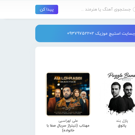
استیج موزیک 09379752202
پازل بند
علی لهراسبی
پاتوق
مهتاب (تیتراژ سریال صفا با
خانواده)