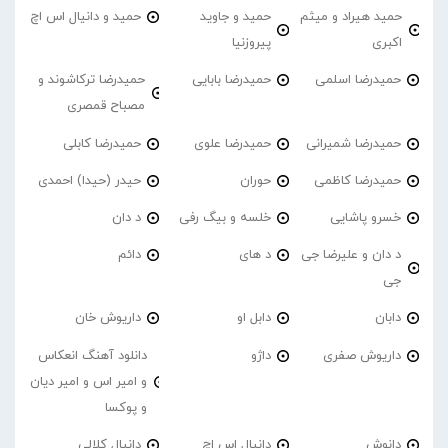
حمید هیراد و میثم
حمید و جاوید
حمید و دانیال اس اچ
اکبری
پیروزنیا
حمیدرضا اسلمی
حمیدرضا بابایی
حمیدرضا ترکاشوند و
مصباح قمصری
حمیدرضا شمیرانی
حمیدرضا علوی
حمیدرضا کابلی
حمیدرضا کاظمی
حوران
حیدر (حیدا) احمدی
خسرو پاشایی
خلسه و بیگ رفی
د دان
د دان و علیرضا جی
د های
دائم
جی
دابان
دابل او
داریوش خان
داریوش صفری
داژو
دانلود آهنگ انعکاس
و امیر اس و امیر دیان
و پوکسا
دانوش
دانیال اس اچ
دانیال کلالی