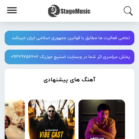
تمامی فعالیت ها مطابق با قوانین جمهوری اسلامی ایران میباشد
پخش سراسری اثر شما در وبسایت استیج موزیک 09379752202
آهنگ های پیشنهادی