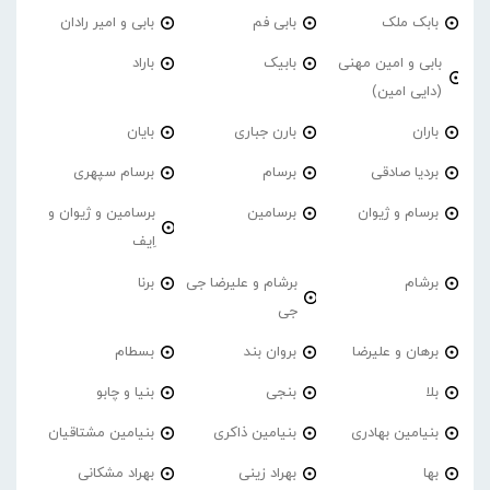
بابک ملک
بابی فم
بابی و امیر رادان
بابی و امین مهنی
بابیک
باراد
(دایی امین)
باران
بارن جباری
بایان
بردیا صادقی
برسام
برسام سپهری
برسام و ژیوان
برسامین
برسامین و ژیوان و
اِیف
برشام
برشام و علیرضا جی
برنا
جی
برهان و علیرضا
بروان بند
بسطام
بلا
بنجی
بنیا و چابو
بنیامین بهادری
بنیامین ذاکری
بنیامین مشتاقیان
بها
بهراد زینی
بهراد مشکانی