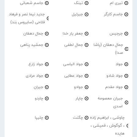
تیری ام
تینک
جاسم شعبانی
جاسم کارگر
جبرئیل
جدید نیما نصر و فرهاد
فلاحی (سایروس بند)
جرجیس
جعفر یار خدا
جمال دهقان
جمال دهقان (پاشا
جمال لطفی
جمشید پناهی
صدا)
جواد
جواد الیاسی
جواد زارع
جواد شادو
جواد عطایی
جواد مرادی
جواد مقدم
جوادو
جیران
جیران معصومه
چاپار
چاردو
اسدی
چاوشی ، ابراهیم زاده
چگنت
چلیپا
، گوگوش ، قمیشی ،
هایده