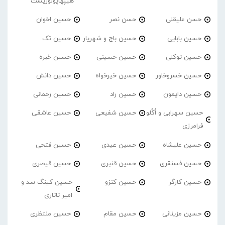
هیپهاپولوژیست
حسن علیقلی
حسن نصر
حسین اخوان
حسین بابایی
حسین باج و شهریار
حسین تک
حسین توکلی
حسین حسینی
حسین خبره
حسین خسروخاور
حسین خیرخواه
حسین دانش
حسین دایمون
حسین راد
حسین رحمانی
حسین سهرابی و اُکُلو
حسین شفیعی
حسین عاشقی
فرامرزی
حسین علیشاه
حسین عیدی
حسین فتحی
حسین فسنقری
حسین قنبری
حسین قیصری
حسین کارگر
حسین کنزو
حسین کینگ سد و
امیر تاتاری
حسین مزینانی
حسین مقام
حسین منتظری