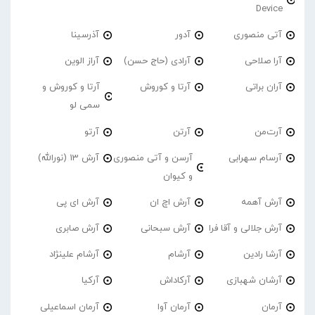
Device
آتی منصوری
آدور
آذرسینا
آرا صلاحی
آرادی (حاج حسن)
آراز الوین
آران براتی
آرتا و کوروش
آرتا و کوروش و
سمی لو
آرت‌من
آرتن
آرتو
آرسام سهرابی
آرسن و آتی منصوری
آرش 13 (نورالله)
و کیوان
آرش آهمه
آرش اچ ان
آرش ای پی
آرش جلالی و آقا فرا
آرش سبحانی
آرش صابری
آرشا رادین
آرشام
آرشام علینژاد
آرشان شهبازی
آرکاداش
آرکیا
آرمان
آرمان آوا
آرمان اسماعیلی