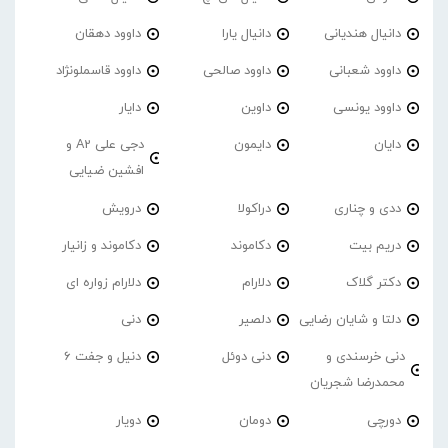
دانیال هندیانی
دانیال یارا
داوود دهقان
داوود شعبانی
داوود صالحی
داوود قاسملونژاد
داوود یونسی
داوین
دایار
دایان
دایمون
دجی علی A2 و
افشین ضیایی
ددی و چناری
دراکولا
درویش
دریم بیت
دکاموند
دکاموند و زانیار
دکتر گلاک
دلارام
دلارام زواره ای
دلتا و شایان رضایی
دلصیر
دنی
دنی خرسندی و
دنی دوئل
دنیل و جفت 6
محمدرضا شجریان
دورچی
دومان
دویار