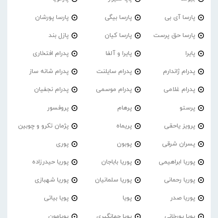
پارسا آی بی
پارسا بیگی
پارسا پورشان
پارسا حق پرست
پارسا کیان
پازل بند
پایرا
پایرا و آلفا
پدرام افتخاری
پدرام ژاندارم
پدرام‌ سایلنت
پدرام شانه ساز
پدرام غلامی
پدرام موسمی
پدرام نجفیان
پرستو
پرهام
پروفسور
پرویز یاحقی
پریماه
پژمان تکرو و چوبین
پسران شرقی
پوبون
پوری
پوریا ابراهیمی
پوریا باباجان
پوریا حیدرزاده
پوریا رحمانی
پوریا سلمانیان
پوریا شهبازی
پوریا صدر
پویا
پویا بیاتی
پویا پورخانی
پویا جهانگیری
پویامون