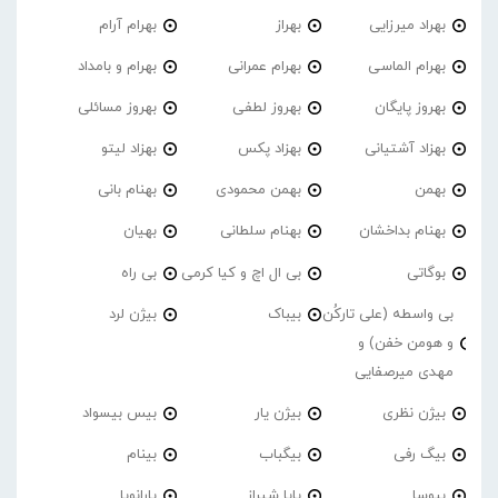
بهراد میرزایی
بهراز
بهرام آرام
بهرام الماسی
بهرام عمرانی
بهرام و بامداد
بهروز پایگان
بهروز لطفی
بهروز مسائلی
بهزاد آشتیانی
بهزاد پکس
بهزاد لیتو
بهمن
بهمن محمودی
بهنام بانی
بهنام بداخشان
بهنام سلطانی
بهیان
بوگاتی
بی ال اچ و کیا کرمی
بی راه
بی واسطه (علی تارکُن
بیباک
بیژن لرد
و هومن خفن) و
مهدی میرصفایی
بیژن نظری
بیژن یار
بیس بیسواد
بیگ رفی
بیگباب
بینام
بیوسا
پاپا شیراز
پارانویا