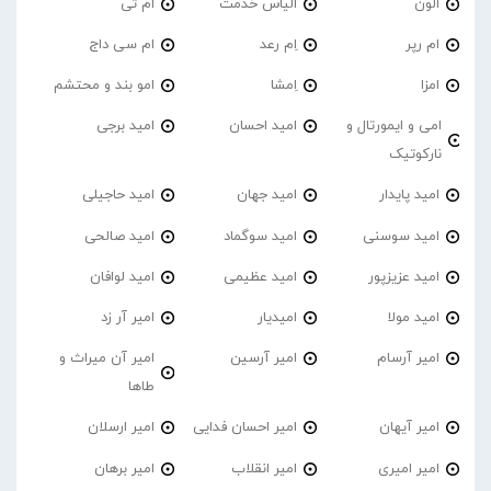
الون
الیاس خدمت
ام تی
ام رپر
اِم رعد
ام سی داج
امزا
اِمشا
امو بند و محتشم
امی و ایمورتال و
امید احسان
امید برجی
نارکوتیک
امید پایدار
امید جهان
امید حاجیلی
امید سوسنی
امید سوگماد
امید صالحی
امید عزیزپور
امید عظیمی
امید لوافان
امید مولا
امیدیار
امیر آر زد
امیر آرسام
امیر آرسین
امیر آن میراث و
طاها
امیر آیهان
امیر احسان فدایی
امیر ارسلان
امیر امیری
امیر انقلاب
امیر برهان