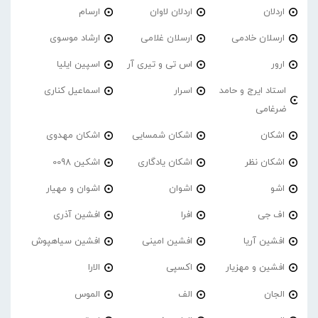
اردلان
اردلان لاوان
ارسام
ارسلان خادمی
ارسلان غلامی
ارشاد موسوی
ارور
اس تی و تیری آر
اسپین ایلیا
استاد ایرج و حامد
اسرار
اسماعیل کناری
ضرغامی
اشکان
اشکان شمسایی
اشکان مهدوی
اشکان نظر
اشکان یادگاری
اشکین 0098
اشو
اشوان
اشوان و مهیار
اف جی
افرا
افشین آذری
افشین آریا
افشین امینی
افشین سیاهپوش
افشین و مهزیار
اکسپی
الارا
الجان
الف
الموس