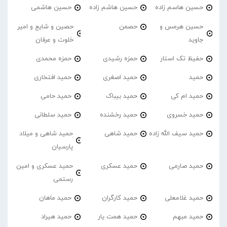
حسین هاسم زاده
حسین هاشم زاده
حسین هاشمی
حسین هرمس و
حصمن
حصین و شایع و امیر
جاوید
خلوت و عرفان
حفیظ تک استار
حمزه رشیدی
حمزه محمدی
حمید
حمید اصغری
حمید افتخاری
حمید ام کی
حمید بیباک
حمید حامی
حمید خسروی
حمید رخشنده
حمید سلطانی
حمید سیف الله زاده
حمید شاهی
حمید شاهی و میلاد
پارسیان
حمید صارمی
حمید عسکری
حمید عسکری و امین
رستمی
حمید غلامعلی
حمید کارگران
حمید ماهان
حمید مبهم
حمید همت یار
حمید هیراد