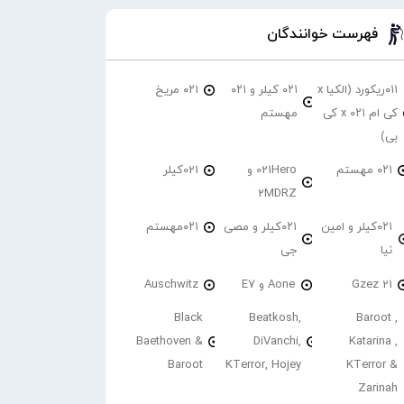
فهرست خوانندگان
۰۱۱ریکورد (الکیا x
۰۲۱ کیلر و ۰۲۱
۰۲۱ مریخ
کی ام ۰۲۱ x کی
مهستم
بی)
۰۲۱ مهستم
021Hero و
021کیلر
2MDRZ
۰۲۱کیلر و امین
۰۲۱کیلر و مصی
۰۲۱مهستم
نیا
جی
21 Gzez
Aone و E7
Auschwitz
Black
Beatkosh,
Baroot ,
Baethoven &
DiVanchi,
Katarina ,
Baroot
KTerror, Hojey
KTerror &
Zarinah