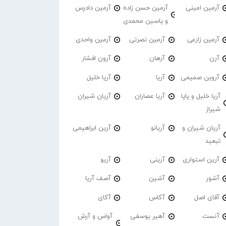
آرمین امینی
آرمین حسن زاده
آرمین دادرس
و یاسین محمدی
آرمین زارعی
آرمین نصرتی
آرمین واحدی
آرن
آرهان
آرون افشار
آروین صمیمی
آریا
آریا خلیل
آریا خلیل و پاپا
آریا عصاران
آریان شیران
شیراز
آریان شیران و
آریانو
آرین ابراهیمی
تبعید
آرین استواری
آرینی
آریو
آشور
آشین
آصف آریا
آقای اصل
آکاس
آکای
آنست
آهیر یوسفی
آواس و آرش