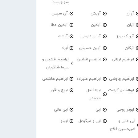
سولویست
آوان
آویش
آی سیس
آیان
آیدین
آیدین عطا
آیریک بویز
آیس دارسی
آیشاه
آیکان
آیین حسینی
اَبراد
ابراهیم ارزانی
ابراهیم افشین
ابراهیم افشین و
سیما شاکریان
ابراهیم چاوشی
ابراهیم علیزاده
ابراهیم هاشمی
ابوالفضل کرامت
ابوالفضل
ابوچ و اقرار
محمدی
ابوذر روحی
ابی
ابی عالی
ابی عالی و
ابی و میگوعل
ابینو
امیرحسین فلاح