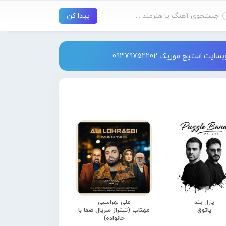
استیج موزیک 09379752202
پازل بند
علی لهراسبی
پاتوق
مهتاب (تیتراژ سریال صفا با
خانواده)