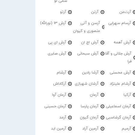
سمی لو
آرت‌من
آرتن
آرتو
آرسام سهرابی
آرسن و آتی
آرش 13 (نورالله)
منصوری و کیوان
آرش آهمه
آرش اچ ان
آرش ای پی
آرش جلالی و آقا
آرش سبحانی
آرش صابری
فرا
آرش محسنی
آرشا رادین
آرشام
آرشام علینژاد
آرشان شهبازی
آرکاداش
آرکیا
آرمان
آرمان آوا
آرمان اسماعیلی
آرمان پارسا
آرمان حسینی
آرمان گرشاسبی
آرمان گیون
آرمد
آرمیم
آرمین آراد
آرمین ابد