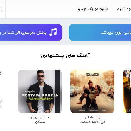
لود آلبوم
دانلود موزیک ویدیو
می ایران میباشد
پخش سراسری اثر شما در وبسایت 
آهنگ های پیشنهادی
رضا صادقی
مصطفی پویان
من ادامه میدمت
مُسکن