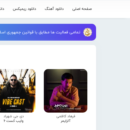
صفحه اصلی
دانلود آهنگ
دانلود ریمیکس
دان
تمامی فعالیت ها مطابق با قوانین جمهوری اسلا
فرهاد کاظمی
دی جی شهراد
آلزایمر
وایب کست 6