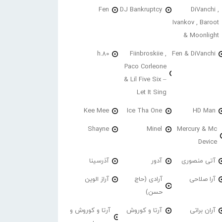
Fen
DJ Bankruptcy
DiVanchi ,
Ivankov , Baroot
& Moonlight
h.80
Fiinbroskiie ,
Fen & DiVanchi
Paco Corleone
& Lil Five Six –
Let It Sing
Kee Mee
Ice Tha One
HD Man
Shayne
Minel
Mercury & Mc
Device
آتی منصوری
آدور
آذرسینا
آرا صلاحی
آرادی (حاج
آراز الوین
حسن)
آران براتی
آرتا و کوروش
آرتا و کوروش و