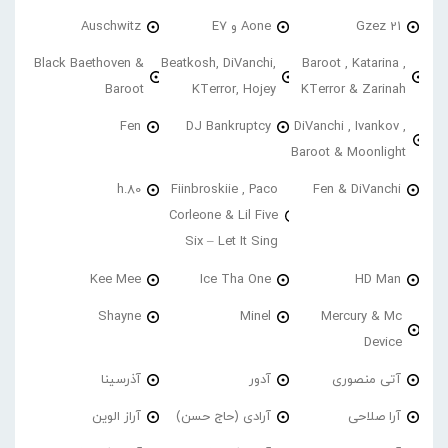
21 Gzez
Aone و E7
Auschwitz
Black Baethoven &
Beatkosh, DiVanchi,
Baroot , Katarina ,
Baroot
KTerror, Hojey
KTerror & Zarinah
Fen
DJ Bankruptcy
DiVanchi , Ivankov ,
Baroot & Moonlight
h.80
Fiinbroskiie , Paco
Fen & DiVanchi
Corleone & Lil Five
Six – Let It Sing
Kee Mee
Ice Tha One
HD Man
Shayne
Minel
Mercury & Mc
Device
آتی منصوری
آدور
آذرسینا
آرا صلاحی
آرادی (حاج حسن)
آراز الوین