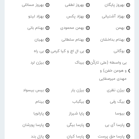
بهروز پایگان
بهروز لطفی
بهروز مسائلی
بهزاد آشتیانی
بهزاد پکس
بهزاد لیتو
بهمن
بهمن محمودی
بهنام بانی
بهنام بداخشان
بهنام سلطانی
بهیان
بوگاتی
بی ال اچ و کیا کرمی
بی راه
بی واسطه (علی تارکُن
بیباک
بیژن لرد
و هومن خفن) و
مهدی میرصفایی
بیژن نظری
بیژن یار
بیس بیسواد
بیگ رفی
بیگباب
بینام
بیوسا
پاپا شیراز
پارانویا
پارسا آی بی
پارسا بیگی
پارسا پورشان
پارسا حق پرست
پارسا کیان
پازل بند