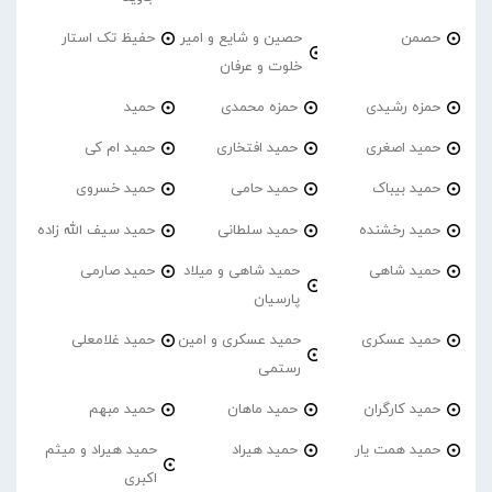
حصمن
حصین و شایع و امیر
حفیظ تک استار
خلوت و عرفان
حمزه رشیدی
حمزه محمدی
حمید
حمید اصغری
حمید افتخاری
حمید ام کی
حمید بیباک
حمید حامی
حمید خسروی
حمید رخشنده
حمید سلطانی
حمید سیف الله زاده
حمید شاهی
حمید شاهی و میلاد
حمید صارمی
پارسیان
حمید عسکری
حمید عسکری و امین
حمید غلامعلی
رستمی
حمید کارگران
حمید ماهان
حمید مبهم
حمید همت یار
حمید هیراد
حمید هیراد و میثم
اکبری