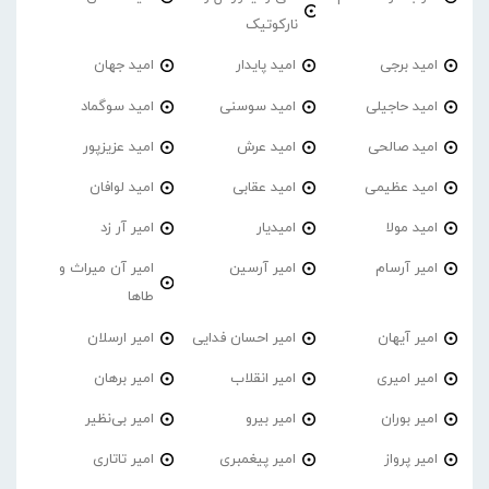
نارکوتیک
امید برجی
امید پایدار
امید جهان
امید حاجیلی
امید سوسنی
امید سوگماد
امید صالحی
امید عرش
امید عزیزپور
امید عظیمی
امید عقابی
امید لوافان
امید مولا
امیدیار
امیر آر زد
امیر آرسام
امیر آرسین
امیر آن میراث و
طاها
امیر آیهان
امیر احسان فدایی
امیر ارسلان
امیر امیری
امیر انقلاب
امیر برهان
امیر‌ بوران
امیر بیرو
امیر بی‌نظیر
امیر پرواز
امیر پیغمبری
امیر تاتاری