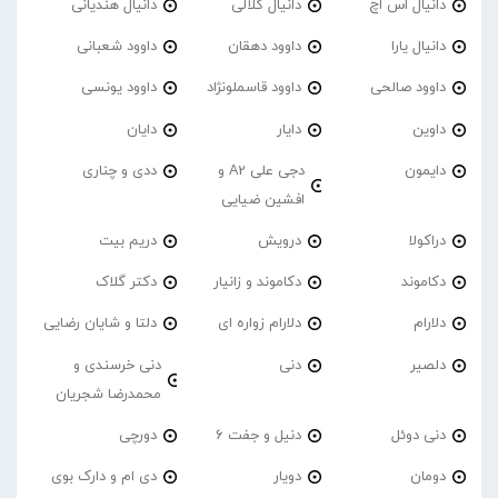
دانیال اس اچ
دانیال کلالی
دانیال هندیانی
دانیال یارا
داوود دهقان
داوود شعبانی
داوود صالحی
داوود قاسملونژاد
داوود یونسی
داوین
دایار
دایان
دایمون
دجی علی A2 و
ددی و چناری
افشین ضیایی
دراکولا
درویش
دریم بیت
دکاموند
دکاموند و زانیار
دکتر گلاک
دلارام
دلارام زواره ای
دلتا و شایان رضایی
دلصیر
دنی
دنی خرسندی و
محمدرضا شجریان
دنی دوئل
دنیل و جفت 6
دورچی
دومان
دویار
دی ام و دارک بوی