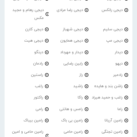
دیجی رانکس
دیجی رضا مرادی
دیجی رهام و مجید
مکس
دیجی سلیم
دیجی شهباز
دیجی کارن
دیجی مپ
دیجی همایون
دیجی هیت
دیدار
دیدار و مهرداد
دینگو
دیهو
رابین رضایی
رادمان
رادمیر
راز
راستین
راشن بند و هایده
راشید
راغب
راغب و حمید هیراد
راکا
راکتور
راما
رامس و هانتی
رامی
رامین آریانا
رامین بی باک
رامین بیباک
رامین تجنگی
رامین حامی
رامین حامی و امین