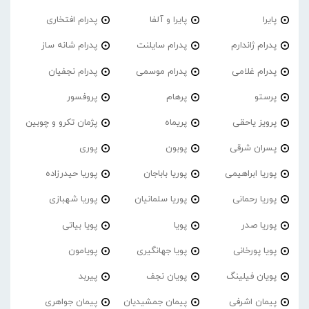
پایرا
پایرا و آلفا
پدرام افتخاری
پدرام ژاندارم
پدرام‌ سایلنت
پدرام شانه ساز
پدرام غلامی
پدرام موسمی
پدرام نجفیان
پرستو
پرهام
پروفسور
پرویز یاحقی
پریماه
پژمان تکرو و چوبین
پسران شرقی
پوبون
پوری
پوریا ابراهیمی
پوریا باباجان
پوریا حیدرزاده
پوریا رحمانی
پوریا سلمانیان
پوریا شهبازی
پوریا صدر
پویا
پویا بیاتی
پویا پورخانی
پویا جهانگیری
پویامون
پویان فیلینگ
پویان نجف
پیربد
پیمان اشرفی
پیمان جمشیدیان
پیمان جواهری