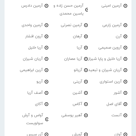
آرمین امینی
آرمین حسن زاده و
آرمین دادرس
یاسین محمدی
آرمین زارعی
آرمین نصرتی
آرمین واحدی
آرن
آرهان
آرون افشار
آروین صمیمی
آریا
آریا خلیل
آریا خلیل و پاپا شیراز
آریا عصاران
آریان شیران
آریان شیران و تبعید
آریانو
آرین ابراهیمی
آرین استواری
آرینی
آریو
آشور
آشین
آصف آریا
آقای اصل
آکاس
آکای
آنست
آهیر یوسفی
آواس و آرش
سولویست
آوان
آویش
آی سیس