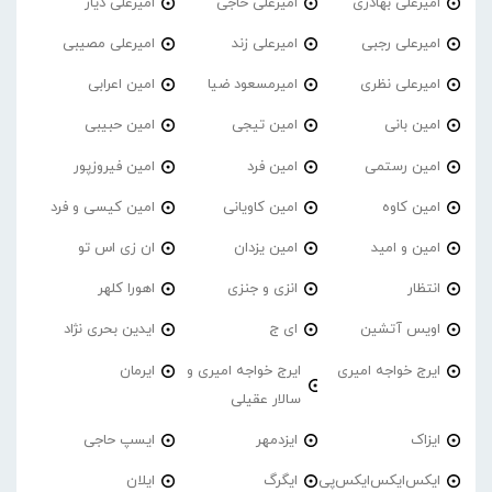
امیرعلی بهادری
امیرعلی حاجی
امیرعلی دیار
امیرعلی رجبی
امیرعلی زند
امیرعلی مصیبی
امیرعلی نظری
امیرمسعود ضیا
امین اعرابی
امین بانی
امین تیجی
امین حبیبی
امین رستمی
امین فرد
امین فیروزپور
امین کاوه
امین کاویانی
امین کیسی و فرد
امین و امید
امین یزدان
ان زی اس تو
انتظار
انزی و جنزی
اهورا کلهر
اویس آتشین
ای ج
ایدین بحری نژاد
ایرج خواجه امیری
ایرج خواجه امیری و
ایرمان
سالار عقیلی
ایزاک
ایزدمهر
ایسپ حاجی
ایکس‌ایکس‌ایکس‌پی
ایگرگ
ایلان