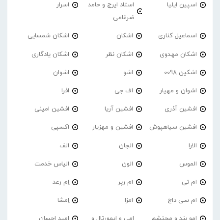
اسپین ایلیا
استاد ایرج و حامد
اسرار
ضرغامی
اسماعیل کناری
اشکان
اشکان شمسایی
اشکان مهدوی
اشکان نظر
اشکان یادگاری
اشکین 0098
اشو
اشوان
اشوان و مهیار
اف جی
افرا
افشین آذری
افشین آریا
افشین امینی
افشین سیاهپوش
افشین و مهزیار
اکسپی
الارا
الجان
الف
الموس
الون
الیاس خدمت
ام تی
ام رپر
اِم رعد
ام سی داج
امزا
اِمشا
امو بند و محتشم
امی و ایمورتال و
امید احسان