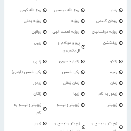
رهاو
روح الله تجسس
روح الله کرمی
روحان گندمی
روزبه
روزبه بمانی
روزبه درخشانیان
روزبه نعمت الهی
رولاین
ریفلکشن
رِیو و مونادم و
رییل
ال‌ایکس‌وی
زانکو
زانیار خسروی
زِد پی
زعیم
زکی شمس
زکی شمس (آبادی)
زمان
زمان زمانی
زیمور
زیمور به نام
زیها
ژاکان
ژوپیتر
ژوپیتر و نیسح
ژوپیتر و نیسح به
نام
ژوپیتر و نیسح و
ژوپیتر و نیسح و
ژیوار
پارسا
پارسا و استاد