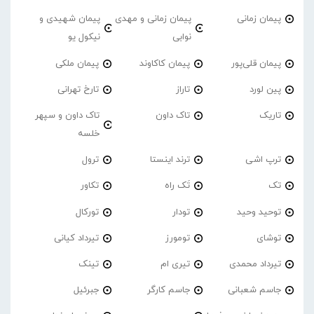
پیمان زمانی
پیمان زمانی و مهدی
پیمان شهیدی و
نوابی
نیکول یو
پیمان قلی‌پور
پیمان کاکاوند
پیمان ملکی
پین لورد
تاراز
تارخ تهرانی
تاریک
تاک داون
تاک داون و سپهر
خلسه
ترپ اشی
ترند اینستا
ترول
تک
تَک راه
تکاور
توحید وحید
تودار
تورکال
توشای
تومورز
تیرداد کیانی
تیرداد محمدی
تیری ام
تینک
جاسم شعبانی
جاسم کارگر
جبرئیل