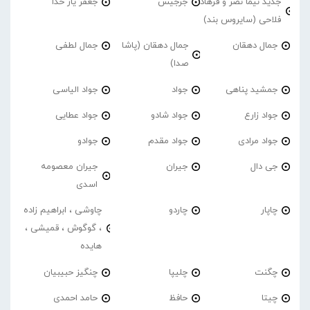
جدید نیما نصر و فرهاد
جرجیس
جعفر یار خدا
فلاحی (سایروس بند)
جمال دهقان
جمال دهقان (پاشا
جمال لطفی
صدا)
جمشید پناهی
جواد
جواد الیاسی
جواد زارع
جواد شادو
جواد عطایی
جواد مرادی
جواد مقدم
جوادو
جی دال
جیران
جیران معصومه
اسدی
چاپار
چاردو
چاوشی ، ابراهیم زاده
، گوگوش ، قمیشی ،
هایده
چگنت
چلیپا
چنگیز حبیبیان
چیتا
حافظ
حامد احمدی