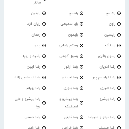
هانتر
راه مج
راهمج
راوتین
راوِن
رایا سمیعی
رایان آراد
رایسین
رایمون
رحمان
رستاک
رستم رضایی
رسوا
رسول باقری
رسول کوهی
رشید و زیپا
رضا آذریان
رضا آرتور
رضا آیین
رضا ابراهیم پور
رضا احمدی
رضا اسماعیل زاده
رضا امیری
رضا بلوری
رضا بهرام
رضا پیشرو
رضا پیشرو و
رضا پیشرو و علی
امیرتیک
اوج
رضا تیتو و علیرضا
رضا ثابتی
رضا حسنی
رضا حسینی
رضا خراجی
رضا رامیار