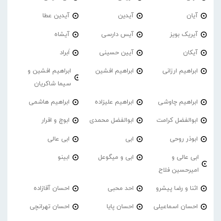
آیان
آیدین
آیدین عطا
آیریک بویز
آیس دارسی
آیشاه
آیکان
آیین حسینی
اَبراد
ابراهیم ارزانی
ابراهیم افشین
ابراهیم افشین و
سیما شاکریان
ابراهیم چاوشی
ابراهیم علیزاده
ابراهیم هاشمی
ابوالفضل کرامت
ابوالفضل محمدی
ابوچ و اقرار
ابوذر روحی
ابی
ابی عالی
ابی عالی و
ابی و میگوعل
ابینو
امیرحسین فلاح
اثنا و رضا پیشرو
احد محبی
احسان آقازاده
احسان اسماعیلی
احسان پایا
احسان تهرانچی