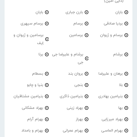
(دایی امین)
باران
بارن جباری
بایان
بردیا صادقی
برسام
برسام سپهری
برسام و ژیوان
برسامین
برسامین و ژیوان و
اِیف
برشام
برشام و علیرضا جی
برنا
جی
برهان و علیرضا
بروان بند
بسطام
بلا
بنجی
بنیا و چابو
بنیامین بهادری
بنیامین ذاکری
بنیامین مشتاقیان
بها
بهراد زینی
بهراد مشکانی
بهراد میرزایی
بهراز
بهرام آرام
بهرام الماسی
بهرام عمرانی
بهرام و بامداد