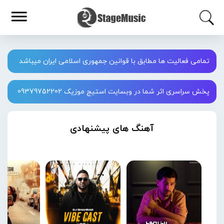
تمامی فعالیت ها مطابق با قوانین جمهوری اسلامی ایران میباشد
پخش سراسری اثر شما در وبسایت استیج موزیک 09379752202
آهنگ های پیشنهادی