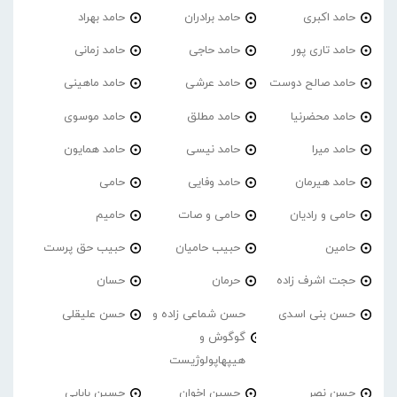
حامد اکبری
حامد برادران
حامد بهراد
حامد تاری پور
حامد حاجی
حامد زمانی
حامد صالح دوست
حامد عرشی
حامد ماهینی
حامد محضرنیا
حامد مطلق
حامد موسوی
حامد میرا
حامد نیسی
حامد همایون
حامد هیرمان
حامد وفایی
حامی
حامی و رادیان
حامی و صات
حامیم
حامین
حبیب حامیان
حبیب حق پرست
حجت اشرف زاده
حرمان
حسان
حسن بنی اسدی
حسن شماعی زاده و
حسن علیقلی
گوگوش و
هیپهاپولوژیست
حسن نصر
حسین اخوان
حسین بابایی