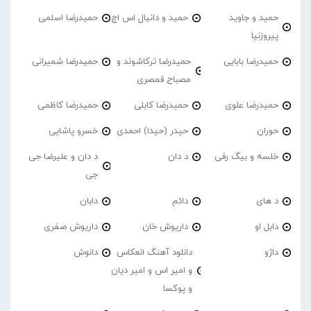
حمید و جاوید
حمید و دانیال اس اچ
حمیدرضا اسلمی
پیروزنیا
حمیدرضا بابایی
حمیدرضا ترکاشوند و
حمیدرضا شمیرانی
مصباح قمصری
حمیدرضا علوی
حمیدرضا کابلی
حمیدرضا کاظمی
حوران
حیدر (حیدا) احمدی
خسرو پاشایی
خلسه و بیگ رفی
د دان
د دان و علیرضا جی
جی
د های
دائم
دابان
دابل او
داریوش خان
داریوش صفری
داژو
دانلود آهنگ انعکاس
دانوش
و امیر اس و امیر دیان
و پوکسا