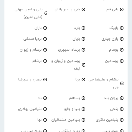
بابی فم
بابی و امیر رادان
بابی و امین مهنی
(دایی امین)
بابیک
باراد
باران
بارن جباری
بایان
بردیا صادقی
برسام
برسام سپهری
برسام و ژیوان
برسامین
برسامین و ژیوان و
برشام
اِیف
برشام و علیرضا جی
برنا
برهان و علیرضا
جی
بروان بند
بسطام
بلا
بنجی
بنیا و چابو
بنیامین بهادری
بنیامین ذاکری
بنیامین مشتاقیان
بها
بهراد زینی
بهراد مشکانی
بهراد میرزایی