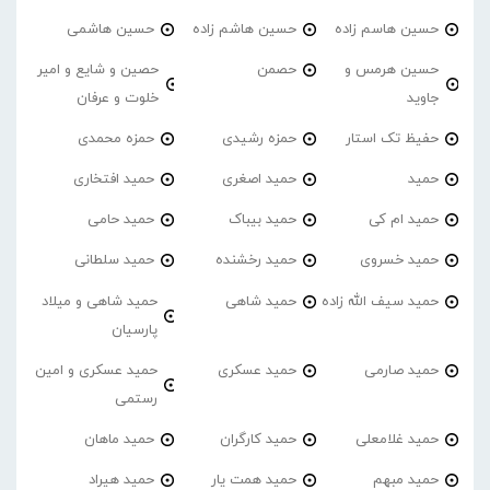
حسین هاسم زاده
حسین هاشم زاده
حسین هاشمی
حسین هرمس و
حصمن
حصین و شایع و امیر
جاوید
خلوت و عرفان
حفیظ تک استار
حمزه رشیدی
حمزه محمدی
حمید
حمید اصغری
حمید افتخاری
حمید ام کی
حمید بیباک
حمید حامی
حمید خسروی
حمید رخشنده
حمید سلطانی
حمید سیف الله زاده
حمید شاهی
حمید شاهی و میلاد
پارسیان
حمید صارمی
حمید عسکری
حمید عسکری و امین
رستمی
حمید غلامعلی
حمید کارگران
حمید ماهان
حمید مبهم
حمید همت یار
حمید هیراد