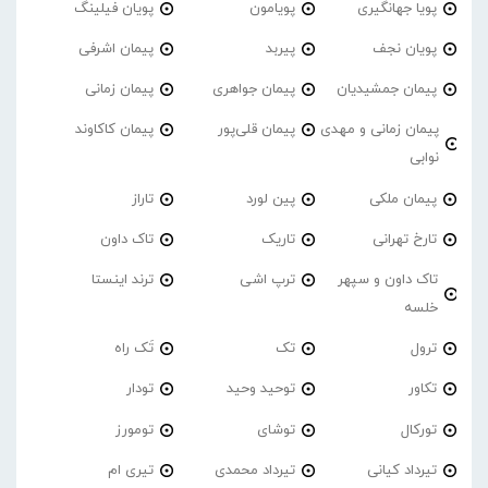
پویا جهانگیری
پویامون
پویان فیلینگ
پویان نجف
پیربد
پیمان اشرفی
پیمان جمشیدیان
پیمان جواهری
پیمان زمانی
پیمان زمانی و مهدی
پیمان قلی‌پور
پیمان کاکاوند
نوابی
پیمان ملکی
پین لورد
تاراز
تارخ تهرانی
تاریک
تاک داون
تاک داون و سپهر
ترپ اشی
ترند اینستا
خلسه
ترول
تک
تَک راه
تکاور
توحید وحید
تودار
تورکال
توشای
تومورز
تیرداد کیانی
تیرداد محمدی
تیری ام