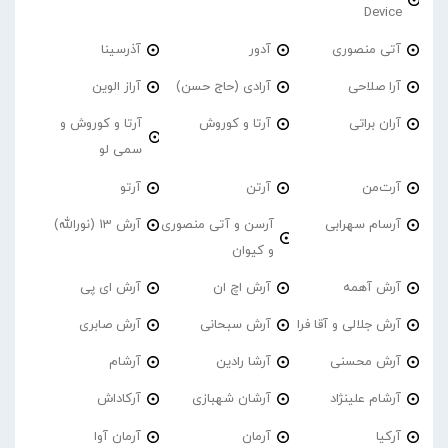
Device
آتی منصوری
آدور
آذرسینا
آرا صلاحی
آرادی (حاج حسن)
آراز الوین
آران براتی
آرتا و کوروش
آرتا و کوروش و
سمی لو
آرت‌من
آرتن
آرتو
آرسام سهرابی
آرسن و آتی منصوری
آرش 13 (نورالله)
و کیوان
آرش آهمه
آرش اچ ان
آرش ای پی
آرش جلالی و آقا فرا
آرش سبحانی
آرش صابری
آرش محسنی
آرشا رادین
آرشام
آرشام علینژاد
آرشان شهبازی
آرکاداش
آرکیا
آرمان
آرمان آوا