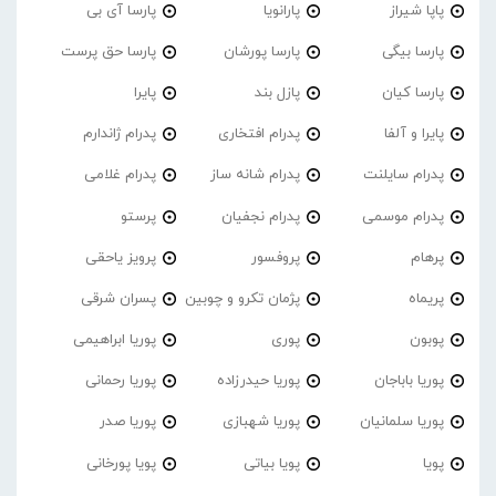
پاپا شیراز
پارانویا
پارسا آی بی
پارسا بیگی
پارسا پورشان
پارسا حق پرست
پارسا کیان
پازل بند
پایرا
پایرا و آلفا
پدرام افتخاری
پدرام ژاندارم
پدرام‌ سایلنت
پدرام شانه ساز
پدرام غلامی
پدرام موسمی
پدرام نجفیان
پرستو
پرهام
پروفسور
پرویز یاحقی
پریماه
پژمان تکرو و چوبین
پسران شرقی
پوبون
پوری
پوریا ابراهیمی
پوریا باباجان
پوریا حیدرزاده
پوریا رحمانی
پوریا سلمانیان
پوریا شهبازی
پوریا صدر
پویا
پویا بیاتی
پویا پورخانی