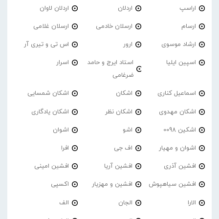
اراسپ
اردلان
اردلان لاوان
ارسام
ارسلان خادمی
ارسلان غلامی
ارشاد موسوی
ارور
اس تی و تیری آر
اسپین ایلیا
استاد ایرج و حامد
اسرار
ضرغامی
اسماعیل کناری
اشکان
اشکان شمسایی
اشکان مهدوی
اشکان نظر
اشکان یادگاری
اشکین 0098
اشو
اشوان
اشوان و مهیار
اف جی
افرا
افشین آذری
افشین آریا
افشین امینی
افشین سیاهپوش
افشین و مهزیار
اکسپی
الارا
الجان
الف