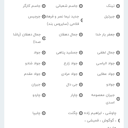
تینک
جاسم شعبانی
جاسم کارگر
جبرئیل
جدید نیما نصر و فرهاد
جرجیس
فلاحی (سایروس بند)
جعفر یار خدا
جمال دهقان
جمال دهقان (پاشا
صدا)
جمال لطفی
جمشید پناهی
جواد
جواد الیاسی
جواد زارع
جواد شادو
جواد عطایی
جواد مرادی
جواد مقدم
جوادو
جی دال
جیران
جیران معصومه
چاپار
چاردو
اسدی
چاوشی ، ابراهیم زاده
چگنت
چلیپا
، گوگوش ، قمیشی ،