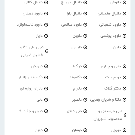
دانوش
دانیال اس اچ
دانیال کلالی
دانیال هندیانی
دانیال یارا
داوود دهقان
داوود شعبانی
داوود صالحی
داوود قاسملونژاد
داوود یونسی
داوین
دایار
دایان
دایمون
دجی علی A2 و
افشین ضیایی
ددی و چناری
دراکولا
درویش
دریم بیت
دکاموند
دکاموند و زانیار
دکتر گلاک
دلارام
دلارام زواره ای
دلتا و شایان رضایی
دلصیر
دنی
دنی خرسندی و
دنی دوئل
دنیل و جفت 6
محمدرضا شجریان
دورچی
دومان
دویار