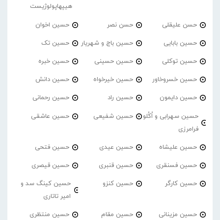
هیپهاپولوژیست
حسن علیقلی
حسن نصر
حسین اخوان
حسین بابایی
حسین باج و شهریار
حسین تک
حسین توکلی
حسین حسینی
حسین خبره
حسین خسروخاور
حسین خیرخواه
حسین دانش
حسین دایمون
حسین راد
حسین رحمانی
حسین سهرابی و اُکُلو
حسین شفیعی
حسین عاشقی
فرامرزی
حسین علیشاه
حسین عیدی
حسین فتحی
حسین فسنقری
حسین قنبری
حسین قیصری
حسین کارگر
حسین کنزو
حسین کینگ سد و
امیر تاتاری
حسین مزینانی
حسین مقام
حسین منتظری