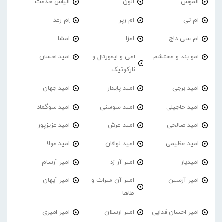
الموس
الون
الیاس خدمت
ام تی
ام رپر
اِم رعد
ام سی داج
امزا
اِمشا
امو بند و محتشم
امی و ایمورتال و
امید احسان
نارکوتیک
امید برجی
امید پایدار
امید جهان
امید حاجیلی
امید سوسنی
امید سوگماد
امید صالحی
امید عرش
امید عزیزپور
امید عظیمی
امید لوافان
امید مولا
امیدیار
امیر آر زد
امیر آرسام
امیر آرسین
امیر آن میراث و
امیر آیهان
طاها
امیر احسان فدایی
امیر ارسلان
امیر امیری