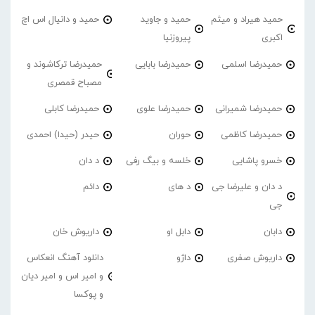
حمید هیراد و میثم
حمید و جاوید
حمید و دانیال اس اچ
اکبری
پیروزنیا
حمیدرضا اسلمی
حمیدرضا بابایی
حمیدرضا ترکاشوند و
مصباح قمصری
حمیدرضا شمیرانی
حمیدرضا علوی
حمیدرضا کابلی
حمیدرضا کاظمی
حوران
حیدر (حیدا) احمدی
خسرو پاشایی
خلسه و بیگ رفی
د دان
د دان و علیرضا جی
د های
دائم
جی
دابان
دابل او
داریوش خان
داریوش صفری
داژو
دانلود آهنگ انعکاس
و امیر اس و امیر دیان
و پوکسا