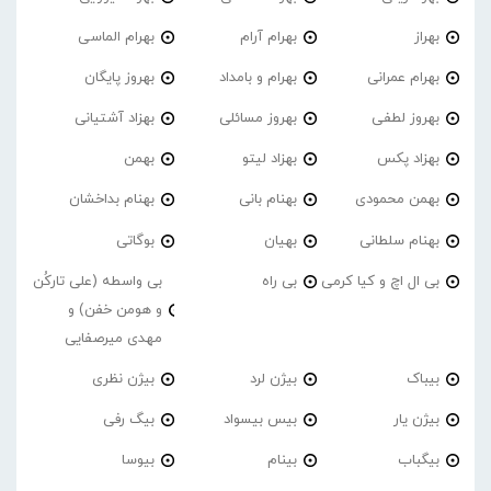
بهراز
بهرام آرام
بهرام الماسی
بهرام عمرانی
بهرام و بامداد
بهروز پایگان
بهروز لطفی
بهروز مسائلی
بهزاد آشتیانی
بهزاد پکس
بهزاد لیتو
بهمن
بهمن محمودی
بهنام بانی
بهنام بداخشان
بهنام سلطانی
بهیان
بوگاتی
بی ال اچ و کیا کرمی
بی راه
بی واسطه (علی تارکُن
و هومن خفن) و
مهدی میرصفایی
بیباک
بیژن لرد
بیژن نظری
بیژن یار
بیس بیسواد
بیگ رفی
بیگباب
بینام
بیوسا