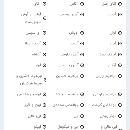
آقای اصل
آکاس
آکای
آنست
آهیر یوسفی
آواس و آرش
سولویست
آوان
آویش
آی سیس
آیان
آیدین
آیدین عطا
آیریک بویز
آیس دارسی
آیشاه
آیکان
آیین حسینی
اَبراد
ابراهیم ارزانی
ابراهیم افشین
ابراهیم افشین و
سیما شاکریان
ابراهیم چاوشی
ابراهیم علیزاده
ابراهیم هاشمی
ابوالفضل کرامت
ابوالفضل محمدی
ابوچ و اقرار
ابوذر روحی
ابی
ابی عالی
ابی عالی و
ابی و میگوعل
ابینو