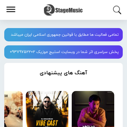
تمامی فعالیت ها مطابق با قوانین جمهوری اسلامی ایران میباشد
پخش سراسری اثر شما در وبسایت استیج موزیک 09379752202
آهنگ های پیشنهادی