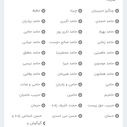
هایده
چنگیز حبیبیان
چیتا
حافظ
حامد احمدی
حامد اکبری
حامد برادران
حامد بهراد
حامد تاری پور
حامد حاجی
حامد زمانی
حامد صالح دوست
حامد عرشی
حامد ماهینی
حامد محضرنیا
حامد مطلق
حامد موسوی
حامد میرا
حامد نیسی
حامد همایون
حامد هیرمان
حامد وفایی
حامی
حامی و رادیان
حامی و صات
حامیم
حامین
حبیب حامیان
حبیب حق پرست
حجت اشرف زاده
حرمان
حسان
حسن بنی اسدی
حسن شماعی زاده و
گوگوش و