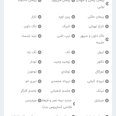
پیمان زمانی و مهدی
پیمان قلی‌پور
پیمان کاکاوند
نوابی
پیمان ملکی
پین لورد
تاراز
تارخ تهرانی
تاریک
تاک داون
تاک داون و سپهر
ترپ اشی
ترند اینستا
خلسه
ترول
تک
تَک راه
تکاور
توحید وحید
تودار
تورکال
توشای
تومورز
تیرداد کیانی
تیرداد محمدی
تیری ام
تینک
جاسم شعبانی
جاسم کارگر
جبرئیل
جدید نیما نصر و فرهاد
جرجیس
فلاحی (سایروس بند)