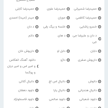
حمیدرضا شمیرانی
حمیدرضا علوی
حمیدرضا کابلی
حمیدرضا کاظمی
حوران
حیدر (حیدا) احمدی
خسرو پاشایی
خلسه و بیگ رفی
د دان
د دان و علیرضا جی
د های
دائم
جی
دابان
دابل او
داریوش خان
داریوش صفری
داژو
دانلود آهنگ انعکاس
و امیر اس و امیر دیان
و پوکسا
دانوش
دانیال اس اچ
دانیال کلالی
دانیال هندیانی
دانیال یارا
داوود دهقان
داوود شعبانی
داوود صالحی
داوود قاسملونژاد