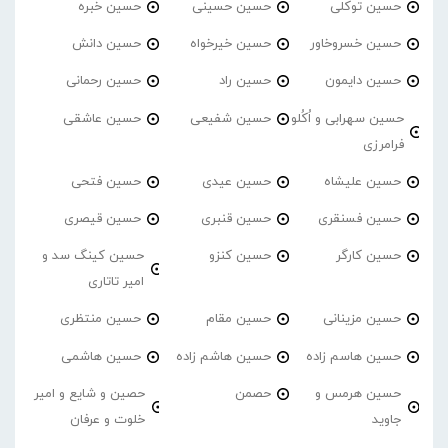
حسین توکلی
حسین حسینی
حسین خبره
حسین خسروخاور
حسین خیرخواه
حسین دانش
حسین دایمون
حسین راد
حسین رحمانی
حسین سهرابی و اُکُلو
حسین شفیعی
حسین عاشقی
فرامرزی
حسین علیشاه
حسین عیدی
حسین فتحی
حسین فسنقری
حسین قنبری
حسین قیصری
حسین کارگر
حسین کنزو
حسین کینگ سد و
امیر تاتاری
حسین مزینانی
حسین مقام
حسین منتظری
حسین هاسم زاده
حسین هاشم زاده
حسین هاشمی
حسین هرمس و
حصمن
حصین و شایع و امیر
جاوید
خلوت و عرفان