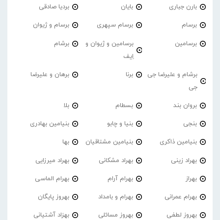
بارن جباری
بایان
بردیا صادقی
برسام
برسام سپهری
برسام و ژیوان
برسامین
برسامین و ژیوان و
برشام
اِیف
برشام و علیرضا جی
برنا
برهان و علیرضا
جی
بروان بند
بسطام
بلا
بنجی
بنیا و چابو
بنیامین بهادری
بنیامین ذاکری
بنیامین مشتاقیان
بها
بهراد زینی
بهراد مشکانی
بهراد میرزایی
بهراز
بهرام آرام
بهرام الماسی
بهرام عمرانی
بهرام و بامداد
بهروز پایگان
بهروز لطفی
بهروز مسائلی
بهزاد آشتیانی