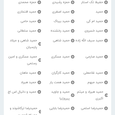
حفیظ تک استار
حمزه رشیدی
حمزه محمدی
حمید
حمید اصغری
حمید افتخاری
حمید ام کی
حمید بیباک
حمید حامی
حمید خسروی
حمید رخشنده
حمید سلطانی
حمید سیف الله زاده
حمید شاهی
حمید شاهی و میلاد
پارسیان
حمید صارمی
حمید عسکری
حمید عسکری و امین
رستمی
حمید غلامعلی
حمید کارگران
حمید ماهان
حمید مبهم
حمید همت یار
حمید هیراد
حمید هیراد و میثم
حمید و جاوید
حمید و دانیال اس اچ
اکبری
پیروزنیا
حمیدرضا اسلمی
حمیدرضا بابایی
حمیدرضا ترکاشوند و
مصباح قمصری