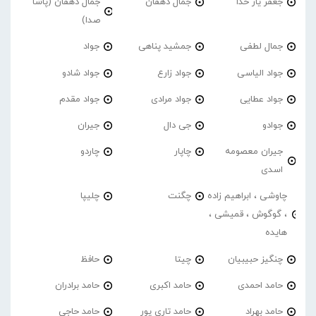
جعفر یار خدا
جمال دهقان
جمال دهقان (پاشا
صدا)
جمال لطفی
جمشید پناهی
جواد
جواد الیاسی
جواد زارع
جواد شادو
جواد عطایی
جواد مرادی
جواد مقدم
جوادو
جی دال
جیران
جیران معصومه
چاپار
چاردو
اسدی
چاوشی ، ابراهیم زاده
چگنت
چلیپا
، گوگوش ، قمیشی ،
هایده
چنگیز حبیبیان
چیتا
حافظ
حامد احمدی
حامد اکبری
حامد برادران
حامد بهراد
حامد تاری پور
حامد حاجی