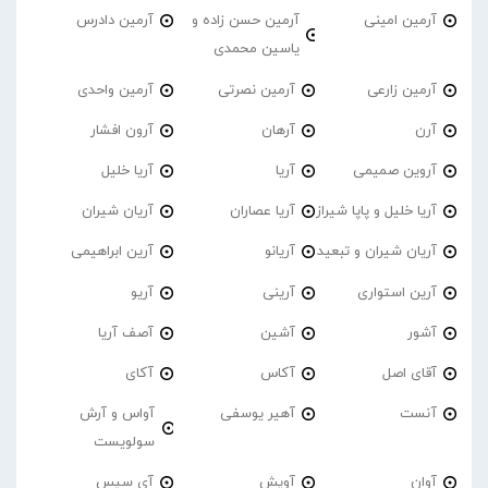
آرمین امینی
آرمین حسن زاده و
آرمین دادرس
یاسین محمدی
آرمین زارعی
آرمین نصرتی
آرمین واحدی
آرن
آرهان
آرون افشار
آروین صمیمی
آریا
آریا خلیل
آریا خلیل و پاپا شیراز
آریا عصاران
آریان شیران
آریان شیران و تبعید
آریانو
آرین ابراهیمی
آرین استواری
آرینی
آریو
آشور
آشین
آصف آریا
آقای اصل
آکاس
آکای
آنست
آهیر یوسفی
آواس و آرش
سولویست
آوان
آویش
آی سیس