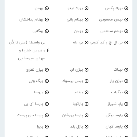
بهزاد پکس
بهزاد لیتو
بهمن
بهمن محمودی
بهنام بانی
بهنام بداخشان
بهنام سلطانی
بهیان
بوگاتی
بی ال اچ و کیا کرمی
بی راه
بی واسطه (علی تارکُن
و هومن خفن) و
مهدی میرصفایی
بیباک
بیژن لرد
بیژن نظری
بیژن یار
بیس بیسواد
بیگ رفی
بیگباب
بینام
بیوسا
پاپا شیراز
پارانویا
پارسا آی بی
پارسا بیگی
پارسا پورشان
پارسا حق پرست
پارسا کیان
پازل بند
پایرا