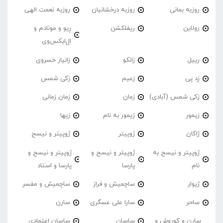
روزبه بمانی
روزبه درخشانیان
روزبه نعمت الهی
رولاین
ریفلکشن
رِیو و مونادم و
ال‌ایکس‌وی
رییل
زانکو
زانیار خسروی
زِد پی
زعیم
زکی شمس
زکی شمس (آبادی)
زمان
زمان زمانی
زیمور
زیمور به نام
زیها
ژاکان
ژوپیتر
ژوپیتر و نیسح
ژوپیتر و نیسح به
ژوپیتر و نیسح و
ژوپیتر و نیسح و
نام
پارسا
پارسا و استاد
ژیوار
ساچمیش و فراز
ساچمیش و مفسر
ساحر
سارا علی عسگری
سارن
سارن و کوروش و
ساسان
ساسان اعتمادی