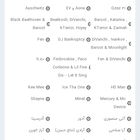
21 Gzez
Aone و E7
Auschwitz
Black Baethoven &
Beatkosh, DiVanchi,
Baroot , Katarina ,
Baroot
KTerror, Hojey
KTerror & Zarinah
Fen
DJ Bankruptcy
DiVanchi , Ivankov ,
Baroot & Moonlight
h.80
Fiinbroskiie , Paco
Fen & DiVanchi
Corleone & Lil Five
Six – Let It Sing
Kee Mee
Ice Tha One
HD Man
Shayne
Minel
Mercury & Mc
Device
آتی منصوری
آدور
آذرسینا
آرا صلاحی
آرادی (حاج حسن)
آراز الوین