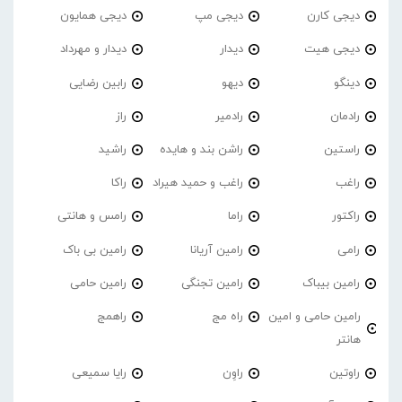
دیجی کارن
دیجی مپ
دیجی همایون
دیجی هیت
دیدار
دیدار و مهرداد
دینگو
دیهو
رابین رضایی
رادمان
رادمیر
راز
راستین
راشن بند و هایده
راشید
راغب
راغب و حمید هیراد
راکا
راکتور
راما
رامس و هانتی
رامی
رامین آریانا
رامین بی باک
رامین بیباک
رامین تجنگی
رامین حامی
رامین حامی و امین
راه مج
راهمج
هانتر
راوتین
راوِن
رایا سمیعی