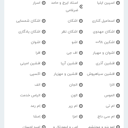
اسپین ایلیا
استاد ایرج و حامد
اسرار
ضرغامی
اسماعیل کناری
اشکان
اشکان شمسایی
اشکان مهدوی
اشکان نظر
اشکان یادگاری
اشکین 0098
اشو
اشوان
اشوان و مهیار
اف جی
افرا
افشین آذری
افشین آریا
افشین امینی
افشین سیاهپوش
افشین و مهزیار
اکسپی
الارا
الجان
الف
الموس
الون
الیاس خدمت
ام تی
ام رپر
اِم رعد
ام سی داج
امزا
اِمشا
امو بند و محتشم
امی و ایمورتال و
امید احسان