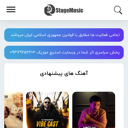
تمامی فعالیت ها مطابق با قوانین جمهوری اسلامی ایران میباشد
پخش سراسری اثر شما در وبسایت استیج موزیک 09379752202
آهنگ های پیشنهادی