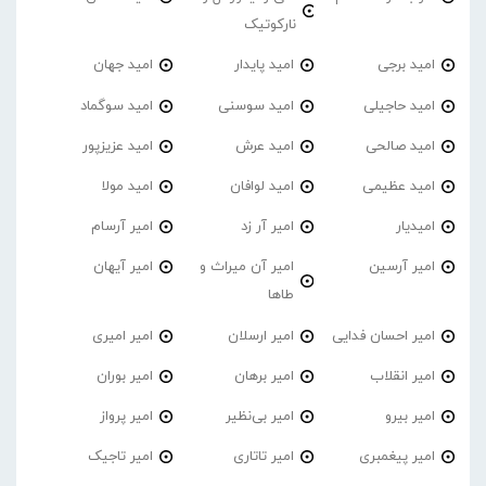
نارکوتیک
امید برجی
امید پایدار
امید جهان
امید حاجیلی
امید سوسنی
امید سوگماد
امید صالحی
امید عرش
امید عزیزپور
امید عظیمی
امید لوافان
امید مولا
امیدیار
امیر آر زد
امیر آرسام
امیر آرسین
امیر آن میراث و
امیر آیهان
طاها
امیر احسان فدایی
امیر ارسلان
امیر امیری
امیر انقلاب
امیر برهان
امیر‌ بوران
امیر بیرو
امیر بی‌نظیر
امیر پرواز
امیر پیغمبری
امیر تاتاری
امیر تاجیک