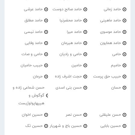
حامد زمانی
حامد صالح دوست
حامد عرشی
حامد ماهینی
حامد محضرنیا
حامد مطلق
حامد موسوی
حامد میرا
حامد نیسی
حامد همایون
حامد هیرمان
حامد وفایی
حامی
حامی و رادیان
حامی و صات
حامیم
حامین
حبیب حامیان
حبیب حق پرست
حجت اشرف زاده
حرمان
حسان
حسن بنی اسدی
حسن شماعی زاده و
گوگوش و
هیپهاپولوژیست
حسن علیقلی
حسن نصر
حسین اخوان
حسین بابایی
حسین باج و شهریار
حسین تک