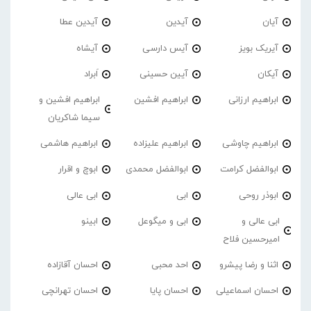
آیان
آیدین
آیدین عطا
آیریک بویز
آیس دارسی
آیشاه
آیکان
آیین حسینی
اَبراد
ابراهیم ارزانی
ابراهیم افشین
ابراهیم افشین و
سیما شاکریان
ابراهیم چاوشی
ابراهیم علیزاده
ابراهیم هاشمی
ابوالفضل کرامت
ابوالفضل محمدی
ابوچ و اقرار
ابوذر روحی
ابی
ابی عالی
ابی عالی و
ابی و میگوعل
ابینو
امیرحسین فلاح
اثنا و رضا پیشرو
احد محبی
احسان آقازاده
احسان اسماعیلی
احسان پایا
احسان تهرانچی