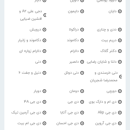
داوود یونسی
داوین
دایار
دایان
دایمون
دجی علی A2 و
افشین ضیایی
ددی و چناری
دراکولا
درویش
دریم بیت
دکاموند
دکاموند و زانیار
دکتر گلاک
دلارام
دلارام زواره ای
دلتا و شایان رضایی
دلصیر
دنی
دنی خرسندی و
دنی دوئل
دنیل و جفت 6
محمدرضا شجریان
دورچی
دومان
دویار
دی ام و دارک بوی
دی جی
دی جی 4A
دی جی Alip
دی جی آتابا
دی جی آرمین تیک
دی جی آروین
دی جی احسان
دی جی ام بیت