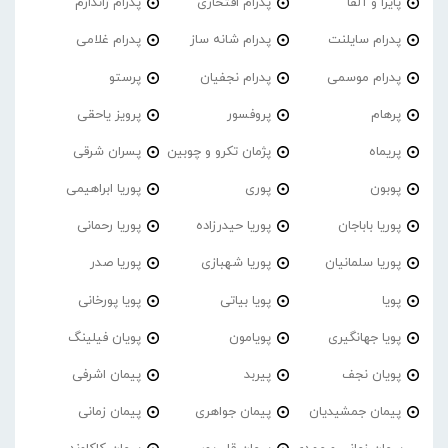
پایرا و آلفا
پدرام افتخاری
پدرام ژاندارم
پدرام‌ سایلنت
پدرام شانه ساز
پدرام غلامی
پدرام موسمی
پدرام نجفیان
پرستو
پرهام
پروفسور
پرویز یاحقی
پریماه
پژمان تکرو و چوبین
پسران شرقی
پوبون
پوری
پوریا ابراهیمی
پوریا باباجان
پوریا حیدرزاده
پوریا رحمانی
پوریا سلمانیان
پوریا شهبازی
پوریا صدر
پویا
پویا بیاتی
پویا پورخانی
پویا جهانگیری
پویامون
پویان فیلینگ
پویان نجف
پیربد
پیمان اشرفی
پیمان جمشیدیان
پیمان جواهری
پیمان زمانی