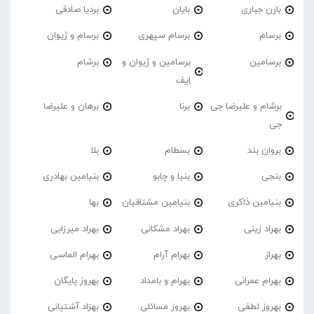
بارن جباری
بایان
بردیا صادقی
برسام
برسام سپهری
برسام و ژیوان
برسامین
برسامین و ژیوان و
برشام
اِیف
برشام و علیرضا جی
برنا
برهان و علیرضا
جی
بروان بند
بسطام
بلا
بنجی
بنیا و چابو
بنیامین بهادری
بنیامین ذاکری
بنیامین مشتاقیان
بها
بهراد زینی
بهراد مشکانی
بهراد میرزایی
بهراز
بهرام آرام
بهرام الماسی
بهرام عمرانی
بهرام و بامداد
بهروز پایگان
بهروز لطفی
بهروز مسائلی
بهزاد آشتیانی