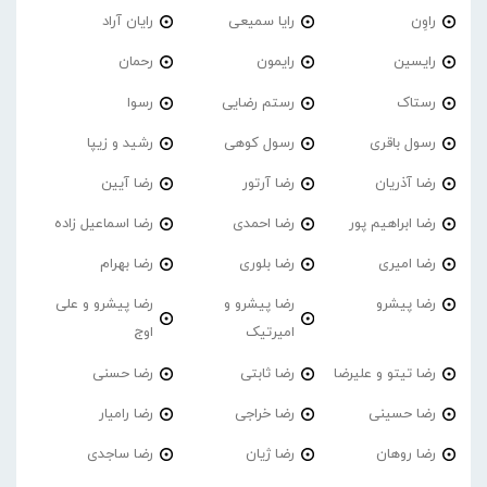
راوِن
رایا سمیعی
رایان آراد
رایسین
رایمون
رحمان
رستاک
رستم رضایی
رسوا
رسول باقری
رسول کوهی
رشید و زیپا
رضا آذریان
رضا آرتور
رضا آیین
رضا ابراهیم پور
رضا احمدی
رضا اسماعیل زاده
رضا امیری
رضا بلوری
رضا بهرام
رضا پیشرو
رضا پیشرو و
رضا پیشرو و علی
امیرتیک
اوج
رضا تیتو و علیرضا
رضا ثابتی
رضا حسنی
رضا حسینی
رضا خراجی
رضا رامیار
رضا روهان
رضا ژیان
رضا ساجدی