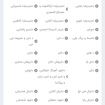
حمیدرضا بابایی
حمیدرضا ترکاشوند و
حمیدرضا شمیرانی
مصباح قمصری
حمیدرضا علوی
حمیدرضا کابلی
حمیدرضا کاظمی
حوران
حیدر (حیدا) احمدی
خسرو پاشایی
خلسه و بیگ رفی
د دان
د دان و علیرضا جی
جی
د های
دائم
دابان
دابل او
داریوش خان
داریوش صفری
داژو
دانلود آهنگ انعکاس
دانوش
و امیر اس و امیر دیان
و پوکسا
دانیال اس اچ
دانیال کلالی
دانیال هندیانی
دانیال یارا
داوود دهقان
داوود شعبانی