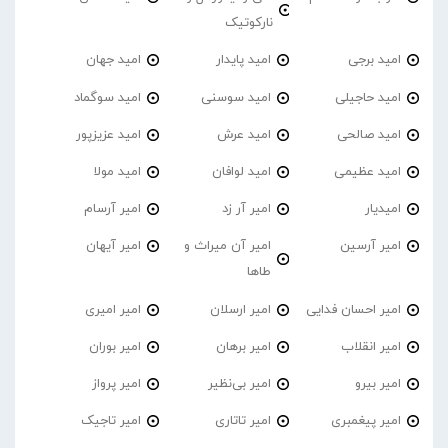
نارکوتیک
امید برجی
امید پایدار
امید جهان
امید حاجیلی
امید سوسنی
امید سوگماد
امید صالحی
امید عرش
امید عزیزپور
امید عظیمی
امید لوافان
امید مولا
امیدیار
امیر آر زد
امیر آرسام
امیر آرسین
امیر آن میراث و
امیر آیهان
طاها
امیر احسان فدایی
امیر ارسلان
امیر امیری
امیر انقلاب
امیر برهان
امیر‌ بوران
امیر بیرو
امیر بی‌نظیر
امیر پرواز
امیر پیغمبری
امیر تاتاری
امیر تاجیک