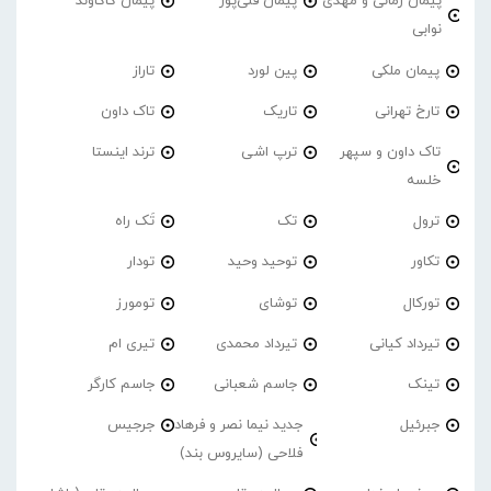
پیمان زمانی و مهدی
پیمان قلی‌پور
پیمان کاکاوند
نوابی
پیمان ملکی
پین لورد
تاراز
تارخ تهرانی
تاریک
تاک داون
تاک داون و سپهر
ترپ اشی
ترند اینستا
خلسه
ترول
تک
تَک راه
تکاور
توحید وحید
تودار
تورکال
توشای
تومورز
تیرداد کیانی
تیرداد محمدی
تیری ام
تینک
جاسم شعبانی
جاسم کارگر
جبرئیل
جدید نیما نصر و فرهاد
جرجیس
فلاحی (سایروس بند)