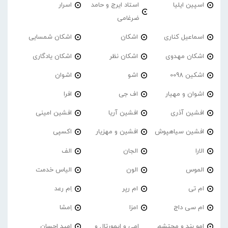
اسپین ایلیا
استاد ایرج و حامد
اسرار
ضرغامی
اسماعیل کناری
اشکان
اشکان شمسایی
اشکان مهدوی
اشکان نظر
اشکان یادگاری
اشکین 0098
اشو
اشوان
اشوان و مهیار
اف جی
افرا
افشین آذری
افشین آریا
افشین امینی
افشین سیاهپوش
افشین و مهزیار
اکسپی
الارا
الجان
الف
الموس
الون
الیاس خدمت
ام تی
ام رپر
اِم رعد
ام سی داج
امزا
اِمشا
امو بند و محتشم
امی و ایمورتال و
امید احسان