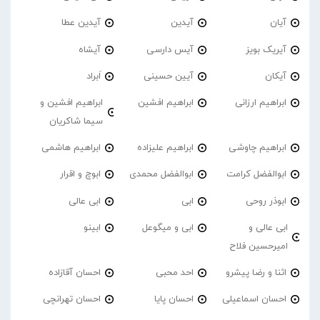
آیان
آیدین
آیدین عطا
آیریک بویز
آیس دارسی
آیشاه
آیکان
آیین حسینی
اَبراد
ابراهیم ارزانی
ابراهیم افشین
ابراهیم افشین و
سیما شاکریان
ابراهیم چاوشی
ابراهیم علیزاده
ابراهیم هاشمی
ابوالفضل کرامت
ابوالفضل محمدی
ابوچ و اقرار
ابوذر روحی
ابی
ابی عالی
ابی عالی و
ابی و میگوعل
ابینو
امیرحسین فلاح
اثنا و رضا پیشرو
احد محبی
احسان آقازاده
احسان اسماعیلی
احسان پایا
احسان تهرانچی