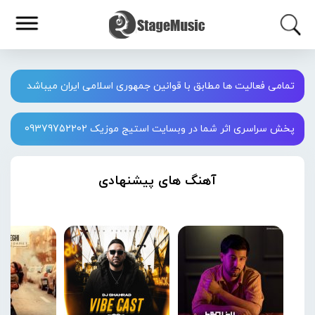
تمامی فعالیت ها مطابق با قوانین جمهوری اسلامی ایران میباشد
پخش سراسری اثر شما در وبسایت استیج موزیک 09379752202
آهنگ های پیشنهادی