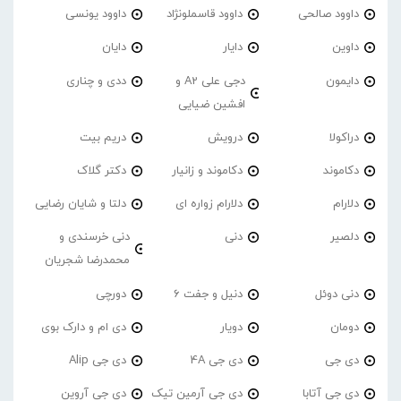
داوود صالحی
داوود قاسملونژاد
داوود یونسی
داوین
دایار
دایان
دایمون
دجی علی A2 و
ددی و چناری
افشین ضیایی
دراکولا
درویش
دریم بیت
دکاموند
دکاموند و زانیار
دکتر گلاک
دلارام
دلارام زواره ای
دلتا و شایان رضایی
دلصیر
دنی
دنی خرسندی و
محمدرضا شجریان
دنی دوئل
دنیل و جفت 6
دورچی
دومان
دویار
دی ام و دارک بوی
دی جی
دی جی 4A
دی جی Alip
دی جی آتابا
دی جی آرمین تیک
دی جی آروین