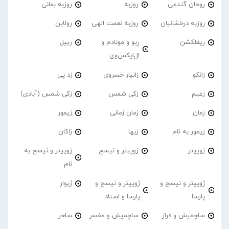
روحان گندمی
روزبه
روزبه بمانی
روزبه درخشانیان
روزبه نعمت الهی
رولاین
ریفلکشن
رِیو و مونادم و
رییل
ال‌ایکس‌وی
زانکو
زانیار خسروی
زِد پی
زعیم
زکی شمس
زکی شمس (آبادی)
زمان
زمان زمانی
زیمور
زیمور به نام
زیها
ژاکان
ژوپیتر
ژوپیتر و نیسح
ژوپیتر و نیسح به
نام
ژوپیتر و نیسح و
ژوپیتر و نیسح و
ژیوار
پارسا
پارسا و استاد
ساچمیش و فراز
ساچمیش و مفسر
ساحر