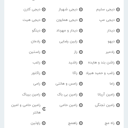
دیجی سلیم
دیجی شهباز
دیجی کارن
دیجی مپ
دیجی همایون
دیجی هیت
دیدار
دیدار و مهرداد
دینگو
دیهو
رابین رضایی
رادمان
رادمیر
راز
راستین
راشن بند و هایده
راشید
راغب
راغب و حمید هیراد
راکا
راکتور
راما
رامس و هانتی
رامی
رامین آریانا
رامین بی باک
رامین بیباک
رامین تجنگی
رامین حامی
رامین حامی و امین
هانتر
راه مج
راهمج
راوتین