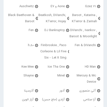
21 Gzez
Aone و E7
Auschwitz
Black Baethoven &
Beatkosh, DiVanchi,
Baroot , Katarina ,
Baroot
KTerror, Hojey
KTerror & Zarinah
Fen
DJ Bankruptcy
DiVanchi , Ivankov ,
Baroot & Moonlight
h.80
Fiinbroskiie , Paco
Fen & DiVanchi
Corleone & Lil Five
Six – Let It Sing
Kee Mee
Ice Tha One
HD Man
Shayne
Minel
Mercury & Mc
Device
آتی منصوری
آدور
آذرسینا
آرا صلاحی
آرادی (حاج حسن)
آراز الوین