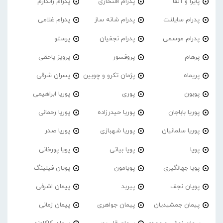
پایرا و آلفا
پدرام افتخاری
پدرام ژاندارم
پدرام‌ سایلنت
پدرام شانه ساز
پدرام غلامی
پدرام موسمی
پدرام نجفیان
پرستو
پرهام
پروفسور
پرویز یاحقی
پریماه
پژمان تکرو و چوبین
پسران شرقی
پوبون
پوری
پوریا ابراهیمی
پوریا باباجان
پوریا حیدرزاده
پوریا رحمانی
پوریا سلمانیان
پوریا شهبازی
پوریا صدر
پویا
پویا بیاتی
پویا پورخانی
پویا جهانگیری
پویامون
پویان فیلینگ
پویان نجف
پیربد
پیمان اشرفی
پیمان جمشیدیان
پیمان جواهری
پیمان زمانی