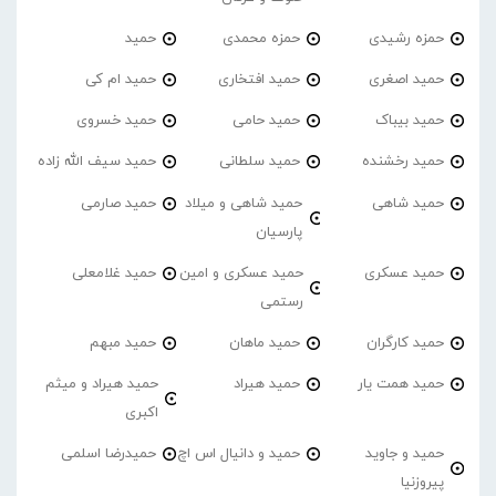
حمزه رشیدی
حمزه محمدی
حمید
حمید اصغری
حمید افتخاری
حمید ام کی
حمید بیباک
حمید حامی
حمید خسروی
حمید رخشنده
حمید سلطانی
حمید سیف الله زاده
حمید شاهی
حمید شاهی و میلاد
حمید صارمی
پارسیان
حمید عسکری
حمید عسکری و امین
حمید غلامعلی
رستمی
حمید کارگران
حمید ماهان
حمید مبهم
حمید همت یار
حمید هیراد
حمید هیراد و میثم
اکبری
حمید و جاوید
حمید و دانیال اس اچ
حمیدرضا اسلمی
پیروزنیا