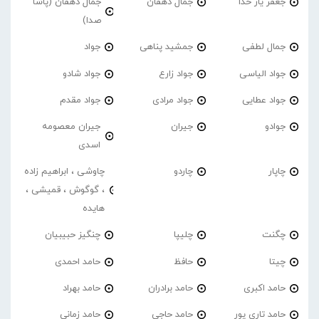
جعفر یار خدا
جمال دهقان
جمال دهقان (پاشا
صدا)
جمال لطفی
جمشید پناهی
جواد
جواد الیاسی
جواد زارع
جواد شادو
جواد عطایی
جواد مرادی
جواد مقدم
جوادو
جیران
جیران معصومه
اسدی
چاپار
چاردو
چاوشی ، ابراهیم زاده
، گوگوش ، قمیشی ،
هایده
چگنت
چلیپا
چنگیز حبیبیان
چیتا
حافظ
حامد احمدی
حامد اکبری
حامد برادران
حامد بهراد
حامد تاری پور
حامد حاجی
حامد زمانی