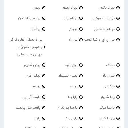
بهزاد پکس
بهزاد لیتو
بهمن
بهمن محمودی
بهنام بانی
بهنام بداخشان
بهنام سلطانی
بهیان
بوگاتی
بی ال اچ و کیا کرمی
بی راه
بی واسطه (علی تارکُن
و هومن خفن) و
مهدی میرصفایی
بیباک
بیژن لرد
بیژن نظری
بیژن یار
بیس بیسواد
بیگ رفی
بیگباب
بینام
بیوسا
پاپا شیراز
پارانویا
پارسا آی بی
پارسا بیگی
پارسا پورشان
پارسا حق پرست
پارسا کیان
پازل بند
پایرا