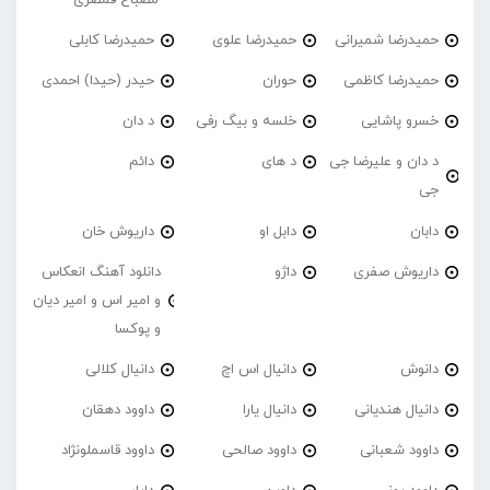
حمیدرضا شمیرانی
حمیدرضا علوی
حمیدرضا کابلی
حمیدرضا کاظمی
حوران
حیدر (حیدا) احمدی
خسرو پاشایی
خلسه و بیگ رفی
د دان
د دان و علیرضا جی
د های
دائم
جی
دابان
دابل او
داریوش خان
داریوش صفری
داژو
دانلود آهنگ انعکاس
و امیر اس و امیر دیان
و پوکسا
دانوش
دانیال اس اچ
دانیال کلالی
دانیال هندیانی
دانیال یارا
داوود دهقان
داوود شعبانی
داوود صالحی
داوود قاسملونژاد