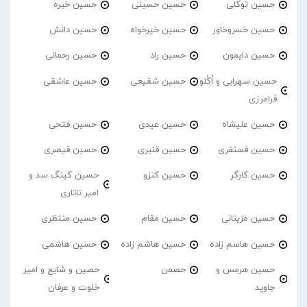
حسین توکلی
حسین حسینی
حسین خبره
حسین خسروخاور
حسین خیرخواه
حسین دانش
حسین دایمون
حسین راد
حسین رحمانی
حسین سهرابی و اُکُلو
حسین شفیعی
حسین عاشقی
فرامرزی
حسین علیشاه
حسین عیدی
حسین فتحی
حسین فسنقری
حسین قنبری
حسین قیصری
حسین کارگر
حسین کنزو
حسین کینگ سد و
امیر تاتاری
حسین مزینانی
حسین مقام
حسین منتظری
حسین هاسم زاده
حسین هاشم زاده
حسین هاشمی
حسین هرمس و
حصمن
حصین و شایع و امیر
جاوید
خلوت و عرفان