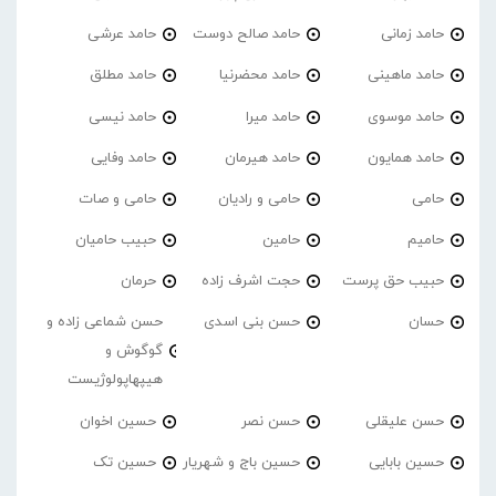
حامد زمانی
حامد صالح دوست
حامد عرشی
حامد ماهینی
حامد محضرنیا
حامد مطلق
حامد موسوی
حامد میرا
حامد نیسی
حامد همایون
حامد هیرمان
حامد وفایی
حامی
حامی و رادیان
حامی و صات
حامیم
حامین
حبیب حامیان
حبیب حق پرست
حجت اشرف زاده
حرمان
حسان
حسن بنی اسدی
حسن شماعی زاده و
گوگوش و
هیپهاپولوژیست
حسن علیقلی
حسن نصر
حسین اخوان
حسین بابایی
حسین باج و شهریار
حسین تک