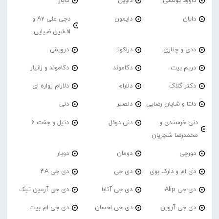
داوود یونسی
داوین
دایار
دایان
دایمون
دجی علی A2 و
افشین ضیایی
ددی و چناری
دراکولا
درویش
دریم بیت
دکاموند
دکاموند و زانیار
دکتر گلاک
دلارام
دلارام زواره ای
دلتا و شایان رضایی
دلصیر
دنی
دنی خرسندی و
دنی دوئل
دنیل و جفت 6
محمدرضا شجریان
دورچی
دومان
دویار
دی ام و دارک بوی
دی جی
دی جی 4A
دی جی Alip
دی جی آتابا
دی جی آرمین تیک
دی جی آروین
دی جی احسان
دی جی ام بیت