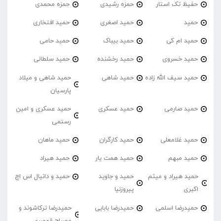
حفیظ تک استار
حمزه رشیدی
حمزه محمدی
حمید
حمید اصغری
حمید افتخاری
حمید ام کی
حمید بیباک
حمید حامی
حمید خسروی
حمید رخشنده
حمید سلطانی
حمید سیف الله زاده
حمید شاهی
حمید شاهی و میلاد
پارسیان
حمید صارمی
حمید عسکری
حمید عسکری و امین
رستمی
حمید غلامعلی
حمید کارگران
حمید ماهان
حمید مبهم
حمید همت یار
حمید هیراد
حمید هیراد و میثم
حمید و جاوید
حمید و دانیال اس اچ
اکبری
پیروزنیا
حمیدرضا اسلمی
حمیدرضا بابایی
حمیدرضا ترکاشوند و
مصباح قمصری