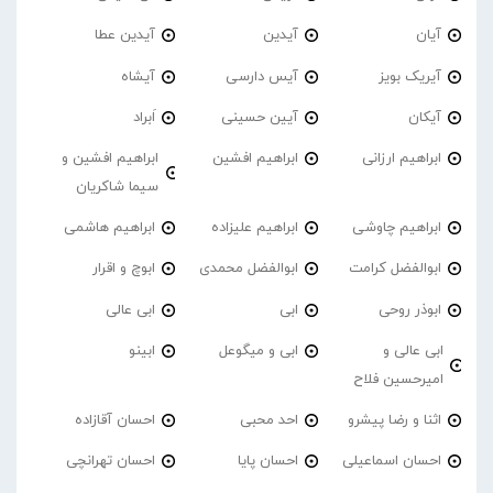
آیان
آیدین
آیدین عطا
آیریک بویز
آیس دارسی
آیشاه
آیکان
آیین حسینی
اَبراد
ابراهیم ارزانی
ابراهیم افشین
ابراهیم افشین و
سیما شاکریان
ابراهیم چاوشی
ابراهیم علیزاده
ابراهیم هاشمی
ابوالفضل کرامت
ابوالفضل محمدی
ابوچ و اقرار
ابوذر روحی
ابی
ابی عالی
ابی عالی و
ابی و میگوعل
ابینو
امیرحسین فلاح
اثنا و رضا پیشرو
احد محبی
احسان آقازاده
احسان اسماعیلی
احسان پایا
احسان تهرانچی