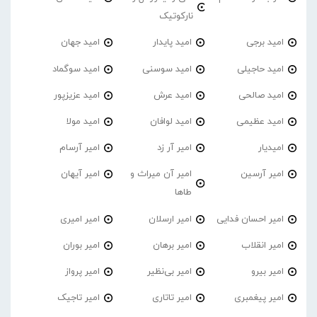
نارکوتیک
امید برجی
امید پایدار
امید جهان
امید حاجیلی
امید سوسنی
امید سوگماد
امید صالحی
امید عرش
امید عزیزپور
امید عظیمی
امید لوافان
امید مولا
امیدیار
امیر آر زد
امیر آرسام
امیر آرسین
امیر آن میراث و
امیر آیهان
طاها
امیر احسان فدایی
امیر ارسلان
امیر امیری
امیر انقلاب
امیر برهان
امیر‌ بوران
امیر بیرو
امیر بی‌نظیر
امیر پرواز
امیر پیغمبری
امیر تاتاری
امیر تاجیک