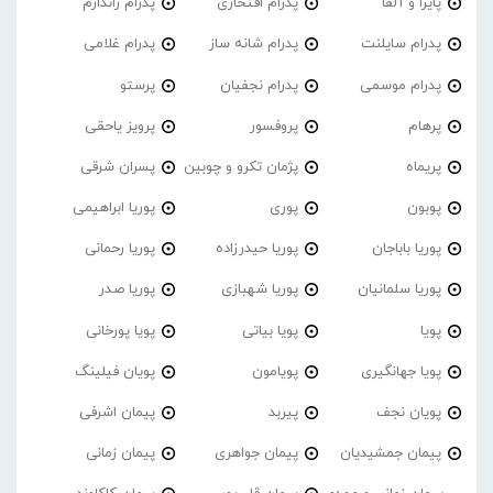
پایرا و آلفا
پدرام افتخاری
پدرام ژاندارم
پدرام‌ سایلنت
پدرام شانه ساز
پدرام غلامی
پدرام موسمی
پدرام نجفیان
پرستو
پرهام
پروفسور
پرویز یاحقی
پریماه
پژمان تکرو و چوبین
پسران شرقی
پوبون
پوری
پوریا ابراهیمی
پوریا باباجان
پوریا حیدرزاده
پوریا رحمانی
پوریا سلمانیان
پوریا شهبازی
پوریا صدر
پویا
پویا بیاتی
پویا پورخانی
پویا جهانگیری
پویامون
پویان فیلینگ
پویان نجف
پیربد
پیمان اشرفی
پیمان جمشیدیان
پیمان جواهری
پیمان زمانی