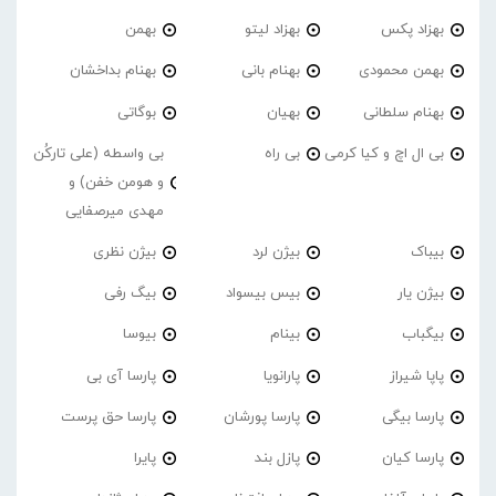
بهزاد پکس
بهزاد لیتو
بهمن
بهمن محمودی
بهنام بانی
بهنام بداخشان
بهنام سلطانی
بهیان
بوگاتی
بی ال اچ و کیا کرمی
بی راه
بی واسطه (علی تارکُن
و هومن خفن) و
مهدی میرصفایی
بیباک
بیژن لرد
بیژن نظری
بیژن یار
بیس بیسواد
بیگ رفی
بیگباب
بینام
بیوسا
پاپا شیراز
پارانویا
پارسا آی بی
پارسا بیگی
پارسا پورشان
پارسا حق پرست
پارسا کیان
پازل بند
پایرا