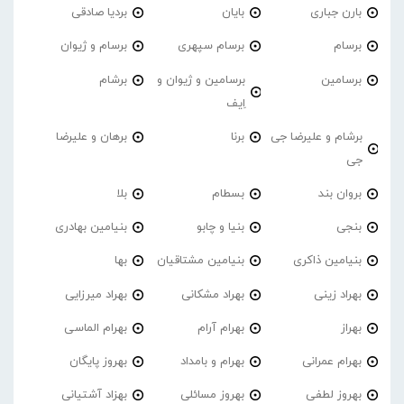
بارن جباری
بایان
بردیا صادقی
برسام
برسام سپهری
برسام و ژیوان
برسامین
برسامین و ژیوان و
برشام
اِیف
برشام و علیرضا جی
برنا
برهان و علیرضا
جی
بروان بند
بسطام
بلا
بنجی
بنیا و چابو
بنیامین بهادری
بنیامین ذاکری
بنیامین مشتاقیان
بها
بهراد زینی
بهراد مشکانی
بهراد میرزایی
بهراز
بهرام آرام
بهرام الماسی
بهرام عمرانی
بهرام و بامداد
بهروز پایگان
بهروز لطفی
بهروز مسائلی
بهزاد آشتیانی