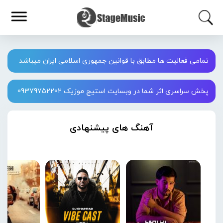
تمامی فعالیت ها مطابق با قوانین جمهوری اسلامی ایران میباشد
پخش سراسری اثر شما در وبسایت استیج موزیک 09379752202
آهنگ های پیشنهادی