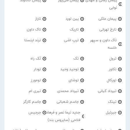
پیمان زمانی و مهدی
پیمان قلی‌پور
پیمان کاکاوند
نوابی
پیمان ملکی
پین لورد
تاراز
تارخ تهرانی
تاریک
تاک داون
تاک داون و سپهر
ترپ اشی
ترند اینستا
خلسه
ترول
تک
تَک راه
تکاور
توحید وحید
تودار
تورکال
توشای
تومورز
تیرداد کیانی
تیرداد محمدی
تیری ام
تینک
جاسم شعبانی
جاسم کارگر
جبرئیل
جدید نیما نصر و فرهاد
جرجیس
فلاحی (سایروس بند)