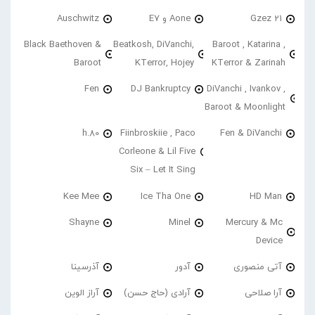
21 Gzez
Aone و E7
Auschwitz
Black Baethoven &
Beatkosh, DiVanchi,
Baroot , Katarina ,
Baroot
KTerror, Hojey
KTerror & Zarinah
Fen
DJ Bankruptcy
DiVanchi , Ivankov ,
Baroot & Moonlight
h.80
Fiinbroskiie , Paco
Fen & DiVanchi
Corleone & Lil Five
Six – Let It Sing
Kee Mee
Ice Tha One
HD Man
Shayne
Minel
Mercury & Mc
Device
آتی منصوری
آدور
آذرسینا
آرا صلاحی
آرادی (حاج حسن)
آراز الوین