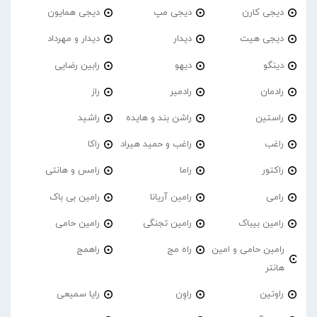
دیجی کارن
دیجی مپ
دیجی همایون
دیجی هیت
دیدار
دیدار و مهرداد
دینگو
دیهو
رابین رضایی
رادمان
رادمیر
راز
راستین
راشن بند و هایده
راشید
راغب
راغب و حمید هیراد
راکا
راکتور
راما
رامس و هانتی
رامی
رامین آریانا
رامین بی باک
رامین بیباک
رامین تجنگی
رامین حامی
رامین حامی و امین
راه مج
راهمج
هانتر
راوتین
راوِن
رایا سمیعی