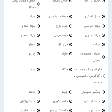
جعفر یار خدا
جمال دهقان
جمال دهقان (پاشا
صدا)
جمال لطفی
جمشید پناهی
جواد
جواد الیاسی
جواد زارع
جواد شادو
جواد عطایی
جواد مرادی
جواد مقدم
جوادو
جی دال
جیران
جیران معصومه
چاپار
چاردو
اسدی
چاوشی ، ابراهیم زاده
چگنت
چلیپا
، گوگوش ، قمیشی ،
هایده
چنگیز حبیبیان
چیتا
حافظ
حامد احمدی
حامد اکبری
حامد برادران
حامد بهراد
حامد تاری پور
حامد حاجی