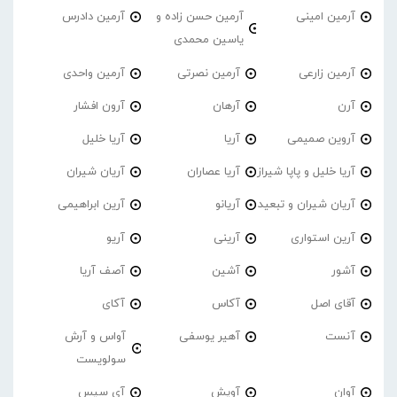
آرمین امینی
آرمین حسن زاده و
آرمین دادرس
یاسین محمدی
آرمین زارعی
آرمین نصرتی
آرمین واحدی
آرن
آرهان
آرون افشار
آروین صمیمی
آریا
آریا خلیل
آریا خلیل و پاپا شیراز
آریا عصاران
آریان شیران
آریان شیران و تبعید
آریانو
آرین ابراهیمی
آرین استواری
آرینی
آریو
آشور
آشین
آصف آریا
آقای اصل
آکاس
آکای
آنست
آهیر یوسفی
آواس و آرش
سولویست
آوان
آویش
آی سیس