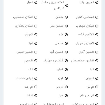
اسپین ایلیا
استاد ایرج و حامد
اسرار
ضرغامی
اسماعیل کناری
اشکان
اشکان شمسایی
اشکان مهدوی
اشکان نظر
اشکان یادگاری
اشکین 0098
اشو
اشوان
اشوان و مهیار
اف جی
افرا
افشین آذری
افشین آریا
افشین امینی
افشین سیاهپوش
افشین و مهزیار
اکسپی
الارا
الجان
الف
الموس
الون
الیاس خدمت
ام تی
ام رپر
اِم رعد
ام سی داج
امزا
اِمشا
امو بند و محتشم
امی و ایمورتال و
امید احسان