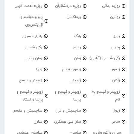
روزبه بمانی
روزبه درخشانیان
روزبه نعمت الهی
رولاین
ریفلکشن
رِیو و مونادم و
ال‌ایکس‌وی
رییل
زانکو
زانیار خسروی
زِد پی
زعیم
زکی شمس
زکی شمس (آبادی)
زمان
زمان زمانی
زیمور
زیمور به نام
زیها
ژاکان
ژوپیتر
ژوپیتر و نیسح
ژوپیتر و نیسح به
ژوپیتر و نیسح و
ژوپیتر و نیسح و
نام
پارسا
پارسا و استاد
ژیوار
ساچمیش و فراز
ساچمیش و مفسر
ساحر
سارا علی عسگری
سارن
سارن و کوروش و
ساسان
ساسان اعتمادی