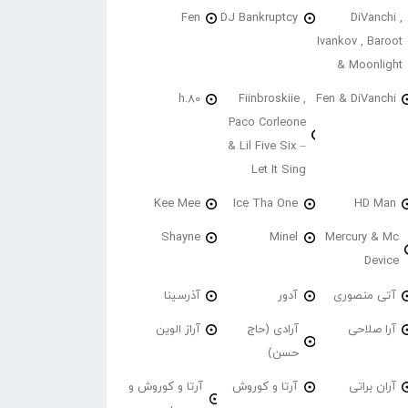
Fen
DJ Bankruptcy
DiVanchi ,
Ivankov , Baroot
& Moonlight
h.80
Fiinbroskiie ,
Fen & DiVanchi
Paco Corleone
& Lil Five Six –
Let It Sing
Kee Mee
Ice Tha One
HD Man
Shayne
Minel
Mercury & Mc
Device
آتی منصوری
آدور
آذرسینا
آرا صلاحی
آرادی (حاج
آراز الوین
حسن)
آران براتی
آرتا و کوروش
آرتا و کوروش و