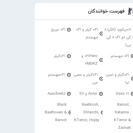
فهرست خوانندگان
۰۱۱ریکورد (الکیا x
۰۲۱ کیلر و ۰۲۱
۰۲۱ مریخ
کی ام ۰۲۱ x کی
مهستم
بی)
۰۲۱ مهستم
021Hero و
021کیلر
2MDRZ
۰۲۱کیلر و امین
۰۲۱کیلر و مصی
۰۲۱مهستم
نیا
جی
21 Gzez
Aone و E7
Auschwitz
Black
Beatkosh,
Baroot ,
Baethoven &
DiVanchi,
Katarina ,
Baroot
KTerror, Hojey
KTerror &
Zarinah