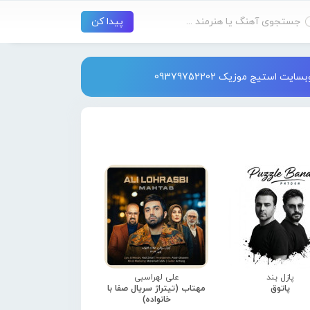
استیج موزیک 09379752202
پازل بند
علی لهراسبی
پاتوق
مهتاب (تیتراژ سریال صفا با
خانواده)