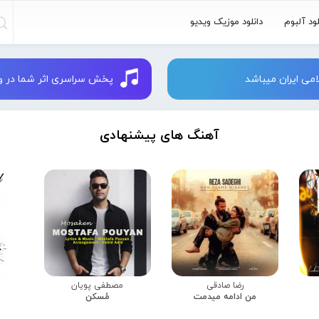
لود آلبوم
دانلود موزیک ویدیو
می ایران میباشد
پخش سراسری اثر شما در وبسایت 
آهنگ های پیشنهادی
رضا صادقی
مصطفی پویان
من ادامه میدمت
مُسکن