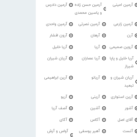
آرمین امینی
آرمین حسن زاده
آرمین دادرس
و یاسین محمدی
آرمین زارعی
آرمین نصرتی
آرمین واحدی
آرن
آرهان
آرون افشار
آروین صمیمی
آریا
آریا خلیل
آریا خلیل و پاپا
آریا عصاران
آریان شیران
شیراز
آریان شیران و
آریانو
آرین ابراهیمی
تبعید
آرین استواری
آرینی
آریو
آشور
آشین
آصف آریا
آقای اصل
آکاس
آکای
آنست
آهیر یوسفی
آواس و آرش