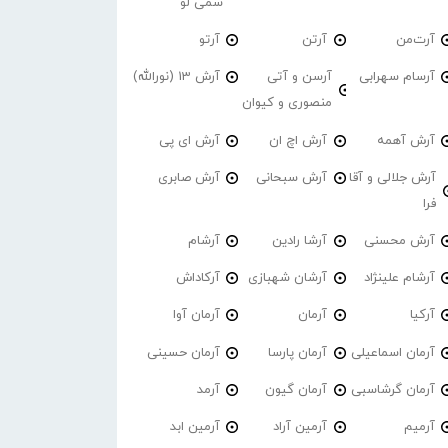
سمی لو
آرت‌من
آرتن
آرتو
آرسام سهرابی
آرسن و آتی
آرش 13 (نورالله)
منصوری و کیوان
آرش آهمه
آرش اچ ان
آرش ای پی
آرش جلالی و آقا
آرش سبحانی
آرش صابری
فرا
آرش محسنی
آرشا رادین
آرشام
آرشام علینژاد
آرشان شهبازی
آرکاداش
آرکیا
آرمان
آرمان آوا
آرمان اسماعیلی
آرمان پارسا
آرمان حسینی
آرمان گرشاسبی
آرمان گیون
آرمد
آرمیم
آرمین آراد
آرمین ابد