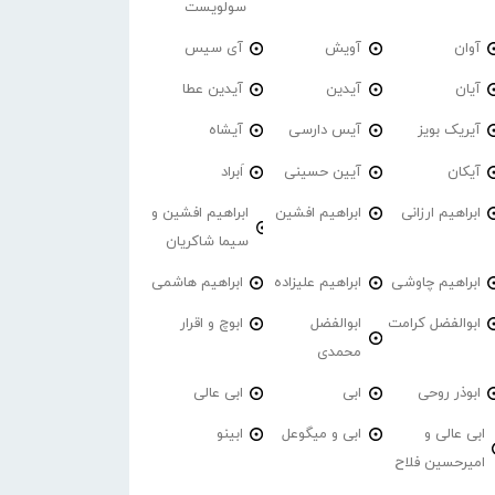
سولویست
آوان
آویش
آی سیس
آیان
آیدین
آیدین عطا
آیریک بویز
آیس دارسی
آیشاه
آیکان
آیین حسینی
اَبراد
ابراهیم ارزانی
ابراهیم افشین
ابراهیم افشین و
سیما شاکریان
ابراهیم چاوشی
ابراهیم علیزاده
ابراهیم هاشمی
ابوالفضل کرامت
ابوالفضل
ابوچ و اقرار
محمدی
ابوذر روحی
ابی
ابی عالی
ابی عالی و
ابی و میگوعل
ابینو
امیرحسین فلاح