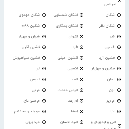
ضرغامی
اشکان
اشکان شمسایی
اشکان مهدوی
اشکان نظر
اشکان یادگاری
اشکین 0098
اشو
اشوان
اشوان و مهیار
اف جی
افرا
افشین آذری
افشین آریا
افشین امینی
افشین سیاهپوش
افشین و مهزیار
اکسپی
الارا
الجان
الف
الموس
الون
الیاس خدمت
ام تی
ام رپر
اِم رعد
ام سی داج
امزا
اِمشا
امو بند و محتشم
امی و ایمورتال و
امید احسان
امید برجی