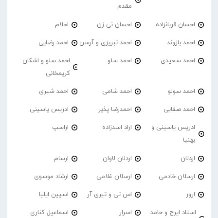
مقدم
احسان قربانزاده
احسان نی زن
احلام
احمد بازوند
احمد تبریزی و آرسن
احمد‌ رضایی
احمد سعیدی
احمد سلو
احمد سلو و اشکان
کریمخانی
احمد سولو
احمد شامی
احمد شیری
احمد صفایی
احمدرضا پذیر
ادریس یاسینی
ادریس یاسینی و
اراد اسدزاده
اراسپ
بهنیا
اردلان
اردلان لاوان
ارسام
ارسلان خادمی
ارسلان غلامی
ارشاد موسوی
ارور
اس تی و تیری آر
اسپین ایلیا
استاد ایرج و حامد
اسرار
اسماعیل کناری