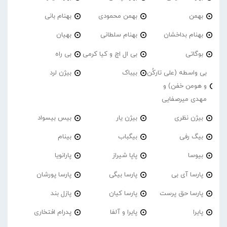
بهمن
بهمن محمودی
بهنام بانی
بهنام بداخشان
بهنام سلطانی
بهیان
بوگاتی
بی ال اچ و کیا کرمی
بی راه
بی واسطه (علی تارکُن
بیباک
بیژن لرد
و هومن خفن) و
مهدی میرصفایی
بیژن نظری
بیژن یار
بیس بیسواد
بیگ رفی
بیگباب
بینام
بیوسا
پاپا شیراز
پارانویا
پارسا آی بی
پارسا بیگی
پارسا پورشان
پارسا حق پرست
پارسا کیان
پازل بند
پایرا
پایرا و آلفا
پدرام افتخاری