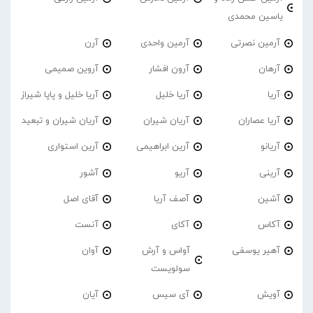
یاسین محمدی
آرمین نصرتی
آرمین واحدی
آرن
آرهان
آرون افشار
آروین صمیمی
آریا
آریا خلیل
آریا خلیل و پاپا شیراز
آریا عصاران
آریان شیران
آریان شیران و تبعید
آریانو
آرین ابراهیمی
آرین استواری
آرینی
آریو
آشور
آشین
آصف آریا
آقای اصل
آکاس
آکای
آنست
آهیر یوسفی
آواس و آرش
آوان
سولویست
آویش
آی سیس
آیان