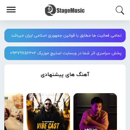
تمامی فعالیت ها مطابق با قوانین جمهوری اسلامی ایران میباشد
پخش سراسری اثر شما در وبسایت استیج موزیک 09379752202
آهنگ های پیشنهادی