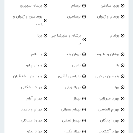
بردیا صادقی
برسام
برسام سپهری
برسام و ژیوان
برسامین
برسامین و ژیوان و
اِیف
برشام
برشام و علیرضا جی
برنا
جی
برهان و علیرضا
بروان بند
بسطام
بلا
بنجی
بنیا و چابو
بنیامین بهادری
بنیامین ذاکری
بنیامین مشتاقیان
بها
بهراد زینی
بهراد مشکانی
بهراد میرزایی
بهراز
بهرام آرام
بهرام الماسی
بهرام عمرانی
بهرام و بامداد
بهروز پایگان
بهروز لطفی
بهروز مسائلی
بهزاد آشتیانی
بهزاد پکس
بهزاد لیتو