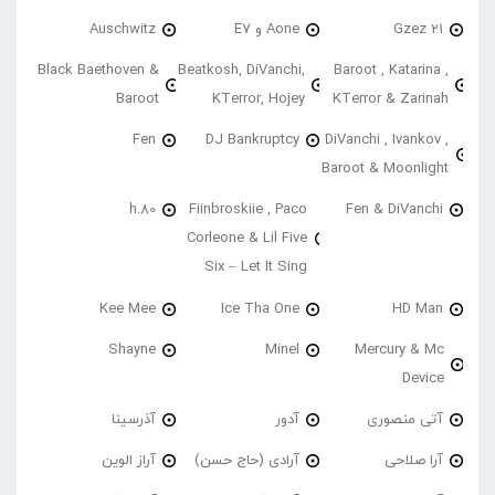
21 Gzez
Aone و E7
Auschwitz
Black Baethoven &
Beatkosh, DiVanchi,
Baroot , Katarina ,
Baroot
KTerror, Hojey
KTerror & Zarinah
Fen
DJ Bankruptcy
DiVanchi , Ivankov ,
Baroot & Moonlight
h.80
Fiinbroskiie , Paco
Fen & DiVanchi
Corleone & Lil Five
Six – Let It Sing
Kee Mee
Ice Tha One
HD Man
Shayne
Minel
Mercury & Mc
Device
آتی منصوری
آدور
آذرسینا
آرا صلاحی
آرادی (حاج حسن)
آراز الوین