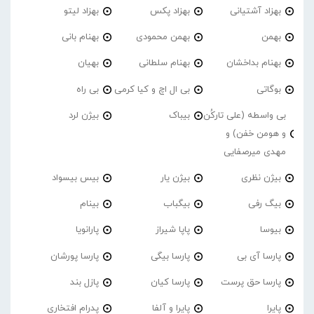
بهزاد آشتیانی
بهزاد پکس
بهزاد لیتو
بهمن
بهمن محمودی
بهنام بانی
بهنام بداخشان
بهنام سلطانی
بهیان
بوگاتی
بی ال اچ و کیا کرمی
بی راه
بی واسطه (علی تارکُن
بیباک
بیژن لرد
و هومن خفن) و
مهدی میرصفایی
بیژن نظری
بیژن یار
بیس بیسواد
بیگ رفی
بیگباب
بینام
بیوسا
پاپا شیراز
پارانویا
پارسا آی بی
پارسا بیگی
پارسا پورشان
پارسا حق پرست
پارسا کیان
پازل بند
پایرا
پایرا و آلفا
پدرام افتخاری