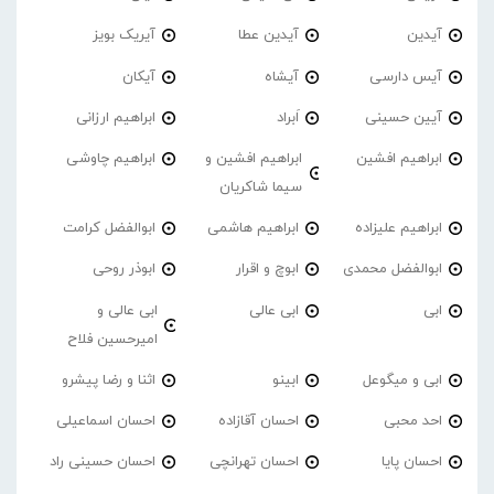
آیدین
آیدین عطا
آیریک بویز
آیس دارسی
آیشاه
آیکان
آیین حسینی
اَبراد
ابراهیم ارزانی
ابراهیم افشین
ابراهیم افشین و
ابراهیم چاوشی
سیما شاکریان
ابراهیم علیزاده
ابراهیم هاشمی
ابوالفضل کرامت
ابوالفضل محمدی
ابوچ و اقرار
ابوذر روحی
ابی
ابی عالی
ابی عالی و
امیرحسین فلاح
ابی و میگوعل
ابینو
اثنا و رضا پیشرو
احد محبی
احسان آقازاده
احسان اسماعیلی
احسان پایا
احسان تهرانچی
احسان حسینی راد