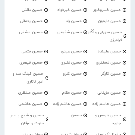
حسین خسروخاور
حسین خیرخواه
حسین دانش
حسین دایمون
حسین راد
حسین رحمانی
حسین سهرابی و اُکُلو
حسین شفیعی
حسین عاشقی
فرامرزی
حسین علیشاه
حسین عیدی
حسین فتحی
حسین فسنقری
حسین قنبری
حسین قیصری
حسین کارگر
حسین کنزو
حسین کینگ سد و
امیر تاتاری
حسین مزینانی
حسین مقام
حسین منتظری
حسین هاسم زاده
حسین هاشم زاده
حسین هاشمی
حسین هرمس و
حصمن
حصین و شایع و امیر
جاوید
خلوت و عرفان
حفیظ تک استار
حمزه رشیدی
حمزه محمدی