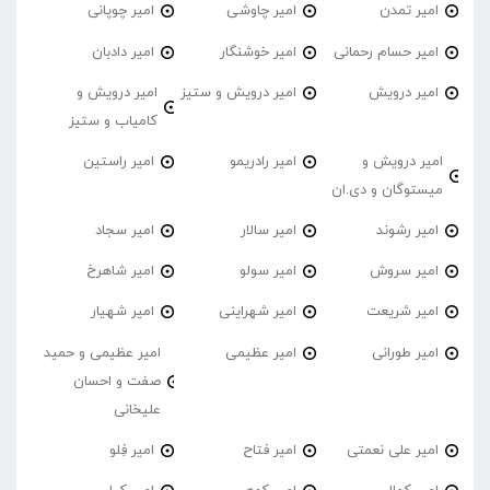
امیر تمدن
امیر چاوشی
امیر چوپانی
امیر حسام رحمانی
امیر خوشنگار
امیر دادبان
امیر درویش
امیر درویش و ستیز
امیر درویش و
کامیاب و ستیز
امیر درویش و
امیر رادریمو
امیر راستین
میستوگان و دی.ان
امیر رشوند
امیر سالار
امیر سجاد
امیر سروش
امیر سولو
امیر شاهرخ
امیر شریعت
امیر شهراینی
امیر شهیار
امیر طورانی
امیر عظیمی
امیر عظیمی و حمید
صفت و احسان
علیخانی
امیر علی نعمتی
امیر فتاح
امیر فِلو