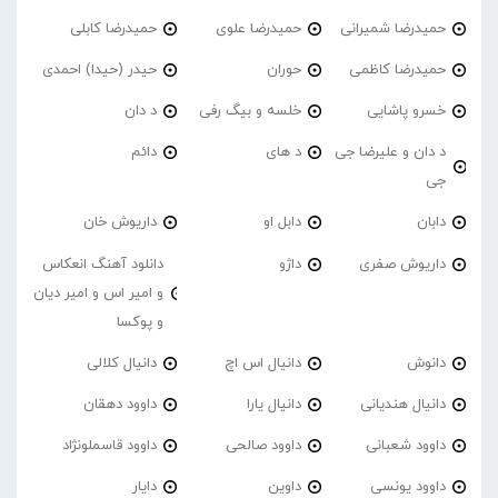
حمیدرضا شمیرانی
حمیدرضا علوی
حمیدرضا کابلی
حمیدرضا کاظمی
حوران
حیدر (حیدا) احمدی
خسرو پاشایی
خلسه و بیگ رفی
د دان
د دان و علیرضا جی
د های
دائم
جی
دابان
دابل او
داریوش خان
داریوش صفری
داژو
دانلود آهنگ انعکاس
و امیر اس و امیر دیان
و پوکسا
دانوش
دانیال اس اچ
دانیال کلالی
دانیال هندیانی
دانیال یارا
داوود دهقان
داوود شعبانی
داوود صالحی
داوود قاسملونژاد
داوود یونسی
داوین
دایار