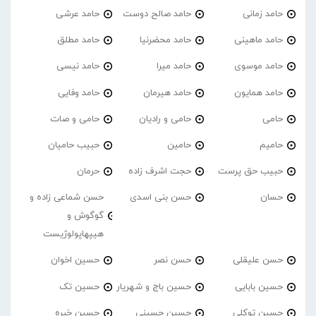
حامد زمانی
حامد صالح دوست
حامد عرشی
حامد ماهینی
حامد محضرنیا
حامد مطلق
حامد موسوی
حامد میرا
حامد نیسی
حامد همایون
حامد هیرمان
حامد وفایی
حامی
حامی و رادیان
حامی و صات
حامیم
حامین
حبیب حامیان
حبیب حق پرست
حجت اشرف زاده
حرمان
حسان
حسن بنی اسدی
حسن شماعی زاده و
گوگوش و
هیپهاپولوژیست
حسن علیقلی
حسن نصر
حسین اخوان
حسین بابایی
حسین باج و شهریار
حسین تک
حسین توکلی
حسین حسینی
حسین خبره