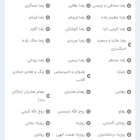
رضا صادقی و چرسی
رضا عاقلی
رضا عسگری
رضا عظیم زاده
رضا فرجام
رضا فرنام
رضا کرمی تارا
رضا کوشکی
رضا گلزار
رضا ماتیا و سعید
رضا مریدی
رضا ملک زاده
اسکندری
رضا منتظر
رضا نیسی
رضا یزدانی
رضایا
رضوان و امیرعباس
رنگ و هادی حدادی
گلاب
رهاس
رهام هادیان
رهام هادیان (ماکان
بند)
رهاو
روح الله تجسس
روح الله کرمی
روحان گندمی
روزبه
روزبه بمانی
روزبه درخشانیان
روزبه نعمت الهی
رولاین