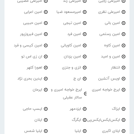
امیرعلی رجبی
امیرعلی زند
امیرعلی مصیبی
امیرعلی نظری
امیرمسعود ضیا
امین اعرابی
امین بانی
امین تیجی
امین حبیبی
امین رستمی
امین فرد
امین فیروزپور
امین کاوه
امین کاویانی
امین کیسی و فرد
امین و امید
امین یزدان
ان زی اس تو
انتظار
انزی و جنزی
اهورا کلهر
اویس آتشین
ای ج
ایدین بحری نژاد
ایرج خواجه امیری
ایرج خواجه امیری و
ایرمان
سالار عقیلی
ایزاک
ایزدمهر
ایسپ حاجی
ایکس‌ایکس‌ایکس‌پی
ایگرگ
ایلان
ایلای اکبری
ایلیا
ایلیا شمس