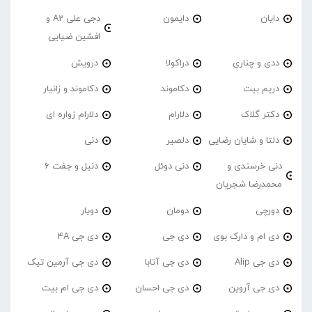
دایان
دایمون
دجی علی A2 و
افشین ضیایی
ددی و چناری
دراکولا
درویش
دریم بیت
دکاموند
دکاموند و زانیار
دکتر گلاک
دلارام
دلارام زواره ای
دلتا و شایان رضایی
دلصیر
دنی
دنی خرسندی و
دنی دوئل
دنیل و جفت 6
محمدرضا شجریان
دورچی
دومان
دویار
دی ام و دارک بوی
دی جی
دی جی 4A
دی جی Alip
دی جی آتابا
دی جی آرمین تیک
دی جی آروین
دی جی احسان
دی جی ام بیت