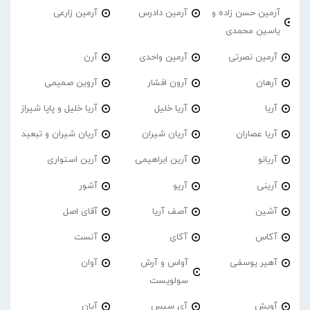
آرمین حسن زاده و
آرمین دادرس
آرمین زارعی
یاسین محمدی
آرمین نصرتی
آرمین واحدی
آرن
آرهان
آرون افشار
آروین صمیمی
آریا
آریا خلیل
آریا خلیل و پاپا شیراز
آریا عصاران
آریان شیران
آریان شیران و تبعید
آریانو
آرین ابراهیمی
آرین استواری
آرینی
آریو
آشور
آشین
آصف آریا
آقای اصل
آکاس
آکای
آنست
آهیر یوسفی
آواس و آرش
آوان
سولویست
آویش
آی سیس
آیان