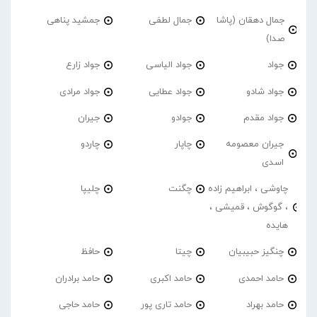
جمال دهقان (پاشا
جمال لطفی
جمشید پناهی
صدا)
جواد
جواد الیاسی
جواد زارع
جواد شادو
جواد عطایی
جواد مرادی
جواد مقدم
جوادو
جیران
جیران معصومه
چاپار
چاردو
اسدی
چاوشی ، ابراهیم زاده
چگنت
چلیپا
، گوگوش ، قمیشی ،
هایده
چنگیز حبیبیان
چیتا
حافظ
حامد احمدی
حامد اکبری
حامد برادران
حامد بهراد
حامد تاری پور
حامد حاجی