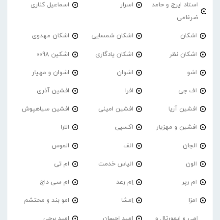
استاد ایرج و حامد
اسرار
اسماعیل کناری
ضرغامی
اشکان
اشکان شمسایی
اشکان مهدوی
اشکان نظر
اشکان یادگاری
اشکین 0098
اشو
اشوان
اشوان و مهیار
اف جی
افرا
افشین آذری
افشین آریا
افشین امینی
افشین سیاهپوش
افشین و مهزیار
اکسپی
الارا
الجان
الف
الموس
الون
الیاس خدمت
ام تی
ام رپر
اِم رعد
ام سی داج
امزا
اِمشا
امو بند و محتشم
امی و ایمورتال و
امید احسان
امید برجی