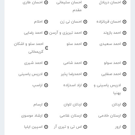
احسان دریادل
احسان سلیمانی
احسان طاری
مقدم
احسان قربانزاده
احسان نی زن
احلام
احمد بازوند
احمد تبریزی و آرسن
احمد‌ رضایی
احمد سعیدی
احمد سلو
احمد سلو و اشکان
کریمخانی
احمد سولو
احمد شامی
احمد شیری
احمد صفایی
احمدرضا پذیر
ادریس یاسینی
ادریس یاسینی و
اراد اسدزاده
اراسپ
بهنیا
اردلان
اردلان لاوان
ارسام
ارسلان خادمی
ارسلان غلامی
ارشاد موسوی
ارور
اس تی و تیری آر
اسپین ایلیا