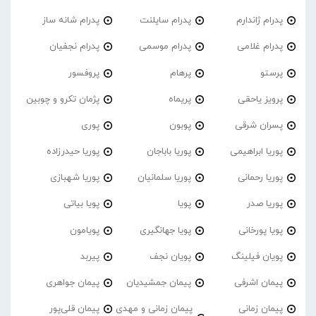
پدرام ژاندارم
پدرام‌ سایلنت
پدرام شانه ساز
پدرام غلامی
پدرام موسمی
پدرام نجفیان
پرستو
پرهام
پروفسور
پرویز یاحقی
پریماه
پژمان تکرو و چوبین
پسران شرقی
پوبون
پوری
پوریا ابراهیمی
پوریا باباجان
پوریا حیدرزاده
پوریا رحمانی
پوریا سلمانیان
پوریا شهبازی
پوریا صدر
پویا
پویا بیاتی
پویا پورخانی
پویا جهانگیری
پویامون
پویان فیلینگ
پویان نجف
پیربد
پیمان اشرفی
پیمان جمشیدیان
پیمان جواهری
پیمان زمانی
پیمان زمانی و مهدی
پیمان قلی‌پور