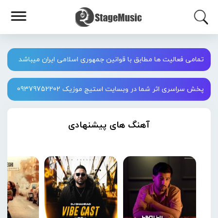
تمامی فعالیت ها مطابق با قوانین جمهوری اسلامی ایران میباشد
پخش سراسری اثر شما در وبسایت استیج موزیک 09379752202
آهنگ های پیشنهادی