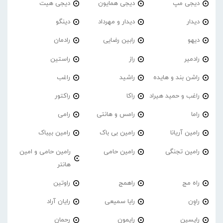
دیجی مپ
دیجی همایون
دیجی هیت
دیدار
دیدار و مهرداد
دینگو
دیهو
رابین رضایی
رادمان
رادمیر
راز
راستین
راشن بند و هایده
راشید
راغب
راغب و حمید هیراد
راکا
راکتور
راما
رامس و هانتی
رامی
رامین آریانا
رامین بی باک
رامین بیباک
رامین تجنگی
رامین حامی
رامین حامی و امین
هانتر
راه مج
راهمج
راوتین
راوِن
رایا سمیعی
رایان آراد
رایسین
رایمون
رحمان