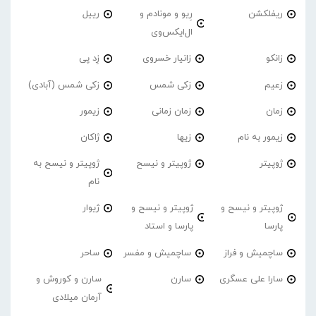
ریفلکشن
رِیو و مونادم و
رییل
ال‌ایکس‌وی
زانکو
زانیار خسروی
زِد پی
زعیم
زکی شمس
زکی شمس (آبادی)
زمان
زمان زمانی
زیمور
زیمور به نام
زیها
ژاکان
ژوپیتر
ژوپیتر و نیسح
ژوپیتر و نیسح به
نام
ژوپیتر و نیسح و
ژوپیتر و نیسح و
ژیوار
پارسا
پارسا و استاد
ساچمیش و فراز
ساچمیش و مفسر
ساحر
سارا علی عسگری
سارن
سارن و کوروش و
آرمان میلادی