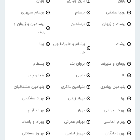
باران
بارن جباری
بایان
بردیا صادقی
برسام
برسام سپهری
برسام و ژیوان
برسامین
برسامین و ژیوان و
اِیف
برشام
برشام و علیرضا جی
برنا
جی
برهان و علیرضا
بروان بند
بسطام
بلا
بنجی
بنیا و چابو
بنیامین بهادری
بنیامین ذاکری
بنیامین مشتاقیان
بها
بهراد زینی
بهراد مشکانی
بهراد میرزایی
بهراز
بهرام آرام
بهرام الماسی
بهرام عمرانی
بهرام و بامداد
بهروز پایگان
بهروز لطفی
بهروز مسائلی