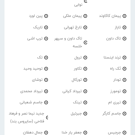
نوابی
پیمان کاکاوند
پیمان ملکی
پین لورد
تاراز
تارخ تهرانی
تاریک
تاک داون
تاک داون و سپهر
ترپ اشی
خلسه
ترند اینستا
ترول
تک
تَک راه
تکاور
توحید وحید
تودار
تورکال
توشای
تومورز
تیرداد کیانی
تیرداد محمدی
تیری ام
تینک
جاسم شعبانی
جاسم کارگر
جبرئیل
جدید نیما نصر و فرهاد
فلاحی (سایروس بند)
جرجیس
جعفر یار خدا
جمال دهقان