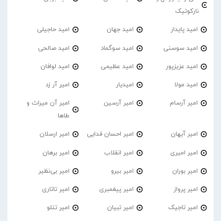
نارکوتیک
امید پایدار
امید جهان
امید حاجیلی
امید سوسنی
امید سوگماد
امید صالحی
امید عزیزپور
امید عظیمی
امید لوافان
امید مولا
امیدیار
امیر آر زد
امیر آرسام
امیر آرسین
امیر آن میراث و
طاها
امیر آیهان
امیر احسان فدایی
امیر ارسلان
امیر امیری
امیر انقلاب
امیر برهان
امیر‌ بوران
امیر بیرو
امیر بی‌نظیر
امیر پرواز
امیر پیغمبری
امیر تاتاری
امیر تاجیک
امیر تبیان
امیر تتلو