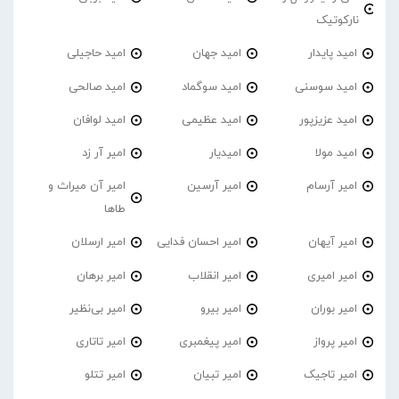
نارکوتیک
امید پایدار
امید جهان
امید حاجیلی
امید سوسنی
امید سوگماد
امید صالحی
امید عزیزپور
امید عظیمی
امید لوافان
امید مولا
امیدیار
امیر آر زد
امیر آرسام
امیر آرسین
امیر آن میراث و
طاها
امیر آیهان
امیر احسان فدایی
امیر ارسلان
امیر امیری
امیر انقلاب
امیر برهان
امیر‌ بوران
امیر بیرو
امیر بی‌نظیر
امیر پرواز
امیر پیغمبری
امیر تاتاری
امیر تاجیک
امیر تبیان
امیر تتلو