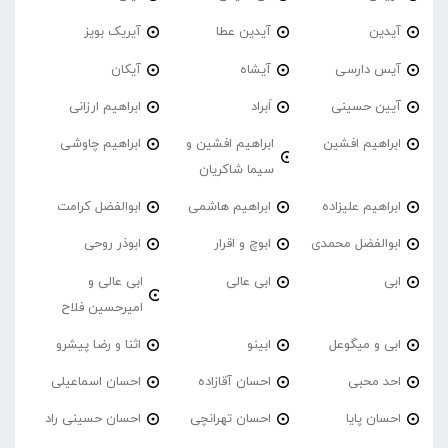
آیدین
آیدین عطا
آیریک بویز
آیس دارسی
آیشاه
آیکان
آیین حسینی
اَبراد
ابراهیم ارزانی
ابراهیم افشین
ابراهیم افشین و
ابراهیم چاوشی
سیما شاکریان
ابراهیم علیزاده
ابراهیم هاشمی
ابوالفضل کرامت
ابوالفضل محمدی
ابوچ و اقرار
ابوذر روحی
ابی
ابی عالی
ابی عالی و
امیرحسین فلاح
ابی و میگوعل
ابینو
اثنا و رضا پیشرو
احد محبی
احسان آقازاده
احسان اسماعیلی
احسان پایا
احسان تهرانچی
احسان حسینی راد