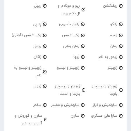
ریفلکشن
رِیو و مونادم و
رییل
ال‌ایکس‌وی
زانکو
زانیار خسروی
زِد پی
زعیم
زکی شمس
زکی شمس (آبادی)
زمان
زمان زمانی
زیمور
زیمور به نام
زیها
ژاکان
ژوپیتر
ژوپیتر و نیسح
ژوپیتر و نیسح به
نام
ژوپیتر و نیسح و
ژوپیتر و نیسح و
ژیوار
پارسا
پارسا و استاد
ساچمیش و فراز
ساچمیش و مفسر
ساحر
سارا علی عسگری
سارن
سارن و کوروش و
آرمان میلادی