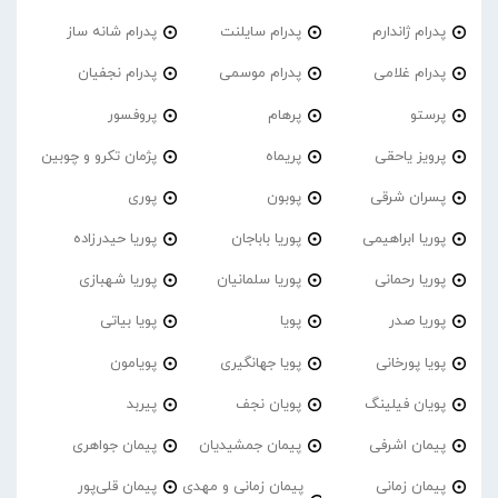
پدرام ژاندارم
پدرام‌ سایلنت
پدرام شانه ساز
پدرام غلامی
پدرام موسمی
پدرام نجفیان
پرستو
پرهام
پروفسور
پرویز یاحقی
پریماه
پژمان تکرو و چوبین
پسران شرقی
پوبون
پوری
پوریا ابراهیمی
پوریا باباجان
پوریا حیدرزاده
پوریا رحمانی
پوریا سلمانیان
پوریا شهبازی
پوریا صدر
پویا
پویا بیاتی
پویا پورخانی
پویا جهانگیری
پویامون
پویان فیلینگ
پویان نجف
پیربد
پیمان اشرفی
پیمان جمشیدیان
پیمان جواهری
پیمان زمانی
پیمان زمانی و مهدی
پیمان قلی‌پور