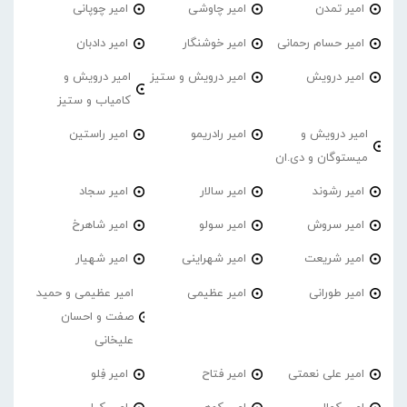
امیر تمدن
امیر چاوشی
امیر چوپانی
امیر حسام رحمانی
امیر خوشنگار
امیر دادبان
امیر درویش
امیر درویش و ستیز
امیر درویش و
کامیاب و ستیز
امیر درویش و
امیر رادریمو
امیر راستین
میستوگان و دی.ان
امیر رشوند
امیر سالار
امیر سجاد
امیر سروش
امیر سولو
امیر شاهرخ
امیر شریعت
امیر شهراینی
امیر شهیار
امیر طورانی
امیر عظیمی
امیر عظیمی و حمید
صفت و احسان
علیخانی
امیر علی نعمتی
امیر فتاح
امیر فِلو