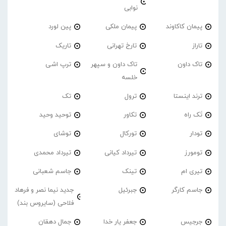
نوابی
پیمان کاکاوند
پیمان ملکی
پین لورد
تاراز
تارخ تهرانی
تاریک
تاک داون
تاک داون و سپهر
ترپ اشی
خلسه
ترند اینستا
ترول
تک
تَک راه
تکاور
توحید وحید
تودار
تورکال
توشای
تومورز
تیرداد کیانی
تیرداد محمدی
تیری ام
تینک
جاسم شعبانی
جاسم کارگر
جبرئیل
جدید نیما نصر و فرهاد
فلاحی (سایروس بند)
جرجیس
جعفر یار خدا
جمال دهقان