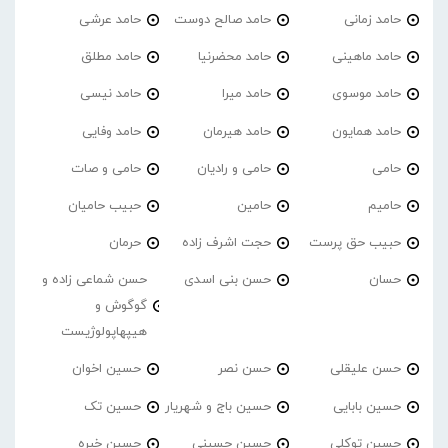
حامد زمانی
حامد صالح دوست
حامد عرشی
حامد ماهینی
حامد محضرنیا
حامد مطلق
حامد موسوی
حامد میرا
حامد نیسی
حامد همایون
حامد هیرمان
حامد وفایی
حامی
حامی و رادیان
حامی و صات
حامیم
حامین
حبیب حامیان
حبیب حق پرست
حجت اشرف زاده
حرمان
حسان
حسن بنی اسدی
حسن شماعی زاده و
گوگوش و
هیپهاپولوژیست
حسن علیقلی
حسن نصر
حسین اخوان
حسین بابایی
حسین باج و شهریار
حسین تک
حسین توکلی
حسین حسینی
حسین خبره