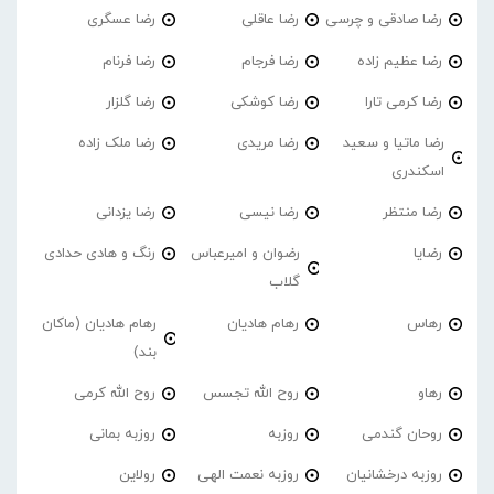
رضا صادقی و چرسی
رضا عاقلی
رضا عسگری
رضا عظیم زاده
رضا فرجام
رضا فرنام
رضا کرمی تارا
رضا کوشکی
رضا گلزار
رضا ماتیا و سعید
رضا مریدی
رضا ملک زاده
اسکندری
رضا منتظر
رضا نیسی
رضا یزدانی
رضایا
رضوان و امیرعباس
رنگ و هادی حدادی
گلاب
رهاس
رهام هادیان
رهام هادیان (ماکان
بند)
رهاو
روح الله تجسس
روح الله کرمی
روحان گندمی
روزبه
روزبه بمانی
روزبه درخشانیان
روزبه نعمت الهی
رولاین