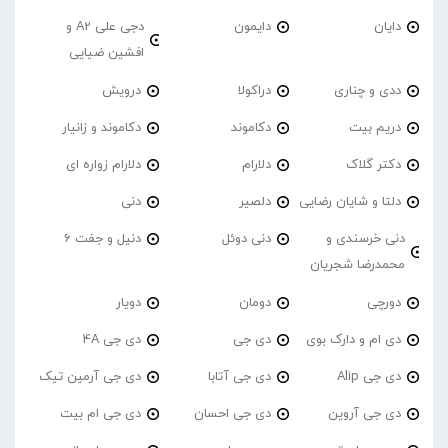
دایان
دایمون
دجی علی A2 و
افشین ضیایی
ددی و چناری
دراکولا
درویش
دریم بیت
دکاموند
دکاموند و زانیار
دکتر گلاک
دلارام
دلارام زواره ای
دلتا و شایان رضایی
دلصیر
دنی
دنی خرسندی و
دنی دوئل
دنیل و جفت 6
محمدرضا شجریان
دورچی
دومان
دویار
دی ام و دارک بوی
دی جی
دی جی 4A
دی جی Alip
دی جی آتابا
دی جی آرمین تیک
دی جی آروین
دی جی احسان
دی جی ام بیت