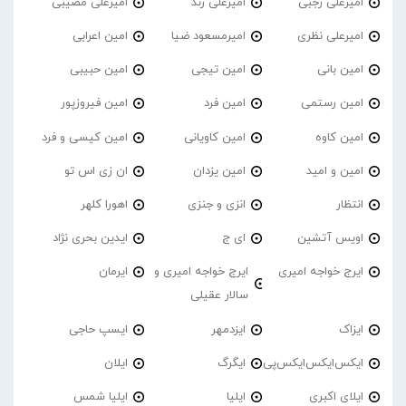
امیرعلی رجبی
امیرعلی زند
امیرعلی مصیبی
امیرعلی نظری
امیرمسعود ضیا
امین اعرابی
امین بانی
امین تیجی
امین حبیبی
امین رستمی
امین فرد
امین فیروزپور
امین کاوه
امین کاویانی
امین کیسی و فرد
امین و امید
امین یزدان
ان زی اس تو
انتظار
انزی و جنزی
اهورا کلهر
اویس آتشین
ای ج
ایدین بحری نژاد
ایرج خواجه امیری
ایرج خواجه امیری و
ایرمان
سالار عقیلی
ایزاک
ایزدمهر
ایسپ حاجی
ایکس‌ایکس‌ایکس‌پی
ایگرگ
ایلان
ایلای اکبری
ایلیا
ایلیا شمس