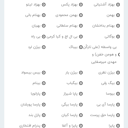
بهزاد آشتیانی
بهزاد پکس
بهزاد لیتو
بهمن
بهمن محمودی
بهنام بانی
بهنام بداخشان
بهنام سلطانی
بهیان
بوگاتی
بی ال اچ و کیا کرمی
بی راه
بی واسطه (علی تارکُن
بیباک
بیژن لرد
و هومن خفن) و
مهدی میرصفایی
بیژن نظری
بیژن یار
بیس بیسواد
بیگ رفی
بیگباب
بینام
بیوسا
پاپا شیراز
پارانویا
پارسا آی بی
پارسا بیگی
پارسا پورشان
پارسا حق پرست
پارسا کیان
پازل بند
پایرا
پایرا و آلفا
پدرام افتخاری