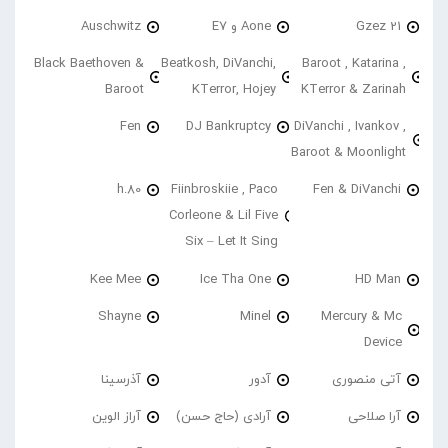
21 Gzez
Aone و E7
Auschwitz
Black Baethoven &
Beatkosh, DiVanchi,
Baroot , Katarina ,
Baroot
KTerror, Hojey
KTerror & Zarinah
Fen
DJ Bankruptcy
DiVanchi , Ivankov ,
Baroot & Moonlight
h.80
Fiinbroskiie , Paco
Fen & DiVanchi
Corleone & Lil Five
Six – Let It Sing
Kee Mee
Ice Tha One
HD Man
Shayne
Minel
Mercury & Mc
Device
آتی منصوری
آدور
آذرسینا
آرا صلاحی
آرادی (حاج حسن)
آراز الوین