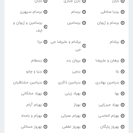
باران
بارن جباری
بایان
بردیا صادقی
برسام
برسام سپهری
برسام و ژیوان
برسامین
برسامین و ژیوان و
اِیف
برشام
برشام و علیرضا جی
برنا
جی
برهان و علیرضا
بروان بند
بسطام
بلا
بنجی
بنیا و چابو
بنیامین بهادری
بنیامین ذاکری
بنیامین مشتاقیان
بها
بهراد زینی
بهراد مشکانی
بهراد میرزایی
بهراز
بهرام آرام
بهرام الماسی
بهرام عمرانی
بهرام و بامداد
بهروز پایگان
بهروز لطفی
بهروز مسائلی