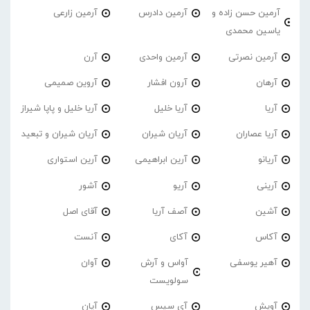
آرمین حسن زاده و
آرمین دادرس
آرمین زارعی
یاسین محمدی
آرمین نصرتی
آرمین واحدی
آرن
آرهان
آرون افشار
آروین صمیمی
آریا
آریا خلیل
آریا خلیل و پاپا شیراز
آریا عصاران
آریان شیران
آریان شیران و تبعید
آریانو
آرین ابراهیمی
آرین استواری
آرینی
آریو
آشور
آشین
آصف آریا
آقای اصل
آکاس
آکای
آنست
آهیر یوسفی
آواس و آرش
آوان
سولویست
آویش
آی سیس
آیان