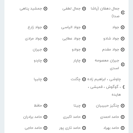
جمال دهقان (پاشا
جمال لطفی
جمشید پناهی
صدا)
جواد
جواد الیاسی
جواد زارع
جواد شادو
جواد عطایی
جواد مرادی
جواد مقدم
جوادو
جیران
جیران معصومه
چاپار
چاردو
اسدی
چاوشی ، ابراهیم زاده
چگنت
چلیپا
، گوگوش ، قمیشی ،
هایده
چنگیز حبیبیان
چیتا
حافظ
حامد احمدی
حامد اکبری
حامد برادران
حامد بهراد
حامد تاری پور
حامد حاجی