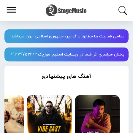
تمامی فعالیت ها مطابق با قوانین جمهوری اسلامی ایران میباشد
پخش سراسری اثر شما در وبسایت استیج موزیک 09379752202
آهنگ های پیشنهادی