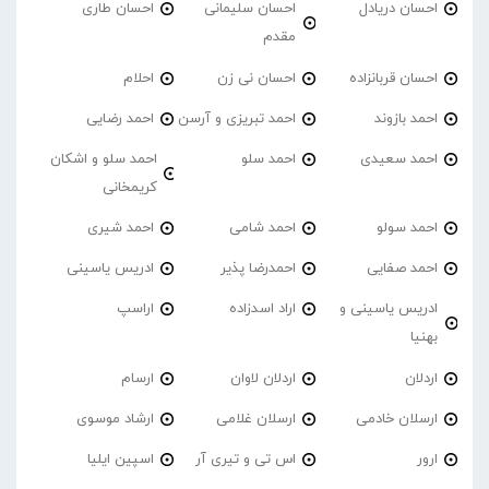
احسان دریادل
احسان سلیمانی
احسان طاری
مقدم
احسان قربانزاده
احسان نی زن
احلام
احمد بازوند
احمد تبریزی و آرسن
احمد‌ رضایی
احمد سعیدی
احمد سلو
احمد سلو و اشکان
کریمخانی
احمد سولو
احمد شامی
احمد شیری
احمد صفایی
احمدرضا پذیر
ادریس یاسینی
ادریس یاسینی و
اراد اسدزاده
اراسپ
بهنیا
اردلان
اردلان لاوان
ارسام
ارسلان خادمی
ارسلان غلامی
ارشاد موسوی
ارور
اس تی و تیری آر
اسپین ایلیا