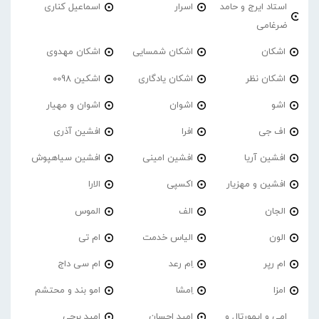
استاد ایرج و حامد
اسرار
اسماعیل کناری
ضرغامی
اشکان
اشکان شمسایی
اشکان مهدوی
اشکان نظر
اشکان یادگاری
اشکین 0098
اشو
اشوان
اشوان و مهیار
اف جی
افرا
افشین آذری
افشین آریا
افشین امینی
افشین سیاهپوش
افشین و مهزیار
اکسپی
الارا
الجان
الف
الموس
الون
الیاس خدمت
ام تی
ام رپر
اِم رعد
ام سی داج
امزا
اِمشا
امو بند و محتشم
امی و ایمورتال و
امید احسان
امید برجی