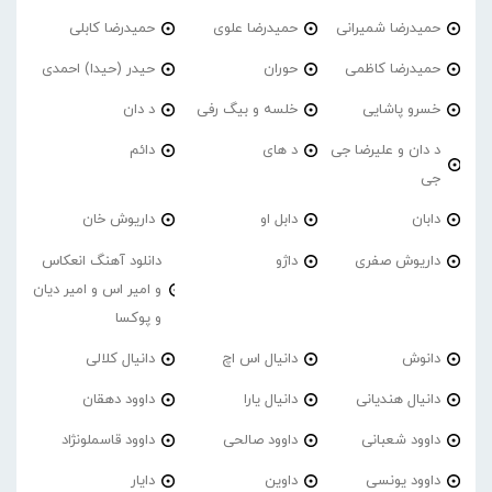
حمیدرضا شمیرانی
حمیدرضا علوی
حمیدرضا کابلی
حمیدرضا کاظمی
حوران
حیدر (حیدا) احمدی
خسرو پاشایی
خلسه و بیگ رفی
د دان
د دان و علیرضا جی
د های
دائم
جی
دابان
دابل او
داریوش خان
داریوش صفری
داژو
دانلود آهنگ انعکاس
و امیر اس و امیر دیان
و پوکسا
دانوش
دانیال اس اچ
دانیال کلالی
دانیال هندیانی
دانیال یارا
داوود دهقان
داوود شعبانی
داوود صالحی
داوود قاسملونژاد
داوود یونسی
داوین
دایار