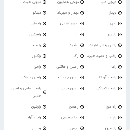
دیجی مپ
دیجی همایون
دیجی هیت
دیدار
دیدار و مهرداد
دینگو
دیهو
رابین رضایی
رادمان
رادمیر
راز
راستین
راشن بند و هایده
راشید
راغب
راغب و حمید هیراد
راکا
راکتور
راما
رامس و هانتی
رامی
رامین آریانا
رامین بی باک
رامین بیباک
رامین تجنگی
رامین حامی
رامین حامی و امین
هانتر
راه مج
راهمج
راوتین
راوِن
رایا سمیعی
رایان آراد
رایسین
رایمون
رحمان