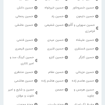
حسین خسروخاور
حسین خیرخواه
حسین دانش
حسین دایمون
حسین راد
حسین رحمانی
حسین سهرابی و اُکُلو
حسین شفیعی
حسین عاشقی
فرامرزی
حسین علیشاه
حسین عیدی
حسین فتحی
حسین فسنقری
حسین قنبری
حسین قیصری
حسین کارگر
حسین کنزو
حسین کینگ سد و
امیر تاتاری
حسین مزینانی
حسین مقام
حسین منتظری
حسین هاسم زاده
حسین هاشم زاده
حسین هاشمی
حسین هرمس و
حصمن
حصین و شایع و امیر
جاوید
خلوت و عرفان
حفیظ تک استار
حمزه رشیدی
حمزه محمدی