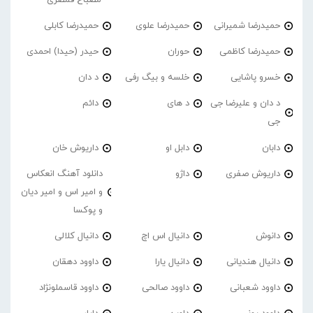
حمیدرضا شمیرانی
حمیدرضا علوی
حمیدرضا کابلی
حمیدرضا کاظمی
حوران
حیدر (حیدا) احمدی
خسرو پاشایی
خلسه و بیگ رفی
د دان
د دان و علیرضا جی
د های
دائم
جی
دابان
دابل او
داریوش خان
داریوش صفری
داژو
دانلود آهنگ انعکاس
و امیر اس و امیر دیان
و پوکسا
دانوش
دانیال اس اچ
دانیال کلالی
دانیال هندیانی
دانیال یارا
داوود دهقان
داوود شعبانی
داوود صالحی
داوود قاسملونژاد