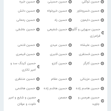
حسین توکلی
حسین حسینی
حسین خبره
حسین خسروخاور
حسین خیرخواه
حسین دانش
حسین دایمون
حسین راد
حسین رحمانی
حسین سهرابی و اُکُلو
حسین شفیعی
حسین عاشقی
فرامرزی
حسین علیشاه
حسین عیدی
حسین فتحی
حسین فسنقری
حسین قنبری
حسین قیصری
حسین کارگر
حسین کنزو
حسین کینگ سد و
امیر تاتاری
حسین مزینانی
حسین مقام
حسین منتظری
حسین هاسم زاده
حسین هاشم زاده
حسین هاشمی
حسین هرمس و
حصمن
حصین و شایع و امیر
جاوید
خلوت و عرفان