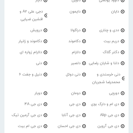
داوود یونسی
داوین
دایار
دایان
دایمون
دجی علی A2 و
افشین ضیایی
ددی و چناری
دراکولا
درویش
دریم بیت
دکاموند
دکاموند و زانیار
دکتر گلاک
دلارام
دلارام زواره ای
دلتا و شایان رضایی
دلصیر
دنی
دنی خرسندی و
دنی دوئل
دنیل و جفت 6
محمدرضا شجریان
دورچی
دومان
دویار
دی ام و دارک بوی
دی جی
دی جی 4A
دی جی Alip
دی جی آتابا
دی جی آرمین تیک
دی جی آروین
دی جی احسان
دی جی ام بیت