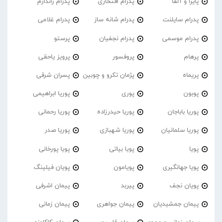
پایرا و آلفا
پدرام افتخاری
پدرام ژاندارم
پدرام‌ سایلنت
پدرام شانه ساز
پدرام غلامی
پدرام موسمی
پدرام نجفیان
پرستو
پرهام
پروفسور
پرویز یاحقی
پریماه
پژمان تکرو و چوبین
پسران شرقی
پوبون
پوری
پوریا ابراهیمی
پوریا باباجان
پوریا حیدرزاده
پوریا رحمانی
پوریا سلمانیان
پوریا شهبازی
پوریا صدر
پویا
پویا بیاتی
پویا پورخانی
پویا جهانگیری
پویامون
پویان فیلینگ
پویان نجف
پیربد
پیمان اشرفی
پیمان جمشیدیان
پیمان جواهری
پیمان زمانی