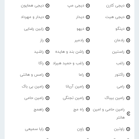
دیجی کارن
دیجی مپ
دیجی همایون
دیجی هیت
دیدار
دیدار و مهرداد
دینگو
دیهو
رابین رضایی
رادمان
رادمیر
راز
راستین
راشن بند و هایده
راشید
راغب
راغب و حمید هیراد
راکا
راکتور
راما
رامس و هانتی
رامی
رامین آریانا
رامین بی باک
رامین بیباک
رامین تجنگی
رامین حامی
رامین حامی و امین
راه مج
راهمج
هانتر
راوتین
راوِن
رایا سمیعی