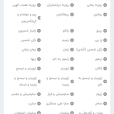
روزبه بمانی
روزبه درخشانیان
روزبه نعمت الهی
رولاین
ریفلکشن
رِیو و مونادم و
ال‌ایکس‌وی
رییل
زانکو
زانیار خسروی
زِد پی
زعیم
زکی شمس
زکی شمس (آبادی)
زمان
زمان زمانی
زیمور
زیمور به نام
زیها
ژاکان
ژوپیتر
ژوپیتر و نیسح
ژوپیتر و نیسح به
ژوپیتر و نیسح و
ژوپیتر و نیسح و
نام
پارسا
پارسا و استاد
ژیوار
ساچمیش و فراز
ساچمیش و مفسر
ساحر
سارا علی عسگری
سارن
سارن و کوروش و
ساسان
ساسان اعتمادی