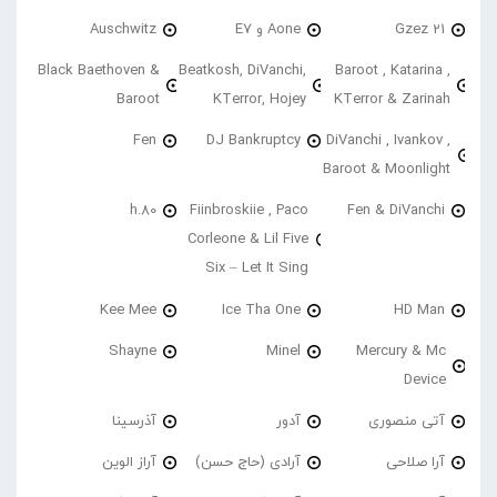
21 Gzez
Aone و E7
Auschwitz
Black Baethoven &
Beatkosh, DiVanchi,
Baroot , Katarina ,
Baroot
KTerror, Hojey
KTerror & Zarinah
Fen
DJ Bankruptcy
DiVanchi , Ivankov ,
Baroot & Moonlight
h.80
Fiinbroskiie , Paco
Fen & DiVanchi
Corleone & Lil Five
Six – Let It Sing
Kee Mee
Ice Tha One
HD Man
Shayne
Minel
Mercury & Mc
Device
آتی منصوری
آدور
آذرسینا
آرا صلاحی
آرادی (حاج حسن)
آراز الوین