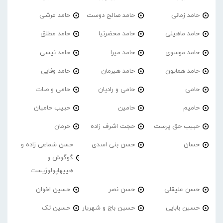
حامد زمانی
حامد صالح دوست
حامد عرشی
حامد ماهینی
حامد محضرنیا
حامد مطلق
حامد موسوی
حامد میرا
حامد نیسی
حامد همایون
حامد هیرمان
حامد وفایی
حامی
حامی و رادیان
حامی و صات
حامیم
حامین
حبیب حامیان
حبیب حق پرست
حجت اشرف زاده
حرمان
حسان
حسن بنی اسدی
حسن شماعی زاده و
گوگوش و
هیپهاپولوژیست
حسن علیقلی
حسن نصر
حسین اخوان
حسین بابایی
حسین باج و شهریار
حسین تک