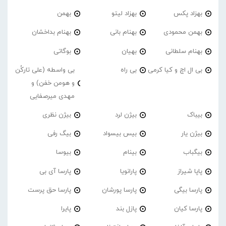
بهزاد پکس
بهزاد لیتو
بهمن
بهمن محمودی
بهنام بانی
بهنام بداخشان
بهنام سلطانی
بهیان
بوگاتی
بی ال اچ و کیا کرمی
بی راه
بی واسطه (علی تارکُن
و هومن خفن) و
مهدی میرصفایی
بیباک
بیژن لرد
بیژن نظری
بیژن یار
بیس بیسواد
بیگ رفی
بیگباب
بینام
بیوسا
پاپا شیراز
پارانویا
پارسا آی بی
پارسا بیگی
پارسا پورشان
پارسا حق پرست
پارسا کیان
پازل بند
پایرا