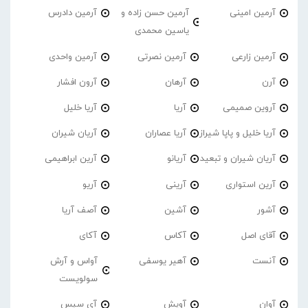
آرمین امینی
آرمین حسن زاده و
آرمین دادرس
یاسین محمدی
آرمین زارعی
آرمین نصرتی
آرمین واحدی
آرن
آرهان
آرون افشار
آروین صمیمی
آریا
آریا خلیل
آریا خلیل و پاپا شیراز
آریا عصاران
آریان شیران
آریان شیران و تبعید
آریانو
آرین ابراهیمی
آرین استواری
آرینی
آریو
آشور
آشین
آصف آریا
آقای اصل
آکاس
آکای
آنست
آهیر یوسفی
آواس و آرش
سولویست
آوان
آویش
آی سیس