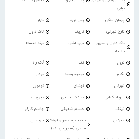
پیمان زمانی و مهدی
پیمان قلی‌پور
پیمان کاکاوند
نوابی
پیمان ملکی
پین لورد
تاراز
تارخ تهرانی
تاریک
تاک داون
تاک داون و سپهر
ترپ اشی
ترند اینستا
خلسه
ترول
تک
تَک راه
تکاور
توحید وحید
تودار
تورکال
توشای
تومورز
تیرداد کیانی
تیرداد محمدی
تیری ام
تینک
جاسم شعبانی
جاسم کارگر
جبرئیل
جدید نیما نصر و فرهاد
جرجیس
فلاحی (سایروس بند)