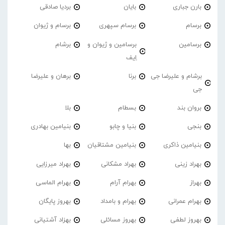
بارن جباری
بایان
بردیا صادقی
برسام
برسام سپهری
برسام و ژیوان
برسامین
برسامین و ژیوان و
برشام
اِیف
برشام و علیرضا جی
برنا
برهان و علیرضا
جی
بروان بند
بسطام
بلا
بنجی
بنیا و چابو
بنیامین بهادری
بنیامین ذاکری
بنیامین مشتاقیان
بها
بهراد زینی
بهراد مشکانی
بهراد میرزایی
بهراز
بهرام آرام
بهرام الماسی
بهرام عمرانی
بهرام و بامداد
بهروز پایگان
بهروز لطفی
بهروز مسائلی
بهزاد آشتیانی