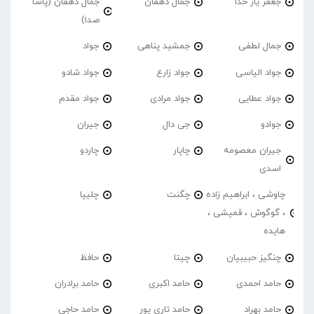
جعفر یار خدا
جمال دهقان
جمال دهقان (پاشا
صدا)
جمال لطفی
جمشید پناهی
جواد
جواد الیاسی
جواد زارع
جواد شادو
جواد عطایی
جواد مرادی
جواد مقدم
جوادو
جی دال
جیران
جیران معصومه
چاپار
چاردو
اسدی
چاوشی ، ابراهیم زاده
چگنت
چلیپا
، گوگوش ، قمیشی ،
هایده
چنگیز حبیبیان
چیتا
حافظ
حامد احمدی
حامد اکبری
حامد برادران
حامد بهراد
حامد تاری پور
حامد حاجی