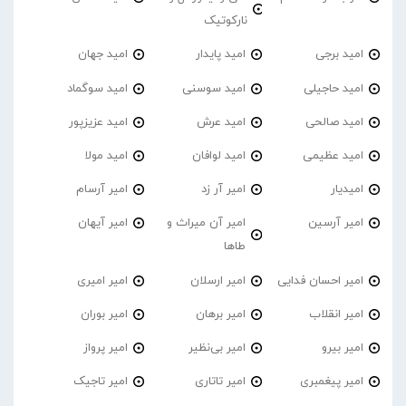
نارکوتیک
امید برجی
امید پایدار
امید جهان
امید حاجیلی
امید سوسنی
امید سوگماد
امید صالحی
امید عرش
امید عزیزپور
امید عظیمی
امید لوافان
امید مولا
امیدیار
امیر آر زد
امیر آرسام
امیر آرسین
امیر آن میراث و
امیر آیهان
طاها
امیر احسان فدایی
امیر ارسلان
امیر امیری
امیر انقلاب
امیر برهان
امیر‌ بوران
امیر بیرو
امیر بی‌نظیر
امیر پرواز
امیر پیغمبری
امیر تاتاری
امیر تاجیک