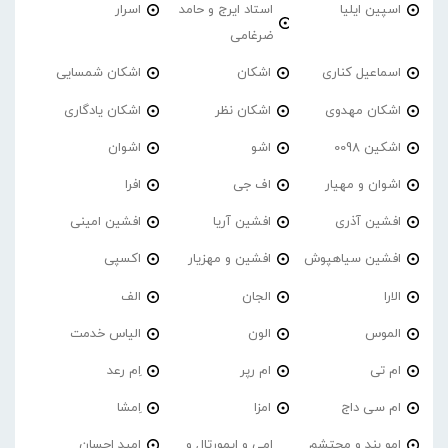
اسپین ایلیا
استاد ایرج و حامد
اسرار
ضرغامی
اسماعیل کناری
اشکان
اشکان شمسایی
اشکان مهدوی
اشکان نظر
اشکان یادگاری
اشکین 0098
اشو
اشوان
اشوان و مهیار
اف جی
افرا
افشین آذری
افشین آریا
افشین امینی
افشین سیاهپوش
افشین و مهزیار
اکسپی
الارا
الجان
الف
الموس
الون
الیاس خدمت
ام تی
ام رپر
اِم رعد
ام سی داج
امزا
اِمشا
امو بند و محتشم
امی و ایمورتال و
امید احسان