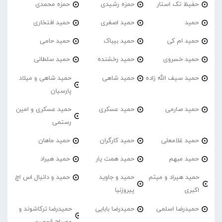
حفیظ تک استار
حمزه رشیدی
حمزه محمدی
حمید
حمید اصغری
حمید افتخاری
حمید ام کی
حمید بیباک
حمید حامی
حمید خسروی
حمید رخشنده
حمید سلطانی
حمید سیف الله زاده
حمید شاهی
حمید شاهی و میلاد
پارسیان
حمید صارمی
حمید عسکری
حمید عسکری و امین
رستمی
حمید غلامعلی
حمید کارگران
حمید ماهان
حمید مبهم
حمید همت یار
حمید هیراد
حمید هیراد و میثم
حمید و جاوید
حمید و دانیال اس اچ
اکبری
پیروزنیا
حمیدرضا اسلمی
حمیدرضا بابایی
حمیدرضا ترکاشوند و
مصباح قمصری