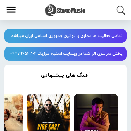
تمامی فعالیت ها مطابق با قوانین جمهوری اسلامی ایران میباشد
پخش سراسری اثر شما در وبسایت استیج موزیک 09379752202
آهنگ های پیشنهادی