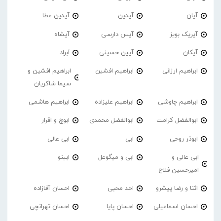
آیان
آیدین
آیدین عطا
آیریک بویز
آیس دارسی
آیشاه
آیکان
آیین حسینی
اَبراد
ابراهیم ارزانی
ابراهیم افشین
ابراهیم افشین و
سیما شاکریان
ابراهیم چاوشی
ابراهیم علیزاده
ابراهیم هاشمی
ابوالفضل کرامت
ابوالفضل محمدی
ابوچ و اقرار
ابوذر روحی
ابی
ابی عالی
ابی عالی و
ابی و میگوعل
ابینو
امیرحسین فلاح
اثنا و رضا پیشرو
احد محبی
احسان آقازاده
احسان اسماعیلی
احسان پایا
احسان تهرانچی