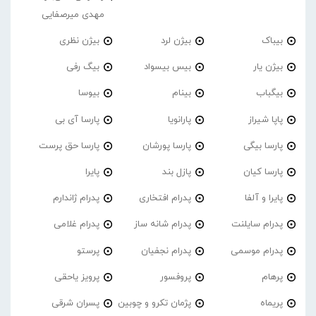
مهدی میرصفایی
بیباک
بیژن لرد
بیژن نظری
بیژن یار
بیس بیسواد
بیگ رفی
بیگباب
بینام
بیوسا
پاپا شیراز
پارانویا
پارسا آی بی
پارسا بیگی
پارسا پورشان
پارسا حق پرست
پارسا کیان
پازل بند
پایرا
پایرا و آلفا
پدرام افتخاری
پدرام ژاندارم
پدرام‌ سایلنت
پدرام شانه ساز
پدرام غلامی
پدرام موسمی
پدرام نجفیان
پرستو
پرهام
پروفسور
پرویز یاحقی
پریماه
پژمان تکرو و چوبین
پسران شرقی