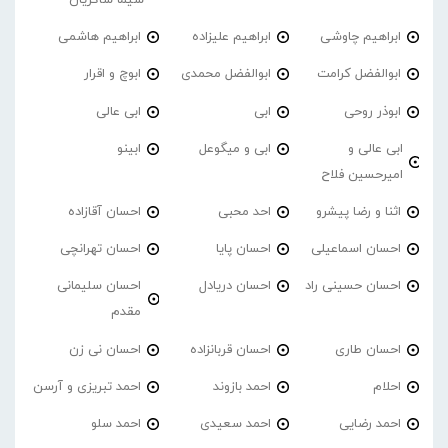
سیما شاکریان
ابراهیم چاوشی
ابراهیم علیزاده
ابراهیم هاشمی
ابوالفضل کرامت
ابوالفضل محمدی
ابوچ و اقرار
ابوذر روحی
ابی
ابی عالی
ابی عالی و
ابی و میگوعل
ابینو
امیرحسین فلاح
اثنا و رضا پیشرو
احد محبی
احسان آقازاده
احسان اسماعیلی
احسان پایا
احسان تهرانچی
احسان حسینی راد
احسان دریادل
احسان سلیمانی
مقدم
احسان طاری
احسان قربانزاده
احسان نی زن
احلام
احمد بازوند
احمد تبریزی و آرسن
احمد‌ رضایی
احمد سعیدی
احمد سلو