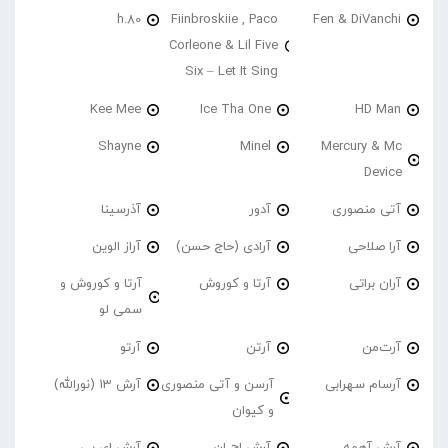
h.80
Fiinbroskiie , Paco
Fen & DiVanchi
Corleone & Lil Five
Six – Let It Sing
Kee Mee
Ice Tha One
HD Man
Shayne
Minel
Mercury & Mc
Device
آتی منصوری
آدور
آذرسینا
آرا صلاحی
آرادی (حاج حسن)
آراز الوین
آران براتی
آرتا و کوروش
آرتا و کوروش و
سمی لو
آرت‌من
آرتن
آرتو
آرسام سهرابی
آرسن و آتی منصوری
آرش 13 (نورالله)
و کیوان
آرش آهمه
آرش اچ ان
آرش ای پی