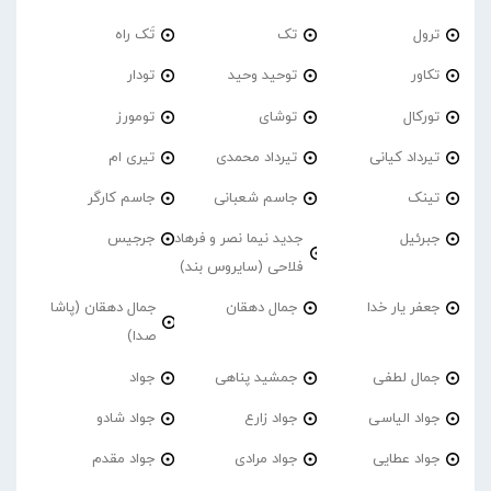
ترول
تک
تَک راه
تکاور
توحید وحید
تودار
تورکال
توشای
تومورز
تیرداد کیانی
تیرداد محمدی
تیری ام
تینک
جاسم شعبانی
جاسم کارگر
جبرئیل
جدید نیما نصر و فرهاد
جرجیس
فلاحی (سایروس بند)
جعفر یار خدا
جمال دهقان
جمال دهقان (پاشا
صدا)
جمال لطفی
جمشید پناهی
جواد
جواد الیاسی
جواد زارع
جواد شادو
جواد عطایی
جواد مرادی
جواد مقدم