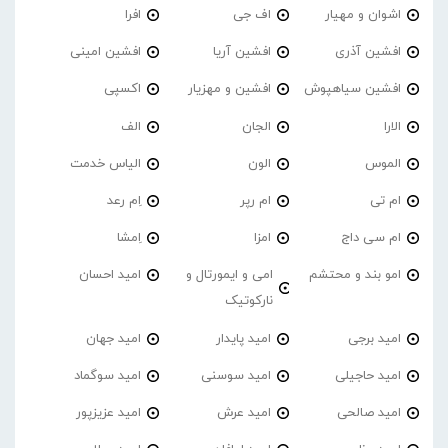
اشوان و مهیار
اف جی
افرا
افشین آذری
افشین آریا
افشین امینی
افشین سیاهپوش
افشین و مهزیار
اکسپی
الارا
الجان
الف
الموس
الون
الیاس خدمت
ام تی
ام رپر
اِم رعد
ام سی داج
امزا
اِمشا
امو بند و محتشم
امی و ایمورتال و
امید احسان
نارکوتیک
امید برجی
امید پایدار
امید جهان
امید حاجیلی
امید سوسنی
امید سوگماد
امید صالحی
امید عرش
امید عزیزپور