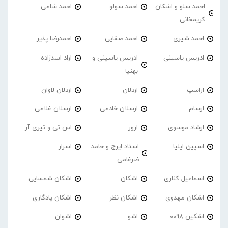
احمد سلو و اشکان
احمد سولو
احمد شامی
کریمخانی
احمد شیری
احمد صفایی
احمدرضا پذیر
ادریس یاسینی
ادریس یاسینی و
اراد اسدزاده
بهنیا
اراسپ
اردلان
اردلان لاوان
ارسام
ارسلان خادمی
ارسلان غلامی
ارشاد موسوی
ارور
اس تی و تیری آر
اسپین ایلیا
استاد ایرج و حامد
اسرار
ضرغامی
اسماعیل کناری
اشکان
اشکان شمسایی
اشکان مهدوی
اشکان نظر
اشکان یادگاری
اشکین 0098
اشو
اشوان