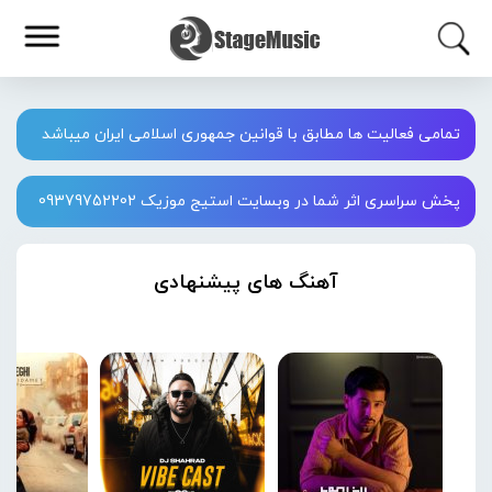
تمامی فعالیت ها مطابق با قوانین جمهوری اسلامی ایران میباشد
پخش سراسری اثر شما در وبسایت استیج موزیک 09379752202
آهنگ های پیشنهادی