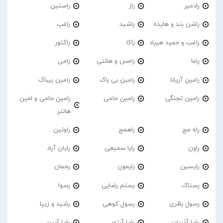
رادمیر
راز
راستین
راشن بند و هایده
راشید
راغب
راغب و حمید هیراد
راکا
راکتور
راما
رامس و هانتی
رامی
رامین آریانا
رامین بی باک
رامین بیباک
رامین تجنگی
رامین حامی
رامین حامی و امین
هانتر
راه مج
راهمج
راوتین
راوِن
رایا سمیعی
رایان آراد
رایسین
رایمون
رحمان
رستاک
رستم رضایی
رسوا
رسول باقری
رسول کوهی
رشید و زیپا
رضا آذریان
رضا آرتور
رضا آیین