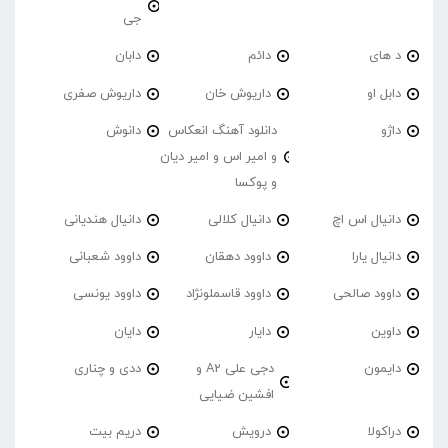
جی
د های
دائم
دابان
دابل او
داریوش خان
داریوش صفری
داژو
دانلود آهنگ انعکاس
دانوش
و امیر اس و امیر دیان
و پوکسا
دانیال اس اچ
دانیال کلالی
دانیال هندیانی
دانیال یارا
داوود دهقان
داوود شعبانی
داوود صالحی
داوود قاسملونژاد
داوود یونسی
داوین
دایار
دایان
دایمون
دجی علی A2 و
ددی و چناری
افشین ضیایی
دراکولا
درویش
دریم بیت