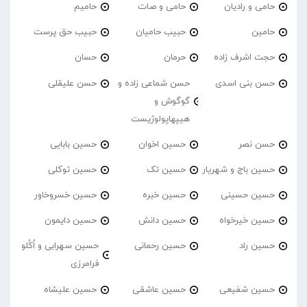
حامی و رادیان
حامی و صات
حامیم
حامین
حبیب حامیان
حبیب حق پرست
حجت اشرف زاده
حرمان
حسان
حسن بنی اسدی
حسن شماعی زاده و
حسن علیقلی
گوگوش و
هیپهاپولوژیست
حسن نصر
حسین اخوان
حسین بابایی
حسین باج و شهریار
حسین تک
حسین توکلی
حسین حسینی
حسین خبره
حسین خسروخاور
حسین خیرخواه
حسین دانش
حسین دایمون
حسین راد
حسین رحمانی
حسین سهرابی و اُکُلو
فرامرزی
حسین شفیعی
حسین عاشقی
حسین علیشاه