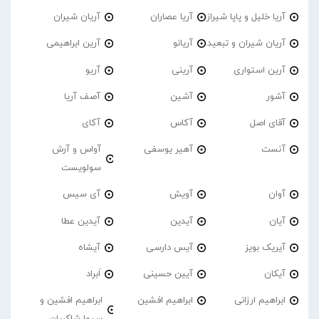
آریا خلیل و پاپا شیراز
آریا عصاران
آریان شیران
آریان شیران و تبعید
آریانو
آرین ابراهیمی
آرین استواری
آرینی
آریو
آشور
آشین
آصف آریا
آقای اصل
آکاس
آکای
آنست
آهیر یوسفی
آواس و آرش
سولویست
آوان
آویش
آی سیس
آیان
آیدین
آیدین عطا
آیریک بویز
آیس دارسی
آیشاه
آیکان
آیین حسینی
اَبراد
ابراهیم ارزانی
ابراهیم افشین
ابراهیم افشین و