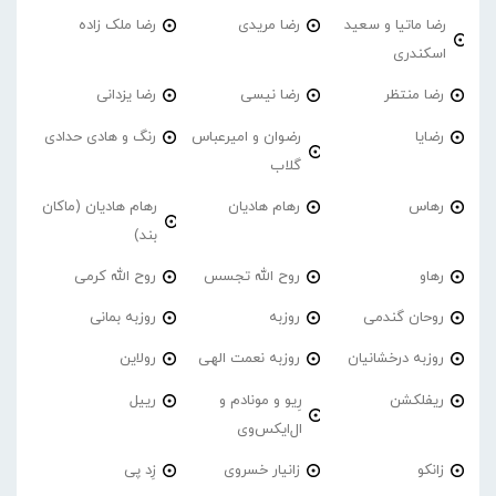
رضا ماتیا و سعید
رضا مریدی
رضا ملک زاده
اسکندری
رضا منتظر
رضا نیسی
رضا یزدانی
رضایا
رضوان و امیرعباس
رنگ و هادی حدادی
گلاب
رهاس
رهام هادیان
رهام هادیان (ماکان
بند)
رهاو
روح الله تجسس
روح الله کرمی
روحان گندمی
روزبه
روزبه بمانی
روزبه درخشانیان
روزبه نعمت الهی
رولاین
ریفلکشن
رِیو و مونادم و
رییل
ال‌ایکس‌وی
زانکو
زانیار خسروی
زِد پی