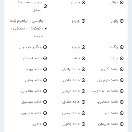
جوادو
جیران
جیران معصومه
اسدی
چاپار
چاردو
چاوشی ، ابراهیم زاده
، گوگوش ، قمیشی ،
هایده
چگنت
چلیپا
چنگیز حبیبیان
چیتا
حافظ
حامد احمدی
حامد اکبری
حامد برادران
حامد بهراد
حامد تاری پور
حامد حاجی
حامد زمانی
حامد صالح دوست
حامد عرشی
حامد ماهینی
حامد محضرنیا
حامد مطلق
حامد موسوی
حامد میرا
حامد نیسی
حامد همایون
حامد هیرمان
حامد وفایی
حامی