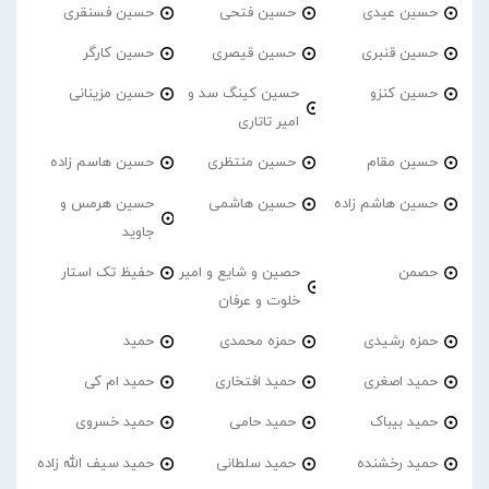
حسین عیدی
حسین فتحی
حسین فسنقری
حسین قنبری
حسین قیصری
حسین کارگر
حسین کنزو
حسین کینگ سد و
حسین مزینانی
امیر تاتاری
حسین مقام
حسین منتظری
حسین هاسم زاده
حسین هاشم زاده
حسین هاشمی
حسین هرمس و
جاوید
حصمن
حصین و شایع و امیر
حفیظ تک استار
خلوت و عرفان
حمزه رشیدی
حمزه محمدی
حمید
حمید اصغری
حمید افتخاری
حمید ام کی
حمید بیباک
حمید حامی
حمید خسروی
حمید رخشنده
حمید سلطانی
حمید سیف الله زاده