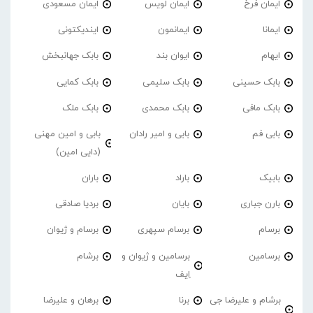
ایمان فرخ
ایمان لویس
ایمان مسعودی
ایمانا
ایمانمون
ایندیکتونی
ایهام
ایوان بند
بابک جهانبخش
بابک حسینی
بابک سلیمی
بابک کمایی
بابک مافی
بابک محمدی
بابک ملک
بابی فم
بابی و امیر رادان
بابی و امین مهنی
(دایی امین)
بابیک
باراد
باران
بارن جباری
بایان
بردیا صادقی
برسام
برسام سپهری
برسام و ژیوان
برسامین
برسامین و ژیوان و
برشام
اِیف
برشام و علیرضا جی
برنا
برهان و علیرضا