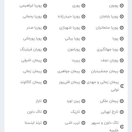
پوبون
پوری
پوریا ابراهیمی
پوریا باباجان
پوریا حیدرزاده
پوریا رحمانی
پوریا سلمانیان
پوریا شهبازی
پوریا صدر
پویا
پویا بیاتی
پویا پورخانی
پویا جهانگیری
پویامون
پویان فیلینگ
پویان نجف
پیربد
پیمان اشرفی
پیمان جمشیدیان
پیمان جواهری
پیمان زمانی
پیمان زمانی و مهدی
پیمان قلی‌پور
پیمان کاکاوند
نوابی
پیمان ملکی
پین لورد
تاراز
تارخ تهرانی
تاریک
تاک داون
تاک داون و سپهر
ترپ اشی
ترند اینستا
خلسه