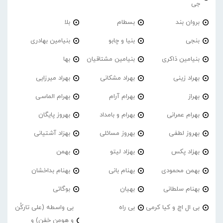
جی
بروان بند
بسطام
بلا
بنجی
بنیا و چابو
بنیامین بهادری
بنیامین ذاکری
بنیامین مشتاقیان
بها
بهراد زینی
بهراد مشکانی
بهراد میرزایی
بهراز
بهرام آرام
بهرام الماسی
بهرام عمرانی
بهرام و بامداد
بهروز پایگان
بهروز لطفی
بهروز مسائلی
بهزاد آشتیانی
بهزاد پکس
بهزاد لیتو
بهمن
بهمن محمودی
بهنام بانی
بهنام بداخشان
بهنام سلطانی
بهیان
بوگاتی
بی ال اچ و کیا کرمی
بی راه
بی واسطه (علی تارکُن
و هومن خفن) و