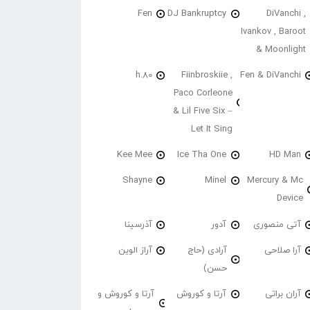
Fen
DJ Bankruptcy
DiVanchi ,
Ivankov , Baroot
& Moonlight
h.80
Fiinbroskiie ,
Fen & DiVanchi
Paco Corleone
& Lil Five Six –
Let It Sing
Kee Mee
Ice Tha One
HD Man
Shayne
Minel
Mercury & Mc
Device
آتی منصوری
آدور
آذرسینا
آرا صلاحی
آرادی (حاج
آراز الوین
حسن)
آران براتی
آرتا و کوروش
آرتا و کوروش و