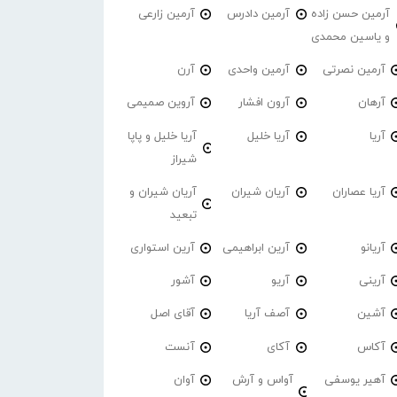
آرمین حسن زاده
آرمین دادرس
آرمین زارعی
و یاسین محمدی
آرمین نصرتی
آرمین واحدی
آرن
آرهان
آرون افشار
آروین صمیمی
آریا
آریا خلیل
آریا خلیل و پاپا
شیراز
آریا عصاران
آریان شیران
آریان شیران و
تبعید
آریانو
آرین ابراهیمی
آرین استواری
آرینی
آریو
آشور
آشین
آصف آریا
آقای اصل
آکاس
آکای
آنست
آهیر یوسفی
آواس و آرش
آوان