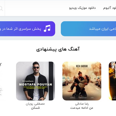
لود آلبوم
دانلود موزیک ویدیو
می ایران میباشد
پخش سراسری اثر شما در وبسایت 
آهنگ های پیشنهادی
رضا صادقی
مصطفی پویان
من ادامه میدمت
مُسکن