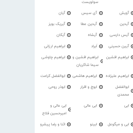
سولویست
آویش
آی سیس
آیان
آیدین
آیدین عطا
آیریک بویز
آیس دارسی
آیشاه
آیکان
آیین حسینی
اَبراد
ابراهیم ارزانی
ابراهیم افشین
ابراهیم افشین و
ابراهیم چاوشی
سیما شاکریان
ابراهیم علیزاده
ابراهیم هاشمی
ابوالفضل کرامت
ابوالفضل
ابوچ و اقرار
ابوذر روحی
محمدی
ابی
ابی عالی
ابی عالی و
امیرحسین فلاح
ابی و میگوعل
ابینو
اثنا و رضا پیشرو