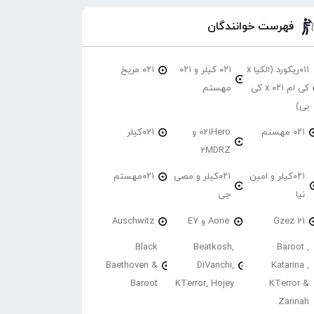
فهرست خوانندگان
۰۱۱ریکورد (الکیا x
۰۲۱ کیلر و ۰۲۱
۰۲۱ مریخ
کی ام ۰۲۱ x کی
مهستم
بی)
۰۲۱ مهستم
021Hero و
021کیلر
2MDRZ
۰۲۱کیلر و امین
۰۲۱کیلر و مصی
۰۲۱مهستم
نیا
جی
21 Gzez
Aone و E7
Auschwitz
Black
Beatkosh,
Baroot ,
Baethoven &
DiVanchi,
Katarina ,
Baroot
KTerror, Hojey
KTerror &
Zarinah