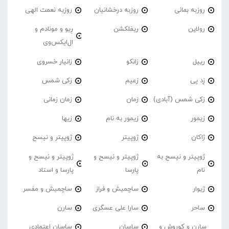
روزبه بمانی
روزبه درخشانیان
روزبه نعمت الهی
رولاین
ریفلکشن
رِیو و مونادم و
ال‌ایکس‌وی
رییل
زانکو
زانیار خسروی
زِد پی
زعیم
زکی شمس
زکی شمس (آبادی)
زمان
زمان زمانی
زیمور
زیمور به نام
زیها
ژاکان
ژوپیتر
ژوپیتر و نیسح
ژوپیتر و نیسح به
ژوپیتر و نیسح و
ژوپیتر و نیسح و
نام
پارسا
پارسا و استاد
ژیوار
ساچمیش و فراز
ساچمیش و مفسر
ساحر
سارا علی عسگری
سارن
سارن و کوروش و
ساسان
ساسان اعتمادی