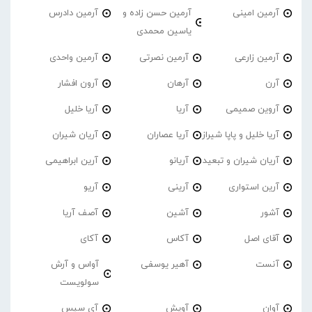
آرمین امینی
آرمین حسن زاده و
آرمین دادرس
یاسین محمدی
آرمین زارعی
آرمین نصرتی
آرمین واحدی
آرن
آرهان
آرون افشار
آروین صمیمی
آریا
آریا خلیل
آریا خلیل و پاپا شیراز
آریا عصاران
آریان شیران
آریان شیران و تبعید
آریانو
آرین ابراهیمی
آرین استواری
آرینی
آریو
آشور
آشین
آصف آریا
آقای اصل
آکاس
آکای
آنست
آهیر یوسفی
آواس و آرش
سولویست
آوان
آویش
آی سیس