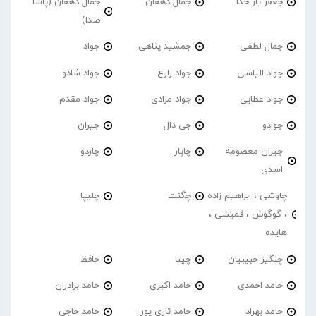
جعفر یار خدا
جمال دهقان
جمال دهقان (پاشا
صدا)
جمال لطفی
جمشید پناهی
جواد
جواد الیاسی
جواد زارع
جواد شادو
جواد عطایی
جواد مرادی
جواد مقدم
جوادو
جی دال
جیران
جیران معصومه
چاپار
چاردو
اسدی
چاوشی ، ابراهیم زاده
چگنت
چلیپا
، گوگوش ، قمیشی ،
هایده
چنگیز حبیبیان
چیتا
حافظ
حامد احمدی
حامد اکبری
حامد برادران
حامد بهراد
حامد تاری پور
حامد حاجی