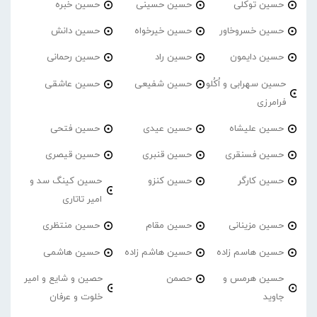
حسین توکلی
حسین حسینی
حسین خبره
حسین خسروخاور
حسین خیرخواه
حسین دانش
حسین دایمون
حسین راد
حسین رحمانی
حسین سهرابی و اُکُلو
حسین شفیعی
حسین عاشقی
فرامرزی
حسین علیشاه
حسین عیدی
حسین فتحی
حسین فسنقری
حسین قنبری
حسین قیصری
حسین کارگر
حسین کنزو
حسین کینگ سد و
امیر تاتاری
حسین مزینانی
حسین مقام
حسین منتظری
حسین هاسم زاده
حسین هاشم زاده
حسین هاشمی
حسین هرمس و
حصمن
حصین و شایع و امیر
جاوید
خلوت و عرفان