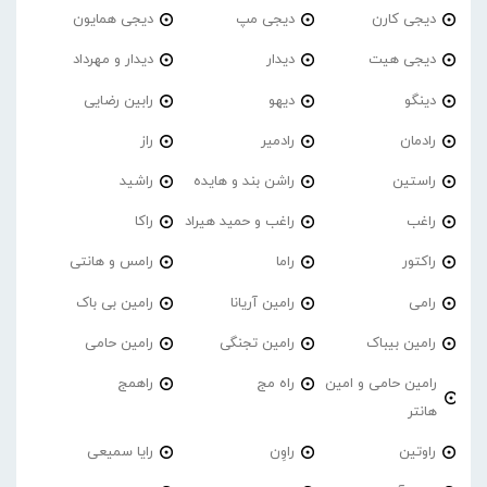
دیجی کارن
دیجی مپ
دیجی همایون
دیجی هیت
دیدار
دیدار و مهرداد
دینگو
دیهو
رابین رضایی
رادمان
رادمیر
راز
راستین
راشن بند و هایده
راشید
راغب
راغب و حمید هیراد
راکا
راکتور
راما
رامس و هانتی
رامی
رامین آریانا
رامین بی باک
رامین بیباک
رامین تجنگی
رامین حامی
رامین حامی و امین
راه مج
راهمج
هانتر
راوتین
راوِن
رایا سمیعی