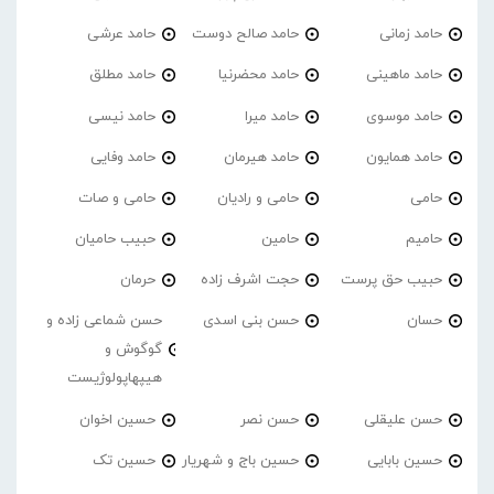
حامد زمانی
حامد صالح دوست
حامد عرشی
حامد ماهینی
حامد محضرنیا
حامد مطلق
حامد موسوی
حامد میرا
حامد نیسی
حامد همایون
حامد هیرمان
حامد وفایی
حامی
حامی و رادیان
حامی و صات
حامیم
حامین
حبیب حامیان
حبیب حق پرست
حجت اشرف زاده
حرمان
حسان
حسن بنی اسدی
حسن شماعی زاده و
گوگوش و
هیپهاپولوژیست
حسن علیقلی
حسن نصر
حسین اخوان
حسین بابایی
حسین باج و شهریار
حسین تک