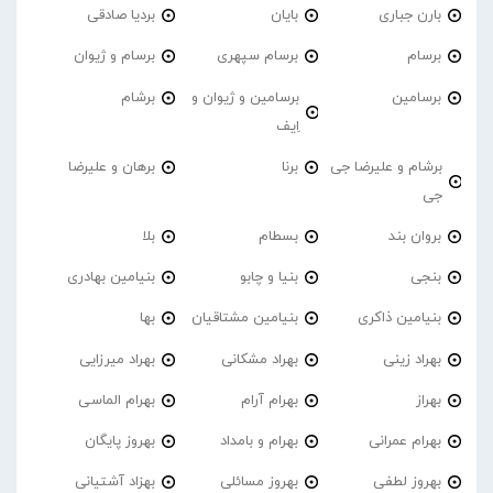
بارن جباری
بایان
بردیا صادقی
برسام
برسام سپهری
برسام و ژیوان
برسامین
برسامین و ژیوان و
برشام
اِیف
برشام و علیرضا جی
برنا
برهان و علیرضا
جی
بروان بند
بسطام
بلا
بنجی
بنیا و چابو
بنیامین بهادری
بنیامین ذاکری
بنیامین مشتاقیان
بها
بهراد زینی
بهراد مشکانی
بهراد میرزایی
بهراز
بهرام آرام
بهرام الماسی
بهرام عمرانی
بهرام و بامداد
بهروز پایگان
بهروز لطفی
بهروز مسائلی
بهزاد آشتیانی