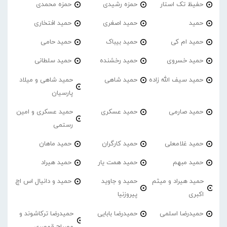
حفیظ تک استار
حمزه رشیدی
حمزه محمدی
حمید
حمید اصغری
حمید افتخاری
حمید ام کی
حمید بیباک
حمید حامی
حمید خسروی
حمید رخشنده
حمید سلطانی
حمید سیف الله زاده
حمید شاهی
حمید شاهی و میلاد
پارسیان
حمید صارمی
حمید عسکری
حمید عسکری و امین
رستمی
حمید غلامعلی
حمید کارگران
حمید ماهان
حمید مبهم
حمید همت یار
حمید هیراد
حمید هیراد و میثم
حمید و جاوید
حمید و دانیال اس اچ
اکبری
پیروزنیا
حمیدرضا اسلمی
حمیدرضا بابایی
حمیدرضا ترکاشوند و
مصباح قمصری