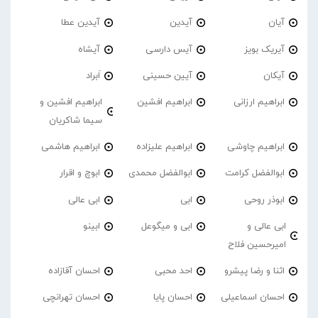
آیان
آیدین
آیدین عطا
آیریک بویز
آیس دارسی
آیشاه
آیکان
آیین حسینی
اَبراد
ابراهیم ارزانی
ابراهیم افشین
ابراهیم افشین و
سیما شاکریان
ابراهیم چاوشی
ابراهیم علیزاده
ابراهیم هاشمی
ابوالفضل کرامت
ابوالفضل محمدی
ابوچ و اقرار
ابوذر روحی
ابی
ابی عالی
ابی عالی و
ابی و میگوعل
ابینو
امیرحسین فلاح
اثنا و رضا پیشرو
احد محبی
احسان آقازاده
احسان اسماعیلی
احسان پایا
احسان تهرانچی