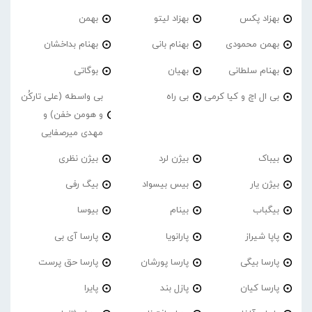
بهزاد پکس
بهزاد لیتو
بهمن
بهمن محمودی
بهنام بانی
بهنام بداخشان
بهنام سلطانی
بهیان
بوگاتی
بی ال اچ و کیا کرمی
بی راه
بی واسطه (علی تارکُن
و هومن خفن) و
مهدی میرصفایی
بیباک
بیژن لرد
بیژن نظری
بیژن یار
بیس بیسواد
بیگ رفی
بیگباب
بینام
بیوسا
پاپا شیراز
پارانویا
پارسا آی بی
پارسا بیگی
پارسا پورشان
پارسا حق پرست
پارسا کیان
پازل بند
پایرا