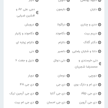
داوود یونسی
داوین
دایار
دایان
دایمون
دجی علی A2 و
افشین ضیایی
ددی و چناری
دراکولا
درویش
دریم بیت
دکاموند
دکاموند و زانیار
دکتر گلاک
دلارام
دلارام زواره ای
دلتا و شایان رضایی
دلصیر
دنی
دنی خرسندی و
دنی دوئل
دنیل و جفت 6
محمدرضا شجریان
دورچی
دومان
دویار
دی ام و دارک بوی
دی جی
دی جی 4A
دی جی Alip
دی جی آتابا
دی جی آرمین تیک
دی جی آروین
دی جی احسان
دی جی ام بیت