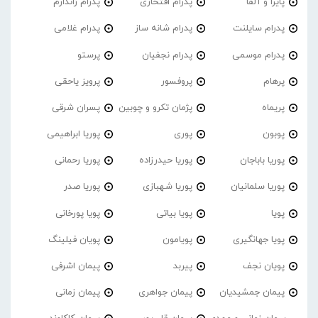
پایرا و آلفا
پدرام افتخاری
پدرام ژاندارم
پدرام‌ سایلنت
پدرام شانه ساز
پدرام غلامی
پدرام موسمی
پدرام نجفیان
پرستو
پرهام
پروفسور
پرویز یاحقی
پریماه
پژمان تکرو و چوبین
پسران شرقی
پوبون
پوری
پوریا ابراهیمی
پوریا باباجان
پوریا حیدرزاده
پوریا رحمانی
پوریا سلمانیان
پوریا شهبازی
پوریا صدر
پویا
پویا بیاتی
پویا پورخانی
پویا جهانگیری
پویامون
پویان فیلینگ
پویان نجف
پیربد
پیمان اشرفی
پیمان جمشیدیان
پیمان جواهری
پیمان زمانی