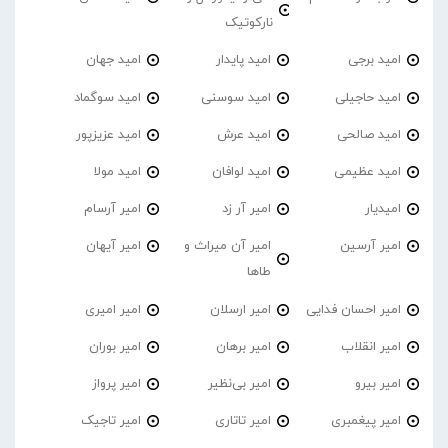
نارکوتیک
امید برجی
امید پایدار
امید جهان
امید حاجیلی
امید سوسنی
امید سوگماد
امید صالحی
امید عرش
امید عزیزپور
امید عظیمی
امید لوافان
امید مولا
امیدیار
امیر آر زد
امیر آرسام
امیر آرسین
امیر آن میراث و
امیر آیهان
طاها
امیر احسان فدایی
امیر ارسلان
امیر امیری
امیر انقلاب
امیر برهان
امیر‌ بوران
امیر بیرو
امیر بی‌نظیر
امیر پرواز
امیر پیغمبری
امیر تاتاری
امیر تاجیک