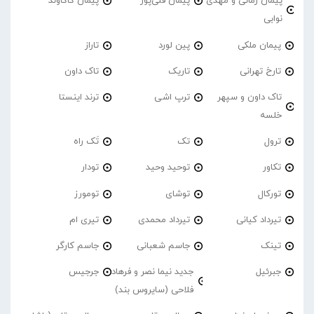
پیمان زمانی و مهدی
پیمان قلی‌پور
پیمان کاکاوند
نوابی
پیمان ملکی
پین لورد
تاراز
تارخ تهرانی
تاریک
تاک داون
تاک داون و سپهر
ترپ اشی
ترند اینستا
خلسه
ترول
تک
تَک راه
تکاور
توحید وحید
تودار
تورکال
توشای
تومورز
تیرداد کیانی
تیرداد محمدی
تیری ام
تینک
جاسم شعبانی
جاسم کارگر
جبرئیل
جدید نیما نصر و فرهاد
جرجیس
فلاحی (سایروس بند)