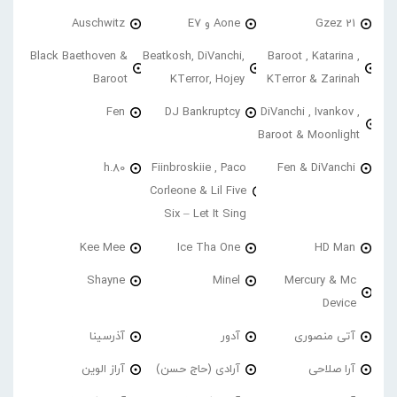
21 Gzez
Aone و E7
Auschwitz
Black Baethoven &
Beatkosh, DiVanchi,
Baroot , Katarina ,
Baroot
KTerror, Hojey
KTerror & Zarinah
Fen
DJ Bankruptcy
DiVanchi , Ivankov ,
Baroot & Moonlight
h.80
Fiinbroskiie , Paco
Fen & DiVanchi
Corleone & Lil Five
Six – Let It Sing
Kee Mee
Ice Tha One
HD Man
Shayne
Minel
Mercury & Mc
Device
آتی منصوری
آدور
آذرسینا
آرا صلاحی
آرادی (حاج حسن)
آراز الوین