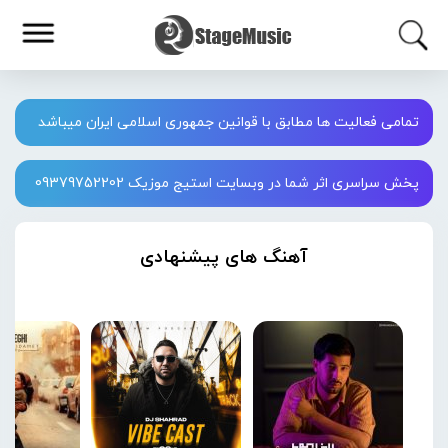
تمامی فعالیت ها مطابق با قوانین جمهوری اسلامی ایران میباشد
پخش سراسری اثر شما در وبسایت استیج موزیک 09379752202
آهنگ های پیشنهادی