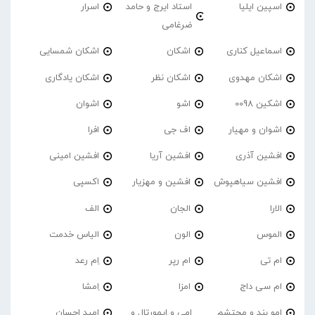
اسپین ایلیا
استاد ایرج و حامد
اسرار
ضرغامی
اسماعیل کناری
اشکان
اشکان شمسایی
اشکان مهدوی
اشکان نظر
اشکان یادگاری
اشکین 0098
اشو
اشوان
اشوان و مهیار
اف جی
افرا
افشین آذری
افشین آریا
افشین امینی
افشین سیاهپوش
افشین و مهزیار
اکسپی
الارا
الجان
الف
الموس
الون
الیاس خدمت
ام تی
ام رپر
اِم رعد
ام سی داج
امزا
اِمشا
امو بند و محتشم
امی و ایمورتال و
امید احسان