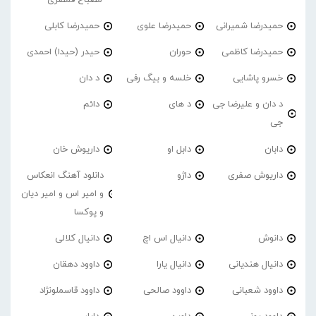
حمیدرضا شمیرانی
حمیدرضا علوی
حمیدرضا کابلی
حمیدرضا کاظمی
حوران
حیدر (حیدا) احمدی
خسرو پاشایی
خلسه و بیگ رفی
د دان
د دان و علیرضا جی
د های
دائم
جی
دابان
دابل او
داریوش خان
داریوش صفری
داژو
دانلود آهنگ انعکاس
و امیر اس و امیر دیان
و پوکسا
دانوش
دانیال اس اچ
دانیال کلالی
دانیال هندیانی
دانیال یارا
داوود دهقان
داوود شعبانی
داوود صالحی
داوود قاسملونژاد