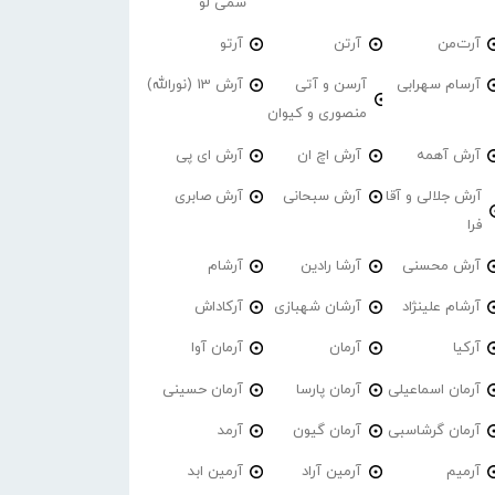
سمی لو
آرت‌من
آرتن
آرتو
آرسام سهرابی
آرسن و آتی
آرش 13 (نورالله)
منصوری و کیوان
آرش آهمه
آرش اچ ان
آرش ای پی
آرش جلالی و آقا
آرش سبحانی
آرش صابری
فرا
آرش محسنی
آرشا رادین
آرشام
آرشام علینژاد
آرشان شهبازی
آرکاداش
آرکیا
آرمان
آرمان آوا
آرمان اسماعیلی
آرمان پارسا
آرمان حسینی
آرمان گرشاسبی
آرمان گیون
آرمد
آرمیم
آرمین آراد
آرمین ابد