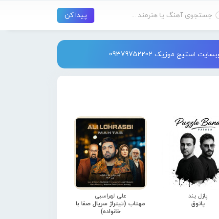
استیج موزیک 09379752202
پازل بند
علی لهراسبی
پاتوق
مهتاب (تیتراژ سریال صفا با
خانواده)