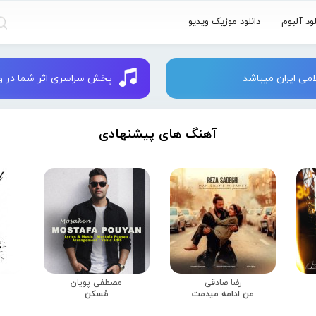
لود آلبوم
دانلود موزیک ویدیو
می ایران میباشد
پخش سراسری اثر شما در وبسایت 
آهنگ های پیشنهادی
رضا صادقی
مصطفی پویان
من ادامه میدمت
مُسکن