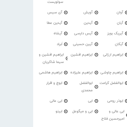
سولویست
آوان
آویش
آی سیس
آیان
آیدین
آیدین عطا
آیریک بویز
آیس دارسی
آیشاه
آیکان
آیین حسینی
اَبراد
ابراهیم ارزانی
ابراهیم افشین
ابراهیم افشین و
سیما شاکریان
ابراهیم چاوشی
ابراهیم علیزاده
ابراهیم هاشمی
ابوالفضل کرامت
ابوالفضل
ابوچ و اقرار
محمدی
ابوذر روحی
ابی
ابی عالی
ابی عالی و
ابی و میگوعل
ابینو
امیرحسین فلاح