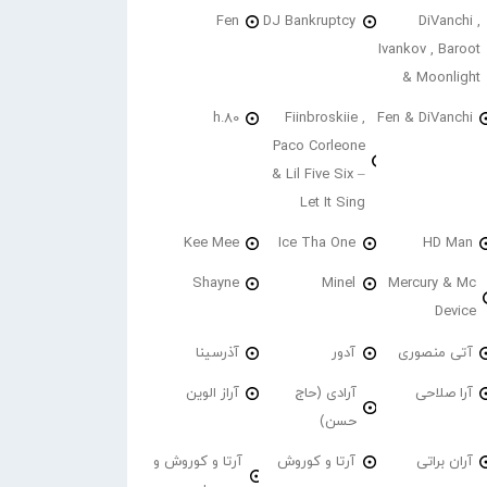
Fen
DJ Bankruptcy
DiVanchi ,
Ivankov , Baroot
& Moonlight
h.80
Fiinbroskiie ,
Fen & DiVanchi
Paco Corleone
& Lil Five Six –
Let It Sing
Kee Mee
Ice Tha One
HD Man
Shayne
Minel
Mercury & Mc
Device
آتی منصوری
آدور
آذرسینا
آرا صلاحی
آرادی (حاج
آراز الوین
حسن)
آران براتی
آرتا و کوروش
آرتا و کوروش و