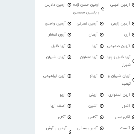
آرمین امینی
آرمین حسن زاده
آرمین دادرس
و یاسین محمدی
آرمین زارعی
آرمین نصرتی
آرمین واحدی
آرن
آرهان
آرون افشار
آروین صمیمی
آریا
آریا خلیل
آریا خلیل و پاپا
آریا عصاران
آریان شیران
شیراز
آریان شیران و
آریانو
آرین ابراهیمی
تبعید
آرین استواری
آرینی
آریو
آشور
آشین
آصف آریا
آقای اصل
آکاس
آکای
آنست
آهیر یوسفی
آواس و آرش