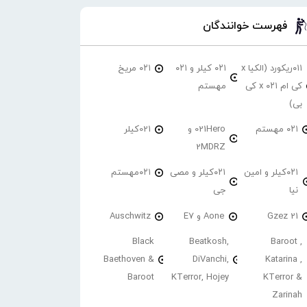
فهرست خوانندگان
۰۱۱ریکورد (الکیا x
۰۲۱ کیلر و ۰۲۱
۰۲۱ مریخ
کی ام ۰۲۱ x کی
مهستم
بی)
۰۲۱ مهستم
021Hero و
021کیلر
2MDRZ
۰۲۱کیلر و امین
۰۲۱کیلر و مصی
۰۲۱مهستم
نیا
جی
21 Gzez
Aone و E7
Auschwitz
Black
Beatkosh,
Baroot ,
Baethoven &
DiVanchi,
Katarina ,
Baroot
KTerror, Hojey
KTerror &
Zarinah