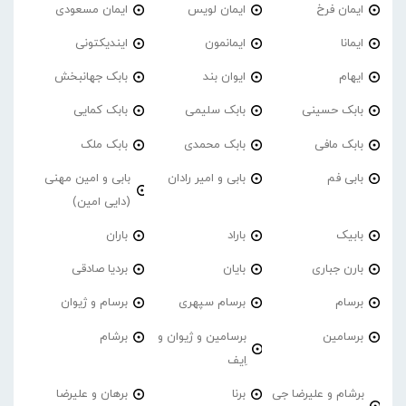
ایمان فرخ
ایمان لویس
ایمان مسعودی
ایمانا
ایمانمون
ایندیکتونی
ایهام
ایوان بند
بابک جهانبخش
بابک حسینی
بابک سلیمی
بابک کمایی
بابک مافی
بابک محمدی
بابک ملک
بابی فم
بابی و امیر رادان
بابی و امین مهنی
(دایی امین)
بابیک
باراد
باران
بارن جباری
بایان
بردیا صادقی
برسام
برسام سپهری
برسام و ژیوان
برسامین
برسامین و ژیوان و
برشام
اِیف
برشام و علیرضا جی
برنا
برهان و علیرضا