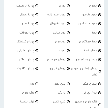
پوبون
پوری
پوریا ابراهیمی
پوریا باباجان
پوریا حیدرزاده
پوریا رحمانی
پوریا سلمانیان
پوریا شهبازی
پوریا صدر
پویا
پویا بیاتی
پویا پورخانی
پویا جهانگیری
پویامون
پویان فیلینگ
پویان نجف
پیربد
پیمان اشرفی
پیمان جمشیدیان
پیمان جواهری
پیمان زمانی
پیمان زمانی و مهدی
پیمان قلی‌پور
پیمان کاکاوند
نوابی
پیمان ملکی
پین لورد
تاراز
تارخ تهرانی
تاریک
تاک داون
تاک داون و سپهر
ترپ اشی
ترند اینستا
خلسه