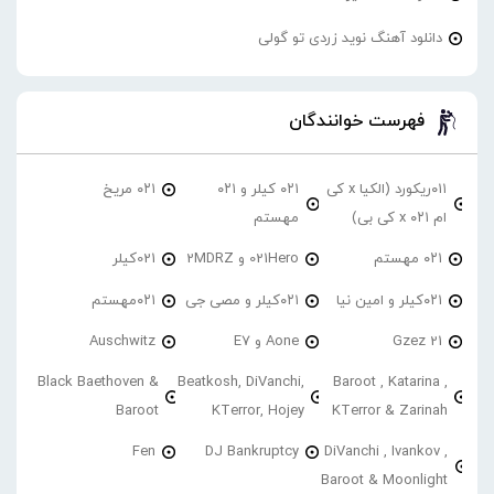
دانلود آهنگ نوید زردی تو گولی
فهرست خوانندگان
۰۱۱ریکورد (الکیا x کی
۰۲۱ کیلر و ۰۲۱
۰۲۱ مریخ
ام ۰۲۱ x کی بی)
مهستم
۰۲۱ مهستم
021Hero و 2MDRZ
021کیلر
۰۲۱کیلر و امین نیا
۰۲۱کیلر و مصی جی
۰۲۱مهستم
21 Gzez
Aone و E7
Auschwitz
Black Baethoven &
Beatkosh, DiVanchi,
Baroot , Katarina ,
Baroot
KTerror, Hojey
KTerror & Zarinah
Fen
DJ Bankruptcy
DiVanchi , Ivankov ,
Baroot & Moonlight