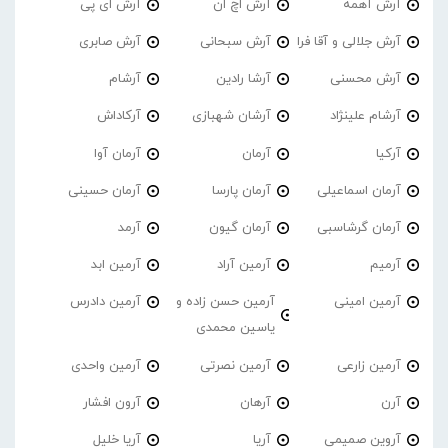
آرش آهمه
آرش اچ ان
آرش ای پی
آرش جلالی و آقا فرا
آرش سبحانی
آرش صابری
آرش محسنی
آرشا رادین
آرشام
آرشام علینژاد
آرشان شهبازی
آرکاداش
آرکیا
آرمان
آرمان آوا
آرمان اسماعیلی
آرمان پارسا
آرمان حسینی
آرمان گرشاسبی
آرمان گیون
آرمد
آرمیم
آرمین آراد
آرمین ابد
آرمین امینی
آرمین حسن زاده و
آرمین دادرس
یاسین محمدی
آرمین زارعی
آرمین نصرتی
آرمین واحدی
آرن
آرهان
آرون افشار
آروین صمیمی
آریا
آریا خلیل