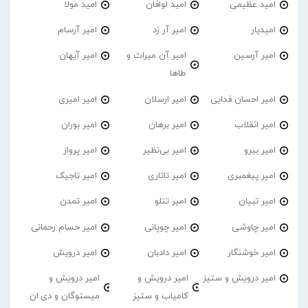
امید عظیمی
امید لوافان
امید مولا
امیدیار
امیر آر زد
امیر آرسام
امیر آرسین
امیر آن میراث و
امیر آیهان
طاها
امیر احسان فدایی
امیر ارسلان
امیر امیری
امیر انقلاب
امیر برهان
امیر‌ بوران
امیر بیرو
امیر بی‌نظیر
امیر پرواز
امیر پیغمبری
امیر تاتاری
امیر تاجیک
امیر تبیان
امیر تتلو
امیر تمدن
امیر چاوشی
امیر چوپانی
امیر حسام رحمانی
امیر خوشنگار
امیر دادبان
امیر درویش
امیر درویش و ستیز
امیر درویش و
امیر درویش و
کامیاب و ستیز
میستوگان و دی.ان