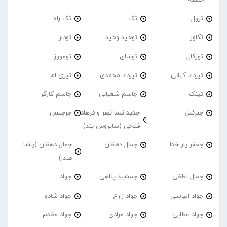
ترول
تک
تَک راه
تکاور
توحید وحید
تودار
تورکال
توشای
تومورز
تیرداد کیانی
تیرداد محمدی
تیری ام
تینک
جاسم شعبانی
جاسم کارگر
جبرئیل
جدید نیما نصر و فرهاد
جرجیس
فلاحی (سایروس بند)
جعفر یار خدا
جمال دهقان
جمال دهقان (پاشا
صدا)
جمال لطفی
جمشید پناهی
جواد
جواد الیاسی
جواد زارع
جواد شادو
جواد عطایی
جواد مرادی
جواد مقدم