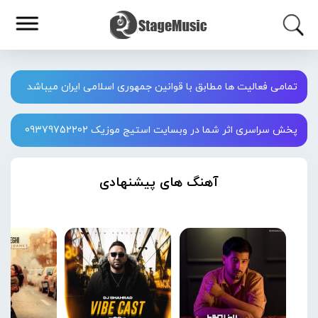
تمامی فعالیت ها مطابق با قوانین جمهوری اسلامی ایران میباشد
پخش سراسری اثر شما در وبسایت استیج موزیک 09379752202
آهنگ های پیشنهادی