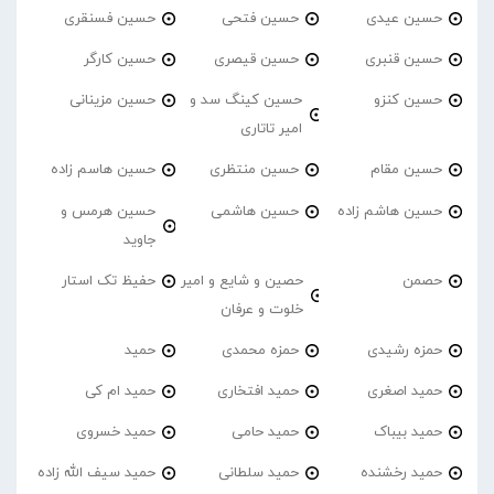
حسین عیدی
حسین فتحی
حسین فسنقری
حسین قنبری
حسین قیصری
حسین کارگر
حسین کنزو
حسین کینگ سد و
حسین مزینانی
امیر تاتاری
حسین مقام
حسین منتظری
حسین هاسم زاده
حسین هاشم زاده
حسین هاشمی
حسین هرمس و
جاوید
حصمن
حصین و شایع و امیر
حفیظ تک استار
خلوت و عرفان
حمزه رشیدی
حمزه محمدی
حمید
حمید اصغری
حمید افتخاری
حمید ام کی
حمید بیباک
حمید حامی
حمید خسروی
حمید رخشنده
حمید سلطانی
حمید سیف الله زاده