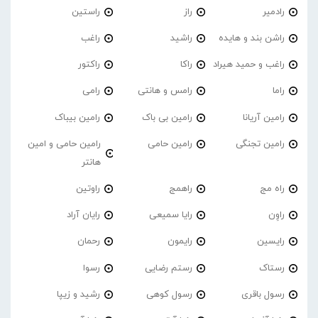
رادمیر
راز
راستین
راشن بند و هایده
راشید
راغب
راغب و حمید هیراد
راکا
راکتور
راما
رامس و هانتی
رامی
رامین آریانا
رامین بی باک
رامین بیباک
رامین تجنگی
رامین حامی
رامین حامی و امین
هانتر
راه مج
راهمج
راوتین
راوِن
رایا سمیعی
رایان آراد
رایسین
رایمون
رحمان
رستاک
رستم رضایی
رسوا
رسول باقری
رسول کوهی
رشید و زیپا