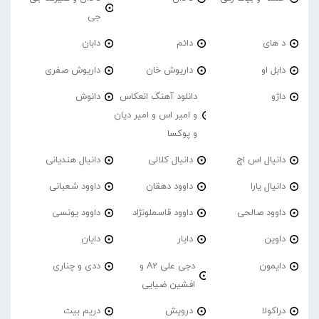
جی
د های
دائم
دابان
دابل او
داریوش خان
داریوش صفری
داژو
دانلود آهنگ انعکاس
دانوش
و امیر اس و امیر دیان
و پوکسا
دانیال اس اچ
دانیال کلالی
دانیال هندیانی
دانیال یارا
داوود دهقان
داوود شعبانی
داوود صالحی
داوود قاسملونژاد
داوود یونسی
داوین
دایار
دایان
دایمون
دجی علی A2 و
ددی و چناری
افشین ضیایی
دراکولا
درویش
دریم بیت