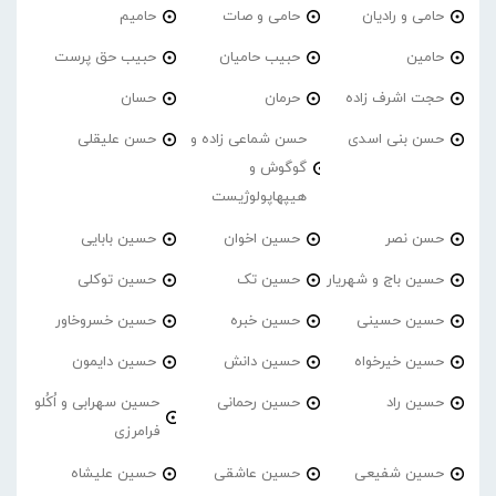
حامی و رادیان
حامی و صات
حامیم
حامین
حبیب حامیان
حبیب حق پرست
حجت اشرف زاده
حرمان
حسان
حسن بنی اسدی
حسن شماعی زاده و
حسن علیقلی
گوگوش و
هیپهاپولوژیست
حسن نصر
حسین اخوان
حسین بابایی
حسین باج و شهریار
حسین تک
حسین توکلی
حسین حسینی
حسین خبره
حسین خسروخاور
حسین خیرخواه
حسین دانش
حسین دایمون
حسین راد
حسین رحمانی
حسین سهرابی و اُکُلو
فرامرزی
حسین شفیعی
حسین عاشقی
حسین علیشاه