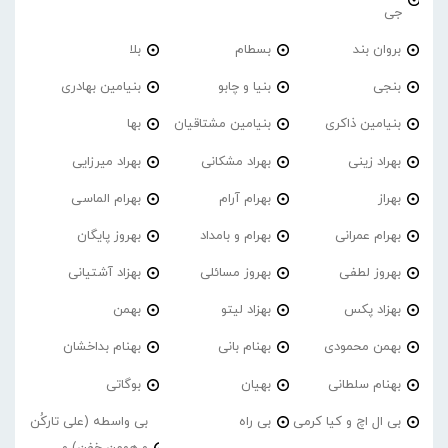
جی
بروان بند
بسطام
بلا
بنجی
بنیا و چابو
بنیامین بهادری
بنیامین ذاکری
بنیامین مشتاقیان
بها
بهراد زینی
بهراد مشکانی
بهراد میرزایی
بهراز
بهرام آرام
بهرام الماسی
بهرام عمرانی
بهرام و بامداد
بهروز پایگان
بهروز لطفی
بهروز مسائلی
بهزاد آشتیانی
بهزاد پکس
بهزاد لیتو
بهمن
بهمن محمودی
بهنام بانی
بهنام بداخشان
بهنام سلطانی
بهیان
بوگاتی
بی ال اچ و کیا کرمی
بی راه
بی واسطه (علی تارکُن
و هومن خفن) و