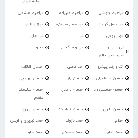
سیما شاکریان
ابراهیم چاوشی
ابراهیم علیزاده
ابراهیم هاشمی
ابوالفضل کرامت
ابوالفضل محمدی
ابوچ و اقرار
ابوذر روحی
ابی
ابی عالی
ابی عالی و
ابی و میگوعل
ابینو
امیرحسین فلاح
اثنا و رضا پیشرو
احد محبی
احسان آقازاده
احسان اسماعیلی
احسان پایا
احسان تهرانچی
احسان حسینی راد
احسان دریادل
احسان سلیمانی
مقدم
احسان طاری
احسان قربانزاده
احسان نی زن
احلام
احمد بازوند
احمد تبریزی و آرسن
احمد‌ رضایی
احمد سعیدی
احمد سلو