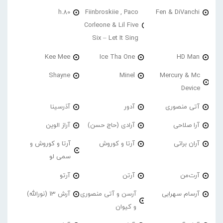
h.80
Fiinbroskiie , Paco
Fen & DiVanchi
Corleone & Lil Five
Six – Let It Sing
Kee Mee
Ice Tha One
HD Man
Shayne
Minel
Mercury & Mc
Device
آتی منصوری
آدور
آذرسینا
آرا صلاحی
آرادی (حاج حسن)
آراز الوین
آران براتی
آرتا و کوروش
آرتا و کوروش و
سمی لو
آرت‌من
آرتن
آرتو
آرسام سهرابی
آرسن و آتی منصوری
آرش 13 (نورالله)
و کیوان