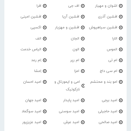
اشوان و مهیار
اف جی
افرا
افشین آذری
افشین آریا
افشین امینی
افشین سیاهپوش
افشین و مهزیار
اکسپی
الارا
الجان
الف
الموس
الون
الیاس خدمت
ام تی
ام رپر
اِم رعد
ام سی داج
امزا
اِمشا
امو بند و محتشم
امی و ایمورتال و
امید احسان
نارکوتیک
امید برجی
امید پایدار
امید جهان
امید حاجیلی
امید سوسنی
امید سوگماد
امید صالحی
امید عرش
امید عزیزپور