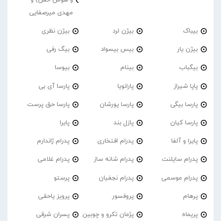
مهدی میرصفایی
بیباک
بیژن لرد
بیژن نظری
بیژن یار
بیس بیسواد
بیگ رفی
بیگباب
بینام
بیوسا
پاپا شیراز
پارانویا
پارسا آی بی
پارسا بیگی
پارسا پورشان
پارسا حق پرست
پارسا کیان
پازل بند
پایرا
پایرا و آلفا
پدرام افتخاری
پدرام ژاندارم
پدرام‌ سایلنت
پدرام شانه ساز
پدرام غلامی
پدرام موسمی
پدرام نجفیان
پرستو
پرهام
پروفسور
پرویز یاحقی
پریماه
پژمان تکرو و چوبین
پسران شرقی