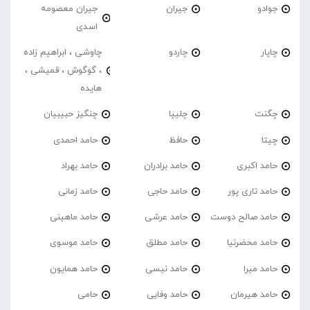
جوادو
جیران
جیران معصومه
اسدی
چاپار
چاردو
چاوشی ، ابراهیم زاده
، گوگوش ، قمیشی ،
هایده
چگنت
چلیپا
چنگیز حبیبیان
چیتا
حافظ
حامد احمدی
حامد اکبری
حامد برادران
حامد بهراد
حامد تاری پور
حامد حاجی
حامد زمانی
حامد صالح دوست
حامد عرشی
حامد ماهینی
حامد محضرنیا
حامد مطلق
حامد موسوی
حامد میرا
حامد نیسی
حامد همایون
حامد هیرمان
حامد وفایی
حامی