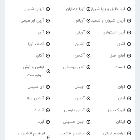
آریا خلیل و پاپا شیراز
آریا عصاران
آریان شیران
آریان شیران و تبعید
آریانو
آرین ابراهیمی
آرین استواری
آرینی
آریو
آشور
آشین
آصف آریا
آقای اصل
آکاس
آکای
آنست
آهیر یوسفی
آواس و آرش
سولویست
آوان
آویش
آی سیس
آیان
آیدین
آیدین عطا
آیریک بویز
آیس دارسی
آیشاه
آیکان
آیین حسینی
اَبراد
ابراهیم ارزانی
ابراهیم افشین
ابراهیم افشین و