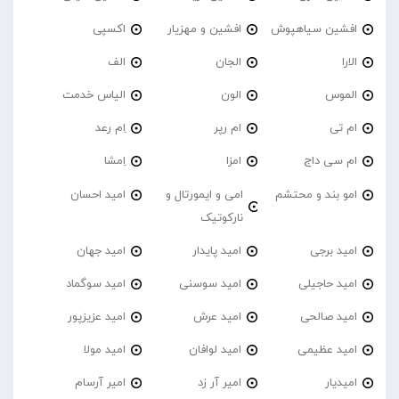
افشین سیاهپوش
افشین و مهزیار
اکسپی
الارا
الجان
الف
الموس
الون
الیاس خدمت
ام تی
ام رپر
اِم رعد
ام سی داج
امزا
اِمشا
امو بند و محتشم
امی و ایمورتال و
امید احسان
نارکوتیک
امید برجی
امید پایدار
امید جهان
امید حاجیلی
امید سوسنی
امید سوگماد
امید صالحی
امید عرش
امید عزیزپور
امید عظیمی
امید لوافان
امید مولا
امیدیار
امیر آر زد
امیر آرسام