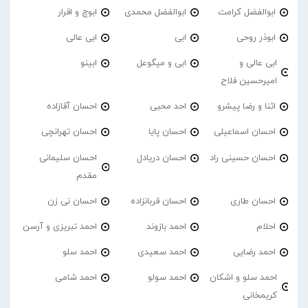
ابوالفضل کرامت
ابوالفضل محمدی
ابوچ و اقرار
ابوذر روحی
ابی
ابی عالی
ابی عالی و
ابی و میگوعل
ابینو
امیرحسین فلاح
اثنا و رضا پیشرو
احد محبی
احسان آقازاده
احسان اسماعیلی
احسان پایا
احسان تهرانچی
احسان حسینی راد
احسان دریادل
احسان سلیمانی
مقدم
احسان طاری
احسان قربانزاده
احسان نی زن
احلام
احمد بازوند
احمد تبریزی و آرسن
احمد‌ رضایی
احمد سعیدی
احمد سلو
احمد سلو و اشکان
احمد سولو
احمد شامی
کریمخانی