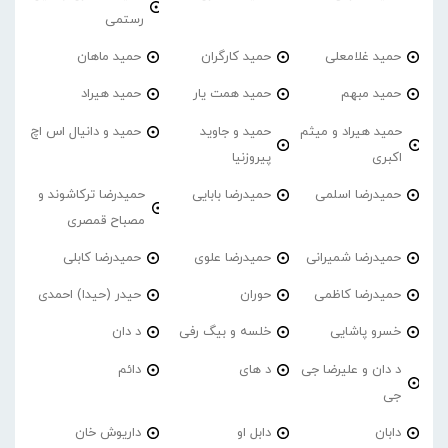
رستمی
حمید غلامعلی
حمید کارگران
حمید ماهان
حمید مبهم
حمید همت یار
حمید هیراد
حمید هیراد و میثم
حمید و جاوید
حمید و دانیال اس اچ
اکبری
پیروزنیا
حمیدرضا اسلمی
حمیدرضا بابایی
حمیدرضا ترکاشوند و
مصباح قمصری
حمیدرضا شمیرانی
حمیدرضا علوی
حمیدرضا کابلی
حمیدرضا کاظمی
حوران
حیدر (حیدا) احمدی
خسرو پاشایی
خلسه و بیگ رفی
د دان
د دان و علیرضا جی
د های
دائم
جی
دابان
دابل او
داریوش خان