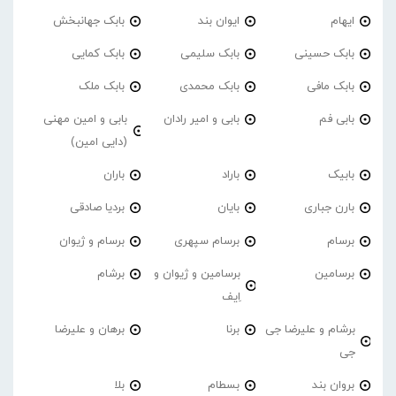
ایهام
ایوان بند
بابک جهانبخش
بابک حسینی
بابک سلیمی
بابک کمایی
بابک مافی
بابک محمدی
بابک ملک
بابی فم
بابی و امیر رادان
بابی و امین مهنی
(دایی امین)
بابیک
باراد
باران
بارن جباری
بایان
بردیا صادقی
برسام
برسام سپهری
برسام و ژیوان
برسامین
برسامین و ژیوان و
برشام
اِیف
برشام و علیرضا جی
برنا
برهان و علیرضا
جی
بروان بند
بسطام
بلا