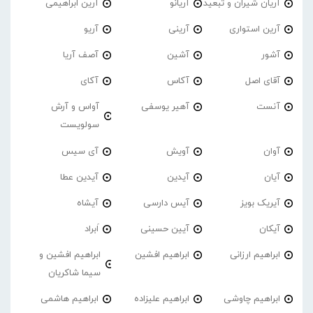
آریان شیران و تبعید
آریانو
آرین ابراهیمی
آرین استواری
آرینی
آریو
آشور
آشین
آصف آریا
آقای اصل
آکاس
آکای
آنست
آهیر یوسفی
آواس و آرش
سولویست
آوان
آویش
آی سیس
آیان
آیدین
آیدین عطا
آیریک بویز
آیس دارسی
آیشاه
آیکان
آیین حسینی
اَبراد
ابراهیم ارزانی
ابراهیم افشین
ابراهیم افشین و
سیما شاکریان
ابراهیم چاوشی
ابراهیم علیزاده
ابراهیم هاشمی