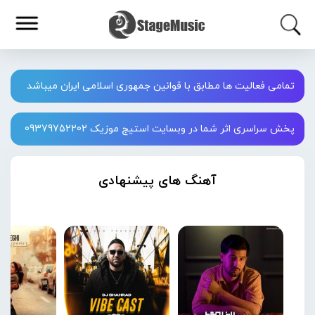
تمامی فعالیت ها مطابق با قوانین جمهوری اسلامی ایران میباشد
پخش سراسری اثر شما در وبسایت استیج موزیک 09379752202
آهنگ های پیشنهادی