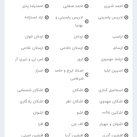
احمد شیری
احمد صفایی
احمدرضا پذیر
ادریس یاسینی
ادریس یاسینی و
اراد اسدزاده
بهنیا
اراسپ
اردلان
اردلان لاوان
ارسام
ارسلان خادمی
ارسلان غلامی
ارشاد موسوی
ارور
اس تی و تیری آر
اسپین ایلیا
استاد ایرج و حامد
اسرار
ضرغامی
اسماعیل کناری
اشکان
اشکان شمسایی
اشکان مهدوی
اشکان نظر
اشکان یادگاری
اشکین 0098
اشو
اشوان
اشوان و مهیار
اف جی
افرا
افشین آذری
افشین آریا
افشین امینی