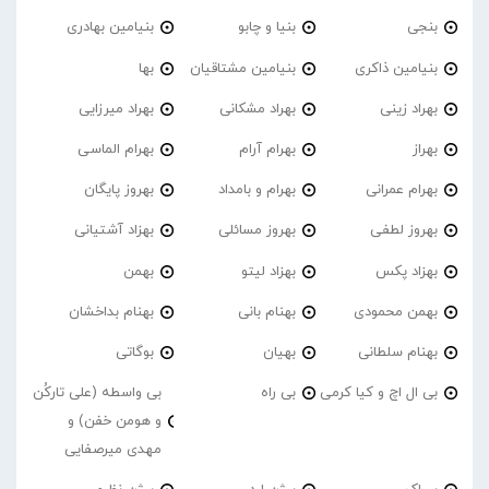
بنجی
بنیا و چابو
بنیامین بهادری
بنیامین ذاکری
بنیامین مشتاقیان
بها
بهراد زینی
بهراد مشکانی
بهراد میرزایی
بهراز
بهرام آرام
بهرام الماسی
بهرام عمرانی
بهرام و بامداد
بهروز پایگان
بهروز لطفی
بهروز مسائلی
بهزاد آشتیانی
بهزاد پکس
بهزاد لیتو
بهمن
بهمن محمودی
بهنام بانی
بهنام بداخشان
بهنام سلطانی
بهیان
بوگاتی
بی ال اچ و کیا کرمی
بی راه
بی واسطه (علی تارکُن
و هومن خفن) و
مهدی میرصفایی