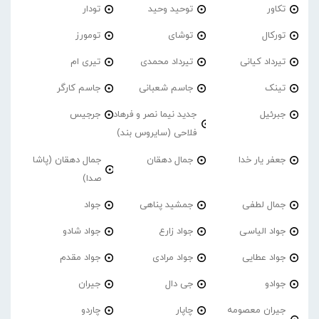
تکاور
توحید وحید
تودار
تورکال
توشای
تومورز
تیرداد کیانی
تیرداد محمدی
تیری ام
تینک
جاسم شعبانی
جاسم کارگر
جبرئیل
جدید نیما نصر و فرهاد
جرجیس
فلاحی (سایروس بند)
جعفر یار خدا
جمال دهقان
جمال دهقان (پاشا
صدا)
جمال لطفی
جمشید پناهی
جواد
جواد الیاسی
جواد زارع
جواد شادو
جواد عطایی
جواد مرادی
جواد مقدم
جوادو
جی دال
جیران
جیران معصومه
چاپار
چاردو