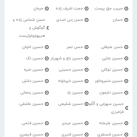
حبیب حق پرست
حجت اشرف زاده
حرمان
حسان
حسن بنی اسدی
حسن شماعی زاده و
گوگوش و
هیپهاپولوژیست
حسن علیقلی
حسن نصر
حسین اخوان
حسین بابایی
حسین باج و شهریار
حسین تک
حسین توکلی
حسین حسینی
حسین خبره
حسین خسروخاور
حسین خیرخواه
حسین دانش
حسین دایمون
حسین راد
حسین رحمانی
حسین سهرابی و اُکُلو
حسین شفیعی
حسین عاشقی
فرامرزی
حسین علیشاه
حسین عیدی
حسین فتحی
حسین فسنقری
حسین قنبری
حسین قیصری