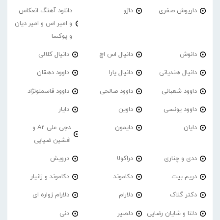
داریوش صفری
داژو
دانلود آهنگ انعکاس
و امیر اس و امیر دیان
و پوکسا
دانوش
دانیال اس اچ
دانیال کلالی
دانیال هندیانی
دانیال یارا
داوود دهقان
داوود شعبانی
داوود صالحی
داوود قاسملونژاد
داوود یونسی
داوین
دایار
دایان
دایمون
دجی علی A2 و
افشین ضیایی
ددی و چناری
دراکولا
درویش
دریم بیت
دکاموند
دکاموند و زانیار
دکتر گلاک
دلارام
دلارام زواره ای
دلتا و شایان رضایی
دلصیر
دنی