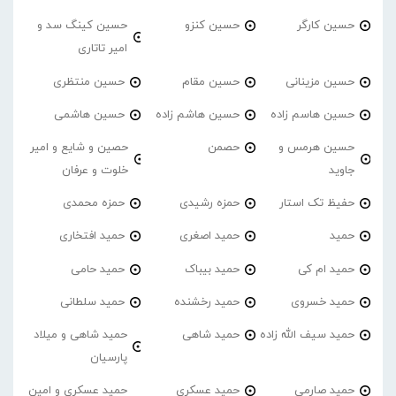
حسین کارگر
حسین کنزو
حسین کینگ سد و
امیر تاتاری
حسین مزینانی
حسین مقام
حسین منتظری
حسین هاسم زاده
حسین هاشم زاده
حسین هاشمی
حسین هرمس و
حصمن
حصین و شایع و امیر
جاوید
خلوت و عرفان
حفیظ تک استار
حمزه رشیدی
حمزه محمدی
حمید
حمید اصغری
حمید افتخاری
حمید ام کی
حمید بیباک
حمید حامی
حمید خسروی
حمید رخشنده
حمید سلطانی
حمید سیف الله زاده
حمید شاهی
حمید شاهی و میلاد
پارسیان
حمید صارمی
حمید عسکری
حمید عسکری و امین