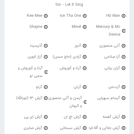
Six – Let It Sing
Kee Mee
Ice Tha One
HD Man
Shayne
Minel
Mercury & Mc
Device
آتی منصوری
آدور
آذرسینا
آرا صلاحی
آرادی (حاج حسن)
آراز الوین
آران براتی
آرتا و کوروش
آرتا و کوروش و
سمی لو
آرت‌من
آرتن
آرتو
آرسام سهرابی
آرسن و آتی منصوری
آرش 13 (نورالله)
و کیوان
آرش آهمه
آرش اچ ان
آرش ای پی
آرش جلالی و آقا فرا
آرش سبحانی
آرش صابری