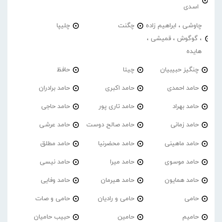
اسدی
چاوشی ، ابراهیم زاده
چگنت
چلیپا
، گوگوش ، قمیشی ،
هایده
چنگیز حبیبیان
چیتا
حافظ
حامد احمدی
حامد اکبری
حامد برادران
حامد بهراد
حامد تاری پور
حامد حاجی
حامد زمانی
حامد صالح دوست
حامد عرشی
حامد ماهینی
حامد محضرنیا
حامد مطلق
حامد موسوی
حامد میرا
حامد نیسی
حامد همایون
حامد هیرمان
حامد وفایی
حامی
حامی و رادیان
حامی و صات
حامیم
حامین
حبیب حامیان