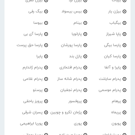
بیباک
بیژن لرد
بیژن نظری
بیژن یار
بیس بیسواد
بیگ رفی
بیگباب
بینام
بیوسا
پاپا شیراز
پارانویا
پارسا آی بی
پارسا بیگی
پارسا پورشان
پارسا حق پرست
پارسا کیان
پازل بند
پایرا
پایرا و آلفا
پدرام افتخاری
پدرام ژاندارم
پدرام‌ سایلنت
پدرام شانه ساز
پدرام غلامی
پدرام موسمی
پدرام نجفیان
پرستو
پرهام
پروفسور
پرویز یاحقی
پریماه
پژمان تکرو و چوبین
پسران شرقی
پوبون
پوری
پوریا ابراهیمی
پوریا باباجان
پوریا حیدرزاده
پوریا رحمانی