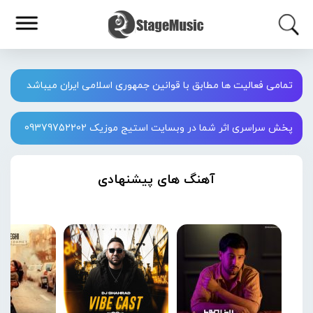
تمامی فعالیت ها مطابق با قوانین جمهوری اسلامی ایران میباشد
پخش سراسری اثر شما در وبسایت استیج موزیک 09379752202
آهنگ های پیشنهادی