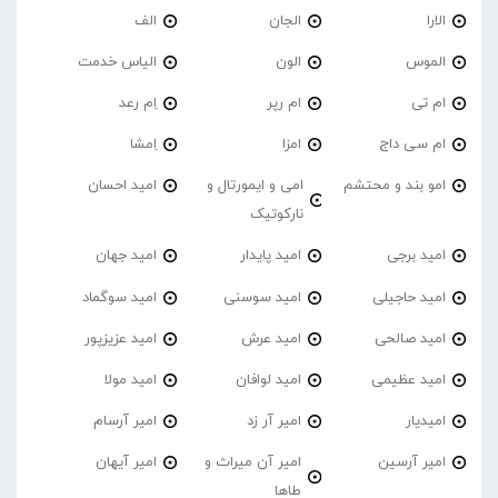
الارا
الجان
الف
الموس
الون
الیاس خدمت
ام تی
ام رپر
اِم رعد
ام سی داج
امزا
اِمشا
امو بند و محتشم
امی و ایمورتال و
امید احسان
نارکوتیک
امید برجی
امید پایدار
امید جهان
امید حاجیلی
امید سوسنی
امید سوگماد
امید صالحی
امید عرش
امید عزیزپور
امید عظیمی
امید لوافان
امید مولا
امیدیار
امیر آر زد
امیر آرسام
امیر آرسین
امیر آن میراث و
امیر آیهان
طاها