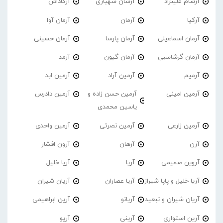
آرشام علینژاد
آرشان شهبازی
آرکاداش
آرکیا
آرمان
آرمان آوا
آرمان اسماعیلی
آرمان پارسا
آرمان حسینی
آرمان گرشاسبی
آرمان گیون
آرمد
آرمیم
آرمین آراد
آرمین ابد
آرمین امینی
آرمین حسن زاده و
آرمین دادرس
یاسین محمدی
آرمین زارعی
آرمین نصرتی
آرمین واحدی
آرن
آرهان
آرون افشار
آروین صمیمی
آریا
آریا خلیل
آریا خلیل و پاپا شیراز
آریا عصاران
آریان شیران
آریان شیران و تبعید
آریانو
آرین ابراهیمی
آرین استواری
آرینی
آریو