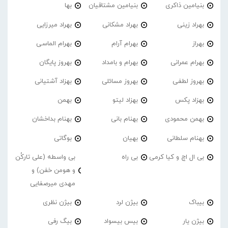
بنیامین ذاکری
بنیامین مشتاقیان
بها
بهراد زینی
بهراد مشکانی
بهراد میرزایی
بهراز
بهرام آرام
بهرام الماسی
بهرام عمرانی
بهرام و بامداد
بهروز پایگان
بهروز لطفی
بهروز مسائلی
بهزاد آشتیانی
بهزاد پکس
بهزاد لیتو
بهمن
بهمن محمودی
بهنام بانی
بهنام بداخشان
بهنام سلطانی
بهیان
بوگاتی
بی ال اچ و کیا کرمی
بی راه
بی واسطه (علی تارکُن
و هومن خفن) و
مهدی میرصفایی
بیباک
بیژن لرد
بیژن نظری
بیژن یار
بیس بیسواد
بیگ رفی