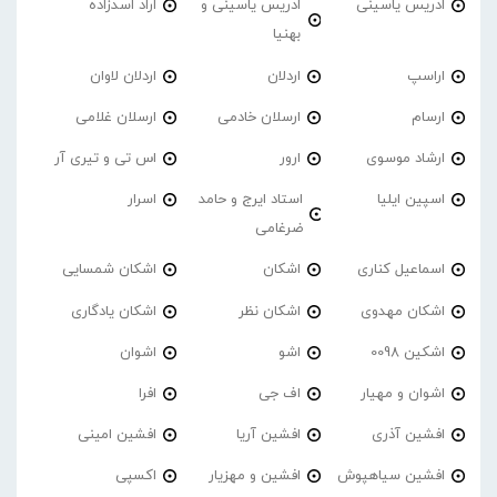
ادریس یاسینی
ادریس یاسینی و
اراد اسدزاده
بهنیا
اراسپ
اردلان
اردلان لاوان
ارسام
ارسلان خادمی
ارسلان غلامی
ارشاد موسوی
ارور
اس تی و تیری آر
اسپین ایلیا
استاد ایرج و حامد
اسرار
ضرغامی
اسماعیل کناری
اشکان
اشکان شمسایی
اشکان مهدوی
اشکان نظر
اشکان یادگاری
اشکین 0098
اشو
اشوان
اشوان و مهیار
اف جی
افرا
افشین آذری
افشین آریا
افشین امینی
افشین سیاهپوش
افشین و مهزیار
اکسپی