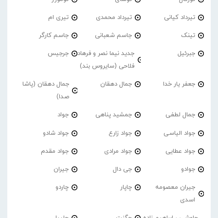
تیرداد کیانی
تیرداد محمدی
تیری ام
تینک
جاسم شعبانی
جاسم کارگر
جبرئیل
جدید نیما نصر و فرهاد
جرجیس
فلاحی (سایروس بند)
جعفر یار خدا
جمال دهقان
جمال دهقان (پاشا
صدا)
جمال لطفی
جمشید پناهی
جواد
جواد الیاسی
جواد زارع
جواد شادو
جواد عطایی
جواد مرادی
جواد مقدم
جوادو
جی دال
جیران
جیران معصومه
چاپار
چاردو
اسدی