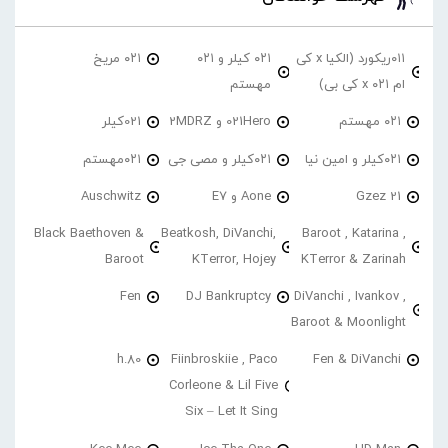
۰۱۱ریکورد (الکیا x کی
۰۲۱ کیلر و ۰۲۱
۰۲۱ مریخ
ام ۰۲۱ x کی بی)
مهستم
۰۲۱ مهستم
021Hero و 2MDRZ
021کیلر
۰۲۱کیلر و امین نیا
۰۲۱کیلر و مصی جی
۰۲۱مهستم
21 Gzez
Aone و E7
Auschwitz
Black Baethoven &
Beatkosh, DiVanchi,
Baroot , Katarina ,
Baroot
KTerror, Hojey
KTerror & Zarinah
Fen
DJ Bankruptcy
DiVanchi , Ivankov ,
Baroot & Moonlight
h.80
Fiinbroskiie , Paco
Fen & DiVanchi
Corleone & Lil Five
Six – Let It Sing