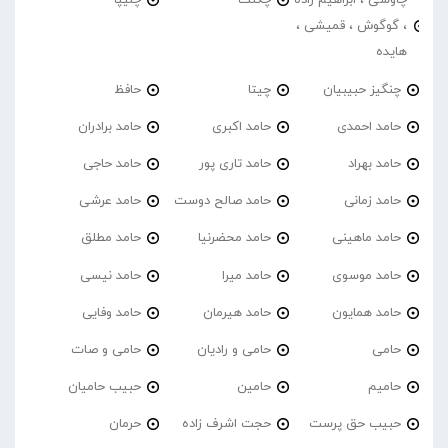
چاوشی ، ابراهیم زاده
چگنت
چلیپا
، گوگوش ، قمیشی ،
هایده
چنگیز حبیبیان
چیتا
حافظ
حامد احمدی
حامد اکبری
حامد برادران
حامد بهراد
حامد تاری پور
حامد حاجی
حامد زمانی
حامد صالح دوست
حامد عرشی
حامد ماهینی
حامد محضرنیا
حامد مطلق
حامد موسوی
حامد میرا
حامد نیسی
حامد همایون
حامد هیرمان
حامد وفایی
حامی
حامی و رادیان
حامی و صات
حامیم
حامین
حبیب حامیان
حبیب حق پرست
حجت اشرف زاده
حرمان