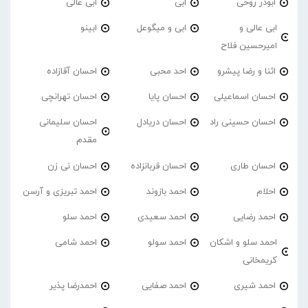
ابوذر روحی
ابی
ابی عالی
ابی عالی و
ابی و میگوعل
ابینو
امیرحسین فلاح
اثنا و رضا پیشرو
احد محبی
احسان آقازاده
احسان اسماعیلی
احسان پایا
احسان تهرانچی
احسان حسینی راد
احسان دریادل
احسان سلیمانی
مقدم
احسان طاری
احسان قربانزاده
احسان نی زن
احلام
احمد بازوند
احمد تبریزی و آرسن
احمد‌ رضایی
احمد سعیدی
احمد سلو
احمد سلو و اشکان
احمد سولو
احمد شامی
کریمخانی
احمد شیری
احمد صفایی
احمدرضا پذیر