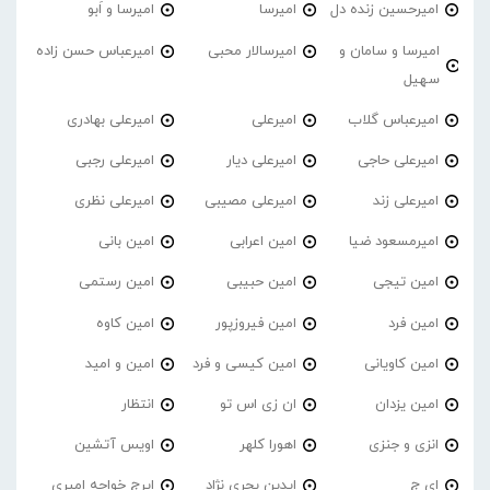
امیرحسین زنده دل
امیرسا
امیرسا و اَبو
امیرسا و سامان و
امیرسالار محبی
امیرعباس حسن زاده
سهیل
امیرعباس گلاب
امیرعلی
امیرعلی بهادری
امیرعلی حاجی
امیرعلی دیار
امیرعلی رجبی
امیرعلی زند
امیرعلی مصیبی
امیرعلی نظری
امیرمسعود ضیا
امین اعرابی
امین بانی
امین تیجی
امین حبیبی
امین رستمی
امین فرد
امین فیروزپور
امین کاوه
امین کاویانی
امین کیسی و فرد
امین و امید
امین یزدان
ان زی اس تو
انتظار
انزی و جنزی
اهورا کلهر
اویس آتشین
ای ج
ایدین بحری نژاد
ایرج خواجه امیری