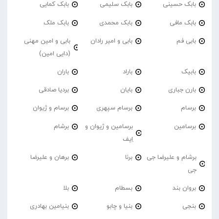
بابک حسینی
بابک سلیمی
بابک کمایی
بابک مافی
بابک محمدی
بابک ملک
بابی فم
بابی و امیر رادان
بابی و امین مهنی
(دایی امین)
بابیک
باراد
باران
بارن جباری
بایان
بردیا صادقی
برسام
برسام سپهری
برسام و ژیوان
برسامین
برسامین و ژیوان و
برشام
اِیف
برشام و علیرضا جی
برنا
برهان و علیرضا
جی
بروان بند
بسطام
بلا
بنجی
بنیا و چابو
بنیامین بهادری