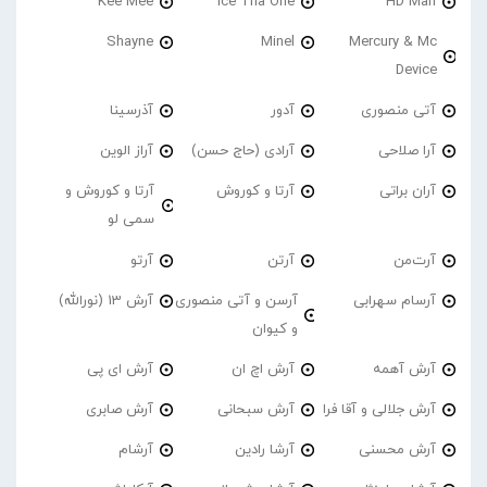
Kee Mee
Ice Tha One
HD Man
Shayne
Minel
Mercury & Mc
Device
آتی منصوری
آدور
آذرسینا
آرا صلاحی
آرادی (حاج حسن)
آراز الوین
آران براتی
آرتا و کوروش
آرتا و کوروش و
سمی لو
آرت‌من
آرتن
آرتو
آرسام سهرابی
آرسن و آتی منصوری
آرش 13 (نورالله)
و کیوان
آرش آهمه
آرش اچ ان
آرش ای پی
آرش جلالی و آقا فرا
آرش سبحانی
آرش صابری
آرش محسنی
آرشا رادین
آرشام