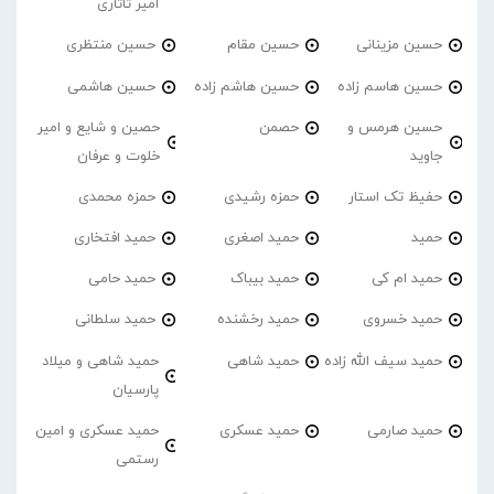
امیر تاتاری
حسین مزینانی
حسین مقام
حسین منتظری
حسین هاسم زاده
حسین هاشم زاده
حسین هاشمی
حسین هرمس و
حصمن
حصین و شایع و امیر
جاوید
خلوت و عرفان
حفیظ تک استار
حمزه رشیدی
حمزه محمدی
حمید
حمید اصغری
حمید افتخاری
حمید ام کی
حمید بیباک
حمید حامی
حمید خسروی
حمید رخشنده
حمید سلطانی
حمید سیف الله زاده
حمید شاهی
حمید شاهی و میلاد
پارسیان
حمید صارمی
حمید عسکری
حمید عسکری و امین
رستمی