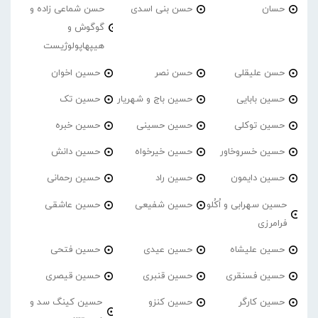
حسان
حسن بنی اسدی
حسن شماعی زاده و
گوگوش و
هیپهاپولوژیست
حسن علیقلی
حسن نصر
حسین اخوان
حسین بابایی
حسین باج و شهریار
حسین تک
حسین توکلی
حسین حسینی
حسین خبره
حسین خسروخاور
حسین خیرخواه
حسین دانش
حسین دایمون
حسین راد
حسین رحمانی
حسین سهرابی و اُکُلو
حسین شفیعی
حسین عاشقی
فرامرزی
حسین علیشاه
حسین عیدی
حسین فتحی
حسین فسنقری
حسین قنبری
حسین قیصری
حسین کارگر
حسین کنزو
حسین کینگ سد و