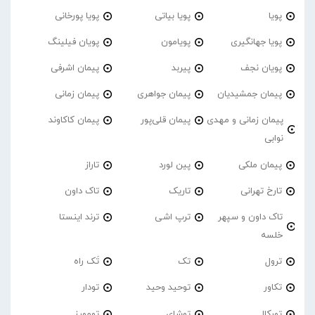
پویا
پویا بیاتی
پویا پورخانی
پویا جهانگیری
پویامون
پویان فیلینگ
پویان نجف
پیربد
پیمان اشرفی
پیمان جمشیدیان
پیمان جواهری
پیمان زمانی
پیمان زمانی و مهدی
پیمان قلی‌پور
پیمان کاکاوند
نوابی
پیمان ملکی
پین لورد
تاراز
تارخ تهرانی
تاریک
تاک داون
تاک داون و سپهر
ترپ اشی
ترند اینستا
خلسه
ترول
تک
تَک راه
تکاور
توحید وحید
تودار
تورکال
توشای
تومورز