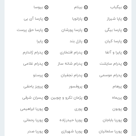
بیگباب
بینام
بیوسا
پاپا شیراز
پارانویا
پارسا آی بی
پارسا بیگی
پارسا پورشان
پارسا حق پرست
پارسا کیان
پازل بند
پایرا
پایرا و آلفا
پدرام افتخاری
پدرام ژاندارم
پدرام‌ سایلنت
پدرام شانه ساز
پدرام غلامی
پدرام موسمی
پدرام نجفیان
پرستو
پرهام
پروفسور
پرویز یاحقی
پریماه
پژمان تکرو و چوبین
پسران شرقی
پوبون
پوری
پوریا ابراهیمی
پوریا باباجان
پوریا حیدرزاده
پوریا رحمانی
پوریا سلمانیان
پوریا شهبازی
پوریا صدر