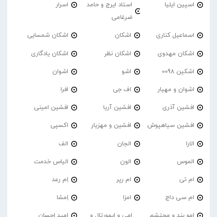
اسپین ایلیا
استاد ایرج و حامد
اسرار
ضرغامی
اسماعیل کناری
اشکان
اشکان شمسایی
اشکان مهدوی
اشکان نظر
اشکان یادگاری
اشکین 0098
اشو
اشوان
اشوان و مهیار
اف جی
افرا
افشین آذری
افشین آریا
افشین امینی
افشین سیاهپوش
افشین و مهزیار
اکسپی
الارا
الجان
الف
الموس
الون
الیاس خدمت
ام تی
ام رپر
اِم رعد
ام سی داج
امزا
اِمشا
امو بند و محتشم
امی و ایمورتال و
امید احسان