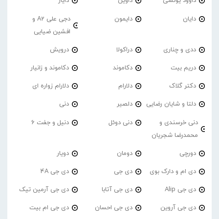
داوود یونسی
داوین
دایار
دایان
دایمون
دجی علی A2 و
افشین ضیایی
ددی و چناری
دراکولا
درویش
دریم بیت
دکاموند
دکاموند و زانیار
دکتر گلاک
دلارام
دلارام زواره ای
دلتا و شایان رضایی
دلصیر
دنی
دنی خرسندی و
دنی دوئل
دنیل و جفت 6
محمدرضا شجریان
دورچی
دومان
دویار
دی ام و دارک بوی
دی جی
دی جی 4A
دی جی Alip
دی جی آتابا
دی جی آرمین تیک
دی جی آروین
دی جی احسان
دی جی ام بیت