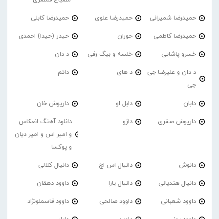
حمیدرضا شمیرانی
حمیدرضا علوی
حمیدرضا کابلی
حمیدرضا کاظمی
حوران
حیدر (حیدا) احمدی
خسرو پاشایی
خلسه و بیگ رفی
د دان
د دان و علیرضا جی
د های
دائم
جی
دابان
دابل او
داریوش خان
داریوش صفری
داژو
دانلود آهنگ انعکاس
و امیر اس و امیر دیان
و پوکسا
دانوش
دانیال اس اچ
دانیال کلالی
دانیال هندیانی
دانیال یارا
داوود دهقان
داوود شعبانی
داوود صالحی
داوود قاسملونژاد