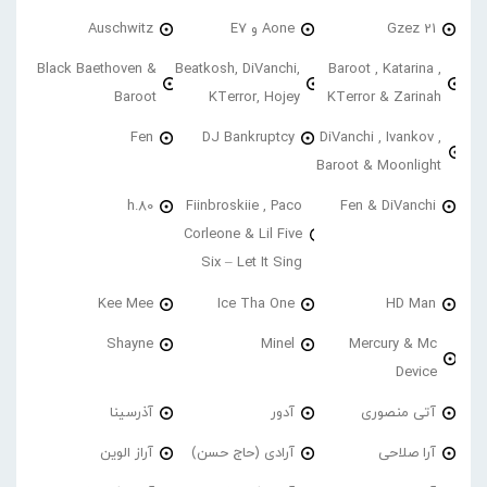
21 Gzez
Aone و E7
Auschwitz
Black Baethoven &
Beatkosh, DiVanchi,
Baroot , Katarina ,
Baroot
KTerror, Hojey
KTerror & Zarinah
Fen
DJ Bankruptcy
DiVanchi , Ivankov ,
Baroot & Moonlight
h.80
Fiinbroskiie , Paco
Fen & DiVanchi
Corleone & Lil Five
Six – Let It Sing
Kee Mee
Ice Tha One
HD Man
Shayne
Minel
Mercury & Mc
Device
آتی منصوری
آدور
آذرسینا
آرا صلاحی
آرادی (حاج حسن)
آراز الوین