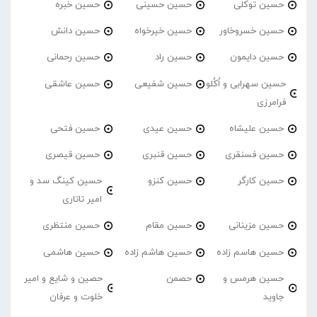
حسین توکلی
حسین حسینی
حسین خبره
حسین خسروخاور
حسین خیرخواه
حسین دانش
حسین دایمون
حسین راد
حسین رحمانی
حسین سهرابی و اُکُلو
حسین شفیعی
حسین عاشقی
فرامرزی
حسین علیشاه
حسین عیدی
حسین فتحی
حسین فسنقری
حسین قنبری
حسین قیصری
حسین کارگر
حسین کنزو
حسین کینگ سد و
امیر تاتاری
حسین مزینانی
حسین مقام
حسین منتظری
حسین هاسم زاده
حسین هاشم زاده
حسین هاشمی
حسین هرمس و
حصمن
حصین و شایع و امیر
جاوید
خلوت و عرفان