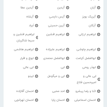
آیان
آیدین
آیدین عطا
آیریک بویز
آیس دارسی
آیشاه
آیکان
آیین حسینی
اَبراد
ابراهیم ارزانی
ابراهیم افشین
ابراهیم افشین و
سیما شاکریان
ابراهیم چاوشی
ابراهیم علیزاده
ابراهیم هاشمی
ابوالفضل کرامت
ابوالفضل محمدی
ابوچ و اقرار
ابوذر روحی
ابی
ابی عالی
ابی عالی و
ابی و میگوعل
ابینو
امیرحسین فلاح
اثنا و رضا پیشرو
احد محبی
احسان آقازاده
احسان اسماعیلی
احسان پایا
احسان تهرانچی