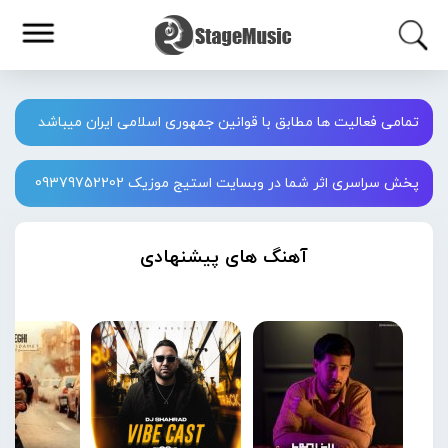
تمامی فعالیت ها مطابق با قوانین جمهوری اسلامی ایران میباشد
پخش سراسری اثر شما در وبسایت استیج موزیک 09379752202
آهنگ های پیشنهادی