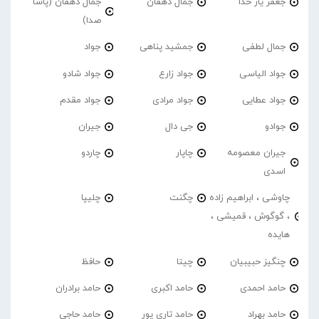
جعفر یار خدا
جمال دهقان
جمال دهقان (پاشا
صدا)
جمال لطفی
جمشید پناهی
جواد
جواد الیاسی
جواد زارع
جواد شادو
جواد عطایی
جواد مرادی
جواد مقدم
جوادو
جی دال
جیران
جیران معصومه
چاپار
چاردو
اسدی
چاوشی ، ابراهیم زاده
چگنت
چلیپا
، گوگوش ، قمیشی ،
هایده
چنگیز حبیبیان
چیتا
حافظ
حامد احمدی
حامد اکبری
حامد برادران
حامد بهراد
حامد تاری پور
حامد حاجی