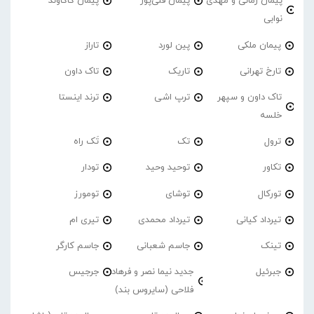
پیمان زمانی و مهدی
پیمان قلی‌پور
پیمان کاکاوند
نوابی
پیمان ملکی
پین لورد
تاراز
تارخ تهرانی
تاریک
تاک داون
تاک داون و سپهر
ترپ اشی
ترند اینستا
خلسه
ترول
تک
تَک راه
تکاور
توحید وحید
تودار
تورکال
توشای
تومورز
تیرداد کیانی
تیرداد محمدی
تیری ام
تینک
جاسم شعبانی
جاسم کارگر
جبرئیل
جدید نیما نصر و فرهاد
جرجیس
فلاحی (سایروس بند)