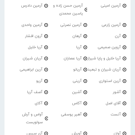
آرمین امینی
آرمین حسن زاده و
آرمین دادرس
یاسین محمدی
آرمین زارعی
آرمین نصرتی
آرمین واحدی
آرن
آرهان
آرون افشار
آروین صمیمی
آریا
آریا خلیل
آریا خلیل و پاپا شیراز
آریا عصاران
آریان شیران
آریان شیران و تبعید
آریانو
آرین ابراهیمی
آرین استواری
آرینی
آریو
آشور
آشین
آصف آریا
آقای اصل
آکاس
آکای
آنست
آهیر یوسفی
آواس و آرش
سولویست
آوان
آویش
آی سیس