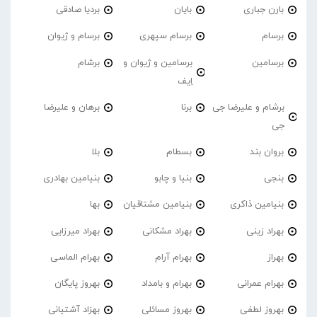
بارن جباری
بایان
بردیا صادقی
برسام
برسام سپهری
برسام و ژیوان
برسامین
برسامین و ژیوان و
برشام
اِیف
برشام و علیرضا جی
برنا
برهان و علیرضا
جی
بروان بند
بسطام
بلا
بنجی
بنیا و چابو
بنیامین بهادری
بنیامین ذاکری
بنیامین مشتاقیان
بها
بهراد زینی
بهراد مشکانی
بهراد میرزایی
بهراز
بهرام آرام
بهرام الماسی
بهرام عمرانی
بهرام و بامداد
بهروز پایگان
بهروز لطفی
بهروز مسائلی
بهزاد آشتیانی