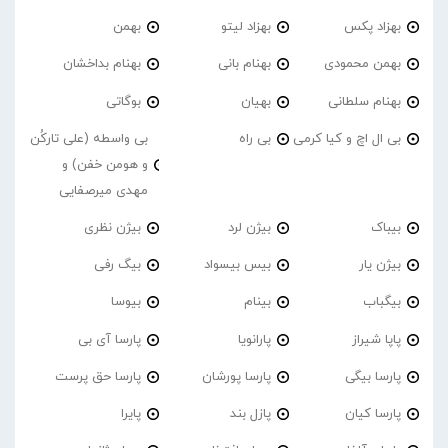
بهزاد پکس
بهزاد لیتو
بهمن
بهمن محمودی
بهنام بانی
بهنام بداخشان
بهنام سلطانی
بهیان
بوگاتی
بی ال اچ و کیا کرمی
بی راه
بی واسطه (علی تارکُن
و هومن خفن) و
مهدی میرصفایی
بیباک
بیژن لرد
بیژن نظری
بیژن یار
بیس بیسواد
بیگ رفی
بیگباب
بینام
بیوسا
پاپا شیراز
پارانویا
پارسا آی بی
پارسا بیگی
پارسا پورشان
پارسا حق پرست
پارسا کیان
پازل بند
پایرا