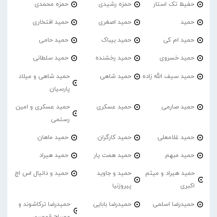
حفیظ تک استار
حمزه رشیدی
حمزه محمدی
حمید
حمید اصغری
حمید افتخاری
حمید ام کی
حمید بیباک
حمید حامی
حمید خسروی
حمید رخشنده
حمید سلطانی
حمید سیف الله زاده
حمید شاهی
حمید شاهی و میلاد
پارسیان
حمید صارمی
حمید عسکری
حمید عسکری و امین
رستمی
حمید غلامعلی
حمید کارگران
حمید ماهان
حمید مبهم
حمید همت یار
حمید هیراد
حمید هیراد و میثم
حمید و جاوید
حمید و دانیال اس اچ
اکبری
پیروزنیا
حمیدرضا اسلمی
حمیدرضا بابایی
حمیدرضا ترکاشوند و
مصباح قمصری