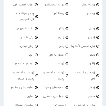
روزبه بمانی
روزبه درخشانیان
روزبه نعمت الهی
رولاین
ریفلکشن
رِیو و مونادم و
ال‌ایکس‌وی
رییل
زانکو
زانیار خسروی
زِد پی
زعیم
زکی شمس
زکی شمس (آبادی)
زمان
زمان زمانی
زیمور
زیمور به نام
زیها
ژاکان
ژوپیتر
ژوپیتر و نیسح
ژوپیتر و نیسح به
ژوپیتر و نیسح و
ژوپیتر و نیسح و
نام
پارسا
پارسا و استاد
ژیوار
ساچمیش و فراز
ساچمیش و مفسر
ساحر
سارا علی عسگری
سارن
سارن و کوروش و
ساسان
ساسان اعتمادی