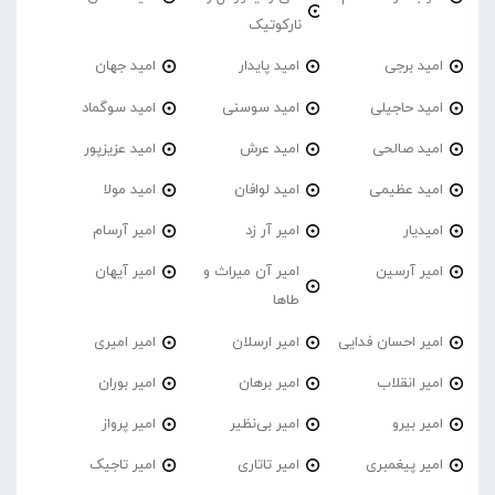
نارکوتیک
امید برجی
امید پایدار
امید جهان
امید حاجیلی
امید سوسنی
امید سوگماد
امید صالحی
امید عرش
امید عزیزپور
امید عظیمی
امید لوافان
امید مولا
امیدیار
امیر آر زد
امیر آرسام
امیر آرسین
امیر آن میراث و
امیر آیهان
طاها
امیر احسان فدایی
امیر ارسلان
امیر امیری
امیر انقلاب
امیر برهان
امیر‌ بوران
امیر بیرو
امیر بی‌نظیر
امیر پرواز
امیر پیغمبری
امیر تاتاری
امیر تاجیک