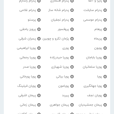
پایرا و آلفا
پدرام افتخاری
پدرام ژاندارم
پدرام‌ سایلنت
پدرام شانه ساز
پدرام غلامی
پدرام موسمی
پدرام نجفیان
پرستو
پرهام
پروفسور
پرویز یاحقی
پریماه
پژمان تکرو و چوبین
پسران شرقی
پوبون
پوری
پوریا ابراهیمی
پوریا باباجان
پوریا حیدرزاده
پوریا رحمانی
پوریا سلمانیان
پوریا شهبازی
پوریا صدر
پویا
پویا بیاتی
پویا پورخانی
پویا جهانگیری
پویامون
پویان فیلینگ
پویان نجف
پیربد
پیمان اشرفی
پیمان جمشیدیان
پیمان جواهری
پیمان زمانی