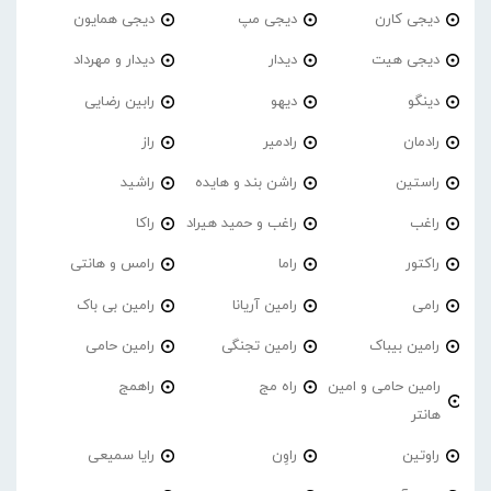
دیجی کارن
دیجی مپ
دیجی همایون
دیجی هیت
دیدار
دیدار و مهرداد
دینگو
دیهو
رابین رضایی
رادمان
رادمیر
راز
راستین
راشن بند و هایده
راشید
راغب
راغب و حمید هیراد
راکا
راکتور
راما
رامس و هانتی
رامی
رامین آریانا
رامین بی باک
رامین بیباک
رامین تجنگی
رامین حامی
رامین حامی و امین
راه مج
راهمج
هانتر
راوتین
راوِن
رایا سمیعی