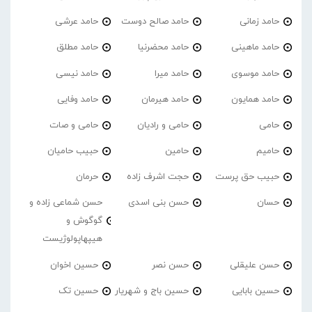
حامد زمانی
حامد صالح دوست
حامد عرشی
حامد ماهینی
حامد محضرنیا
حامد مطلق
حامد موسوی
حامد میرا
حامد نیسی
حامد همایون
حامد هیرمان
حامد وفایی
حامی
حامی و رادیان
حامی و صات
حامیم
حامین
حبیب حامیان
حبیب حق پرست
حجت اشرف زاده
حرمان
حسان
حسن بنی اسدی
حسن شماعی زاده و
گوگوش و
هیپهاپولوژیست
حسن علیقلی
حسن نصر
حسین اخوان
حسین بابایی
حسین باج و شهریار
حسین تک