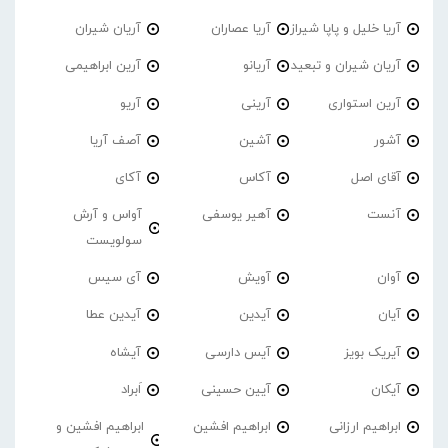
آریا خلیل و پاپا شیراز
آریا عصاران
آریان شیران
آریان شیران و تبعید
آریانو
آرین ابراهیمی
آرین استواری
آرینی
آریو
آشور
آشین
آصف آریا
آقای اصل
آکاس
آکای
آنست
آهیر یوسفی
آواس و آرش
سولویست
آوان
آویش
آی سیس
آیان
آیدین
آیدین عطا
آیریک بویز
آیس دارسی
آیشاه
آیکان
آیین حسینی
اَبراد
ابراهیم ارزانی
ابراهیم افشین
ابراهیم افشین و