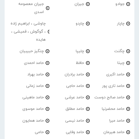
جوادو
جیران
جیران معصومه
اسدی
چاپار
چاردو
چاوشی ، ابراهیم زاده
، گوگوش ، قمیشی ،
هایده
چگنت
چلیپا
چنگیز حبیبیان
چیتا
حافظ
حامد احمدی
حامد اکبری
حامد برادران
حامد بهراد
حامد تاری پور
حامد حاجی
حامد زمانی
حامد صالح دوست
حامد عرشی
حامد ماهینی
حامد محضرنیا
حامد مطلق
حامد موسوی
حامد میرا
حامد نیسی
حامد همایون
حامد هیرمان
حامد وفایی
حامی