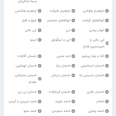
سیما شاکریان
ابراهیم چاوشی
ابراهیم علیزاده
ابراهیم هاشمی
ابوالفضل کرامت
ابوالفضل محمدی
ابوچ و اقرار
ابوذر روحی
ابی
ابی عالی
ابی عالی و
ابی و میگوعل
ابینو
امیرحسین فلاح
اثنا و رضا پیشرو
احد محبی
احسان آقازاده
احسان اسماعیلی
احسان پایا
احسان تهرانچی
احسان حسینی راد
احسان دریادل
احسان سلیمانی
مقدم
احسان طاری
احسان قربانزاده
احسان نی زن
احلام
احمد بازوند
احمد تبریزی و آرسن
احمد‌ رضایی
احمد سعیدی
احمد سلو