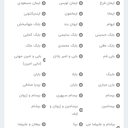
ایمان فرخ
ایمان لویس
ایمان مسعودی
ایمانا
ایمانمون
ایندیکتونی
ایهام
ایوان بند
بابک جهانبخش
بابک حسینی
بابک سلیمی
بابک کمایی
بابک مافی
بابک محمدی
بابک ملک
بابی فم
بابی و امیر رادان
بابی و امین مهنی
(دایی امین)
بابیک
باراد
باران
بارن جباری
بایان
بردیا صادقی
برسام
برسام سپهری
برسام و ژیوان
برسامین
برسامین و ژیوان و
برشام
اِیف
برشام و علیرضا جی
برنا
برهان و علیرضا