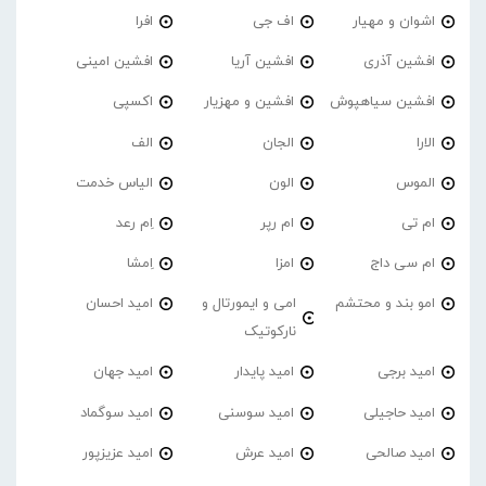
اشوان و مهیار
اف جی
افرا
افشین آذری
افشین آریا
افشین امینی
افشین سیاهپوش
افشین و مهزیار
اکسپی
الارا
الجان
الف
الموس
الون
الیاس خدمت
ام تی
ام رپر
اِم رعد
ام سی داج
امزا
اِمشا
امو بند و محتشم
امی و ایمورتال و
امید احسان
نارکوتیک
امید برجی
امید پایدار
امید جهان
امید حاجیلی
امید سوسنی
امید سوگماد
امید صالحی
امید عرش
امید عزیزپور