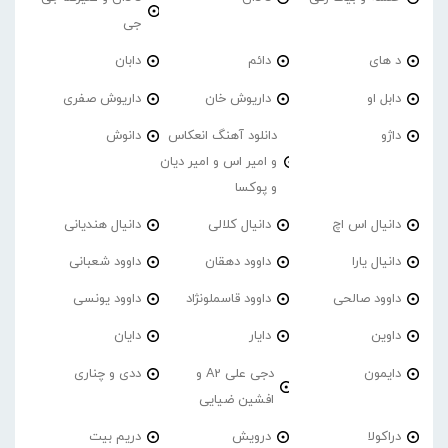
جی
د های
دائم
دابان
دابل او
داریوش خان
داریوش صفری
داژو
دانلود آهنگ انعکاس
دانوش
و امیر اس و امیر دیان
و پوکسا
دانیال اس اچ
دانیال کلالی
دانیال هندیانی
دانیال یارا
داوود دهقان
داوود شعبانی
داوود صالحی
داوود قاسملونژاد
داوود یونسی
داوین
دایار
دایان
دایمون
دجی علی A2 و
ددی و چناری
افشین ضیایی
دراکولا
درویش
دریم بیت