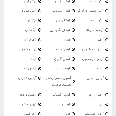
آرش آهمه
آرش اچ ان
آرش ای پی
آرش جلالی و آقا فرا
آرش سبحانی
آرش صابری
آرش محسنی
آرشا رادین
آرشام
آرشام علینژاد
آرشان شهبازی
آرکاداش
آرکیا
آرمان
آرمان آوا
آرمان اسماعیلی
آرمان پارسا
آرمان حسینی
آرمان گرشاسبی
آرمان گیون
آرمد
آرمیم
آرمین آراد
آرمین ابد
آرمین امینی
آرمین حسن زاده و
آرمین دادرس
یاسین محمدی
آرمین زارعی
آرمین نصرتی
آرمین واحدی
آرن
آرهان
آرون افشار
آروین صمیمی
آریا
آریا خلیل