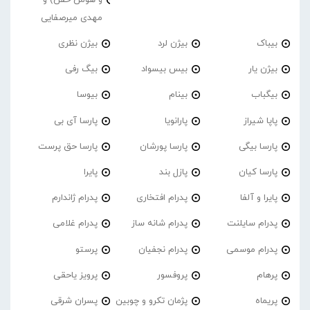
مهدی میرصفایی
بیباک
بیژن لرد
بیژن نظری
بیژن یار
بیس بیسواد
بیگ رفی
بیگباب
بینام
بیوسا
پاپا شیراز
پارانویا
پارسا آی بی
پارسا بیگی
پارسا پورشان
پارسا حق پرست
پارسا کیان
پازل بند
پایرا
پایرا و آلفا
پدرام افتخاری
پدرام ژاندارم
پدرام‌ سایلنت
پدرام شانه ساز
پدرام غلامی
پدرام موسمی
پدرام نجفیان
پرستو
پرهام
پروفسور
پرویز یاحقی
پریماه
پژمان تکرو و چوبین
پسران شرقی