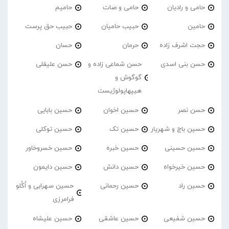
حامی و رادیان
حامی و صات
حامیم
حامین
حبیب حامیان
حبیب حق پرست
حجت اشرف زاده
حرمان
حسان
حسن بنی اسدی
حسن شماعی زاده و
حسن علیقلی
گوگوش و
هیپهاپولوژیست
حسن نصر
حسین اخوان
حسین بابایی
حسین باج و شهریار
حسین تک
حسین توکلی
حسین حسینی
حسین خبره
حسین خسروخاور
حسین خیرخواه
حسین دانش
حسین دایمون
حسین راد
حسین رحمانی
حسین سهرابی و اُکُلو
فرامرزی
حسین شفیعی
حسین عاشقی
حسین علیشاه