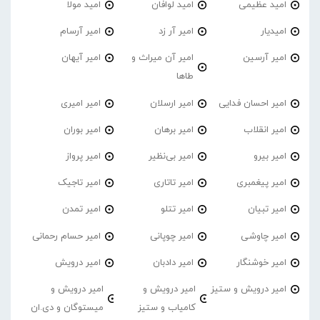
امید عظیمی
امید لوافان
امید مولا
امیدیار
امیر آر زد
امیر آرسام
امیر آرسین
امیر آن میراث و
امیر آیهان
طاها
امیر احسان فدایی
امیر ارسلان
امیر امیری
امیر انقلاب
امیر برهان
امیر‌ بوران
امیر بیرو
امیر بی‌نظیر
امیر پرواز
امیر پیغمبری
امیر تاتاری
امیر تاجیک
امیر تبیان
امیر تتلو
امیر تمدن
امیر چاوشی
امیر چوپانی
امیر حسام رحمانی
امیر خوشنگار
امیر دادبان
امیر درویش
امیر درویش و ستیز
امیر درویش و
امیر درویش و
کامیاب و ستیز
میستوگان و دی.ان