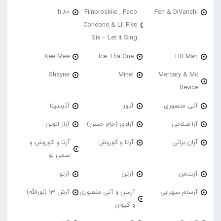
h.80
Fiinbroskiie , Paco
Fen & DiVanchi
Corleone & Lil Five
Six – Let It Sing
Kee Mee
Ice Tha One
HD Man
Shayne
Minel
Mercury & Mc
Device
آتی منصوری
آدور
آذرسینا
آرا صلاحی
آرادی (حاج حسن)
آراز الوین
آران براتی
آرتا و کوروش
آرتا و کوروش و
سمی لو
آرت‌من
آرتن
آرتو
آرسام سهرابی
آرسن و آتی منصوری
آرش 13 (نورالله)
و کیوان