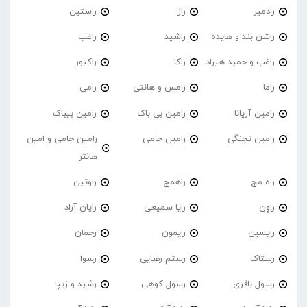
رادمیر
راز
راستین
راشن بند و هایده
راشید
راغب
راغب و حمید هیراد
راکا
راکتور
راما
رامس و هانتی
رامی
رامین آریانا
رامین بی باک
رامین بیباک
رامین تجنگی
رامین حامی
رامین حامی و امین
هانتر
راه مج
راهمج
راوتین
راوِن
رایا سمیعی
رایان آراد
رایسین
رایمون
رحمان
رستاک
رستم رضایی
رسوا
رسول باقری
رسول کوهی
رشید و زیپا