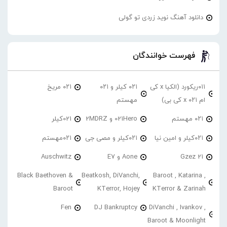
دانلود آهنگ نوید زردی تو گولی
فهرست خوانندگان
۰۱۱ریکورد (الکیا x کی
۰۲۱ کیلر و ۰۲۱
۰۲۱ مریخ
ام ۰۲۱ x کی بی)
مهستم
۰۲۱ مهستم
021Hero و 2MDRZ
021کیلر
۰۲۱کیلر و امین نیا
۰۲۱کیلر و مصی جی
۰۲۱مهستم
21 Gzez
Aone و E7
Auschwitz
Black Baethoven &
Beatkosh, DiVanchi,
Baroot , Katarina ,
Baroot
KTerror, Hojey
KTerror & Zarinah
Fen
DJ Bankruptcy
DiVanchi , Ivankov ,
Baroot & Moonlight