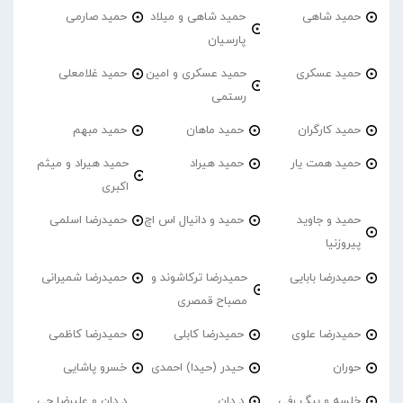
حمید شاهی
حمید شاهی و میلاد
حمید صارمی
پارسیان
حمید عسکری
حمید عسکری و امین
حمید غلامعلی
رستمی
حمید کارگران
حمید ماهان
حمید مبهم
حمید همت یار
حمید هیراد
حمید هیراد و میثم
اکبری
حمید و جاوید
حمید و دانیال اس اچ
حمیدرضا اسلمی
پیروزنیا
حمیدرضا بابایی
حمیدرضا ترکاشوند و
حمیدرضا شمیرانی
مصباح قمصری
حمیدرضا علوی
حمیدرضا کابلی
حمیدرضا کاظمی
حوران
حیدر (حیدا) احمدی
خسرو پاشایی
خلسه و بیگ رفی
د دان
د دان و علیرضا جی