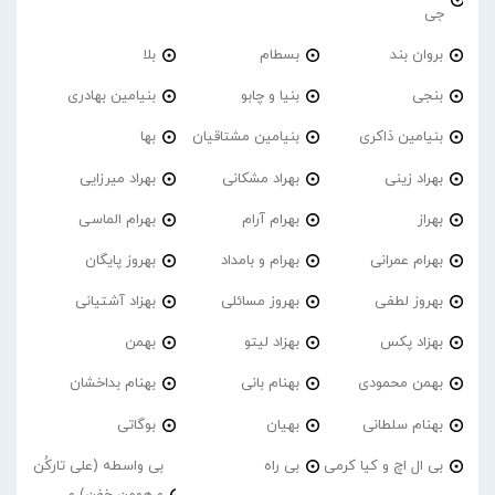
جی
بروان بند
بسطام
بلا
بنجی
بنیا و چابو
بنیامین بهادری
بنیامین ذاکری
بنیامین مشتاقیان
بها
بهراد زینی
بهراد مشکانی
بهراد میرزایی
بهراز
بهرام آرام
بهرام الماسی
بهرام عمرانی
بهرام و بامداد
بهروز پایگان
بهروز لطفی
بهروز مسائلی
بهزاد آشتیانی
بهزاد پکس
بهزاد لیتو
بهمن
بهمن محمودی
بهنام بانی
بهنام بداخشان
بهنام سلطانی
بهیان
بوگاتی
بی ال اچ و کیا کرمی
بی راه
بی واسطه (علی تارکُن
و هومن خفن) و