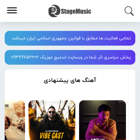
تمامی فعالیت ها مطابق با قوانین جمهوری اسلامی ایران میباشد
پخش سراسری اثر شما در وبسایت استیج موزیک 09379752202
آهنگ های پیشنهادی