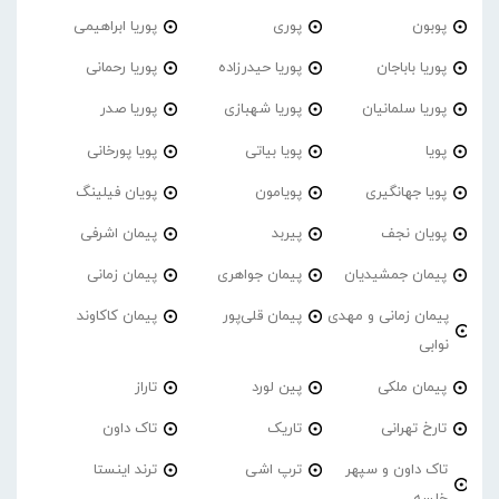
پوبون
پوری
پوریا ابراهیمی
پوریا باباجان
پوریا حیدرزاده
پوریا رحمانی
پوریا سلمانیان
پوریا شهبازی
پوریا صدر
پویا
پویا بیاتی
پویا پورخانی
پویا جهانگیری
پویامون
پویان فیلینگ
پویان نجف
پیربد
پیمان اشرفی
پیمان جمشیدیان
پیمان جواهری
پیمان زمانی
پیمان زمانی و مهدی
پیمان قلی‌پور
پیمان کاکاوند
نوابی
پیمان ملکی
پین لورد
تاراز
تارخ تهرانی
تاریک
تاک داون
تاک داون و سپهر
ترپ اشی
ترند اینستا
خلسه