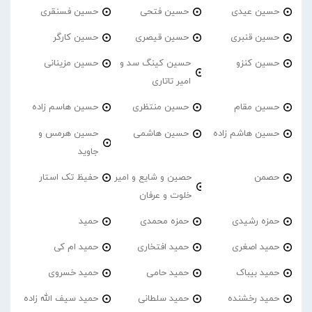
حسین عیدی
حسین فتحی
حسین فسنقری
حسین قنبری
حسین قیصری
حسین کارگر
حسین کنزو
حسین کینگ سد و
حسین مزینانی
امیر تاتاری
حسین مقام
حسین منتظری
حسین هاسم زاده
حسین هاشم زاده
حسین هاشمی
حسین هرمس و
جاوید
حصمن
حصین و شایع و امیر
حفیظ تک استار
خلوت و عرفان
حمزه رشیدی
حمزه محمدی
حمید
حمید اصغری
حمید افتخاری
حمید ام کی
حمید بیباک
حمید حامی
حمید خسروی
حمید رخشنده
حمید سلطانی
حمید سیف الله زاده