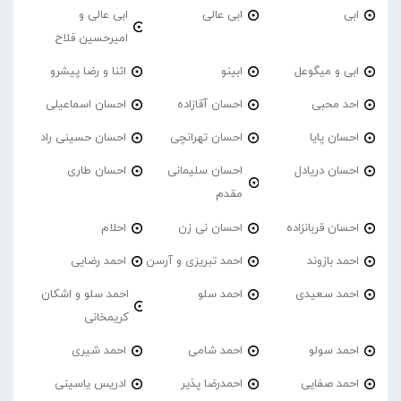
ابی
ابی عالی
ابی عالی و
امیرحسین فلاح
ابی و میگوعل
ابینو
اثنا و رضا پیشرو
احد محبی
احسان آقازاده
احسان اسماعیلی
احسان پایا
احسان تهرانچی
احسان حسینی راد
احسان دریادل
احسان سلیمانی
احسان طاری
مقدم
احسان قربانزاده
احسان نی زن
احلام
احمد بازوند
احمد تبریزی و آرسن
احمد‌ رضایی
احمد سعیدی
احمد سلو
احمد سلو و اشکان
کریمخانی
احمد سولو
احمد شامی
احمد شیری
احمد صفایی
احمدرضا پذیر
ادریس یاسینی