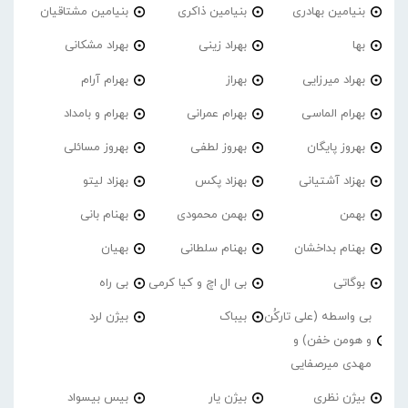
بنیامین بهادری
بنیامین ذاکری
بنیامین مشتاقیان
بها
بهراد زینی
بهراد مشکانی
بهراد میرزایی
بهراز
بهرام آرام
بهرام الماسی
بهرام عمرانی
بهرام و بامداد
بهروز پایگان
بهروز لطفی
بهروز مسائلی
بهزاد آشتیانی
بهزاد پکس
بهزاد لیتو
بهمن
بهمن محمودی
بهنام بانی
بهنام بداخشان
بهنام سلطانی
بهیان
بوگاتی
بی ال اچ و کیا کرمی
بی راه
بی واسطه (علی تارکُن
بیباک
بیژن لرد
و هومن خفن) و
مهدی میرصفایی
بیژن نظری
بیژن یار
بیس بیسواد