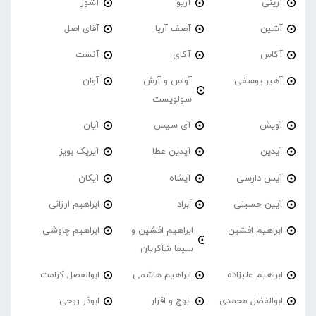
آرینی
آریو
آشور
آشین
آصف آریا
آقای اصل
آکاس
آکای
آنست
آهیر یوسفی
آواس و آرش
آوان
سولویست
آویش
آی سیس
آیان
آیدین
آیدین عطا
آیریک بویز
آیس دارسی
آیشاه
آیکان
آیین حسینی
اَبراد
ابراهیم ارزانی
ابراهیم افشین
ابراهیم افشین و
ابراهیم چاوشی
سیما شاکریان
ابراهیم علیزاده
ابراهیم هاشمی
ابوالفضل کرامت
ابوالفضل محمدی
ابوچ و اقرار
ابوذر روحی