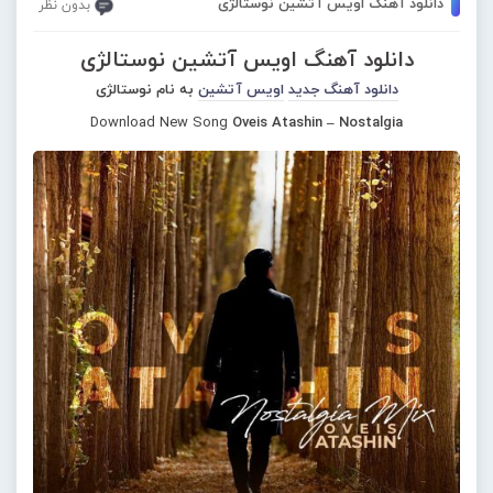
دانلود آهنگ اویس آتشین نوستالژی
بدون نظر
دانلود آهنگ اویس آتشین نوستالژی
دانلود آهنگ جدید
اویس آتشین
به نام نوستالژی
Download New Song
Oveis Atashin – Nostalgia