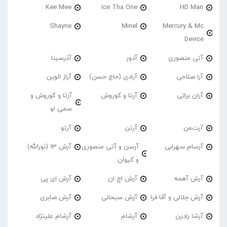
Kee Mee
Ice Tha One
HD Man
Shayne
Minel
Mercury & Mc
Device
آتی منصوری
آدور
آذرسینا
آرا صلاحی
آرادی (حاج حسن)
آراز الوین
آران براتی
آرتا و کوروش
آرتا و کوروش و
سمی لو
آرت‌من
آرتن
آرتو
آرسام سهرابی
آرسن و آتی منصوری
آرش 13 (نورالله)
و کیوان
آرش آهمه
آرش اچ ان
آرش ای پی
آرش جلالی و آقا فرا
آرش سبحانی
آرش صابری
آرشا رادین
آرشام
آرشام علینژاد