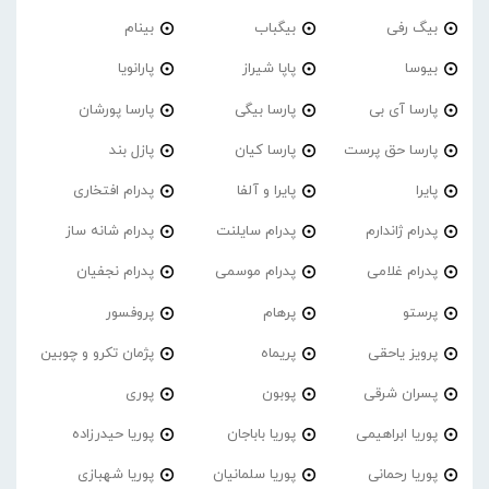
بیگ رفی
بیگباب
بینام
بیوسا
پاپا شیراز
پارانویا
پارسا آی بی
پارسا بیگی
پارسا پورشان
پارسا حق پرست
پارسا کیان
پازل بند
پایرا
پایرا و آلفا
پدرام افتخاری
پدرام ژاندارم
پدرام‌ سایلنت
پدرام شانه ساز
پدرام غلامی
پدرام موسمی
پدرام نجفیان
پرستو
پرهام
پروفسور
پرویز یاحقی
پریماه
پژمان تکرو و چوبین
پسران شرقی
پوبون
پوری
پوریا ابراهیمی
پوریا باباجان
پوریا حیدرزاده
پوریا رحمانی
پوریا سلمانیان
پوریا شهبازی