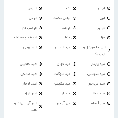
الجان
الف
الموس
الون
الیاس خدمت
ام تی
ام رپر
اِم رعد
ام سی داج
امزا
اِمشا
امو بند و محتشم
امی و ایمورتال و
امید احسان
امید برجی
نارکوتیک
امید پایدار
امید جهان
امید حاجیلی
امید سوسنی
امید سوگماد
امید صالحی
امید عزیزپور
امید عظیمی
امید لوافان
امید مولا
امیدیار
امیر آر زد
امیر آرسام
امیر آرسین
امیر آن میراث و
طاها