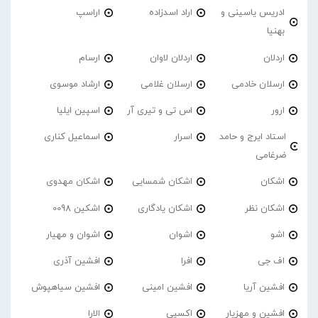
ادریس یاسینی و
اراد اسدزاده
اراسپ
بهنیا
اردلان
اردلان لاوان
ارسام
ارسلان خادمی
ارسلان غلامی
ارشاد موسوی
ارور
اس تی و تیری آر
اسپین ایلیا
استاد ایرج و حامد
اسرار
اسماعیل کناری
ضرغامی
اشکان
اشکان شمسایی
اشکان مهدوی
اشکان نظر
اشکان یادگاری
اشکین 0098
اشو
اشوان
اشوان و مهیار
اف جی
افرا
افشین آذری
افشین آریا
افشین امینی
افشین سیاهپوش
افشین و مهزیار
اکسپی
الارا