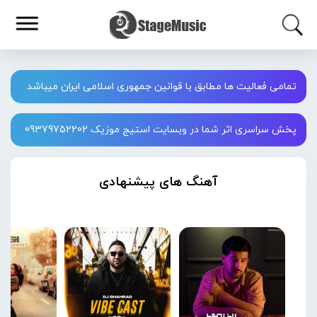
تمامی فعالیت ها مطابق با قوانین جمهوری اسلامی ایران میباشد
پخش سراسری اثر شما در وبسایت استیج موزیک 09379752202
آهنگ های پیشنهادی