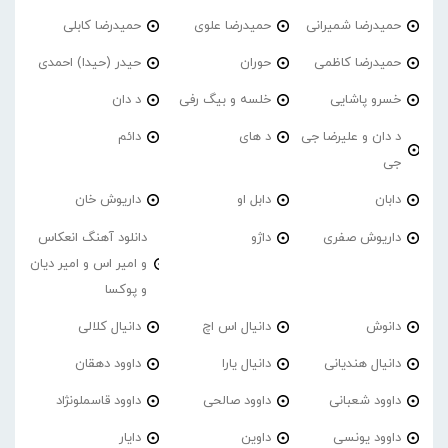
حمیدرضا شمیرانی
حمیدرضا علوی
حمیدرضا کابلی
حمیدرضا کاظمی
حوران
حیدر (حیدا) احمدی
خسرو پاشایی
خلسه و بیگ رفی
د دان
د دان و علیرضا جی
د های
دائم
جی
دابان
دابل او
داریوش خان
داریوش صفری
داژو
دانلود آهنگ انعکاس
و امیر اس و امیر دیان
و پوکسا
دانوش
دانیال اس اچ
دانیال کلالی
دانیال هندیانی
دانیال یارا
داوود دهقان
داوود شعبانی
داوود صالحی
داوود قاسملونژاد
داوود یونسی
داوین
دایار