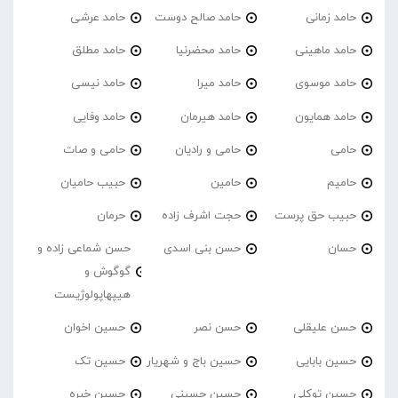
حامد زمانی
حامد صالح دوست
حامد عرشی
حامد ماهینی
حامد محضرنیا
حامد مطلق
حامد موسوی
حامد میرا
حامد نیسی
حامد همایون
حامد هیرمان
حامد وفایی
حامی
حامی و رادیان
حامی و صات
حامیم
حامین
حبیب حامیان
حبیب حق پرست
حجت اشرف زاده
حرمان
حسان
حسن بنی اسدی
حسن شماعی زاده و
گوگوش و
هیپهاپولوژیست
حسن علیقلی
حسن نصر
حسین اخوان
حسین بابایی
حسین باج و شهریار
حسین تک
حسین توکلی
حسین حسینی
حسین خبره