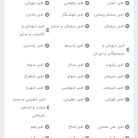
امیر تمدن
امیر چاوشی
امیر چوپانی
امیر حسام رحمانی
امیر خوشنگار
امیر دادبان
امیر درویش
امیر درویش و ستیز
امیر درویش و
کامیاب و ستیز
امیر درویش و
امیر رادریمو
امیر راستین
میستوگان و دی.ان
امیر رشوند
امیر سالار
امیر سجاد
امیر سروش
امیر سولو
امیر شاهرخ
امیر شریعت
امیر شهراینی
امیر شهیار
امیر طورانی
امیر عظیمی
امیر عظیمی و حمید
صفت و احسان
علیخانی
امیر علی نعمتی
امیر فتاح
امیر فِلو