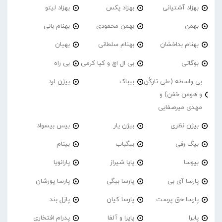
بهزاد آشتیانی
بهزاد پکس
بهزاد لیتو
بهمن
بهمن محمودی
بهنام بانی
بهنام بداخشان
بهنام سلطانی
بهیان
بوگاتی
بی ال اچ و کیا کرمی
بی راه
بی واسطه (علی تارکُن
بیباک
بیژن لرد
و هومن خفن) و
مهدی میرصفایی
بیژن نظری
بیژن یار
بیس بیسواد
بیگ رفی
بیگباب
بینام
بیوسا
پاپا شیراز
پارانویا
پارسا آی بی
پارسا بیگی
پارسا پورشان
پارسا حق پرست
پارسا کیان
پازل بند
پایرا
پایرا و آلفا
پدرام افتخاری