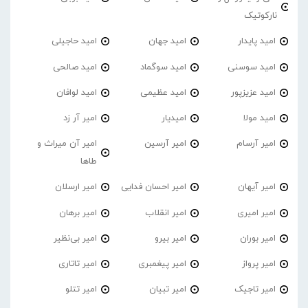
نارکوتیک
امید پایدار
امید جهان
امید حاجیلی
امید سوسنی
امید سوگماد
امید صالحی
امید عزیزپور
امید عظیمی
امید لوافان
امید مولا
امیدیار
امیر آر زد
امیر آرسام
امیر آرسین
امیر آن میراث و
طاها
امیر آیهان
امیر احسان فدایی
امیر ارسلان
امیر امیری
امیر انقلاب
امیر برهان
امیر‌ بوران
امیر بیرو
امیر بی‌نظیر
امیر پرواز
امیر پیغمبری
امیر تاتاری
امیر تاجیک
امیر تبیان
امیر تتلو