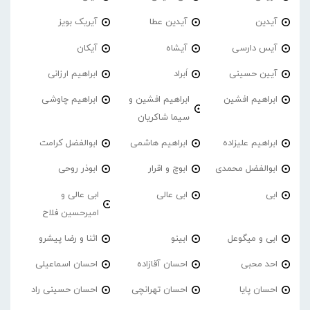
آیدین
آیدین عطا
آیریک بویز
آیس دارسی
آیشاه
آیکان
آیین حسینی
اَبراد
ابراهیم ارزانی
ابراهیم افشین
ابراهیم افشین و
ابراهیم چاوشی
سیما شاکریان
ابراهیم علیزاده
ابراهیم هاشمی
ابوالفضل کرامت
ابوالفضل محمدی
ابوچ و اقرار
ابوذر روحی
ابی
ابی عالی
ابی عالی و
امیرحسین فلاح
ابی و میگوعل
ابینو
اثنا و رضا پیشرو
احد محبی
احسان آقازاده
احسان اسماعیلی
احسان پایا
احسان تهرانچی
احسان حسینی راد