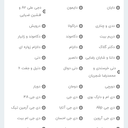
دایان
دایمون
دجی علی A2 و
افشین ضیایی
ددی و چناری
دراکولا
درویش
دریم بیت
دکاموند
دکاموند و زانیار
دکتر گلاک
دلارام
دلارام زواره ای
دلتا و شایان رضایی
دلصیر
دنی
دنی خرسندی و
دنی دوئل
دنیل و جفت 6
محمدرضا شجریان
دورچی
دومان
دویار
دی ام و دارک بوی
دی جی
دی جی 4A
دی جی Alip
دی جی آتابا
دی جی آرمین تیک
دی جی آروین
دی جی احسان
دی جی ام بیت