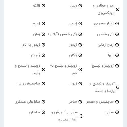
رِیو و مونادم و
رییل
زانکو
ال‌ایکس‌وی
زانیار خسروی
زِد پی
زعیم
زکی شمس
زکی شمس (آبادی)
زمان
زمان زمانی
زیمور
زیمور به نام
زیها
ژاکان
ژوپیتر
ژوپیتر و نیسح
ژوپیتر و نیسح به
ژوپیتر و نیسح و
نام
پارسا
ژوپیتر و نیسح و
ژیوار
ساچمیش و فراز
پارسا و استاد
ساچمیش و مفسر
ساحر
سارا علی عسگری
سارن
سارن و کوروش و
ساسان
آرمان میلادی