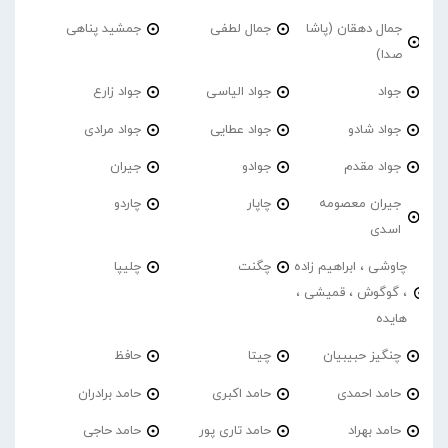
جمال دهقان (پاشا
جمال لطفی
جمشید پناهی
صدا)
جواد
جواد الیاسی
جواد زارع
جواد شادو
جواد عطایی
جواد مرادی
جواد مقدم
جوادو
جیران
جیران معصومه
چاپار
چاردو
اسدی
چاوشی ، ابراهیم زاده
چگنت
چلیپا
، گوگوش ، قمیشی ،
هایده
چنگیز حبیبیان
چیتا
حافظ
حامد احمدی
حامد اکبری
حامد برادران
حامد بهراد
حامد تاری پور
حامد حاجی