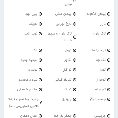
نوابی
پیمان کاکاوند
پیمان ملکی
پین لورد
تاراز
تارخ تهرانی
تاریک
تاک داون
تاک داون و سپهر
ترپ اشی
خلسه
ترند اینستا
ترول
تک
تَک راه
تکاور
توحید وحید
تودار
تورکال
توشای
تومورز
تیرداد کیانی
تیرداد محمدی
تیری ام
تینک
جاسم شعبانی
جاسم کارگر
جبرئیل
جدید نیما نصر و فرهاد
فلاحی (سایروس بند)
جرجیس
جعفر یار خدا
جمال دهقان