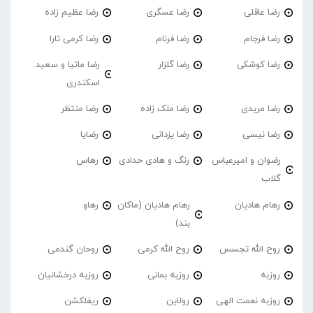
رضا عاقلی
رضا عسگری
رضا عظیم زاده
رضا فرجام
رضا فرنام
رضا کرمی تارا
رضا کوشکی
رضا گلزار
رضا ماتیا و سعید
اسکندری
رضا مریدی
رضا ملک زاده
رضا منتظر
رضا نیسی
رضا یزدانی
رضایا
رضوان و امیرعباس
رنگ و هادی حدادی
رهاس
گلاب
رهام هادیان
رهام هادیان (ماکان
رهاو
بند)
روح الله تجسس
روح الله کرمی
روحان گندمی
روزبه
روزبه بمانی
روزبه درخشانیان
روزبه نعمت الهی
رولاین
ریفلکشن