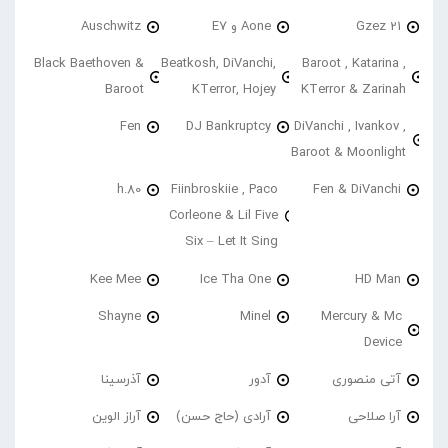
21 Gzez
Aone و E7
Auschwitz
Black Baethoven &
Beatkosh, DiVanchi,
Baroot , Katarina ,
Baroot
KTerror, Hojey
KTerror & Zarinah
Fen
DJ Bankruptcy
DiVanchi , Ivankov ,
Baroot & Moonlight
h.80
Fiinbroskiie , Paco
Fen & DiVanchi
Corleone & Lil Five
Six – Let It Sing
Kee Mee
Ice Tha One
HD Man
Shayne
Minel
Mercury & Mc
Device
آتی منصوری
آدور
آذرسینا
آرا صلاحی
آرادی (حاج حسن)
آراز الوین