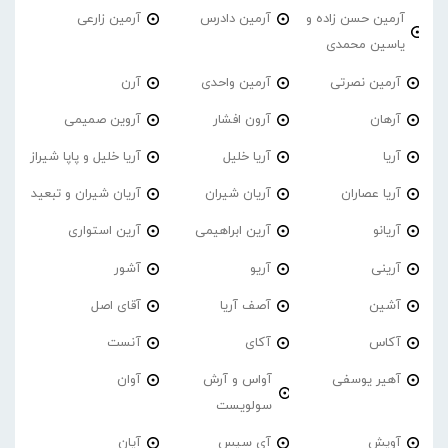
آرمین حسن زاده و
آرمین دادرس
آرمین زارعی
یاسین محمدی
آرمین نصرتی
آرمین واحدی
آرن
آرهان
آرون افشار
آروین صمیمی
آریا
آریا خلیل
آریا خلیل و پاپا شیراز
آریا عصاران
آریان شیران
آریان شیران و تبعید
آریانو
آرین ابراهیمی
آرین استواری
آرینی
آریو
آشور
آشین
آصف آریا
آقای اصل
آکاس
آکای
آنست
آهیر یوسفی
آواس و آرش
آوان
سولویست
آویش
آی سیس
آیان