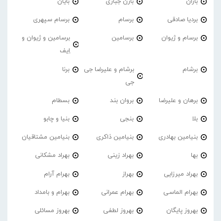
باران
بارن جباری
بایان
بردیا صادقی
برسام
برسام سپهری
برسام و ژیوان
برسامین
برسامین و ژیوان و
اِیف
برشام
برشام و علیرضا جی
برنا
جی
برهان و علیرضا
بروان بند
بسطام
بلا
بنجی
بنیا و چابو
بنیامین بهادری
بنیامین ذاکری
بنیامین مشتاقیان
بها
بهراد زینی
بهراد مشکانی
بهراد میرزایی
بهراز
بهرام آرام
بهرام الماسی
بهرام عمرانی
بهرام و بامداد
بهروز پایگان
بهروز لطفی
بهروز مسائلی