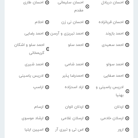
احسان دریادل
احسان سلیمانی
احسان طاری
مقدم
احسان قربانزاده
احسان نی زن
احلام
احمد بازوند
احمد تبریزی و آرسن
احمد‌ رضایی
احمد سعیدی
احمد سلو
احمد سلو و اشکان
کریمخانی
احمد سولو
احمد شامی
احمد شیری
احمد صفایی
احمدرضا پذیر
ادریس یاسینی
ادریس یاسینی و
اراد اسدزاده
اراسپ
بهنیا
اردلان
اردلان لاوان
ارسام
ارسلان خادمی
ارسلان غلامی
ارشاد موسوی
ارور
اس تی و تیری آر
اسپین ایلیا