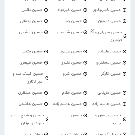
حسین خسروخاور
حسین خیرخواه
حسین دانش
حسین دایمون
حسین راد
حسین رحمانی
حسین سهرابی و اُکُلو
حسین شفیعی
حسین عاشقی
فرامرزی
حسین علیشاه
حسین عیدی
حسین فتحی
حسین فسنقری
حسین قنبری
حسین قیصری
حسین کارگر
حسین کنزو
حسین کینگ سد و
امیر تاتاری
حسین مزینانی
حسین مقام
حسین منتظری
حسین هاسم زاده
حسین هاشم زاده
حسین هاشمی
حسین هرمس و
حصمن
حصین و شایع و امیر
جاوید
خلوت و عرفان
حفیظ تک استار
حمزه رشیدی
حمزه محمدی