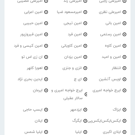
امیرعلی رجبی
امیرعلی زند
امیرعلی مصیبی
امیرعلی نظری
امیرمسعود ضیا
امین اعرابی
امین بانی
امین تیجی
امین حبیبی
امین رستمی
امین فرد
امین فیروزپور
امین کاوه
امین کاویانی
امین کیسی و فرد
امین و امید
امین یزدان
ان زی اس تو
انتظار
انزی و جنزی
اهورا کلهر
اویس آتشین
ای ج
ایدین بحری نژاد
ایرج خواجه امیری
ایرج خواجه امیری و
ایرمان
سالار عقیلی
ایزاک
ایزدمهر
ایسپ حاجی
ایکس‌ایکس‌ایکس‌پی
ایگرگ
ایلان
ایلای اکبری
ایلیا
ایلیا شمس