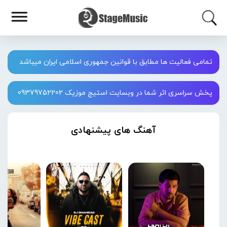
تمامی فعالیت ها مطابق با قوانین جمهوری اسلامی ایران میباشد
پخش سراسری اثر شما در وبسایت استیج موزیک 09379752202
آهنگ های پیشنهادی