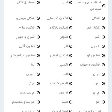
استاد ایرج و حامد
اسرار
اسماعیل کناری
ضرغامی
اشکان
اشکان شمسایی
اشکان مهدوی
اشکان نظر
اشکان یادگاری
اشکین 0098
اشو
اشوان
اشوان و مهیار
اف جی
افرا
افشین آذری
افشین آریا
افشین امینی
افشین سیاهپوش
افشین و مهزیار
اکسپی
الارا
الجان
الف
الموس
الون
الیاس خدمت
ام تی
ام رپر
اِم رعد
ام سی داج
امزا
اِمشا
امو بند و محتشم
امی و ایمورتال و
امید احسان
امید برجی