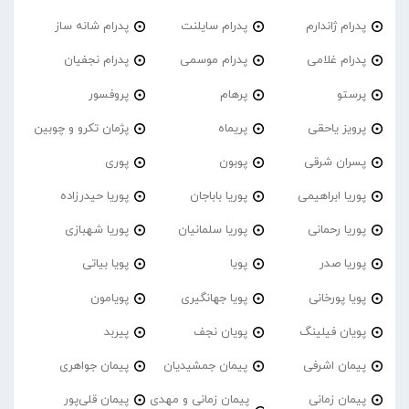
پدرام ژاندارم
پدرام‌ سایلنت
پدرام شانه ساز
پدرام غلامی
پدرام موسمی
پدرام نجفیان
پرستو
پرهام
پروفسور
پرویز یاحقی
پریماه
پژمان تکرو و چوبین
پسران شرقی
پوبون
پوری
پوریا ابراهیمی
پوریا باباجان
پوریا حیدرزاده
پوریا رحمانی
پوریا سلمانیان
پوریا شهبازی
پوریا صدر
پویا
پویا بیاتی
پویا پورخانی
پویا جهانگیری
پویامون
پویان فیلینگ
پویان نجف
پیربد
پیمان اشرفی
پیمان جمشیدیان
پیمان جواهری
پیمان زمانی
پیمان زمانی و مهدی
پیمان قلی‌پور