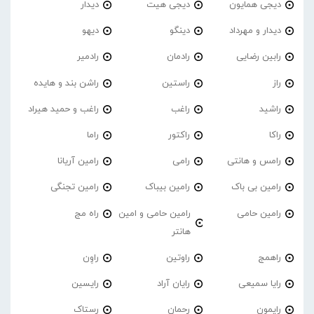
دیجی همایون
دیجی هیت
دیدار
دیدار و مهرداد
دینگو
دیهو
رابین رضایی
رادمان
رادمیر
راز
راستین
راشن بند و هایده
راشید
راغب
راغب و حمید هیراد
راکا
راکتور
راما
رامس و هانتی
رامی
رامین آریانا
رامین بی باک
رامین بیباک
رامین تجنگی
رامین حامی
رامین حامی و امین
راه مج
هانتر
راهمج
راوتین
راوِن
رایا سمیعی
رایان آراد
رایسین
رایمون
رحمان
رستاک