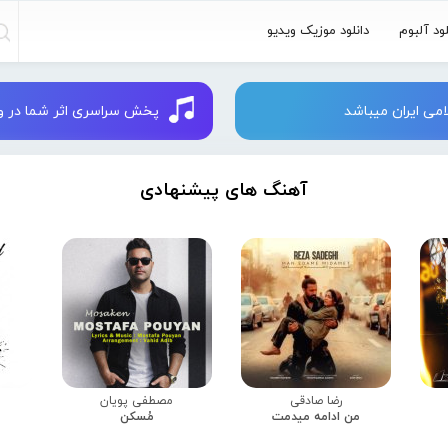
لود آلبوم
دانلود موزیک ویدیو
می ایران میباشد
پخش سراسری اثر شما در وبسایت 
آهنگ های پیشنهادی
رضا صادقی
مصطفی پویان
من ادامه میدمت
مُسکن