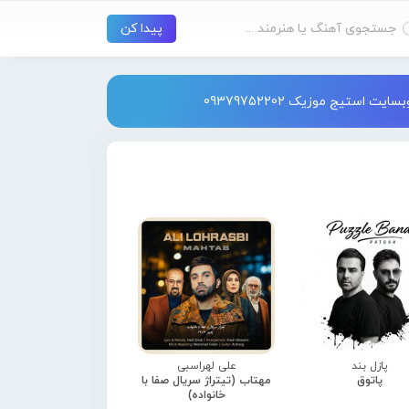
استیج موزیک 09379752202
پازل بند
علی لهراسبی
پاتوق
مهتاب (تیتراژ سریال صفا با
خانواده)