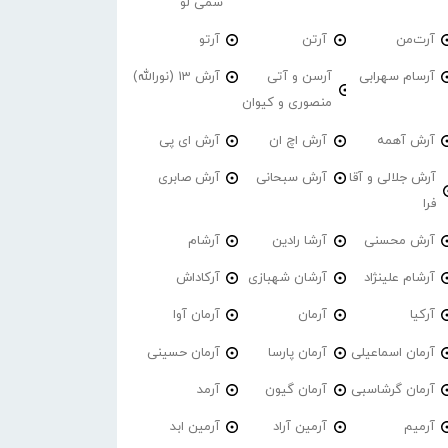
سمی لو
آرت‌من
آرتن
آرتو
آرسام سهرابی
آرسن و آتی
آرش 13 (نورالله)
منصوری و کیوان
آرش آهمه
آرش اچ ان
آرش ای پی
آرش جلالی و آقا
آرش سبحانی
آرش صابری
فرا
آرش محسنی
آرشا رادین
آرشام
آرشام علینژاد
آرشان شهبازی
آرکاداش
آرکیا
آرمان
آرمان آوا
آرمان اسماعیلی
آرمان پارسا
آرمان حسینی
آرمان گرشاسبی
آرمان گیون
آرمد
آرمیم
آرمین آراد
آرمین ابد