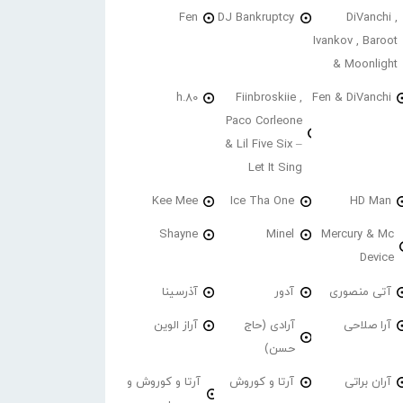
Fen
DJ Bankruptcy
DiVanchi ,
Ivankov , Baroot
& Moonlight
h.80
Fiinbroskiie ,
Fen & DiVanchi
Paco Corleone
& Lil Five Six –
Let It Sing
Kee Mee
Ice Tha One
HD Man
Shayne
Minel
Mercury & Mc
Device
آتی منصوری
آدور
آذرسینا
آرا صلاحی
آرادی (حاج
آراز الوین
حسن)
آران براتی
آرتا و کوروش
آرتا و کوروش و