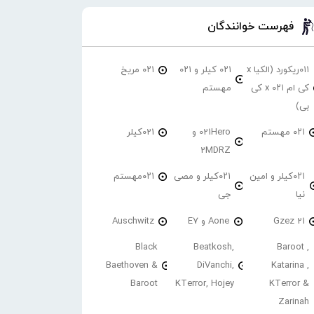
فهرست خوانندگان
۰۱۱ریکورد (الکیا x
۰۲۱ کیلر و ۰۲۱
۰۲۱ مریخ
کی ام ۰۲۱ x کی
مهستم
بی)
۰۲۱ مهستم
021Hero و
021کیلر
2MDRZ
۰۲۱کیلر و امین
۰۲۱کیلر و مصی
۰۲۱مهستم
نیا
جی
21 Gzez
Aone و E7
Auschwitz
Black
Beatkosh,
Baroot ,
Baethoven &
DiVanchi,
Katarina ,
Baroot
KTerror, Hojey
KTerror &
Zarinah