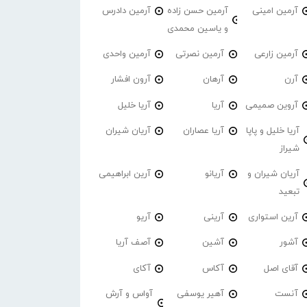
آرمین امینی
آرمین حسن زاده
آرمین دادرس
و یاسین محمدی
آرمین زارعی
آرمین نصرتی
آرمین واحدی
آرن
آرهان
آرون افشار
آروین صمیمی
آریا
آریا خلیل
آریا خلیل و پاپا
آریا عصاران
آریان شیران
شیراز
آریان شیران و
آریانو
آرین ابراهیمی
تبعید
آرین استواری
آرینی
آریو
آشور
آشین
آصف آریا
آقای اصل
آکاس
آکای
آنست
آهیر یوسفی
آواس و آرش