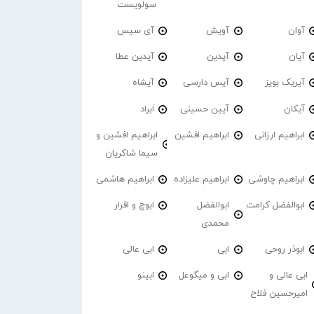
سولویست
آوان
آویش
آی سیس
آیان
آیدین
آیدین عطا
آیریک بویز
آیس دارسی
آیشاه
آیکان
آیین حسینی
اَبراد
ابراهیم ارزانی
ابراهیم افشین
ابراهیم افشین و
سیما شاکریان
ابراهیم چاوشی
ابراهیم علیزاده
ابراهیم هاشمی
ابوالفضل کرامت
ابوالفضل
ابوچ و اقرار
محمدی
ابوذر روحی
ابی
ابی عالی
ابی عالی و
ابی و میگوعل
ابینو
امیرحسین فلاح