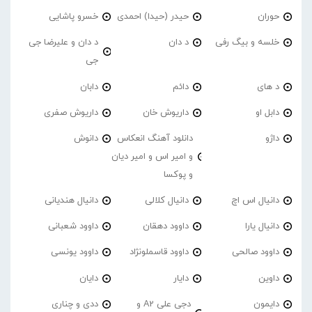
حوران
حیدر (حیدا) احمدی
خسرو پاشایی
خلسه و بیگ رفی
د دان
د دان و علیرضا جی
جی
د های
دائم
دابان
دابل او
داریوش خان
داریوش صفری
داژو
دانلود آهنگ انعکاس
دانوش
و امیر اس و امیر دیان
و پوکسا
دانیال اس اچ
دانیال کلالی
دانیال هندیانی
دانیال یارا
داوود دهقان
داوود شعبانی
داوود صالحی
داوود قاسملونژاد
داوود یونسی
داوین
دایار
دایان
دایمون
دجی علی A2 و
ددی و چناری