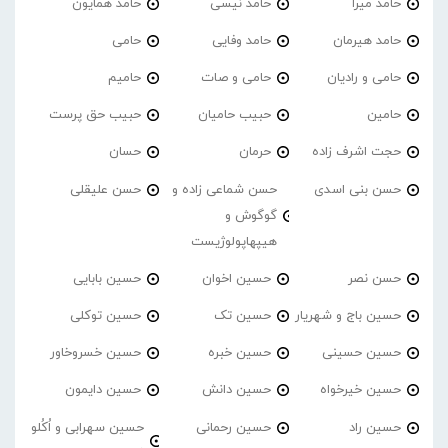
حامد میرا
حامد نیسی
حامد همایون
حامد هیرمان
حامد وفایی
حامی
حامی و رادیان
حامی و صات
حامیم
حامین
حبیب حامیان
حبیب حق پرست
حجت اشرف زاده
حرمان
حسان
حسن بنی اسدی
حسن شماعی زاده و
حسن علیقلی
گوگوش و
هیپهاپولوژیست
حسن نصر
حسین اخوان
حسین بابایی
حسین باج و شهریار
حسین تک
حسین توکلی
حسین حسینی
حسین خبره
حسین خسروخاور
حسین خیرخواه
حسین دانش
حسین دایمون
حسین راد
حسین رحمانی
حسین سهرابی و اُکُلو