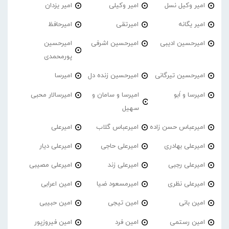
امیر وکیل نسل
امیر وکیلی
امیر یزدان
امیر یگانه
امیرتقی
امیرحافظ
امیرحسین ادیبی
امیرحسین اشرفی
امیرحسین
پورمحمدی
امیرحسین تیرگانی
امیرحسین زنده دل
امیرسا
امیرسا و اَبو
امیرسا و سامان و
امیرسالار محبی
سهیل
امیرعباس حسن زاده
امیرعباس گلاب
امیرعلی
امیرعلی بهادری
امیرعلی حاجی
امیرعلی دیار
امیرعلی رجبی
امیرعلی زند
امیرعلی مصیبی
امیرعلی نظری
امیرمسعود ضیا
امین اعرابی
امین بانی
امین تیجی
امین حبیبی
امین رستمی
امین فرد
امین فیروزپور