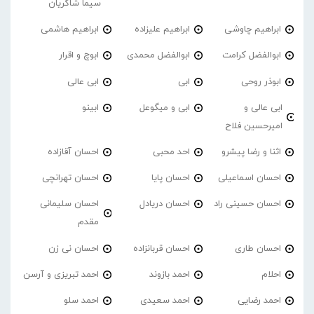
سیما شاکریان
ابراهیم چاوشی
ابراهیم علیزاده
ابراهیم هاشمی
ابوالفضل کرامت
ابوالفضل محمدی
ابوچ و اقرار
ابوذر روحی
ابی
ابی عالی
ابی عالی و
ابی و میگوعل
ابینو
امیرحسین فلاح
اثنا و رضا پیشرو
احد محبی
احسان آقازاده
احسان اسماعیلی
احسان پایا
احسان تهرانچی
احسان حسینی راد
احسان دریادل
احسان سلیمانی
مقدم
احسان طاری
احسان قربانزاده
احسان نی زن
احلام
احمد بازوند
احمد تبریزی و آرسن
احمد‌ رضایی
احمد سعیدی
احمد سلو