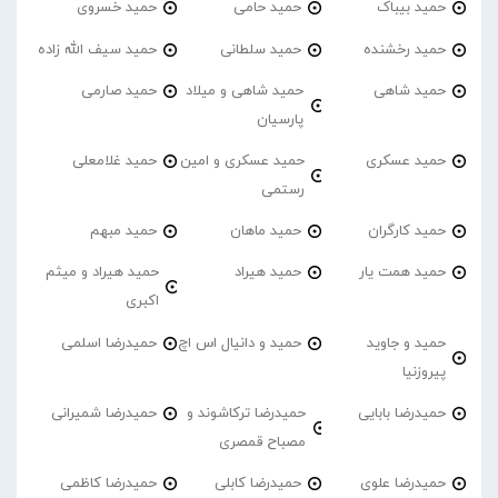
حمید بیباک
حمید حامی
حمید خسروی
حمید رخشنده
حمید سلطانی
حمید سیف الله زاده
حمید شاهی
حمید شاهی و میلاد
حمید صارمی
پارسیان
حمید عسکری
حمید عسکری و امین
حمید غلامعلی
رستمی
حمید کارگران
حمید ماهان
حمید مبهم
حمید همت یار
حمید هیراد
حمید هیراد و میثم
اکبری
حمید و جاوید
حمید و دانیال اس اچ
حمیدرضا اسلمی
پیروزنیا
حمیدرضا بابایی
حمیدرضا ترکاشوند و
حمیدرضا شمیرانی
مصباح قمصری
حمیدرضا علوی
حمیدرضا کابلی
حمیدرضا کاظمی