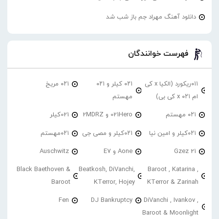
دانلود آهنگ مهراد جم باز شب شد
فهرست خوانندگان
۰۱۱ریکورد (الکیا x کی
۰۲۱ کیلر و ۰۲۱
۰۲۱ مریخ
ام ۰۲۱ x کی بی)
مهستم
۰۲۱ مهستم
021Hero و 2MDRZ
021کیلر
۰۲۱کیلر و امین نیا
۰۲۱کیلر و مصی جی
۰۲۱مهستم
21 Gzez
Aone و E7
Auschwitz
Black Baethoven &
Beatkosh, DiVanchi,
Baroot , Katarina ,
Baroot
KTerror, Hojey
KTerror & Zarinah
Fen
DJ Bankruptcy
DiVanchi , Ivankov ,
Baroot & Moonlight