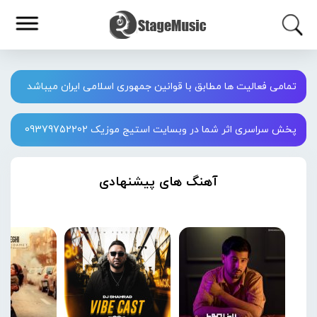
تمامی فعالیت ها مطابق با قوانین جمهوری اسلامی ایران میباشد
پخش سراسری اثر شما در وبسایت استیج موزیک 09379752202
آهنگ های پیشنهادی