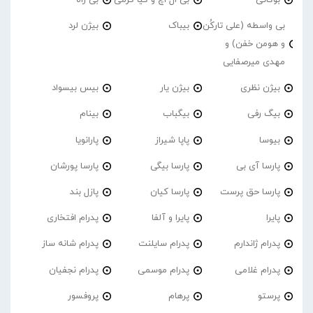
بی واسطه (علی تارکُن
بیباک
بیژن لرد
و هومن خفن) و
مهدی میرصفایی
بیژن نظری
بیژن یار
بیس بیسواد
بیگ رفی
بیگباب
بینام
بیوسا
پاپا شیراز
پارانویا
پارسا آی بی
پارسا بیگی
پارسا پورشان
پارسا حق پرست
پارسا کیان
پازل بند
پایرا
پایرا و آلفا
پدرام افتخاری
پدرام ژاندارم
پدرام‌ سایلنت
پدرام شانه ساز
پدرام غلامی
پدرام موسمی
پدرام نجفیان
پرستو
پرهام
پروفسور