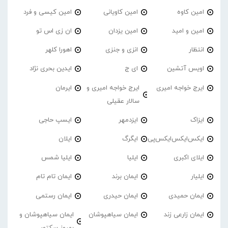
امین کاوه
امین کاویانی
امین کیسی و فرد
امین و امید
امین یزدان
ان زی اس تو
انتظار
انزی و جنزی
اهورا کلهر
اویس آتشین
ای ج
ایدین بحری نژاد
ایرج خواجه امیری
ایرج خواجه امیری و
ایرمان
سالار عقیلی
ایزاک
ایزدمهر
ایسپ حاجی
ایکس‌ایکس‌ایکس‌پی
ایگرگ
ایلان
ایلای اکبری
ایلیا
ایلیا شمس
ایلیار
ایمان برند
ایمان تام تام
ایمان حمیدی
ایمان حیدری
ایمان رستمی
ایمان زارعی زند
ایمان سیاهپوشان
ایمان سیاهپوشان و
بهروز سکتور