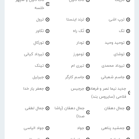
خلسه
ترپ اشی
ترند اینستا
ترول
تک
تَک راه
تکاور
توحید وحید
تودار
تورکال
توشای
تومورز
تیرداد کیانی
تیرداد محمدی
تیری ام
تینک
جاسم شعبانی
جاسم کارگر
جبرئیل
جدید نیما نصر و فرهاد
جرجیس
جعفر یار خدا
فلاحی (سایروس بند)
جمال دهقان
جمال دهقان (پاشا
جمال لطفی
صدا)
جمشید پناهی
جواد
جواد الیاسی