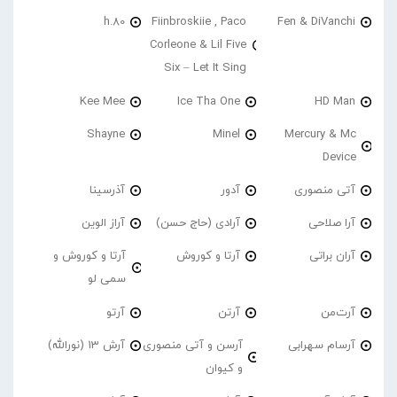
h.80
Fiinbroskiie , Paco
Fen & DiVanchi
Corleone & Lil Five
Six – Let It Sing
Kee Mee
Ice Tha One
HD Man
Shayne
Minel
Mercury & Mc
Device
آتی منصوری
آدور
آذرسینا
آرا صلاحی
آرادی (حاج حسن)
آراز الوین
آران براتی
آرتا و کوروش
آرتا و کوروش و
سمی لو
آرت‌من
آرتن
آرتو
آرسام سهرابی
آرسن و آتی منصوری
آرش 13 (نورالله)
و کیوان