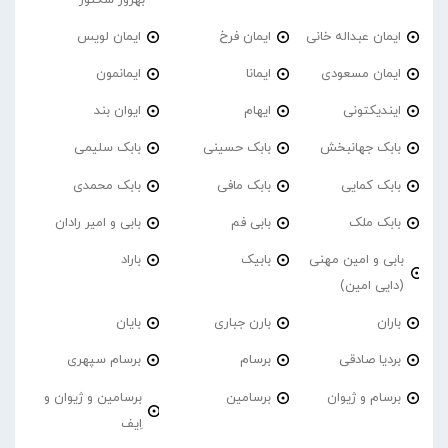
ایمان عبداله خانی
ایمان فرخ
ایمان لویس
ایمان مسعودی
ایمانا
ایمانمون
ایندیکتونی
ایهام
ایوان بند
بابک جهانبخش
بابک حسینی
بابک سلیمی
بابک کمایی
بابک مافی
بابک محمدی
بابک ملک
بابی فم
بابی و امیر رادان
بابی و امین مهنی
بابیک
باراد
(دایی امین)
باران
بارن جباری
بایان
بردیا صادقی
برسام
برسام سپهری
برسام و ژیوان
برسامین
برسامین و ژیوان و
اِیف