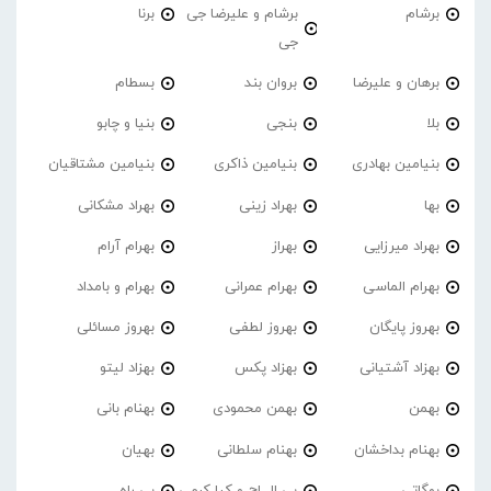
برشام
برشام و علیرضا جی
برنا
جی
برهان و علیرضا
بروان بند
بسطام
بلا
بنجی
بنیا و چابو
بنیامین بهادری
بنیامین ذاکری
بنیامین مشتاقیان
بها
بهراد زینی
بهراد مشکانی
بهراد میرزایی
بهراز
بهرام آرام
بهرام الماسی
بهرام عمرانی
بهرام و بامداد
بهروز پایگان
بهروز لطفی
بهروز مسائلی
بهزاد آشتیانی
بهزاد پکس
بهزاد لیتو
بهمن
بهمن محمودی
بهنام بانی
بهنام بداخشان
بهنام سلطانی
بهیان
بوگاتی
بی ال اچ و کیا کرمی
بی راه