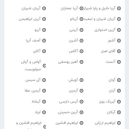
آریا خلیل و پاپا شیراز
آریا عصاران
آریان شیران
آریان شیران و تبعید
آریانو
آرین ابراهیمی
آرین استواری
آرینی
آریو
آشور
آشین
آصف آریا
آقای اصل
آکاس
آکای
آنست
آهیر یوسفی
آواس و آرش
سولویست
آوان
آویش
آی سیس
آیان
آیدین
آیدین عطا
آیریک بویز
آیس دارسی
آیشاه
آیکان
آیین حسینی
اَبراد
ابراهیم ارزانی
ابراهیم افشین
ابراهیم افشین و