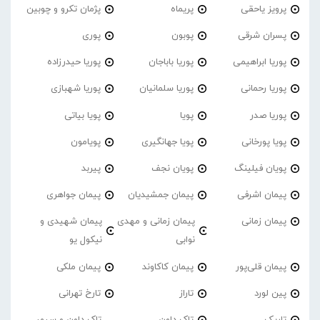
پرویز یاحقی
پریماه
پژمان تکرو و چوبین
پسران شرقی
پوبون
پوری
پوریا ابراهیمی
پوریا باباجان
پوریا حیدرزاده
پوریا رحمانی
پوریا سلمانیان
پوریا شهبازی
پوریا صدر
پویا
پویا بیاتی
پویا پورخانی
پویا جهانگیری
پویامون
پویان فیلینگ
پویان نجف
پیربد
پیمان اشرفی
پیمان جمشیدیان
پیمان جواهری
پیمان زمانی
پیمان زمانی و مهدی
پیمان شهیدی و
نوابی
نیکول یو
پیمان قلی‌پور
پیمان کاکاوند
پیمان ملکی
پین لورد
تاراز
تارخ تهرانی
تاریک
تاک داون
تاک داون و سپهر