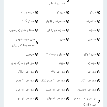
افشین ضیایی
دراکولا
درویش
دریم بیت
دکاموند
دکاموند و زانیار
دکتر گلاک
دلارام
دلارام زواره ای
دلتا و شایان رضایی
دلصیر
دنی
دنی خرسندی و
محمدرضا شجریان
دنی دوئل
دنیل و جفت 6
دورچی
دومان
دویار
دی ام و دارک بوی
دی جی
دی جی 4A
دی جی Alip
دی جی آتابا
دی جی آرمین تیک
دی جی آروین
دی جی احسان
دی جی ام بیت
دی جی ام تی
دی جی امیر و دی
دی جی امیرازی
دی جی اودین
جی Omiix