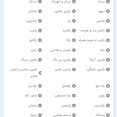
دیدار
دیدار و مهرداد
دینگو
دیهو
رابین رضایی
رادمان
رادمیر
راز
راستین
راشن بند و هایده
راشید
راغب
راغب و حمید هیراد
راکا
راکتور
راما
رامس و هانتی
رامی
رامین آریانا
رامین بی باک
رامین بیباک
رامین تجنگی
رامین حامی
رامین حامی و امین
هانتر
راه مج
راهمج
راوتین
راوِن
رایا سمیعی
رایان آراد
رایسین
رایمون
رحمان
رستاک
رستم رضایی
رسوا