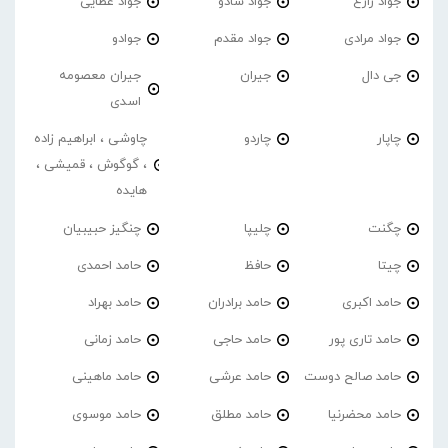
جواد زارع
جواد شادو
جواد عطایی
جواد مرادی
جواد مقدم
جوادو
جی دال
جیران
جیران معصومه
اسدی
چاپار
چاردو
چاوشی ، ابراهیم زاده
، گوگوش ، قمیشی ،
هایده
چگنت
چلیپا
چنگیز حبیبیان
چیتا
حافظ
حامد احمدی
حامد اکبری
حامد برادران
حامد بهراد
حامد تاری پور
حامد حاجی
حامد زمانی
حامد صالح دوست
حامد عرشی
حامد ماهینی
حامد محضرنیا
حامد مطلق
حامد موسوی