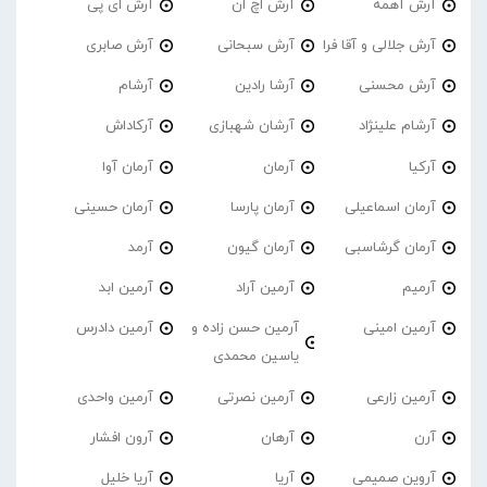
آرش آهمه
آرش اچ ان
آرش ای پی
آرش جلالی و آقا فرا
آرش سبحانی
آرش صابری
آرش محسنی
آرشا رادین
آرشام
آرشام علینژاد
آرشان شهبازی
آرکاداش
آرکیا
آرمان
آرمان آوا
آرمان اسماعیلی
آرمان پارسا
آرمان حسینی
آرمان گرشاسبی
آرمان گیون
آرمد
آرمیم
آرمین آراد
آرمین ابد
آرمین امینی
آرمین حسن زاده و
آرمین دادرس
یاسین محمدی
آرمین زارعی
آرمین نصرتی
آرمین واحدی
آرن
آرهان
آرون افشار
آروین صمیمی
آریا
آریا خلیل