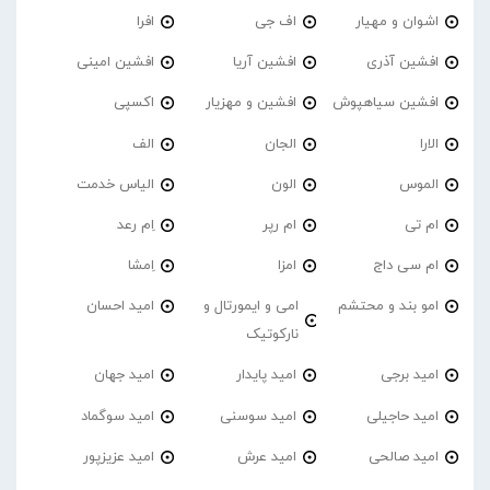
اشوان و مهیار
اف جی
افرا
افشین آذری
افشین آریا
افشین امینی
افشین سیاهپوش
افشین و مهزیار
اکسپی
الارا
الجان
الف
الموس
الون
الیاس خدمت
ام تی
ام رپر
اِم رعد
ام سی داج
امزا
اِمشا
امو بند و محتشم
امی و ایمورتال و
امید احسان
نارکوتیک
امید برجی
امید پایدار
امید جهان
امید حاجیلی
امید سوسنی
امید سوگماد
امید صالحی
امید عرش
امید عزیزپور