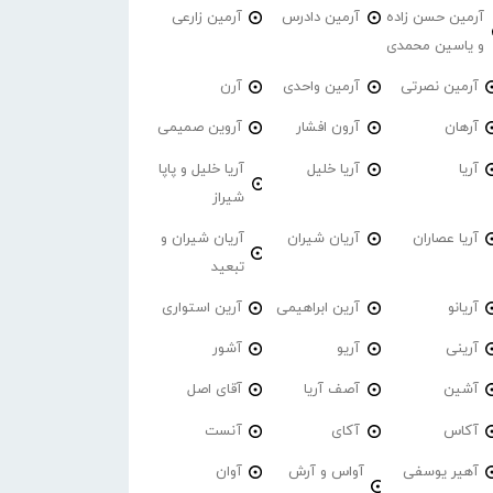
آرمین حسن زاده
آرمین دادرس
آرمین زارعی
و یاسین محمدی
آرمین نصرتی
آرمین واحدی
آرن
آرهان
آرون افشار
آروین صمیمی
آریا
آریا خلیل
آریا خلیل و پاپا
شیراز
آریا عصاران
آریان شیران
آریان شیران و
تبعید
آریانو
آرین ابراهیمی
آرین استواری
آرینی
آریو
آشور
آشین
آصف آریا
آقای اصل
آکاس
آکای
آنست
آهیر یوسفی
آواس و آرش
آوان