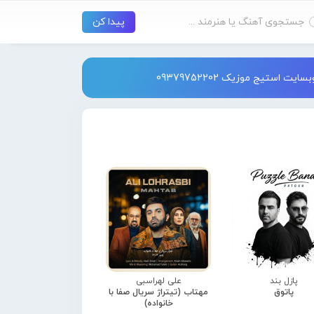
استیج موزیک 09379752202
پازل بند
علی لهراسبی
پاتوق
مهتاب (تیتراژ سریال صفا با
خانواده)