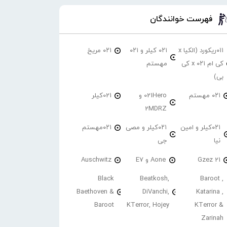
فهرست خوانندگان
۰۱۱ریکورد (الکیا x
۰۲۱ کیلر و ۰۲۱
۰۲۱ مریخ
کی ام ۰۲۱ x کی
مهستم
بی)
۰۲۱ مهستم
021Hero و
021کیلر
2MDRZ
۰۲۱کیلر و امین
۰۲۱کیلر و مصی
۰۲۱مهستم
نیا
جی
21 Gzez
Aone و E7
Auschwitz
Black
Beatkosh,
Baroot ,
Baethoven &
DiVanchi,
Katarina ,
Baroot
KTerror, Hojey
KTerror &
Zarinah