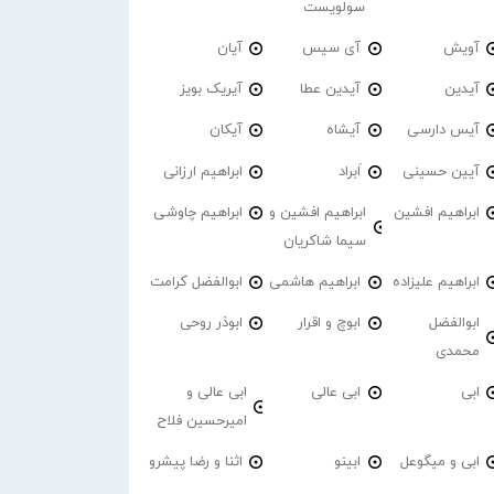
سولویست
آویش
آی سیس
آیان
آیدین
آیدین عطا
آیریک بویز
آیس دارسی
آیشاه
آیکان
آیین حسینی
اَبراد
ابراهیم ارزانی
ابراهیم افشین
ابراهیم افشین و
ابراهیم چاوشی
سیما شاکریان
ابراهیم علیزاده
ابراهیم هاشمی
ابوالفضل کرامت
ابوالفضل
ابوچ و اقرار
ابوذر روحی
محمدی
ابی
ابی عالی
ابی عالی و
امیرحسین فلاح
ابی و میگوعل
ابینو
اثنا و رضا پیشرو