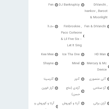
Fen
DJ Bankruptcy
DiVanchi ,
Ivankov , Baroot
& Moonlight
h.80
Fiinbroskiie ,
Fen & DiVanchi
Paco Corleone
& Lil Five Six –
Let It Sing
Kee Mee
Ice Tha One
HD Man
Shayne
Minel
Mercury & Mc
Device
آتی منصوری
آدور
آذرسینا
آرا صلاحی
آرادی (حاج
آراز الوین
حسن)
آران براتی
آرتا و کوروش
آرتا و کوروش و