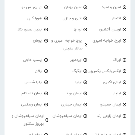
امین و امید
امین یزدان
ان زی اس تو
انتظار
انزی و جنزی
اهورا کلهر
اویس آتشین
ای ج
ایدین بحری نژاد
ایرج خواجه امیری
ایرج خواجه امیری و
ایرمان
سالار عقیلی
ایزاک
ایزدمهر
ایسپ حاجی
ایکس‌ایکس‌ایکس‌پی
ایگرگ
ایلان
ایلای اکبری
ایلیا
ایلیا شمس
ایلیار
ایمان برند
ایمان تام تام
ایمان حمیدی
ایمان حیدری
ایمان رستمی
ایمان زارعی زند
ایمان سیاهپوشان
ایمان سیاهپوشان و
بهروز سکتور
ایمان عبداله خانی
ایمان فرخ
ایمان لویس