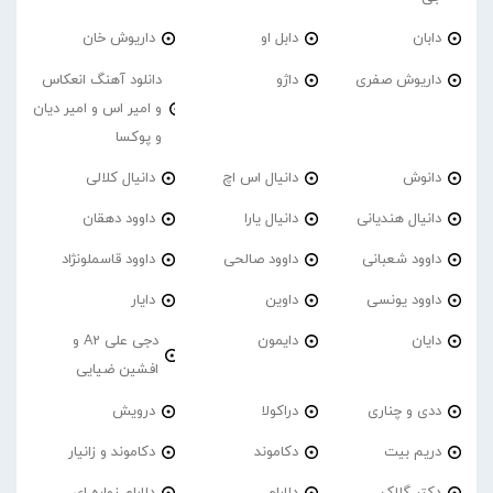
دابان
دابل او
داریوش خان
داریوش صفری
داژو
دانلود آهنگ انعکاس
و امیر اس و امیر دیان
و پوکسا
دانوش
دانیال اس اچ
دانیال کلالی
دانیال هندیانی
دانیال یارا
داوود دهقان
داوود شعبانی
داوود صالحی
داوود قاسملونژاد
داوود یونسی
داوین
دایار
دایان
دایمون
دجی علی A2 و
افشین ضیایی
ددی و چناری
دراکولا
درویش
دریم بیت
دکاموند
دکاموند و زانیار