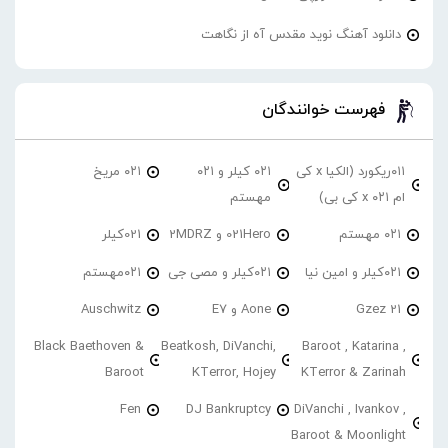
دانلود آهنگ نوید مقدس آه از نگاهت
فهرست خوانندگان
۰۱۱ریکورد (الکیا x کی
۰۲۱ کیلر و ۰۲۱
۰۲۱ مریخ
ام ۰۲۱ x کی بی)
مهستم
۰۲۱ مهستم
021Hero و 2MDRZ
021کیلر
۰۲۱کیلر و امین نیا
۰۲۱کیلر و مصی جی
۰۲۱مهستم
21 Gzez
Aone و E7
Auschwitz
Black Baethoven &
Beatkosh, DiVanchi,
Baroot , Katarina ,
Baroot
KTerror, Hojey
KTerror & Zarinah
Fen
DJ Bankruptcy
DiVanchi , Ivankov ,
Baroot & Moonlight