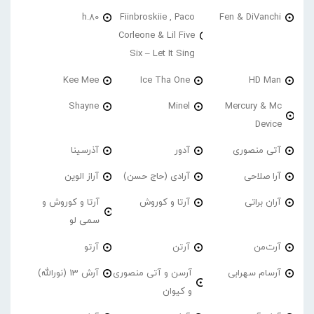
h.80
Fiinbroskiie , Paco
Fen & DiVanchi
Corleone & Lil Five
Six – Let It Sing
Kee Mee
Ice Tha One
HD Man
Shayne
Minel
Mercury & Mc
Device
آتی منصوری
آدور
آذرسینا
آرا صلاحی
آرادی (حاج حسن)
آراز الوین
آران براتی
آرتا و کوروش
آرتا و کوروش و
سمی لو
آرت‌من
آرتن
آرتو
آرسام سهرابی
آرسن و آتی منصوری
آرش 13 (نورالله)
و کیوان