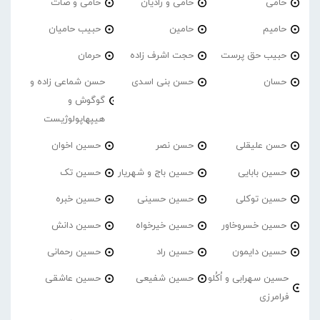
حامی
حامی و رادیان
حامی و صات
حامیم
حامین
حبیب حامیان
حبیب حق پرست
حجت اشرف زاده
حرمان
حسان
حسن بنی اسدی
حسن شماعی زاده و
گوگوش و
هیپهاپولوژیست
حسن علیقلی
حسن نصر
حسین اخوان
حسین بابایی
حسین باج و شهریار
حسین تک
حسین توکلی
حسین حسینی
حسین خبره
حسین خسروخاور
حسین خیرخواه
حسین دانش
حسین دایمون
حسین راد
حسین رحمانی
حسین سهرابی و اُکُلو
حسین شفیعی
حسین عاشقی
فرامرزی