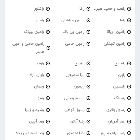
راغب و حمید هیراد
راکا
راکتور
راما
رامس و هانتی
رامی
رامین آریانا
رامین بی باک
رامین بیباک
رامین تجنگی
رامین حامی
رامین حامی و امین
هانتر
راه مج
راهمج
راوتین
راوِن
رایا سمیعی
رایان آراد
رایسین
رایمون
رحمان
رستاک
رستم رضایی
رسوا
رسول باقری
رسول کوهی
رشید و زیپا
رضا آذریان
رضا آرتور
رضا آیین
رضا ابراهیم پور
رضا احمدی
رضا اسماعیل زاده