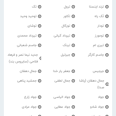
ترند اینستا
ترول
تک
تَک راه
تکاور
توحید وحید
تودار
تورکال
توشای
تومورز
تیرداد کیانی
تیرداد محمدی
تیری ام
تینک
جاسم شعبانی
جاسم کارگر
جبرئیل
جدید نیما نصر و فرهاد
فلاحی (سایروس بند)
جرجیس
جعفر یار خدا
جمال دهقان
جمال دهقان (پاشا
جمال لطفی
جمشید پناهی
صدا)
جواد
جواد الیاسی
جواد زارع
جواد شادو
جواد عطایی
جواد مرادی