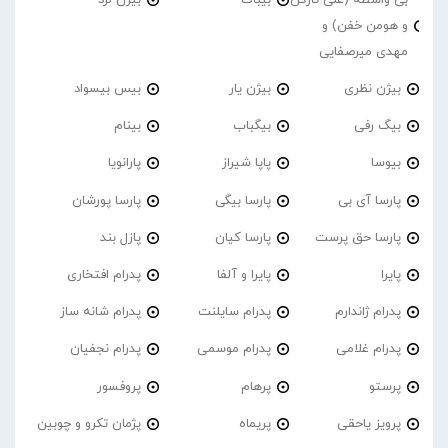
و هومن خفن) و
مهدی میرصفایی
بیژن نظری
بیژن یار
بیس بیسواد
بیگ رفی
بیگباب
بینام
بیوسا
پاپا شیراز
پارانویا
پارسا آی بی
پارسا بیگی
پارسا پورشان
پارسا حق پرست
پارسا کیان
پازل بند
پایرا
پایرا و آلفا
پدرام افتخاری
پدرام ژاندارم
پدرام‌ سایلنت
پدرام شانه ساز
پدرام غلامی
پدرام موسمی
پدرام نجفیان
پرستو
پرهام
پروفسور
پرویز یاحقی
پریماه
پژمان تکرو و چوبین