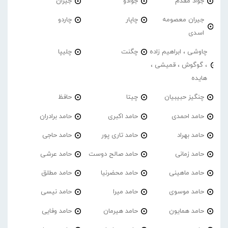
جواد مقدم
جوادو
جیران
جیران معصومه
چاپار
چاردو
اسدی
چاوشی ، ابراهیم زاده
چگنت
چلیپا
، گوگوش ، قمیشی ،
هایده
چنگیز حبیبیان
چیتا
حافظ
حامد احمدی
حامد اکبری
حامد برادران
حامد بهراد
حامد تاری پور
حامد حاجی
حامد زمانی
حامد صالح دوست
حامد عرشی
حامد ماهینی
حامد محضرنیا
حامد مطلق
حامد موسوی
حامد میرا
حامد نیسی
حامد همایون
حامد هیرمان
حامد وفایی