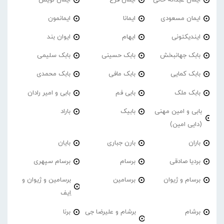
ایمان مسعودی
ایمانا
ایمانمون
ایندیکتونی
ایهام
ایوان بند
بابک جهانبخش
بابک حسینی
بابک سلیمی
بابک کمایی
بابک مافی
بابک محمدی
بابک ملک
بابی فم
بابی و امیر رادان
بابی و امین مهنی
بابیک
باراد
(دایی امین)
باران
بارن جباری
بایان
بردیا صادقی
برسام
برسام سپهری
برسام و ژیوان
برسامین
برسامین و ژیوان و
اِیف
برشام
برشام و علیرضا جی
برنا