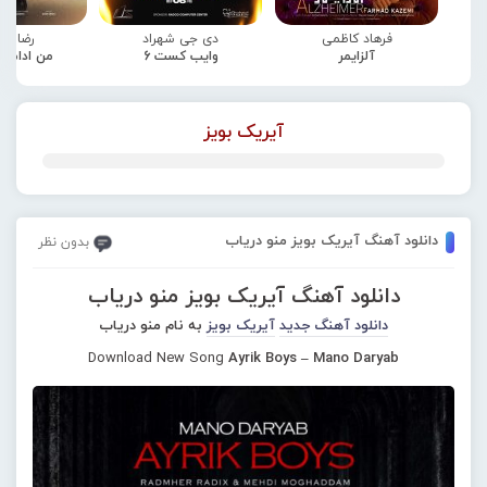
فرهاد کاظمی
دی جی شهراد
رضا صا
آلزایمر
وایب کست 6
من ادامه
آیریک بویز
دانلود آهنگ آیریک بویز منو دریاب
بدون نظر
دانلود آهنگ آیریک بویز منو دریاب
دانلود آهنگ جدید
آیریک بویز
به نام منو دریاب
Download New Song
Ayrik Boys – Mano Daryab