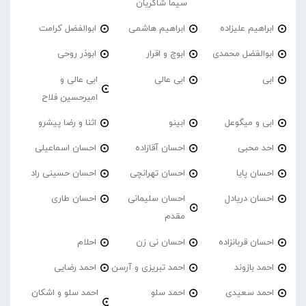
سیما شاکریان
ابراهیم علیزاده
ابراهیم هاشمی
ابوالفضل کرامت
ابوالفضل محمدی
ابوچ و اقرار
ابوذر روحی
ابی
ابی عالی
ابی عالی و
امیرحسین فلاح
ابی و میگوعل
ابینو
اثنا و رضا پیشرو
احد محبی
احسان آقازاده
احسان اسماعیلی
احسان پایا
احسان تهرانچی
احسان حسینی راد
احسان دریادل
احسان سلیمانی
احسان طاری
مقدم
احسان قربانزاده
احسان نی زن
احلام
احمد بازوند
احمد تبریزی و آرسن
احمد‌ رضایی
احمد سعیدی
احمد سلو
احمد سلو و اشکان