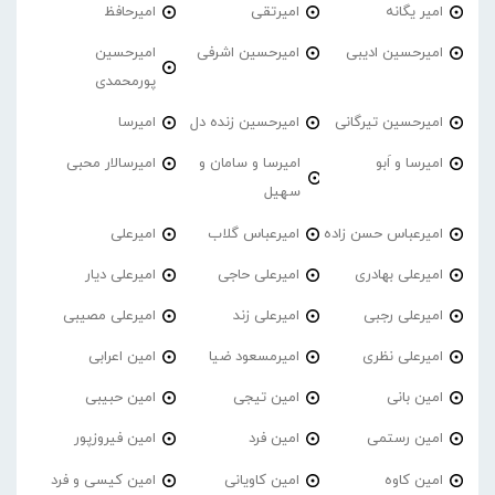
امیر یگانه
امیرتقی
امیرحافظ
امیرحسین ادیبی
امیرحسین اشرفی
امیرحسین
پورمحمدی
امیرحسین تیرگانی
امیرحسین زنده دل
امیرسا
امیرسا و اَبو
امیرسا و سامان و
امیرسالار محبی
سهیل
امیرعباس حسن زاده
امیرعباس گلاب
امیرعلی
امیرعلی بهادری
امیرعلی حاجی
امیرعلی دیار
امیرعلی رجبی
امیرعلی زند
امیرعلی مصیبی
امیرعلی نظری
امیرمسعود ضیا
امین اعرابی
امین بانی
امین تیجی
امین حبیبی
امین رستمی
امین فرد
امین فیروزپور
امین کاوه
امین کاویانی
امین کیسی و فرد