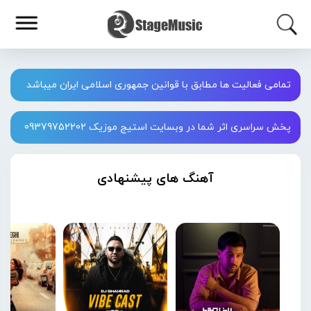
تمامی فعالیت ها مطابق با قوانین جمهوری اسلامی ایران میباشد
پخش سراسری اثر شما در وبسایت استیج موزیک 09379752202
آهنگ های پیشنهادی