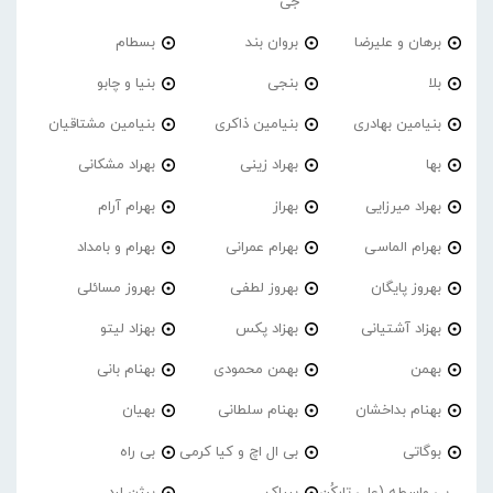
جی
برهان و علیرضا
بروان بند
بسطام
بلا
بنجی
بنیا و چابو
بنیامین بهادری
بنیامین ذاکری
بنیامین مشتاقیان
بها
بهراد زینی
بهراد مشکانی
بهراد میرزایی
بهراز
بهرام آرام
بهرام الماسی
بهرام عمرانی
بهرام و بامداد
بهروز پایگان
بهروز لطفی
بهروز مسائلی
بهزاد آشتیانی
بهزاد پکس
بهزاد لیتو
بهمن
بهمن محمودی
بهنام بانی
بهنام بداخشان
بهنام سلطانی
بهیان
بوگاتی
بی ال اچ و کیا کرمی
بی راه
بی واسطه (علی تارکُن
بیباک
بیژن لرد