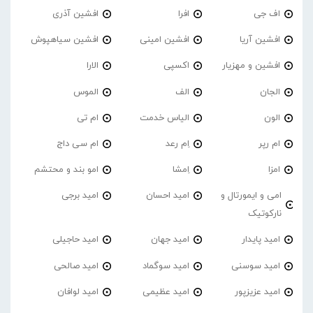
اف جی
افرا
افشین آذری
افشین آریا
افشین امینی
افشین سیاهپوش
افشین و مهزیار
اکسپی
الارا
الجان
الف
الموس
الون
الیاس خدمت
ام تی
ام رپر
اِم رعد
ام سی داج
امزا
اِمشا
امو بند و محتشم
امی و ایمورتال و
امید احسان
امید برجی
نارکوتیک
امید پایدار
امید جهان
امید حاجیلی
امید سوسنی
امید سوگماد
امید صالحی
امید عزیزپور
امید عظیمی
امید لوافان