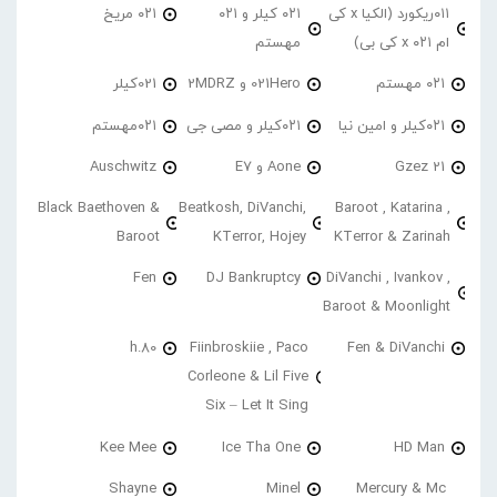
۰۱۱ریکورد (الکیا x کی
۰۲۱ کیلر و ۰۲۱
۰۲۱ مریخ
ام ۰۲۱ x کی بی)
مهستم
۰۲۱ مهستم
021Hero و 2MDRZ
021کیلر
۰۲۱کیلر و امین نیا
۰۲۱کیلر و مصی جی
۰۲۱مهستم
21 Gzez
Aone و E7
Auschwitz
Black Baethoven &
Beatkosh, DiVanchi,
Baroot , Katarina ,
Baroot
KTerror, Hojey
KTerror & Zarinah
Fen
DJ Bankruptcy
DiVanchi , Ivankov ,
Baroot & Moonlight
h.80
Fiinbroskiie , Paco
Fen & DiVanchi
Corleone & Lil Five
Six – Let It Sing
Kee Mee
Ice Tha One
HD Man
Shayne
Minel
Mercury & Mc