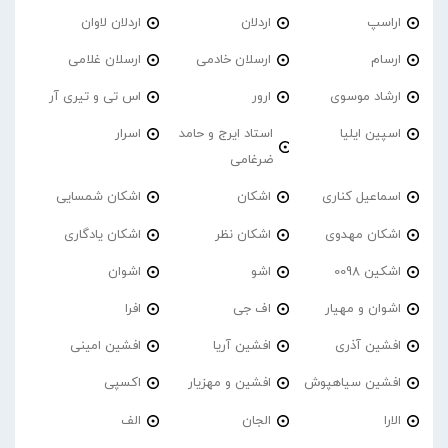
اراسپ
اردلان
اردلان لاوان
ارسام
ارسلان خادمی
ارسلان غلامی
ارشاد موسوی
ارور
اس تی و تیری آر
اسپین ایلیا
استاد ایرج و حامد
اسرار
ضرغامی
اسماعیل کناری
اشکان
اشکان شمسایی
اشکان مهدوی
اشکان نظر
اشکان یادگاری
اشکین 0098
اشو
اشوان
اشوان و مهیار
اف جی
افرا
افشین آذری
افشین آریا
افشین امینی
افشین سیاهپوش
افشین و مهزیار
اکسپی
الارا
الجان
الف