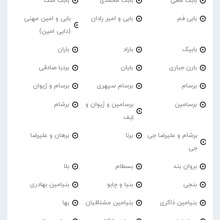
بابک مافی
بابک محمدی
بابک ملک
بابی فم
بابی و امیر رادان
بابی و امین مهنی
(دایی امین)
بابیک
باراد
باران
بارن جباری
بایان
بردیا صادقی
برسام
برسام سپهری
برسام و ژیوان
برسامین
برسامین و ژیوان و
برشام
اِیف
برشام و علیرضا جی
برنا
برهان و علیرضا
جی
بروان بند
بسطام
بلا
بنجی
بنیا و چابو
بنیامین بهادری
بنیامین ذاکری
بنیامین مشتاقیان
بها