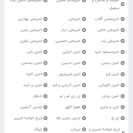
امیرسا و سامان و
امیرسالار محبی
امیرعباس حسن زاده
سهیل
امیرعباس گلاب
امیرعلی
امیرعلی بهادری
امیرعلی حاجی
امیرعلی دیار
امیرعلی رجبی
امیرعلی زند
امیرعلی مصیبی
امیرعلی نظری
امیرمسعود ضیا
امین اعرابی
امین بانی
امین تیجی
امین حبیبی
امین رستمی
امین فرد
امین فیروزپور
امین کاوه
امین کاویانی
امین کیسی و فرد
امین و امید
امین یزدان
ان زی اس تو
انتظار
انزی و جنزی
اهورا کلهر
اویس آتشین
ای ج
ایدین بحری نژاد
ایرج خواجه امیری
ایرج خواجه امیری و
ایرمان
ایزاک