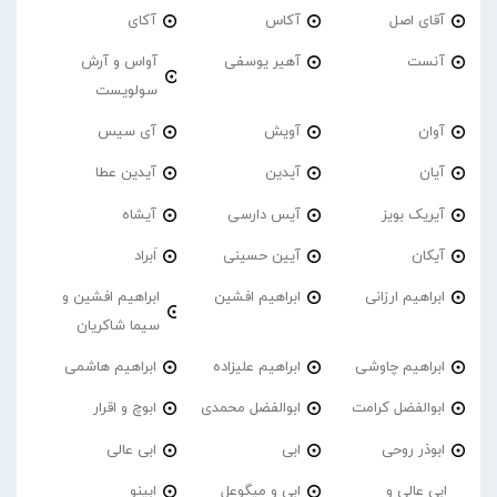
آقای اصل
آکاس
آکای
آنست
آهیر یوسفی
آواس و آرش
سولویست
آوان
آویش
آی سیس
آیان
آیدین
آیدین عطا
آیریک بویز
آیس دارسی
آیشاه
آیکان
آیین حسینی
اَبراد
ابراهیم ارزانی
ابراهیم افشین
ابراهیم افشین و
سیما شاکریان
ابراهیم چاوشی
ابراهیم علیزاده
ابراهیم هاشمی
ابوالفضل کرامت
ابوالفضل محمدی
ابوچ و اقرار
ابوذر روحی
ابی
ابی عالی
ابی عالی و
ابی و میگوعل
ابینو