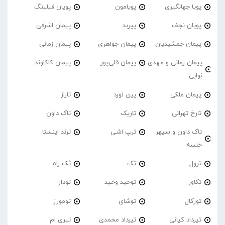
پویا جهانگیری
پویامون
پویان فیلینگ
پویان نجف
پیربد
پیمان اشرفی
پیمان جمشیدیان
پیمان جواهری
پیمان زمانی
پیمان زمانی و مهدی
پیمان قلی‌پور
پیمان کاکاوند
نوابی
پیمان ملکی
پین لورد
تاراز
تارخ تهرانی
تاریک
تاک داون
تاک داون و سپهر
ترپ اشی
ترند اینستا
خلسه
ترول
تک
تَک راه
تکاور
توحید وحید
تودار
تورکال
توشای
تومورز
تیرداد کیانی
تیرداد محمدی
تیری ام