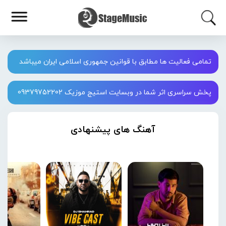
تمامی فعالیت ها مطابق با قوانین جمهوری اسلامی ایران میباشد
پخش سراسری اثر شما در وبسایت استیج موزیک 09379752202
آهنگ های پیشنهادی