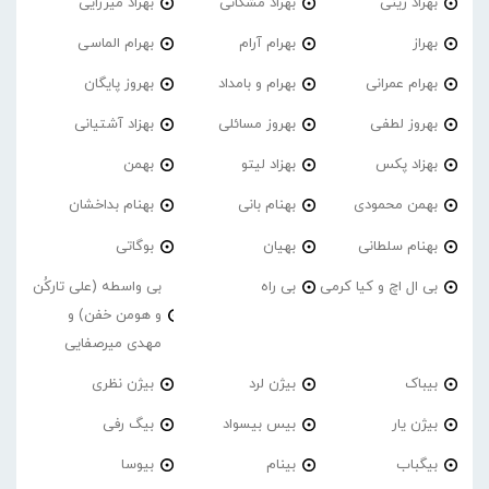
بهراد زینی
بهراد مشکانی
بهراد میرزایی
بهراز
بهرام آرام
بهرام الماسی
بهرام عمرانی
بهرام و بامداد
بهروز پایگان
بهروز لطفی
بهروز مسائلی
بهزاد آشتیانی
بهزاد پکس
بهزاد لیتو
بهمن
بهمن محمودی
بهنام بانی
بهنام بداخشان
بهنام سلطانی
بهیان
بوگاتی
بی ال اچ و کیا کرمی
بی راه
بی واسطه (علی تارکُن
و هومن خفن) و
مهدی میرصفایی
بیباک
بیژن لرد
بیژن نظری
بیژن یار
بیس بیسواد
بیگ رفی
بیگباب
بینام
بیوسا