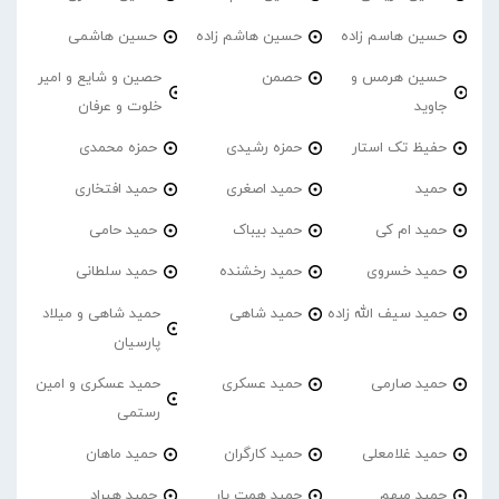
حسین هاسم زاده
حسین هاشم زاده
حسین هاشمی
حسین هرمس و
حصمن
حصین و شایع و امیر
جاوید
خلوت و عرفان
حفیظ تک استار
حمزه رشیدی
حمزه محمدی
حمید
حمید اصغری
حمید افتخاری
حمید ام کی
حمید بیباک
حمید حامی
حمید خسروی
حمید رخشنده
حمید سلطانی
حمید سیف الله زاده
حمید شاهی
حمید شاهی و میلاد
پارسیان
حمید صارمی
حمید عسکری
حمید عسکری و امین
رستمی
حمید غلامعلی
حمید کارگران
حمید ماهان
حمید مبهم
حمید همت یار
حمید هیراد