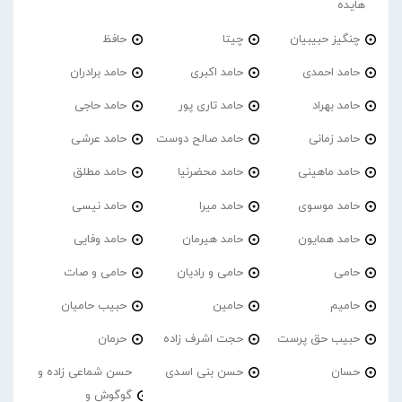
هایده
چنگیز حبیبیان
چیتا
حافظ
حامد احمدی
حامد اکبری
حامد برادران
حامد بهراد
حامد تاری پور
حامد حاجی
حامد زمانی
حامد صالح دوست
حامد عرشی
حامد ماهینی
حامد محضرنیا
حامد مطلق
حامد موسوی
حامد میرا
حامد نیسی
حامد همایون
حامد هیرمان
حامد وفایی
حامی
حامی و رادیان
حامی و صات
حامیم
حامین
حبیب حامیان
حبیب حق پرست
حجت اشرف زاده
حرمان
حسان
حسن بنی اسدی
حسن شماعی زاده و
گوگوش و