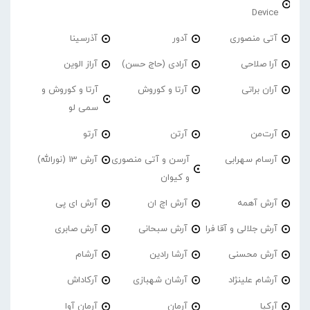
Device
آتی منصوری
آدور
آذرسینا
آرا صلاحی
آرادی (حاج حسن)
آراز الوین
آران براتی
آرتا و کوروش
آرتا و کوروش و
سمی لو
آرت‌من
آرتن
آرتو
آرسام سهرابی
آرسن و آتی منصوری
آرش 13 (نورالله)
و کیوان
آرش آهمه
آرش اچ ان
آرش ای پی
آرش جلالی و آقا فرا
آرش سبحانی
آرش صابری
آرش محسنی
آرشا رادین
آرشام
آرشام علینژاد
آرشان شهبازی
آرکاداش
آرکیا
آرمان
آرمان آوا