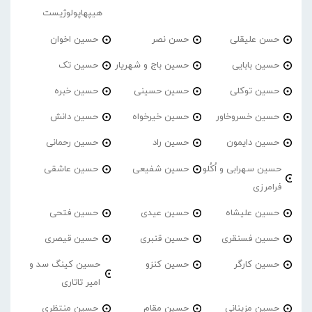
هیپهاپولوژیست
حسن علیقلی
حسن نصر
حسین اخوان
حسین بابایی
حسین باج و شهریار
حسین تک
حسین توکلی
حسین حسینی
حسین خبره
حسین خسروخاور
حسین خیرخواه
حسین دانش
حسین دایمون
حسین راد
حسین رحمانی
حسین سهرابی و اُکُلو
حسین شفیعی
حسین عاشقی
فرامرزی
حسین علیشاه
حسین عیدی
حسین فتحی
حسین فسنقری
حسین قنبری
حسین قیصری
حسین کارگر
حسین کنزو
حسین کینگ سد و
امیر تاتاری
حسین مزینانی
حسین مقام
حسین منتظری