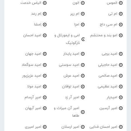
الموس
الون
الیاس خدمت
ام تی
ام رپر
اِم رعد
ام سی داج
امزا
اِمشا
امو بند و محتشم
امی و ایمورتال و
امید احسان
نارکوتیک
امید برجی
امید پایدار
امید جهان
امید حاجیلی
امید سوسنی
امید سوگماد
امید صالحی
امید عرش
امید عزیزپور
امید عظیمی
امید لوافان
امید مولا
امیدیار
امیر آر زد
امیر آرسام
امیر آرسین
امیر آن میراث و
امیر آیهان
طاها
امیر احسان فدایی
امیر ارسلان
امیر امیری