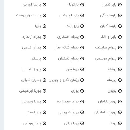
پاپا شیراز
پارانویا
پارسا آی بی
پارسا بیگی
پارسا پورشان
پارسا حق پرست
پارسا کیان
پازل بند
پایرا
پایرا و آلفا
پدرام افتخاری
پدرام ژاندارم
پدرام‌ سایلنت
پدرام شانه ساز
پدرام غلامی
پدرام موسمی
پدرام نجفیان
پرستو
پرهام
پروفسور
پرویز یاحقی
پریماه
پژمان تکرو و چوبین
پسران شرقی
پوبون
پوری
پوریا ابراهیمی
پوریا باباجان
پوریا حیدرزاده
پوریا رحمانی
پوریا سلمانیان
پوریا شهبازی
پوریا صدر
پویا
پویا بیاتی
پویا پورخانی