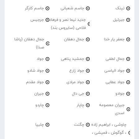
تینک
جاسم شعبانی
جاسم کارگر
جبرئیل
جدید نیما نصر و فرهاد
جرجیس
فلاحی (سایروس بند)
جعفر یار خدا
جمال دهقان
جمال دهقان (پاشا
صدا)
جمال لطفی
جمشید پناهی
جواد
جواد الیاسی
جواد زارع
جواد شادو
جواد عطایی
جواد مرادی
جواد مقدم
جوادو
جی دال
جیران
جیران معصومه
چاپار
چاردو
اسدی
چاوشی ، ابراهیم زاده
چگنت
چلیپا
، گوگوش ، قمیشی ،