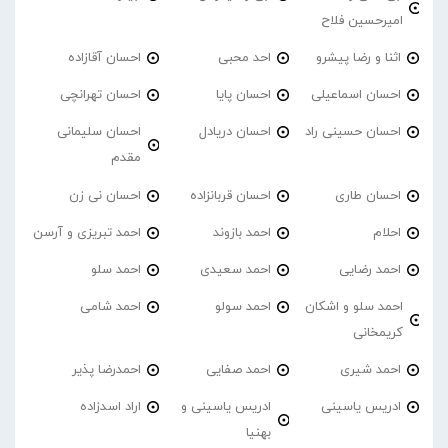
امیرحسین فلاح
اثنا و رضا پیشرو
احد محبی
احسان آقازاده
احسان اسماعیلی
احسان پایا
احسان تهرانچی
احسان حسینی راد
احسان دریادل
احسان سلیمانی
مقدم
احسان طاری
احسان قربانزاده
احسان نی زن
احلام
احمد بازوند
احمد تبریزی و آرسن
احمد‌ رضایی
احمد سعیدی
احمد سلو
احمد سلو و اشکان
احمد سولو
احمد شامی
کریمخانی
احمد شیری
احمد صفایی
احمدرضا پذیر
ادریس یاسینی
ادریس یاسینی و
اراد اسدزاده
بهنیا