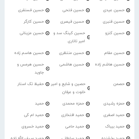
حسین عیدی
حسین فتحی
حسین فسنقری
حسین قنبری
حسین قیصری
حسین کارگر
حسین کنزو
حسین کینگ سد و
حسین مزینانی
امیر تاتاری
حسین مقام
حسین منتظری
حسین هاسم زاده
حسین هاشم زاده
حسین هاشمی
حسین هرمس و
جاوید
حصمن
حصین و شایع و امیر
حفیظ تک استار
خلوت و عرفان
حمزه رشیدی
حمزه محمدی
حمید
حمید اصغری
حمید افتخاری
حمید ام کی
حمید بیباک
حمید حامی
حمید خسروی
حمید رخشنده
حمید سلطانی
حمید سیف الله زاده