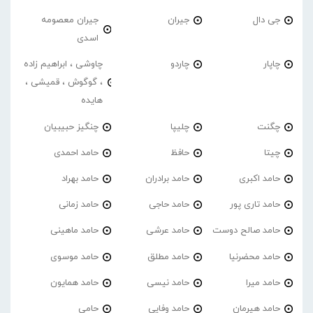
جی دال
جیران
جیران معصومه
اسدی
چاپار
چاردو
چاوشی ، ابراهیم زاده
، گوگوش ، قمیشی ،
هایده
چگنت
چلیپا
چنگیز حبیبیان
چیتا
حافظ
حامد احمدی
حامد اکبری
حامد برادران
حامد بهراد
حامد تاری پور
حامد حاجی
حامد زمانی
حامد صالح دوست
حامد عرشی
حامد ماهینی
حامد محضرنیا
حامد مطلق
حامد موسوی
حامد میرا
حامد نیسی
حامد همایون
حامد هیرمان
حامد وفایی
حامی