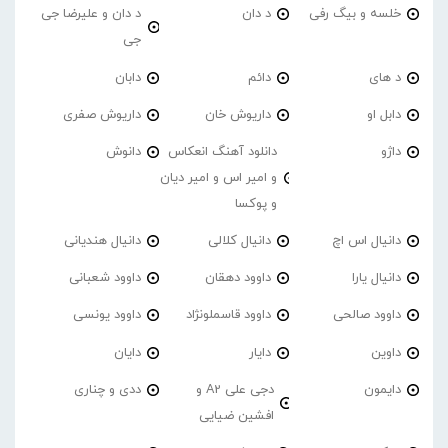
خلسه و بیگ رفی
د دان
د دان و علیرضا جی
جی
د های
دائم
دابان
دابل او
داریوش خان
داریوش صفری
داژو
دانلود آهنگ انعکاس
دانوش
و امیر اس و امیر دیان
و پوکسا
دانیال اس اچ
دانیال کلالی
دانیال هندیانی
دانیال یارا
داوود دهقان
داوود شعبانی
داوود صالحی
داوود قاسملونژاد
داوود یونسی
داوین
دایار
دایان
دایمون
دجی علی A2 و
ددی و چناری
افشین ضیایی