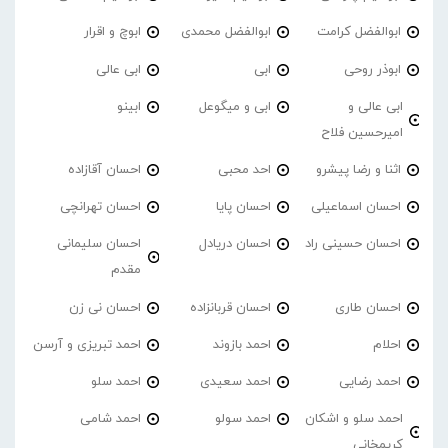
ابوالفضل کرامت
ابوالفضل محمدی
ابوچ و اقرار
ابوذر روحی
ابی
ابی عالی
ابی عالی و
ابی و میگوعل
ابینو
امیرحسین فلاح
اثنا و رضا پیشرو
احد محبی
احسان آقازاده
احسان اسماعیلی
احسان پایا
احسان تهرانچی
احسان حسینی راد
احسان دریادل
احسان سلیمانی
مقدم
احسان طاری
احسان قربانزاده
احسان نی زن
احلام
احمد بازوند
احمد تبریزی و آرسن
احمد‌ رضایی
احمد سعیدی
احمد سلو
احمد سلو و اشکان
احمد سولو
احمد شامی
کریمخانی