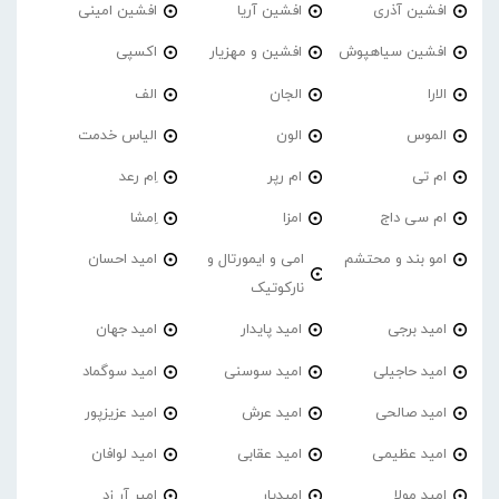
افشین آذری
افشین آریا
افشین امینی
افشین سیاهپوش
افشین و مهزیار
اکسپی
الارا
الجان
الف
الموس
الون
الیاس خدمت
ام تی
ام رپر
اِم رعد
ام سی داج
امزا
اِمشا
امو بند و محتشم
امی و ایمورتال و
امید احسان
نارکوتیک
امید برجی
امید پایدار
امید جهان
امید حاجیلی
امید سوسنی
امید سوگماد
امید صالحی
امید عرش
امید عزیزپور
امید عظیمی
امید عقابی
امید لوافان
امید مولا
امیدیار
امیر آر زد