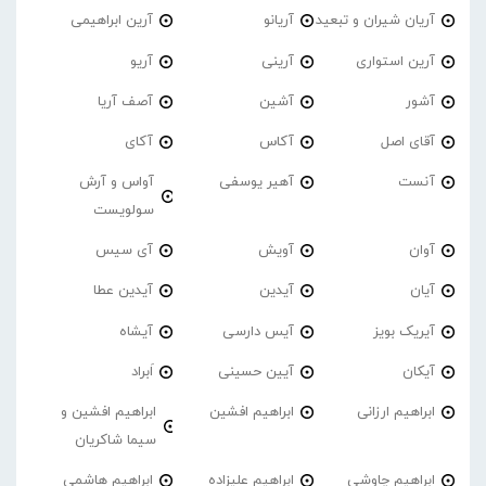
آریان شیران و تبعید
آریانو
آرین ابراهیمی
آرین استواری
آرینی
آریو
آشور
آشین
آصف آریا
آقای اصل
آکاس
آکای
آنست
آهیر یوسفی
آواس و آرش
سولویست
آوان
آویش
آی سیس
آیان
آیدین
آیدین عطا
آیریک بویز
آیس دارسی
آیشاه
آیکان
آیین حسینی
اَبراد
ابراهیم ارزانی
ابراهیم افشین
ابراهیم افشین و
سیما شاکریان
ابراهیم چاوشی
ابراهیم علیزاده
ابراهیم هاشمی