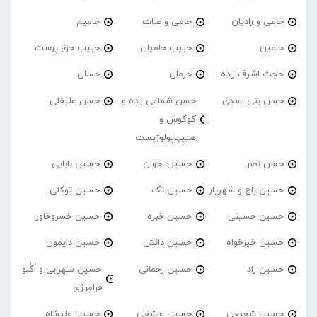
حامی و رادیان
حامی و صات
حامیم
حامین
حبیب حامیان
حبیب حق پرست
حجت اشرف زاده
حرمان
حسان
حسن بنی اسدی
حسن شماعی زاده و
حسن علیقلی
گوگوش و
هیپهاپولوژیست
حسن نصر
حسین اخوان
حسین بابایی
حسین باج و شهریار
حسین تک
حسین توکلی
حسین حسینی
حسین خبره
حسین خسروخاور
حسین خیرخواه
حسین دانش
حسین دایمون
حسین راد
حسین رحمانی
حسین سهرابی و اُکُلو
فرامرزی
حسین شفیعی
حسین عاشقی
حسین علیشاه