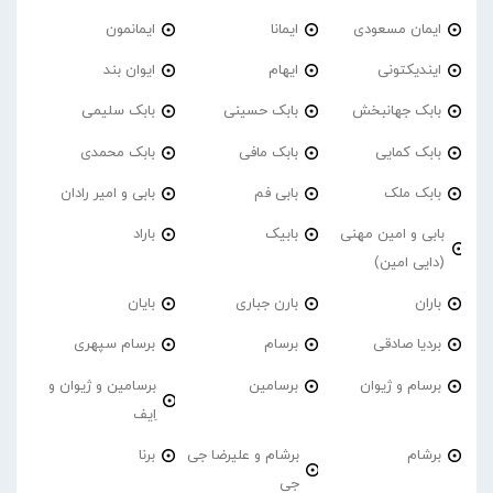
ایمان مسعودی
ایمانا
ایمانمون
ایندیکتونی
ایهام
ایوان بند
بابک جهانبخش
بابک حسینی
بابک سلیمی
بابک کمایی
بابک مافی
بابک محمدی
بابک ملک
بابی فم
بابی و امیر رادان
بابی و امین مهنی
بابیک
باراد
(دایی امین)
باران
بارن جباری
بایان
بردیا صادقی
برسام
برسام سپهری
برسام و ژیوان
برسامین
برسامین و ژیوان و
اِیف
برشام
برشام و علیرضا جی
برنا
جی