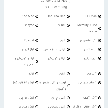
Corleone & Lil Five
Six – Let It Sing
Kee Mee
Ice Tha One
HD Man
Shayne
Minel
Mercury & Mc
Device
آتی منصوری
آدور
آذرسینا
آرا صلاحی
آرادی (حاج حسن)
آراز الوین
آران براتی
آرتا و کوروش
آرتا و کوروش و
سمی لو
آرت‌من
آرتن
آرتو
آرسام سهرابی
آرسن و آتی منصوری
آرش 13 (نورالله)
و کیوان
آرش آهمه
آرش اچ ان
آرش ای پی
آرش جلالی و آقا فرا
آرش سبحانی
آرش صابری