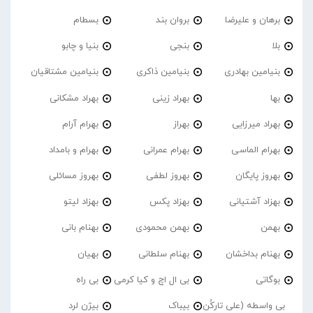
برهان و علیرضا
بروان بند
بسطام
بلا
بنجی
بنیا و چابو
بنیامین بهادری
بنیامین ذاکری
بنیامین مشتاقیان
بها
بهراد زینی
بهراد مشکانی
بهراد میرزایی
بهراز
بهرام آرام
بهرام الماسی
بهرام عمرانی
بهرام و بامداد
بهروز پایگان
بهروز لطفی
بهروز مسائلی
بهزاد آشتیانی
بهزاد پکس
بهزاد لیتو
بهمن
بهمن محمودی
بهنام بانی
بهنام بداخشان
بهنام سلطانی
بهیان
بوگاتی
بی ال اچ و کیا کرمی
بی راه
بی واسطه (علی تارکُن
بیباک
بیژن لرد