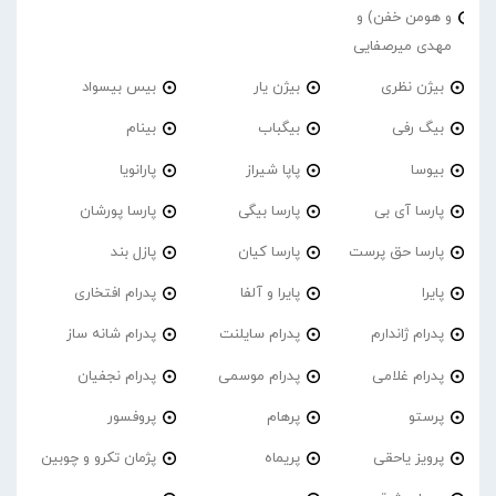
و هومن خفن) و
مهدی میرصفایی
بیژن نظری
بیژن یار
بیس بیسواد
بیگ رفی
بیگباب
بینام
بیوسا
پاپا شیراز
پارانویا
پارسا آی بی
پارسا بیگی
پارسا پورشان
پارسا حق پرست
پارسا کیان
پازل بند
پایرا
پایرا و آلفا
پدرام افتخاری
پدرام ژاندارم
پدرام‌ سایلنت
پدرام شانه ساز
پدرام غلامی
پدرام موسمی
پدرام نجفیان
پرستو
پرهام
پروفسور
پرویز یاحقی
پریماه
پژمان تکرو و چوبین