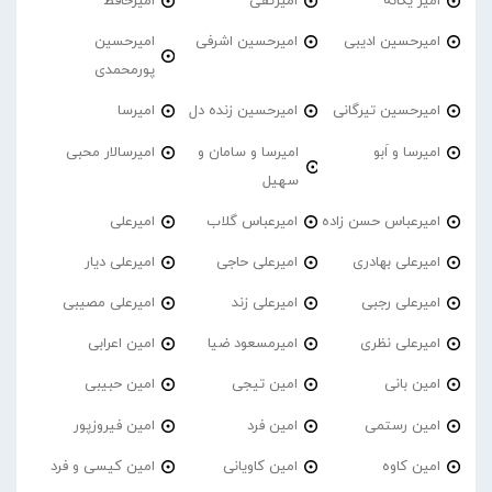
امیر یگانه
امیرتقی
امیرحافظ
امیرحسین ادیبی
امیرحسین اشرفی
امیرحسین
پورمحمدی
امیرحسین تیرگانی
امیرحسین زنده دل
امیرسا
امیرسا و اَبو
امیرسا و سامان و
امیرسالار محبی
سهیل
امیرعباس حسن زاده
امیرعباس گلاب
امیرعلی
امیرعلی بهادری
امیرعلی حاجی
امیرعلی دیار
امیرعلی رجبی
امیرعلی زند
امیرعلی مصیبی
امیرعلی نظری
امیرمسعود ضیا
امین اعرابی
امین بانی
امین تیجی
امین حبیبی
امین رستمی
امین فرد
امین فیروزپور
امین کاوه
امین کاویانی
امین کیسی و فرد