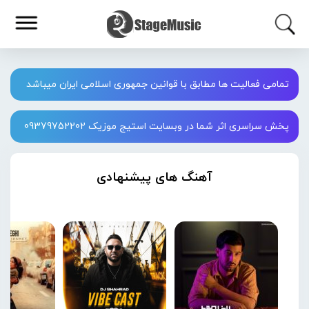
تمامی فعالیت ها مطابق با قوانین جمهوری اسلامی ایران میباشد
پخش سراسری اثر شما در وبسایت استیج موزیک 09379752202
آهنگ های پیشنهادی