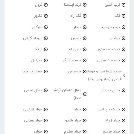
ترپ اشی
ترند اینستا
ترول
تک
تَک راه
تکاور
توحید وحید
تودار
تورکال
توشای
تومورز
تیرداد کیانی
تیرداد محمدی
تیری ام
تینک
جاسم شعبانی
جاسم کارگر
جبرئیل
جدید نیما نصر و فرهاد
جرجیس
جعفر یار خدا
فلاحی (سایروس بند)
جمال دهقان
جمال دهقان (پاشا
جمال لطفی
صدا)
جمشید پناهی
جواد
جواد الیاسی
جواد زارع
جواد شادو
جواد عطایی
جواد مرادی
جواد مقدم
جوادو