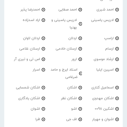
احمد شیری
احمد صفایی
احمدرضا پذیر
ادریس یاسینی
ادریس یاسینی و
اراد اسدزاده
بهنیا
اراسپ
اردلان
اردلان لاوان
ارسام
ارسلان خادمی
ارسلان غلامی
ارشاد موسوی
ارور
اس تی و تیری آر
اسپین ایلیا
استاد ایرج و حامد
اسرار
ضرغامی
اسماعیل کناری
اشکان
اشکان شمسایی
اشکان مهدوی
اشکان نظر
اشکان یادگاری
اشکین 0098
اشو
اشوان
اشوان و مهیار
اف جی
افرا