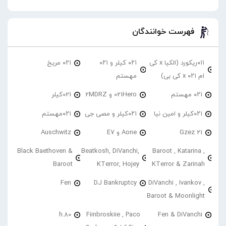
فهرست خوانندگان
۰۱۱ریکورد (الکیا x کی
۰۲۱ کیلر و ۰۲۱
۰۲۱ مریخ
ام ۰۲۱ x کی بی)
مهستم
۰۲۱ مهستم
021Hero و 2MDRZ
021کیلر
۰۲۱کیلر و امین نیا
۰۲۱کیلر و مصی جی
۰۲۱مهستم
21 Gzez
Aone و E7
Auschwitz
Black Baethoven &
Beatkosh, DiVanchi,
Baroot , Katarina ,
Baroot
KTerror, Hojey
KTerror & Zarinah
Fen
DJ Bankruptcy
DiVanchi , Ivankov ,
Baroot & Moonlight
h.80
Fiinbroskiie , Paco
Fen & DiVanchi