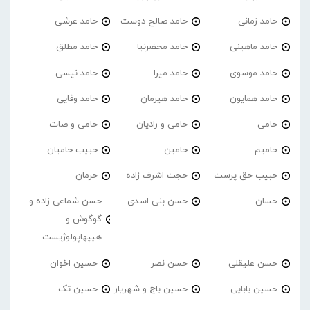
حامد زمانی
حامد صالح دوست
حامد عرشی
حامد ماهینی
حامد محضرنیا
حامد مطلق
حامد موسوی
حامد میرا
حامد نیسی
حامد همایون
حامد هیرمان
حامد وفایی
حامی
حامی و رادیان
حامی و صات
حامیم
حامین
حبیب حامیان
حبیب حق پرست
حجت اشرف زاده
حرمان
حسان
حسن بنی اسدی
حسن شماعی زاده و
گوگوش و
هیپهاپولوژیست
حسن علیقلی
حسن نصر
حسین اخوان
حسین بابایی
حسین باج و شهریار
حسین تک