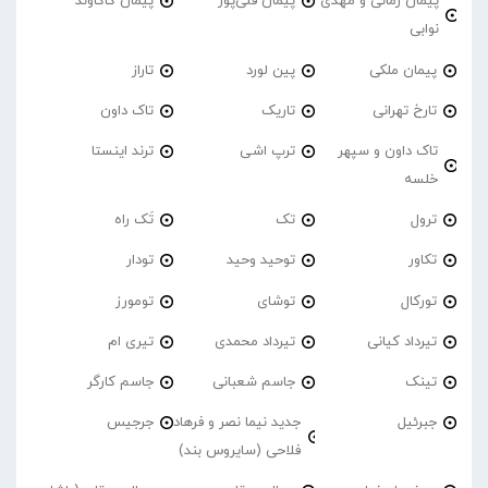
پیمان زمانی و مهدی
پیمان قلی‌پور
پیمان کاکاوند
نوابی
پیمان ملکی
پین لورد
تاراز
تارخ تهرانی
تاریک
تاک داون
تاک داون و سپهر
ترپ اشی
ترند اینستا
خلسه
ترول
تک
تَک راه
تکاور
توحید وحید
تودار
تورکال
توشای
تومورز
تیرداد کیانی
تیرداد محمدی
تیری ام
تینک
جاسم شعبانی
جاسم کارگر
جبرئیل
جدید نیما نصر و فرهاد
جرجیس
فلاحی (سایروس بند)