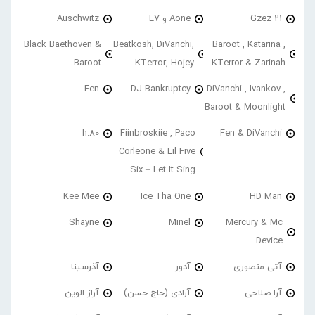
21 Gzez
Aone و E7
Auschwitz
Black Baethoven &
Beatkosh, DiVanchi,
Baroot , Katarina ,
Baroot
KTerror, Hojey
KTerror & Zarinah
Fen
DJ Bankruptcy
DiVanchi , Ivankov ,
Baroot & Moonlight
h.80
Fiinbroskiie , Paco
Fen & DiVanchi
Corleone & Lil Five
Six – Let It Sing
Kee Mee
Ice Tha One
HD Man
Shayne
Minel
Mercury & Mc
Device
آتی منصوری
آدور
آذرسینا
آرا صلاحی
آرادی (حاج حسن)
آراز الوین