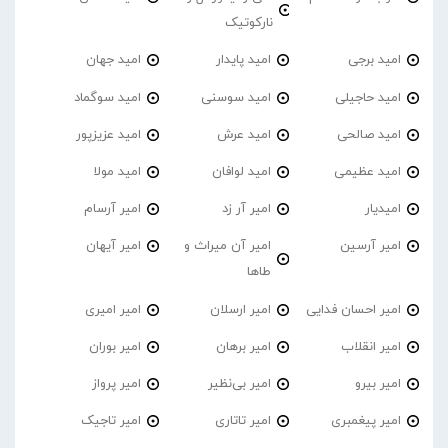
نارکوتیک
امید برجی
امید پایدار
امید جهان
امید حاجیلی
امید سوسنی
امید سوگماد
امید صالحی
امید عرش
امید عزیزپور
امید عظیمی
امید لوافان
امید مولا
امیدیار
امیر آر زد
امیر آرسام
امیر آرسین
امیر آن میراث و
امیر آیهان
طاها
امیر احسان فدایی
امیر ارسلان
امیر امیری
امیر انقلاب
امیر برهان
امیر‌ بوران
امیر بیرو
امیر بی‌نظیر
امیر پرواز
امیر پیغمبری
امیر تاتاری
امیر تاجیک