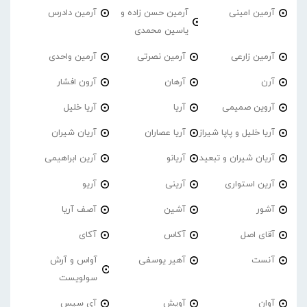
آرمین امینی
آرمین حسن زاده و
آرمین دادرس
یاسین محمدی
آرمین زارعی
آرمین نصرتی
آرمین واحدی
آرن
آرهان
آرون افشار
آروین صمیمی
آریا
آریا خلیل
آریا خلیل و پاپا شیراز
آریا عصاران
آریان شیران
آریان شیران و تبعید
آریانو
آرین ابراهیمی
آرین استواری
آرینی
آریو
آشور
آشین
آصف آریا
آقای اصل
آکاس
آکای
آنست
آهیر یوسفی
آواس و آرش
سولویست
آوان
آویش
آی سیس