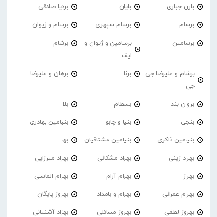
بارن جباری
بایان
بردیا صادقی
برسام
برسام سپهری
برسام و ژیوان
برسامین
برسامین و ژیوان و
برشام
اِیف
برشام و علیرضا جی
برنا
برهان و علیرضا
جی
بروان بند
بسطام
بلا
بنجی
بنیا و چابو
بنیامین بهادری
بنیامین ذاکری
بنیامین مشتاقیان
بها
بهراد زینی
بهراد مشکانی
بهراد میرزایی
بهراز
بهرام آرام
بهرام الماسی
بهرام عمرانی
بهرام و بامداد
بهروز پایگان
بهروز لطفی
بهروز مسائلی
بهزاد آشتیانی