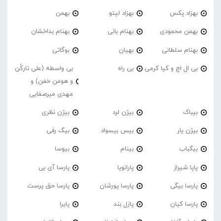
بهزاد پکس
بهزاد لیتو
بهمن
بهمن محمودی
بهنام بانی
بهنام بداخشان
بهنام سلطانی
بهیان
بوگاتی
بی ال اچ و کیا کرمی
بی راه
بی واسطه (علی تارکُن
و هومن خفن) و
مهدی میرصفایی
بیباک
بیژن لرد
بیژن نظری
بیژن یار
بیس بیسواد
بیگ رفی
بیگباب
بینام
بیوسا
پاپا شیراز
پارانویا
پارسا آی بی
پارسا بیگی
پارسا پورشان
پارسا حق پرست
پارسا کیان
پازل بند
پایرا