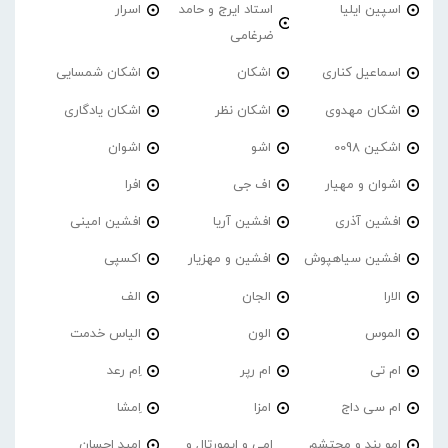
اسپین ایلیا
استاد ایرج و حامد
اسرار
ضرغامی
اسماعیل کناری
اشکان
اشکان شمسایی
اشکان مهدوی
اشکان نظر
اشکان یادگاری
اشکین 0098
اشو
اشوان
اشوان و مهیار
اف جی
افرا
افشین آذری
افشین آریا
افشین امینی
افشین سیاهپوش
افشین و مهزیار
اکسپی
الارا
الجان
الف
الموس
الون
الیاس خدمت
ام تی
ام رپر
اِم رعد
ام سی داج
امزا
اِمشا
امو بند و محتشم
امی و ایمورتال و
امید احسان