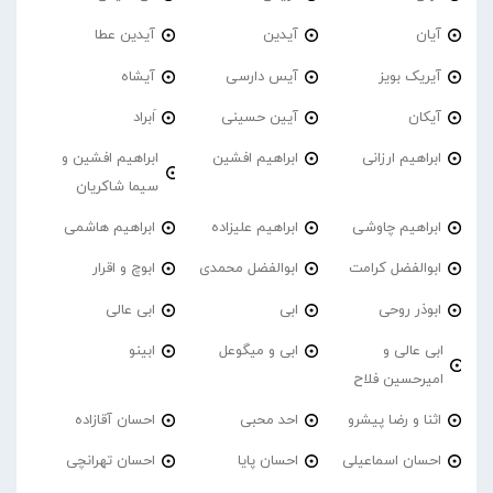
آیان
آیدین
آیدین عطا
آیریک بویز
آیس دارسی
آیشاه
آیکان
آیین حسینی
اَبراد
ابراهیم ارزانی
ابراهیم افشین
ابراهیم افشین و
سیما شاکریان
ابراهیم چاوشی
ابراهیم علیزاده
ابراهیم هاشمی
ابوالفضل کرامت
ابوالفضل محمدی
ابوچ و اقرار
ابوذر روحی
ابی
ابی عالی
ابی عالی و
ابی و میگوعل
ابینو
امیرحسین فلاح
اثنا و رضا پیشرو
احد محبی
احسان آقازاده
احسان اسماعیلی
احسان پایا
احسان تهرانچی