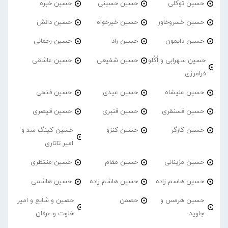
حسین توکلی
حسین حسینی
حسین خبره
حسین خسروخاور
حسین خیرخواه
حسین دانش
حسین دایمون
حسین راد
حسین رحمانی
حسین سهرابی و اُکُلو
حسین شفیعی
حسین عاشقی
فرامرزی
حسین علیشاه
حسین عیدی
حسین فتحی
حسین فسنقری
حسین قنبری
حسین قیصری
حسین کارگر
حسین کنزو
حسین کینگ سد و
امیر تاتاری
حسین مزینانی
حسین مقام
حسین منتظری
حسین هاسم زاده
حسین هاشم زاده
حسین هاشمی
حسین هرمس و
حصمن
حصین و شایع و امیر
جاوید
خلوت و عرفان