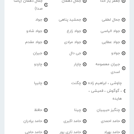
جعفر یار خدا
جمال دهقان
جمال دهقان (پاشا
صدا)
جمال لطفی
جمشید پناهی
جواد
جواد الیاسی
جواد زارع
جواد شادو
جواد عطایی
جواد مرادی
جواد مقدم
جوادو
جی دال
جیران
جیران معصومه
چاپار
چاردو
اسدی
چاوشی ، ابراهیم زاده
چگنت
چلیپا
، گوگوش ، قمیشی ،
هایده
چنگیز حبیبیان
چیتا
حافظ
حامد احمدی
حامد اکبری
حامد برادران
حامد بهراد
حامد تاری پور
حامد حاجی