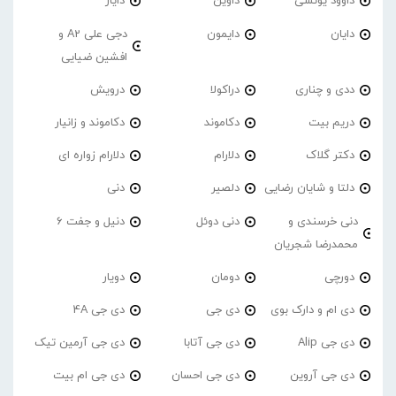
داوود یونسی
داوین
دایار
دایان
دایمون
دجی علی A2 و
افشین ضیایی
ددی و چناری
دراکولا
درویش
دریم بیت
دکاموند
دکاموند و زانیار
دکتر گلاک
دلارام
دلارام زواره ای
دلتا و شایان رضایی
دلصیر
دنی
دنی خرسندی و
دنی دوئل
دنیل و جفت 6
محمدرضا شجریان
دورچی
دومان
دویار
دی ام و دارک بوی
دی جی
دی جی 4A
دی جی Alip
دی جی آتابا
دی جی آرمین تیک
دی جی آروین
دی جی احسان
دی جی ام بیت