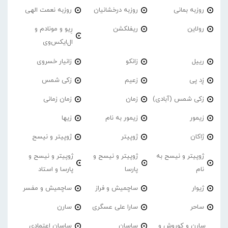
روزبه بمانی
روزبه درخشانیان
روزبه نعمت الهی
رولاین
ریفلکشن
رِیو و مونادم و
ال‌ایکس‌وی
رییل
زانکو
زانیار خسروی
زِد پی
زعیم
زکی شمس
زکی شمس (آبادی)
زمان
زمان زمانی
زیمور
زیمور به نام
زیها
ژاکان
ژوپیتر
ژوپیتر و نیسح
ژوپیتر و نیسح به
ژوپیتر و نیسح و
ژوپیتر و نیسح و
نام
پارسا
پارسا و استاد
ژیوار
ساچمیش و فراز
ساچمیش و مفسر
ساحر
سارا علی عسگری
سارن
سارن و کوروش و
ساسان
ساسان اعتمادی