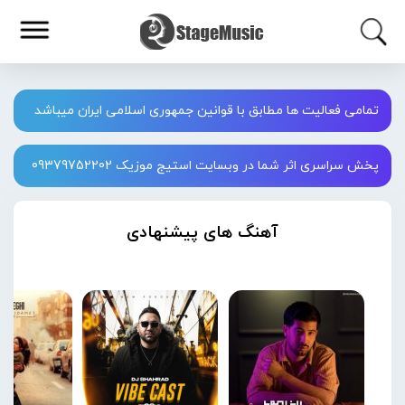
تمامی فعالیت ها مطابق با قوانین جمهوری اسلامی ایران میباشد
پخش سراسری اثر شما در وبسایت استیج موزیک 09379752202
آهنگ های پیشنهادی