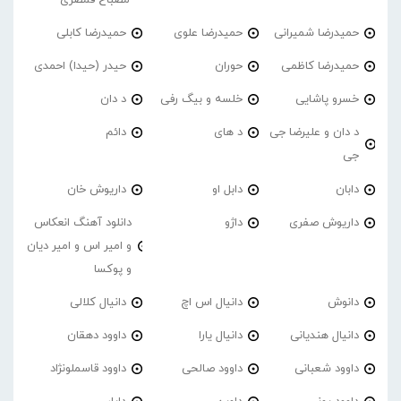
حمیدرضا شمیرانی
حمیدرضا علوی
حمیدرضا کابلی
حمیدرضا کاظمی
حوران
حیدر (حیدا) احمدی
خسرو پاشایی
خلسه و بیگ رفی
د دان
د دان و علیرضا جی
د های
دائم
جی
دابان
دابل او
داریوش خان
داریوش صفری
داژو
دانلود آهنگ انعکاس
و امیر اس و امیر دیان
و پوکسا
دانوش
دانیال اس اچ
دانیال کلالی
دانیال هندیانی
دانیال یارا
داوود دهقان
داوود شعبانی
داوود صالحی
داوود قاسملونژاد