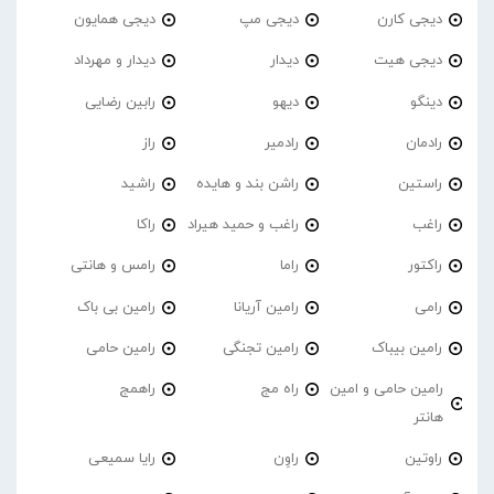
دیجی کارن
دیجی مپ
دیجی همایون
دیجی هیت
دیدار
دیدار و مهرداد
دینگو
دیهو
رابین رضایی
رادمان
رادمیر
راز
راستین
راشن بند و هایده
راشید
راغب
راغب و حمید هیراد
راکا
راکتور
راما
رامس و هانتی
رامی
رامین آریانا
رامین بی باک
رامین بیباک
رامین تجنگی
رامین حامی
رامین حامی و امین
راه مج
راهمج
هانتر
راوتین
راوِن
رایا سمیعی