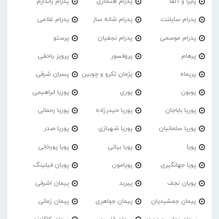
پایرا و آلفا
پدرام افتخاری
پدرام ژاندارم
پدرام‌ سایلنت
پدرام شانه ساز
پدرام غلامی
پدرام موسمی
پدرام نجفیان
پرستو
پرهام
پروفسور
پرویز یاحقی
پریماه
پژمان تکرو و چوبین
پسران شرقی
پوبون
پوری
پوریا ابراهیمی
پوریا باباجان
پوریا حیدرزاده
پوریا رحمانی
پوریا سلمانیان
پوریا شهبازی
پوریا صدر
پویا
پویا بیاتی
پویا پورخانی
پویا جهانگیری
پویامون
پویان فیلینگ
پویان نجف
پیربد
پیمان اشرفی
پیمان جمشیدیان
پیمان جواهری
پیمان زمانی