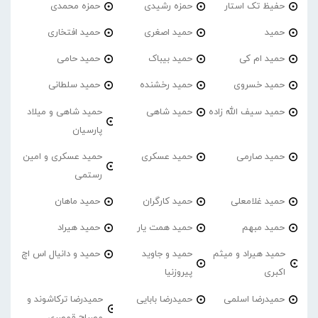
حفیظ تک استار
حمزه رشیدی
حمزه محمدی
حمید
حمید اصغری
حمید افتخاری
حمید ام کی
حمید بیباک
حمید حامی
حمید خسروی
حمید رخشنده
حمید سلطانی
حمید سیف الله زاده
حمید شاهی
حمید شاهی و میلاد
پارسیان
حمید صارمی
حمید عسکری
حمید عسکری و امین
رستمی
حمید غلامعلی
حمید کارگران
حمید ماهان
حمید مبهم
حمید همت یار
حمید هیراد
حمید هیراد و میثم
حمید و جاوید
حمید و دانیال اس اچ
اکبری
پیروزنیا
حمیدرضا اسلمی
حمیدرضا بابایی
حمیدرضا ترکاشوند و
مصباح قمصری