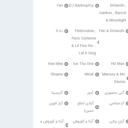
Fen
DJ Bankruptcy
DiVanchi ,
Ivankov , Baroot
& Moonlight
h.80
Fiinbroskiie ,
Fen & DiVanchi
Paco Corleone
& Lil Five Six –
Let It Sing
Kee Mee
Ice Tha One
HD Man
Shayne
Minel
Mercury & Mc
Device
آتی منصوری
آدور
آذرسینا
آرا صلاحی
آرادی (حاج
آراز الوین
حسن)
آران براتی
آرتا و کوروش
آرتا و کوروش و