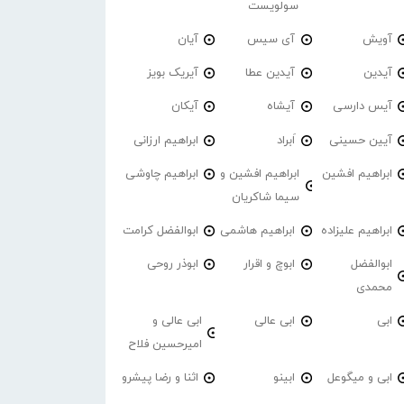
سولویست
آویش
آی سیس
آیان
آیدین
آیدین عطا
آیریک بویز
آیس دارسی
آیشاه
آیکان
آیین حسینی
اَبراد
ابراهیم ارزانی
ابراهیم افشین
ابراهیم افشین و
ابراهیم چاوشی
سیما شاکریان
ابراهیم علیزاده
ابراهیم هاشمی
ابوالفضل کرامت
ابوالفضل
ابوچ و اقرار
ابوذر روحی
محمدی
ابی
ابی عالی
ابی عالی و
امیرحسین فلاح
ابی و میگوعل
ابینو
اثنا و رضا پیشرو