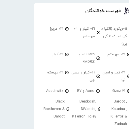
فهرست خوانندگان
۰۱۱ریکورد (الکیا x
۰۲۱ کیلر و ۰۲۱
۰۲۱ مریخ
کی ام ۰۲۱ x کی
مهستم
بی)
۰۲۱ مهستم
021Hero و
021کیلر
2MDRZ
۰۲۱کیلر و امین
۰۲۱کیلر و مصی
۰۲۱مهستم
نیا
جی
21 Gzez
Aone و E7
Auschwitz
Black
Beatkosh,
Baroot ,
Baethoven &
DiVanchi,
Katarina ,
Baroot
KTerror, Hojey
KTerror &
Zarinah