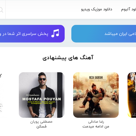
لود آلبوم
دانلود موزیک ویدیو
می ایران میباشد
پخش سراسری اثر شما در وبسایت 
آهنگ های پیشنهادی
رضا صادقی
مصطفی پویان
من ادامه میدمت
مُسکن