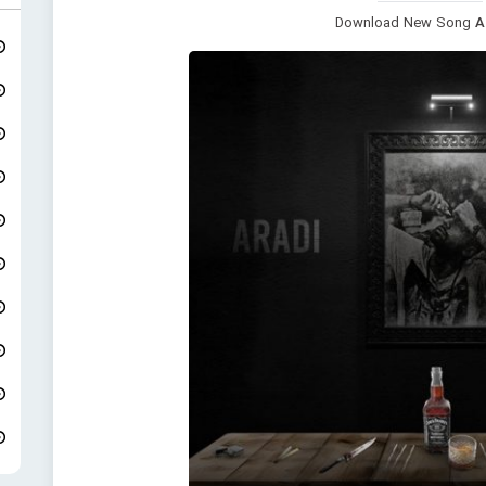
Download New Song
A