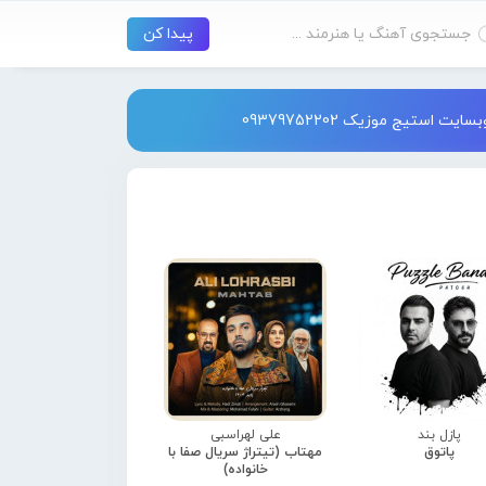
استیج موزیک 09379752202
پازل بند
علی لهراسبی
پاتوق
مهتاب (تیتراژ سریال صفا با
خانواده)