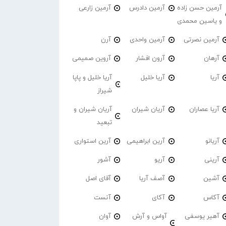
آرمین حسن زاده
آرمین دادرس
آرمین زارعی
و یاسین محمدی
آرمین نصرتی
آرمین واحدی
آرن
آرهان
آرون افشار
آروین صمیمی
آریا
آریا خلیل
آریا خلیل و پاپا
شیراز
آریا عصاران
آریان شیران
آریان شیران و
تبعید
آریانو
آرین ابراهیمی
آرین استواری
آرینی
آریو
آشور
آشین
آصف آریا
آقای اصل
آکاس
آکای
آنست
آهیر یوسفی
آواس و آرش
آوان