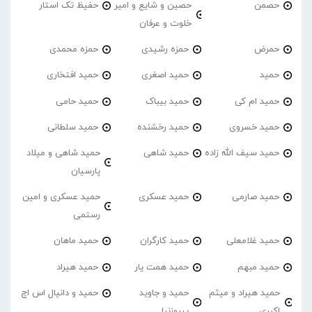
حصمن
حصین و شایع و امیر
حفیظ تک استار
خلوت و عرفان
حمرض
حمزه رشیدی
حمزه محمدی
حمید
حمید اصغری
حمید افتخاری
حمید ام کی
حمید بیباک
حمید حامی
حمید خسروی
حمید رخشنده
حمید سلطانی
حمید سیف الله زاده
حمید شاهی
حمید شاهی و میلاد
پارسیان
حمید صارمی
حمید عسکری
حمید عسکری و امین
رستمی
حمید غلامعلی
حمید کارگران
حمید ماهان
حمید مبهم
حمید همت یار
حمید هیراد
حمید هیراد و میثم
حمید و جاوید
حمید و دانیال اس اچ
اکبری
پیروزنیا