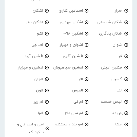
اسرار
اسماعیل کناری
اشکان
اشکان شمسایی
اشکان مهدوی
اشکان نظر
اشکان یادگاری
اشکین 0098
اشو
اشوان
اشوان و مهیار
اف جی
افرا
افشین آذری
افشین آریا
افشین امینی
افشین سیاهپوش
افشین و مهزیار
اکسپی
الارا
الجان
الف
الموس
الون
الیاس خدمت
ام تی
ام رپر
اِم رعد
ام سی داج
امزا
اِمشا
امو بند و محتشم
امی و ایمورتال و
نارکوتیک