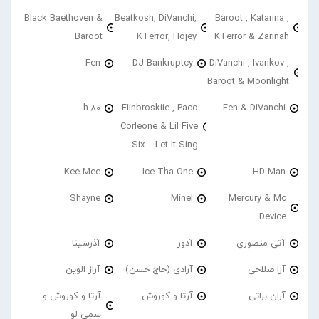
Black Baethoven &
Beatkosh, DiVanchi,
Baroot , Katarina ,
Baroot
KTerror, Hojey
KTerror & Zarinah
Fen
DJ Bankruptcy
DiVanchi , Ivankov ,
Baroot & Moonlight
h.80
Fiinbroskiie , Paco
Fen & DiVanchi
Corleone & Lil Five
Six – Let It Sing
Kee Mee
Ice Tha One
HD Man
Shayne
Minel
Mercury & Mc
Device
آتی منصوری
آدور
آذرسینا
آرا صلاحی
آرادی (حاج حسن)
آراز الوین
آران براتی
آرتا و کوروش
آرتا و کوروش و
سمی لو