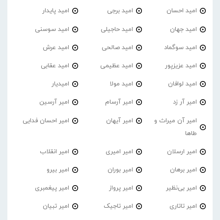
امید احسان
امید برجی
امید پایدار
امید جهان
امید حاجیلی
امید سوسنی
امید سوگماد
امید صالحی
امید عرش
امید عزیزپور
امید عظیمی
امید عقابی
امید لوافان
امید مولا
امیدیار
امیر آر زد
امیر آرسام
امیر آرسین
امیر آن میراث و
امیر آیهان
امیر احسان فدایی
طاها
امیر ارسلان
امیر امیری
امیر انقلاب
امیر برهان
امیر‌ بوران
امیر بیرو
امیر بی‌نظیر
امیر پرواز
امیر پیغمبری
امیر تاتاری
امیر تاجیک
امیر تبیان