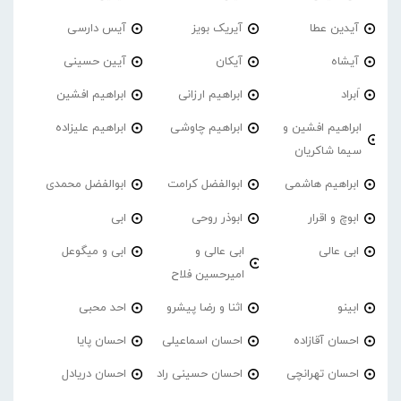
آیدین عطا
آیریک بویز
آیس دارسی
آیشاه
آیکان
آیین حسینی
اَبراد
ابراهیم ارزانی
ابراهیم افشین
ابراهیم افشین و
ابراهیم چاوشی
ابراهیم علیزاده
سیما شاکریان
ابراهیم هاشمی
ابوالفضل کرامت
ابوالفضل محمدی
ابوچ و اقرار
ابوذر روحی
ابی
ابی عالی
ابی عالی و
ابی و میگوعل
امیرحسین فلاح
ابینو
اثنا و رضا پیشرو
احد محبی
احسان آقازاده
احسان اسماعیلی
احسان پایا
احسان تهرانچی
احسان حسینی راد
احسان دریادل