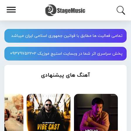
تمامی فعالیت ها مطابق با قوانین جمهوری اسلامی ایران میباشد
پخش سراسری اثر شما در وبسایت استیج موزیک 09379752202
آهنگ های پیشنهادی