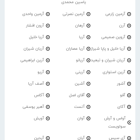
یاسین محمدی
آرمین زارعی
آرمین نصرتی
آرمین واحدی
آرن
آرهان
آرون افشار
آروین صمیمی
آریا
آریا خلیل
آریا خلیل و پاپا شیراز
آریا عصاران
آریان شیران
آریان شیران و تبعید
آریانو
آرین ابراهیمی
آرین استواری
آرینی
آریو
آشور
آشین
آصف آریا
آفو
آقای اصل
آکاس
آکای
آنست
آهیر یوسفی
آواس و آرش
آوان
آویش
سولویست
آی سیس
آیان
آیدین