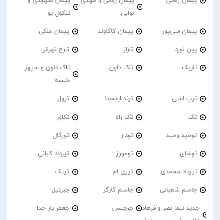
پیمان زمانی
پیمان زمانی و مهدی
پیمان شهیدی و
نوابی
نیکول یو
پیمان قلی‌پور
پیمان کاکاوند
پیمان ملکی
پین لورد
تاراز
تارخ تهرانی
تاریک
تاک داون
تاک داون و سپهر
خلسه
ترپ اشی
ترند اینستا
ترول
تک
تَک راه
تکاور
توحید وحید
تودار
تورکال
توشای
تومورز
تیرداد کیانی
تیرداد محمدی
تیری ام
تینک
جاسم شعبانی
جاسم کارگر
جبرئیل
جدید نیما نصر و فرهاد
جرجیس
جعفر یار خدا