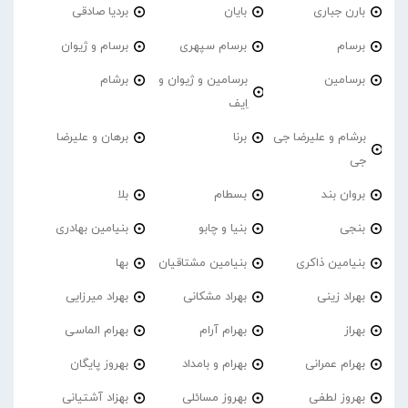
بارن جباری
بایان
بردیا صادقی
برسام
برسام سپهری
برسام و ژیوان
برسامین
برسامین و ژیوان و
برشام
اِیف
برشام و علیرضا جی
برنا
برهان و علیرضا
جی
بروان بند
بسطام
بلا
بنجی
بنیا و چابو
بنیامین بهادری
بنیامین ذاکری
بنیامین مشتاقیان
بها
بهراد زینی
بهراد مشکانی
بهراد میرزایی
بهراز
بهرام آرام
بهرام الماسی
بهرام عمرانی
بهرام و بامداد
بهروز پایگان
بهروز لطفی
بهروز مسائلی
بهزاد آشتیانی