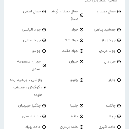
فلاحی (سایروس بند)
جمال دهقان
جمال دهقان (پاشا
جمال لطفی
صدا)
جمشید پناهی
جواد
جواد الیاسی
جواد زارع
جواد شادو
جواد عطایی
جواد مرادی
جواد مقدم
جوادو
جی دال
جیران
جیران معصومه
اسدی
چاپار
چاردو
چاوشی ، ابراهیم زاده
، گوگوش ، قمیشی ،
هایده
چگنت
چلیپا
چنگیز حبیبیان
چیتا
حافظ
حامد احمدی
حامد اکبری
حامد برادران
حامد بهراد