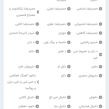
حمیدرضا اسلمی
حمیدرضا بابایی
حمیدرضا ترکاشوند و
مصباح قمصری
حمیدرضا شمیرانی
حمیدرضا علوی
حمیدرضا کابلی
حمیدرضا کاظمی
حوران
حیدر (حیدا) احمدی
خسرو پاشایی
خلسه و بیگ رفی
د دان
د دان و علیرضا جی
د های
دائم
جی
دابان
دابل او
داریوش خان
داریوش صفری
داژو
دانلود آهنگ انعکاس
و امیر اس و امیر دیان
و پوکسا
دانوش
دانیال اس اچ
دانیال کلالی
دانیال هندیانی
دانیال یارا
داوود دهقان