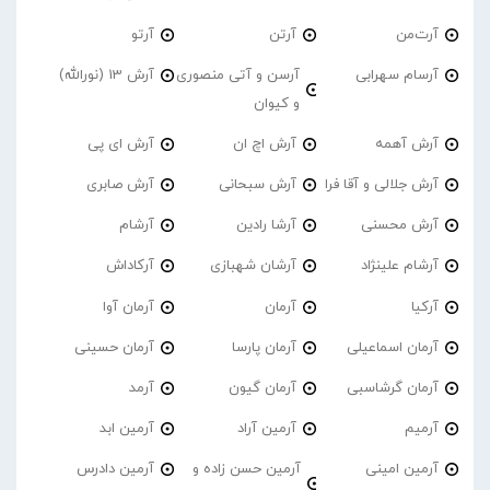
آرت‌من
آرتن
آرتو
آرسام سهرابی
آرسن و آتی منصوری
آرش 13 (نورالله)
و کیوان
آرش آهمه
آرش اچ ان
آرش ای پی
آرش جلالی و آقا فرا
آرش سبحانی
آرش صابری
آرش محسنی
آرشا رادین
آرشام
آرشام علینژاد
آرشان شهبازی
آرکاداش
آرکیا
آرمان
آرمان آوا
آرمان اسماعیلی
آرمان پارسا
آرمان حسینی
آرمان گرشاسبی
آرمان گیون
آرمد
آرمیم
آرمین آراد
آرمین ابد
آرمین امینی
آرمین حسن زاده و
آرمین دادرس