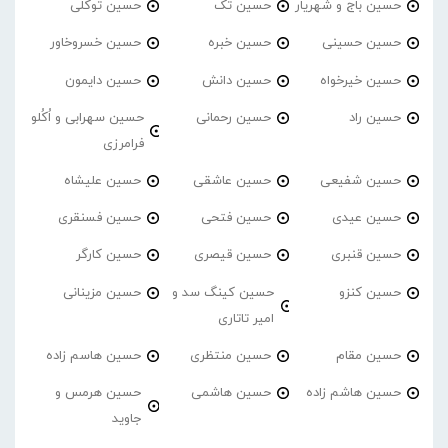
حسین باج و شهریار
حسین تک
حسین توکلی
حسین حسینی
حسین خبره
حسین خسروخاور
حسین خیرخواه
حسین دانش
حسین دایمون
حسین راد
حسین رحمانی
حسین سهرابی و اُکُلو
فرامرزی
حسین شفیعی
حسین عاشقی
حسین علیشاه
حسین عیدی
حسین فتحی
حسین فسنقری
حسین قنبری
حسین قیصری
حسین کارگر
حسین کنزو
حسین کینگ سد و
حسین مزینانی
امیر تاتاری
حسین مقام
حسین منتظری
حسین هاسم زاده
حسین هاشم زاده
حسین هاشمی
حسین هرمس و
جاوید