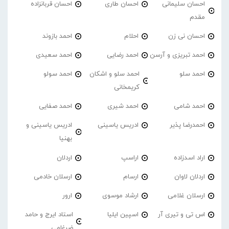
احسان سلیمانی
احسان طاری
احسان قربانزاده
مقدم
احسان نی زن
احلام
احمد بازوند
احمد تبریزی و آرسن
احمد‌ رضایی
احمد سعیدی
احمد سلو
احمد سلو و اشکان
احمد سولو
کریمخانی
احمد شامی
احمد شیری
احمد صفایی
احمدرضا پذیر
ادریس یاسینی
ادریس یاسینی و
بهنیا
اراد اسدزاده
اراسپ
اردلان
اردلان لاوان
ارسام
ارسلان خادمی
ارسلان غلامی
ارشاد موسوی
ارور
اس تی و تیری آر
اسپین ایلیا
استاد ایرج و حامد
ضرغامی