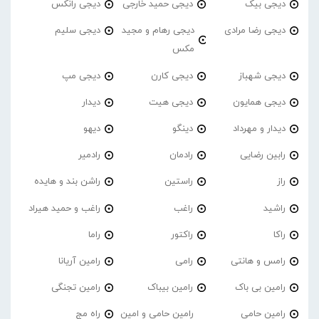
دیجی بیک
دیجی حمید خارجی
دیجی رانکس
دیجی رضا مرادی
دیجی رهام و مجید
دیجی سلیم
مکس
دیجی شهباز
دیجی کارن
دیجی مپ
دیجی همایون
دیجی هیت
دیدار
دیدار و مهرداد
دینگو
دیهو
رابین رضایی
رادمان
رادمیر
راز
راستین
راشن بند و هایده
راشید
راغب
راغب و حمید هیراد
راکا
راکتور
راما
رامس و هانتی
رامی
رامین آریانا
رامین بی باک
رامین بیباک
رامین تجنگی
رامین حامی
رامین حامی و امین
راه مج