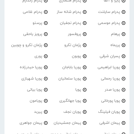
پایرا و آلفا
پدرام افتخاری
پدرام ژاندارم
پدرام‌ سایلنت
پدرام شانه ساز
پدرام غلامی
پدرام موسمی
پدرام نجفیان
پرستو
پرهام
پروفسور
پرویز یاحقی
پریماه
پژمان تکرو
پژمان تکرو و چوبین
پسران شرقی
پوبون
پوری
پوریا ابراهیمی
پوریا باباجان
پوریا حیدرزاده
پوریا رحمانی
پوریا سلمانیان
پوریا شهبازی
پوریا صدر
پویا
پویا بیاتی
پویا پورخانی
پویا جهانگیری
پویامون
پویان فیلینگ
پویان نجف
پیربد
پیمان اشرفی
پیمان جمشیدیان
پیمان جواهری