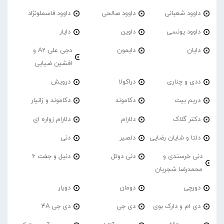
داوود شعبانی
داوود صالحی
داوود قاسملونژاد
داوود یونسی
داوین
دایار
دایان
دایمون
دجی علی A2 و
افشین ضیایی
ددی و چناری
دراکولا
درویش
دریم بیت
دکاموند
دکاموند و زانیار
دکتر گلاک
دلارام
دلارام زواره ای
دلتا و شایان رضایی
دلصیر
دنی
دنی خرسندی و
دنی دوئل
دنیل و جفت 6
محمدرضا شجریان
دورچی
دومان
دویار
دی ام و دارک بوی
دی جی
دی جی 4A