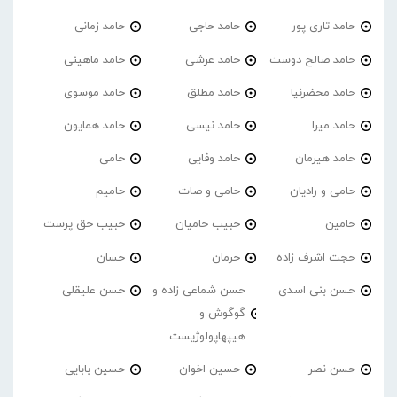
حامد تاری پور
حامد حاجی
حامد زمانی
حامد صالح دوست
حامد عرشی
حامد ماهینی
حامد محضرنیا
حامد مطلق
حامد موسوی
حامد میرا
حامد نیسی
حامد همایون
حامد هیرمان
حامد وفایی
حامی
حامی و رادیان
حامی و صات
حامیم
حامین
حبیب حامیان
حبیب حق پرست
حجت اشرف زاده
حرمان
حسان
حسن بنی اسدی
حسن شماعی زاده و
حسن علیقلی
گوگوش و
هیپهاپولوژیست
حسن نصر
حسین اخوان
حسین بابایی