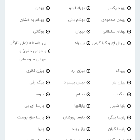
بهزاد پکس
بهزاد لیتو
بهمن
بهمن محمودی
بهنام بانی
بهنام بداخشان
بهنام سلطانی
بهیان
بوگاتی
بی ال اچ و کیا کرمی
بی راه
بی واسطه (علی تارکُن
و هومن خفن) و
مهدی میرصفایی
بیباک
بیژن لرد
بیژن نظری
بیژن یار
بیس بیسواد
بیگ رفی
بیگباب
بینام
بیوسا
پاپا شیراز
پارانویا
پارسا آی بی
پارسا بیگی
پارسا پورشان
پارسا حق پرست
پارسا کیان
پازل بند
پایرا