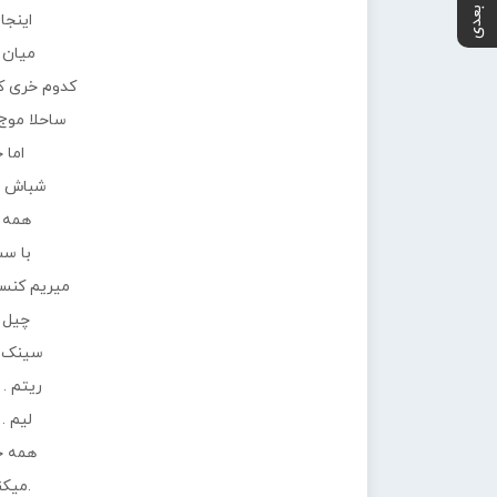
پست بعدی
اینجا
میان 
کدوم خری کر
ساحلا موج
اما 
شباش ز
همه م
با س
میریم کنسر
چیل .
سینک .
ریتم .
لیم .
همه ج
.میک