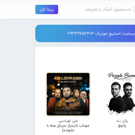
استیج موزیک 09379752202
پازل بند
علی لهراسبی
پاتوق
مهتاب (تیتراژ سریال صفا با
خانواده)