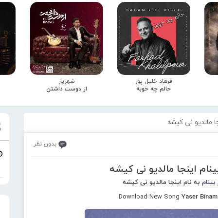
فرهاد خلیل پور
شهریار
حالم چه خوبه
از دوست داشتن
جا مالدیو نی کیشه
بدون نظر
ینام اینجا مالدیو نی کیشه
بینام
به نام اینجا مالدیو نی کیشه
Download New Song
Yaser Binam 