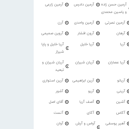
آرمین حسن زاده
آرمین دادرس
آرمین زارعی
و یاسین محمدی
آرمین نصرتی
آرمین واحدی
آرن
آرهان
آرون افشار
آروین صمیمی
آریا
آریا خلیل
آریا خلیل و پاپا
شیراز
آریا عصاران
آریان شیران
آریان شیران و
تبعید
آریانو
آرین ابراهیمی
آرین استواری
آرینی
آریو
آشور
آشین
آصف آریا
آقای اصل
آکاس
آکای
آنست
آهیر یوسفی
آواس و آرش
آوان