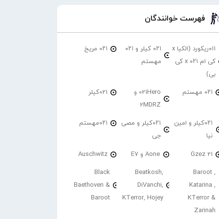
فهرست خوانندگان
۰۱۱ریکورد (الکیا x
۰۲۱ کیلر و ۰۲۱
۰۲۱ مریخ
کی ام ۰۲۱ x کی
مهستم
بی)
۰۲۱ مهستم
021Hero و
021کیلر
2MDRZ
۰۲۱کیلر و امین
۰۲۱کیلر و مصی
۰۲۱مهستم
نیا
جی
21 Gzez
Aone و E7
Auschwitz
Black
Beatkosh,
Baroot ,
Baethoven &
DiVanchi,
Katarina ,
Baroot
KTerror, Hojey
KTerror &
Zarinah