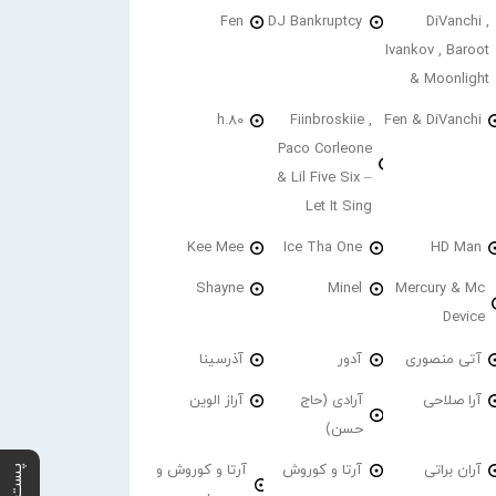
Fen
DJ Bankruptcy
DiVanchi ,
Ivankov , Baroot
& Moonlight
h.80
Fiinbroskiie ,
Fen & DiVanchi
Paco Corleone
& Lil Five Six –
Let It Sing
Kee Mee
Ice Tha One
HD Man
Shayne
Minel
Mercury & Mc
Device
آتی منصوری
آدور
آذرسینا
آرا صلاحی
آرادی (حاج
آراز الوین
حسن)
آران براتی
آرتا و کوروش
آرتا و کوروش و