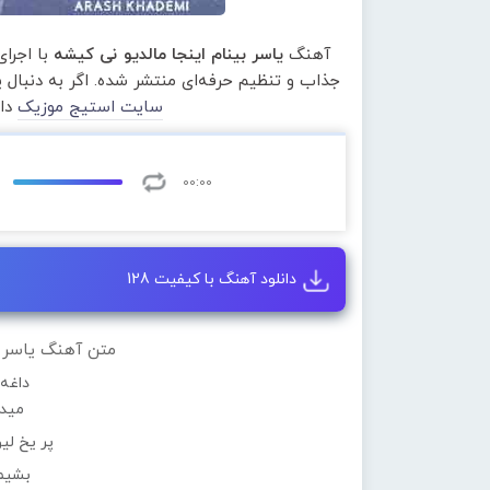
آهنگ
یاسر بینام اینجا مالدیو نی کیشه
با اجرا
جذاب و تنظیم حرفه‌ای منتشر شده. اگر به دنبال
سایت استیج موزیک
دان
00:00
دانلود آهنگ با کیفیت 128
متن آهنگ یاسر بی
داغه
میده
پر یخ لی
بشیم