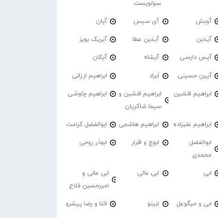
سولویست
آویش
آی سیس
آیان
آیدین
آیدین عطا
آیریک بویز
آیس دارسی
آیشاه
آیکان
آیین حسینی
اَبراد
ابراهیم ارزانی
ابراهیم افشین
ابراهیم افشین و
ابراهیم چاوشی
سیما شاکریان
ابراهیم علیزاده
ابراهیم هاشمی
ابوالفضل کرامت
ابوالفضل
ابوچ و اقرار
ابوذر روحی
محمدی
ابی
ابی عالی
ابی عالی و
امیرحسین فلاح
ابی و میگوعل
ابینو
اثنا و رضا پیشرو