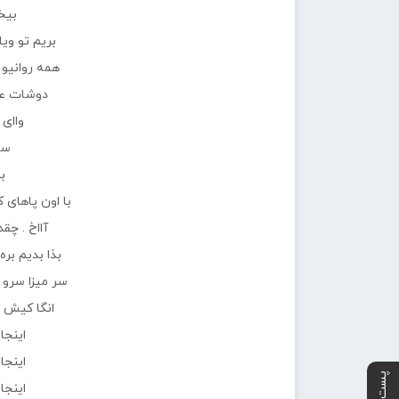
بیخ
بریم تو وی
همه روانیو
دوشات عقب
واای 
ست
بد
با اون پاهای ک
آااخ . چقد
بذا بدیم بره
سر میزا سرو 
انگا کیش ن
اینجا
اینجا
اینجا