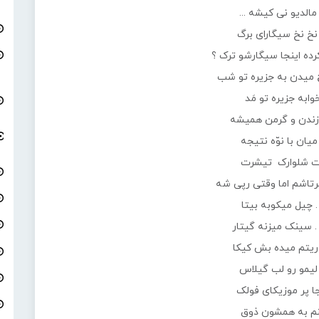
 مالدیو نی کیشه ...
نخ نخ سیگارای برگ
ده اینجا سیگارشو ترک ؟
 میدن به جزیره تو شب
خوابه جزیره تو مَد
ندن و گرمن همیشه
یان با نوّه نتیجه
ت شلوارک تیشرت
تاشم اما وقتی رپی شه
 چیل میکوبه بیتا
 سینک میزنه گیتار
 ریتم میده بش کیکا
 لیمو رو لب گیلاس
ا پر موزیکای فولک
نم به همشون ذوق