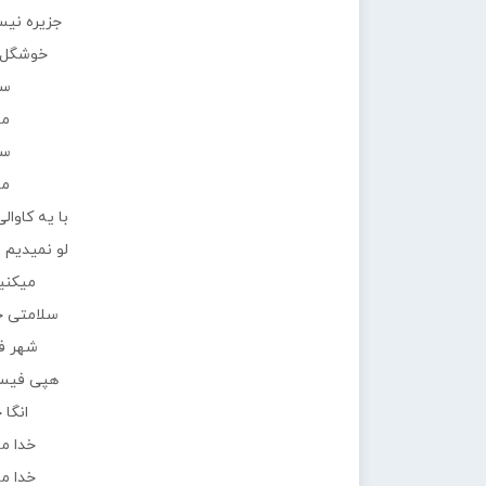
جزیره نیس
خوشگل 
سی
مو
سی
مو
با یه کاوالی
لو نمیدیم 
میکنیم
سلامتی خ
شهر ف
هپی فیس 
انگا 
خدا ما
خدا ما