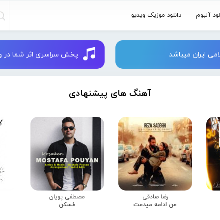
لود آلبوم
دانلود موزیک ویدیو
می ایران میباشد
پخش سراسری اثر شما در وبسایت 
آهنگ های پیشنهادی
رضا صادقی
مصطفی پویان
من ادامه میدمت
مُسکن