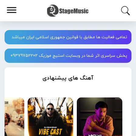
تمامی فعالیت ها مطابق با قوانین جمهوری اسلامی ایران میباشد
پخش سراسری اثر شما در وبسایت استیج موزیک 09379752202
آهنگ های پیشنهادی