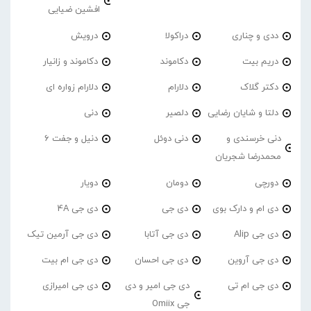
افشین ضیایی
ددی و چناری
دراکولا
درویش
دریم بیت
دکاموند
دکاموند و زانیار
دکتر گلاک
دلارام
دلارام زواره ای
دلتا و شایان رضایی
دلصیر
دنی
دنی خرسندی و
دنی دوئل
دنیل و جفت 6
محمدرضا شجریان
دورچی
دومان
دویار
دی ام و دارک بوی
دی جی
دی جی 4A
دی جی Alip
دی جی آتابا
دی جی آرمین تیک
دی جی آروین
دی جی احسان
دی جی ام بیت
دی جی ام تی
دی جی امیر و دی
دی جی امیرازی
جی Omiix