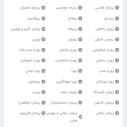
پدرام غلامی
پدرام موسمی
پدرام نجفیان
پرستو
پرهام
پروفسور
پرویز یاحقی
پریماه
پژمان تکرو و چوبین
پسران شرقی
پوبون
پوری
پوریا ابراهیمی
پوریا باباجان
پوریا حیدرزاده
پوریا رحمانی
پوریا سلمانیان
پوریا شهبازی
پوریا صدر
پویا
پویا بیاتی
پویا پورخانی
پویا جهانگیری
پویامون
پویان فیلینگ
پویان نجف
پیربد
پیمان اشرفی
پیمان جمشیدیان
پیمان جواهری
پیمان زمانی
پیمان زمانی و مهدی
پیمان قلی‌پور
نوابی