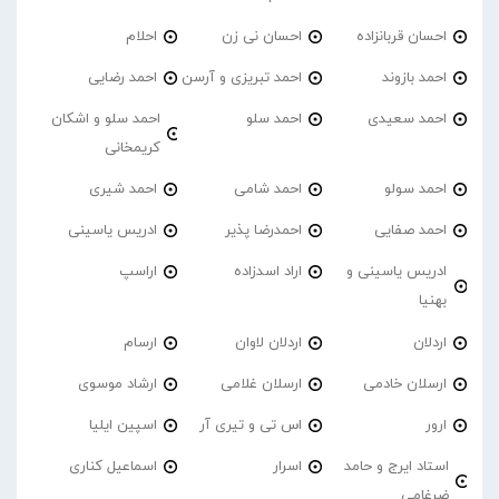
احسان قربانزاده
احسان نی زن
احلام
احمد بازوند
احمد تبریزی و آرسن
احمد‌ رضایی
احمد سعیدی
احمد سلو
احمد سلو و اشکان
کریمخانی
احمد سولو
احمد شامی
احمد شیری
احمد صفایی
احمدرضا پذیر
ادریس یاسینی
ادریس یاسینی و
اراد اسدزاده
اراسپ
بهنیا
اردلان
اردلان لاوان
ارسام
ارسلان خادمی
ارسلان غلامی
ارشاد موسوی
ارور
اس تی و تیری آر
اسپین ایلیا
استاد ایرج و حامد
اسرار
اسماعیل کناری
ضرغامی