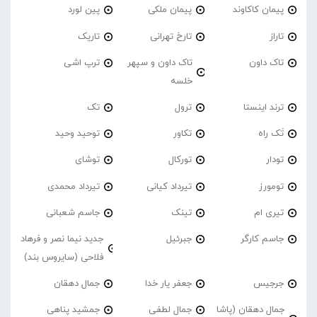
پیمان کاکاوند
پیمان ملکی
پین لورد
تاراز
تارخ تهرانی
تاریک
تاک داون
تاک داون و سپهر
ترپ اشی
خلسه
ترند اینستا
ترول
تک
تَک راه
تکاور
توحید وحید
تودار
تورکال
توشای
تومورز
تیرداد کیانی
تیرداد محمدی
تیری ام
تینک
جاسم شعبانی
جاسم کارگر
جبرئیل
جدید نیما نصر و فرهاد
فلاحی (سایروس بند)
جرجیس
جعفر یار خدا
جمال دهقان
جمال دهقان (پاشا
جمال لطفی
جمشید پناهی