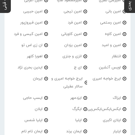
پست بعدی
پست قبلی
امیرعلی نظری
امیرمسعود ضیا
امین اعرابی
امین بانی
امین تیجی
امین حبیبی
امین رستمی
امین فرد
امین فیروزپور
امین کاوه
امین کاویانی
امین کیسی و فرد
امین و امید
امین یزدان
ان زی اس تو
انتظار
انزی و جنزی
اهورا کلهر
اویس آتشین
ای ج
ایدین بحری نژاد
ایرج خواجه امیری
ایرج خواجه امیری و
ایرمان
سالار عقیلی
ایزاک
ایزدمهر
ایسپ حاجی
ایکس‌ایکس‌ایکس‌پی
ایگرگ
ایلان
ایلای اکبری
ایلیا
ایلیا شمس
ایلیار
ایمان برند
ایمان تام تام