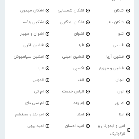
اشکان
اشکان شمسایی
اشکان مهدوی
اشکان نظر
اشکان یادگاری
اشکین 0098
اشو
اشوان
اشوان و مهیار
اف جی
افرا
افشین آذری
افشین آریا
افشین امینی
افشین سیاهپوش
افشین و مهزیار
اکسپی
الارا
الجان
الف
الموس
الون
الیاس خدمت
ام تی
ام رپر
اِم رعد
ام سی داج
امزا
اِمشا
امو بند و محتشم
امی و ایمورتال و
امید احسان
امید برجی
نارکوتیک