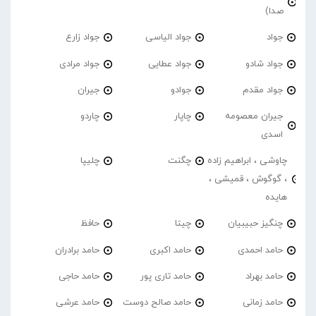
صدا)
جواد
جواد الیاسی
جواد زارع
جواد شادو
جواد عطایی
جواد مرادی
جواد مقدم
جوادو
جیران
جیران معصومه
چاپار
چاردو
اسدی
چاوشی ، ابراهیم زاده
چگنت
چلیپا
، گوگوش ، قمیشی ،
هایده
چنگیز حبیبیان
چیتا
حافظ
حامد احمدی
حامد اکبری
حامد برادران
حامد بهراد
حامد تاری پور
حامد حاجی
حامد زمانی
حامد صالح دوست
حامد عرشی