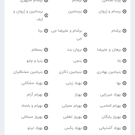
بردیا صادقی
برسام
برسام سپهری
برسام و ژیوان
برسامین
برسامین و ژیوان و
اِیف
برشام
برشام و علیرضا جی
برنا
جی
برهان و علیرضا
بروان بند
بسطام
بلا
بنجی
بنیا و چابو
بنیامین بهادری
بنیامین ذاکری
بنیامین مشتاقیان
بها
بهراد زینی
بهراد مشکانی
بهراد میرزایی
بهراز
بهرام آرام
بهرام الماسی
بهرام عمرانی
بهرام و بامداد
بهروز پایگان
بهروز لطفی
بهروز مسائلی
بهزاد آشتیانی
بهزاد پکس
بهزاد لیتو