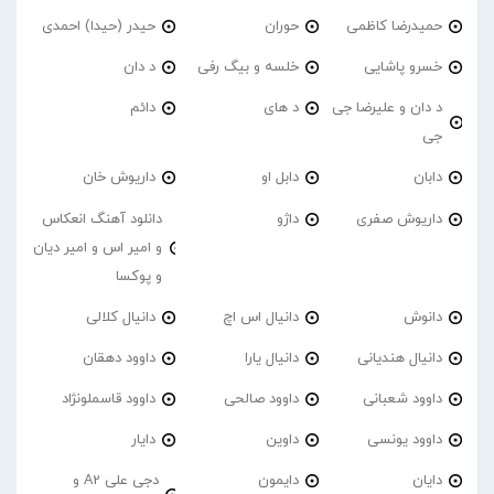
حمیدرضا کاظمی
حوران
حیدر (حیدا) احمدی
خسرو پاشایی
خلسه و بیگ رفی
د دان
د دان و علیرضا جی
د های
دائم
جی
دابان
دابل او
داریوش خان
داریوش صفری
داژو
دانلود آهنگ انعکاس
و امیر اس و امیر دیان
و پوکسا
دانوش
دانیال اس اچ
دانیال کلالی
دانیال هندیانی
دانیال یارا
داوود دهقان
داوود شعبانی
داوود صالحی
داوود قاسملونژاد
داوود یونسی
داوین
دایار
دایان
دایمون
دجی علی A2 و