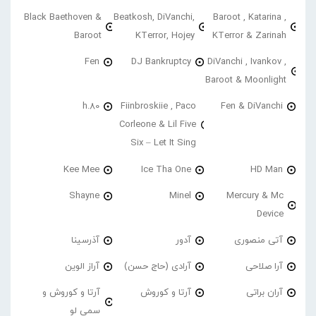
Black Baethoven &
Beatkosh, DiVanchi,
Baroot , Katarina ,
Baroot
KTerror, Hojey
KTerror & Zarinah
Fen
DJ Bankruptcy
DiVanchi , Ivankov ,
Baroot & Moonlight
h.80
Fiinbroskiie , Paco
Fen & DiVanchi
Corleone & Lil Five
Six – Let It Sing
Kee Mee
Ice Tha One
HD Man
Shayne
Minel
Mercury & Mc
Device
آتی منصوری
آدور
آذرسینا
آرا صلاحی
آرادی (حاج حسن)
آراز الوین
آران براتی
آرتا و کوروش
آرتا و کوروش و
سمی لو