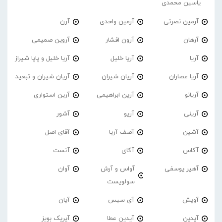
یاسین محمدی
آرمین نصرتی
آرمین واحدی
آرن
آرهان
آرون افشار
آروین صمیمی
آریا
آریا خلیل
آریا خلیل و پاپا شیراز
آریا عصاران
آریان شیران
آریان شیران و تبعید
آریانو
آرین ابراهیمی
آرین استواری
آرینی
آریو
آشور
آشین
آصف آریا
آقای اصل
آکاس
آکای
آنست
آهیر یوسفی
آواس و آرش
آوان
سولویست
آویش
آی سیس
آیان
آیدین
آیدین عطا
آیریک بویز