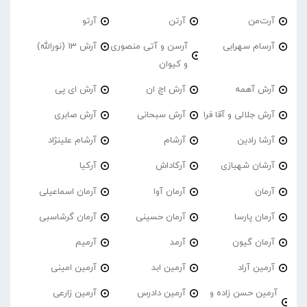
آرت‌من
آرتن
آرتو
آرسام سهرابی
آرسن و آتی منصوری
آرش 13 (نورالله)
و کیوان
آرش آهمه
آرش اچ ان
آرش ای پی
آرش جلالی و آقا فرا
آرش سبحانی
آرش صابری
آرشا رادین
آرشام
آرشام علینژاد
آرشان شهبازی
آرکاداش
آرکیا
آرمان
آرمان آوا
آرمان اسماعیلی
آرمان پارسا
آرمان حسینی
آرمان گرشاسبی
آرمان گیون
آرمد
آرمیم
آرمین آراد
آرمین ابد
آرمین امینی
آرمین حسن زاده و
آرمین دادرس
آرمین زارعی