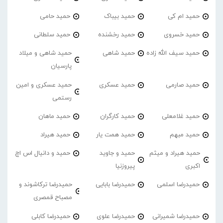
حمید ام کی
حمید بیباک
حمید حامی
حمید خسروی
حمید رخشنده
حمید سلطانی
حمید سیف الله زاده
حمید شاهی
حمید شاهی و میلاد
پارسیان
حمید صارمی
حمید عسکری
حمید عسکری و امین
رستمی
حمید غلامعلی
حمید کارگران
حمید ماهان
حمید مبهم
حمید همت یار
حمید هیراد
حمید هیراد و میثم
حمید و جاوید
حمید و دانیال اس اچ
اکبری
پیروزنیا
حمیدرضا اسلمی
حمیدرضا بابایی
حمیدرضا ترکاشوند و
مصباح قمصری
حمیدرضا شمیرانی
حمیدرضا علوی
حمیدرضا کابلی