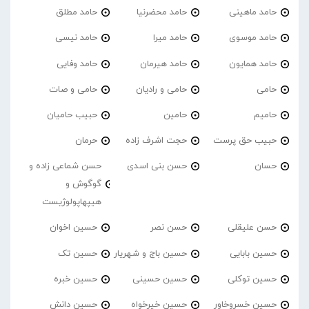
حامد ماهینی
حامد محضرنیا
حامد مطلق
حامد موسوی
حامد میرا
حامد نیسی
حامد همایون
حامد هیرمان
حامد وفایی
حامی
حامی و رادیان
حامی و صات
حامیم
حامین
حبیب حامیان
حبیب حق پرست
حجت اشرف زاده
حرمان
حسان
حسن بنی اسدی
حسن شماعی زاده و
گوگوش و
هیپهاپولوژیست
حسن علیقلی
حسن نصر
حسین اخوان
حسین بابایی
حسین باج و شهریار
حسین تک
حسین توکلی
حسین حسینی
حسین خبره
حسین خسروخاور
حسین خیرخواه
حسین دانش