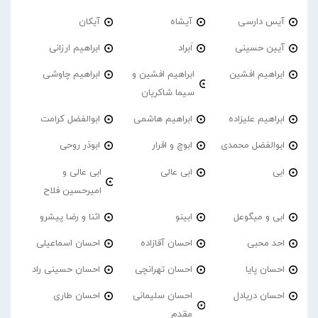
آیس دارسی
آیشاه
آیکان
آیین حسینی
اَبراد
ابراهیم ارزانی
ابراهیم افشین
ابراهیم افشین و
ابراهیم چاوشی
سیما شاکریان
ابراهیم علیزاده
ابراهیم هاشمی
ابوالفضل کرامت
ابوالفضل محمدی
ابوچ و اقرار
ابوذر روحی
ابی
ابی عالی
ابی عالی و
امیرحسین فلاح
ابی و میگوعل
ابینو
اثنا و رضا پیشرو
احد محبی
احسان آقازاده
احسان اسماعیلی
احسان پایا
احسان تهرانچی
احسان حسینی راد
احسان دریادل
احسان سلیمانی
احسان طاری
مقدم