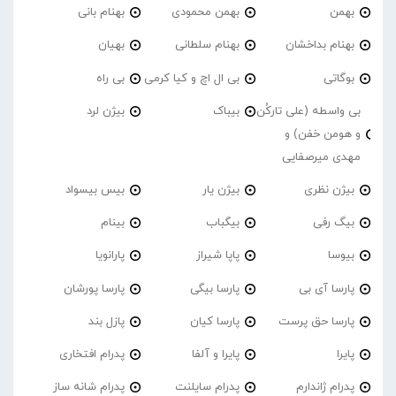
بهمن
بهمن محمودی
بهنام بانی
بهنام بداخشان
بهنام سلطانی
بهیان
بوگاتی
بی ال اچ و کیا کرمی
بی راه
بی واسطه (علی تارکُن
بیباک
بیژن لرد
و هومن خفن) و
مهدی میرصفایی
بیژن نظری
بیژن یار
بیس بیسواد
بیگ رفی
بیگباب
بینام
بیوسا
پاپا شیراز
پارانویا
پارسا آی بی
پارسا بیگی
پارسا پورشان
پارسا حق پرست
پارسا کیان
پازل بند
پایرا
پایرا و آلفا
پدرام افتخاری
پدرام ژاندارم
پدرام‌ سایلنت
پدرام شانه ساز