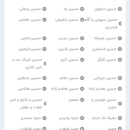
حسین دایمون
حسین راد
حسین رحمانی
حسین سهرابی و اُکُلو
حسین شفیعی
حسین عاشقی
فرامرزی
حسین علیشاه
حسین عیدی
حسین فتحی
حسین فسنقری
حسین قنبری
حسین قیصری
حسین کارگر
حسین کنزو
حسین کینگ سد و
امیر تاتاری
حسین مزینانی
حسین مقام
حسین منتظری
حسین هاسم زاده
حسین هاشم زاده
حسین هاشمی
حسین هرمس و
حصمن
حصین و شایع و امیر
جاوید
خلوت و عرفان
حفیظ تک استار
حمزه رشیدی
حمزه محمدی
حمید
حمید اصغری
حمید افتخاری