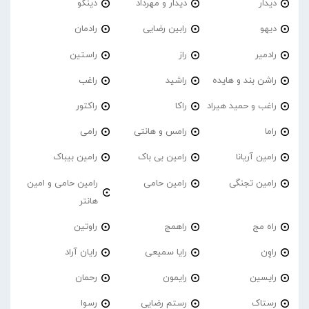
دیدار
دیدار و مهرداد
دینگو
دیهو
رابین رضایی
رادمان
رادمیر
راز
راستین
راشن بند و هایده
راشید
راغب
راغب و حمید هیراد
راکا
راکتور
راما
رامس و هانتی
رامی
رامین آریانا
رامین بی باک
رامین بیباک
رامین تجنگی
رامین حامی
رامین حامی و امین
هانتر
راه مج
راهمج
راوتین
راوِن
رایا سمیعی
رایان آراد
رایسین
رایمون
رحمان
رستاک
رستم رضایی
رسوا