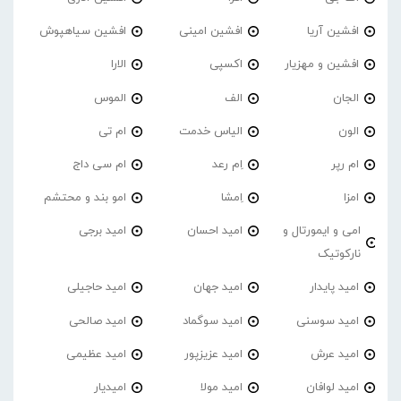
افشین آریا
افشین امینی
افشین سیاهپوش
افشین و مهزیار
اکسپی
الارا
الجان
الف
الموس
الون
الیاس خدمت
ام تی
ام رپر
اِم رعد
ام سی داج
امزا
اِمشا
امو بند و محتشم
امی و ایمورتال و
امید احسان
امید برجی
نارکوتیک
امید پایدار
امید جهان
امید حاجیلی
امید سوسنی
امید سوگماد
امید صالحی
امید عرش
امید عزیزپور
امید عظیمی
امید لوافان
امید مولا
امیدیار