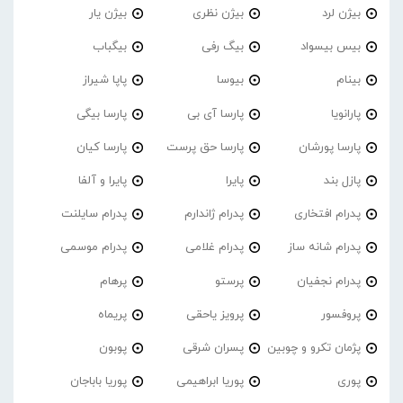
بیژن لرد
بیژن نظری
بیژن یار
بیس بیسواد
بیگ رفی
بیگباب
بینام
بیوسا
پاپا شیراز
پارانویا
پارسا آی بی
پارسا بیگی
پارسا پورشان
پارسا حق پرست
پارسا کیان
پازل بند
پایرا
پایرا و آلفا
پدرام افتخاری
پدرام ژاندارم
پدرام‌ سایلنت
پدرام شانه ساز
پدرام غلامی
پدرام موسمی
پدرام نجفیان
پرستو
پرهام
پروفسور
پرویز یاحقی
پریماه
پژمان تکرو و چوبین
پسران شرقی
پوبون
پوری
پوریا ابراهیمی
پوریا باباجان