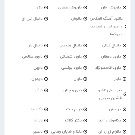
داریوش خان
داریوش صفری
داژو
دانلود آهنگ انعکاس
دانوش
دانیال اس اچ
و امیر اس و امیر دیان
و پوکسا
دانیال کلالی
دانیال هندیانی
دانیال یارا
داوود دهقان
داوود شعبانی
داوود صالحی
داوود قاسملونژاد
داوود یونسی
داوین
دایار
دایان
دایمون
دجی علی A2 و
ددی و چناری
دراکولا
افشین ضیایی
درویش
دریم بیت
دکاموند
دکاموند و زانیار
دکتر گلاک
دلارام
دلارام زواره ای
دلتا و شایان رضایی
دلصیر