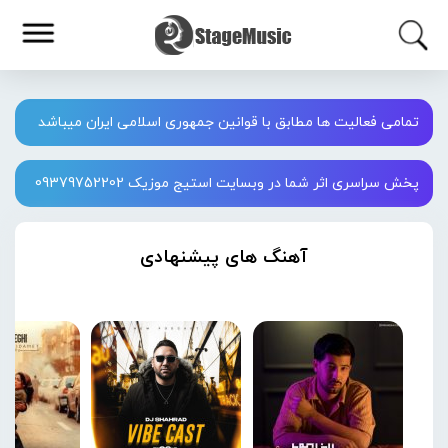
تمامی فعالیت ها مطابق با قوانین جمهوری اسلامی ایران میباشد
پخش سراسری اثر شما در وبسایت استیج موزیک 09379752202
آهنگ های پیشنهادی