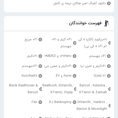
دانلود آهنگ امیر هاکان نیمه ی کامل
فهرست خوانندگان
۰۱۱ریکورد (الکیا x کی
۰۲۱ کیلر و ۰۲۱
۰۲۱ مریخ
ام ۰۲۱ x کی بی)
مهستم
۰۲۱ مهستم
021Hero و 2MDRZ
021کیلر
۰۲۱کیلر و امین نیا
۰۲۱کیلر و مصی جی
۰۲۱مهستم
21 Gzez
Aone و E7
Auschwitz
Black Baethoven &
Beatkosh, DiVanchi,
Baroot , Katarina ,
Baroot
KTerror, Hojey
KTerror & Zarinah
Fen
DJ Bankruptcy
DiVanchi , Ivankov ,
Baroot & Moonlight