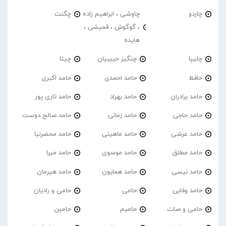
چاردو
چاوشی ، ابراهیم زاده
چگنت
، گوگوش ، قمیشی ،
هایده
چلیپا
چنگیز حبیبیان
چیتا
حافظ
حامد احمدی
حامد اکبری
حامد برادران
حامد بهراد
حامد تاری پور
حامد حاجی
حامد زمانی
حامد صالح دوست
حامد عرشی
حامد ماهینی
حامد محضرنیا
حامد مطلق
حامد موسوی
حامد میرا
حامد نیسی
حامد همایون
حامد هیرمان
حامد وفایی
حامی
حامی و رادیان
حامی و صات
حامیم
حامین