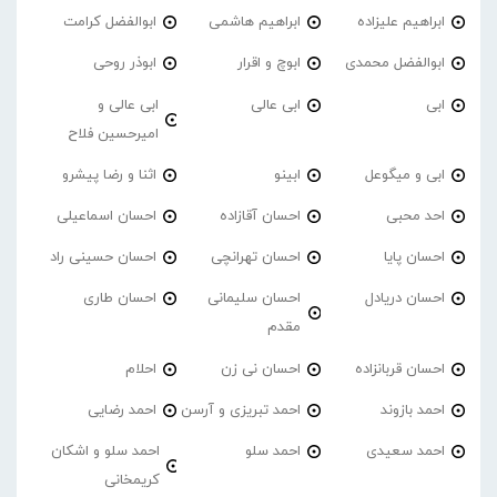
ابراهیم علیزاده
ابراهیم هاشمی
ابوالفضل کرامت
ابوالفضل محمدی
ابوچ و اقرار
ابوذر روحی
ابی
ابی عالی
ابی عالی و
امیرحسین فلاح
ابی و میگوعل
ابینو
اثنا و رضا پیشرو
احد محبی
احسان آقازاده
احسان اسماعیلی
احسان پایا
احسان تهرانچی
احسان حسینی راد
احسان دریادل
احسان سلیمانی
احسان طاری
مقدم
احسان قربانزاده
احسان نی زن
احلام
احمد بازوند
احمد تبریزی و آرسن
احمد‌ رضایی
احمد سعیدی
احمد سلو
احمد سلو و اشکان
کریمخانی