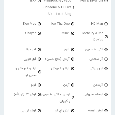
h.80
Fiinbroskiie , Paco
Fen & DiVanchi
Corleone & Lil Five
Six – Let It Sing
Kee Mee
Ice Tha One
HD Man
Shayne
Minel
Mercury & Mc
Device
آتی منصوری
آدور
آذرسینا
آرا صلاحی
آرادی (حاج حسن)
آراز الوین
آران براتی
آرتا و کوروش
آرتا و کوروش و
سمی لو
آرت‌من
آرتن
آرتو
آرسام سهرابی
آرسن و آتی منصوری
آرش 13 (نورالله)
و کیوان
آرش آهمه
آرش اچ ان
آرش ای پی