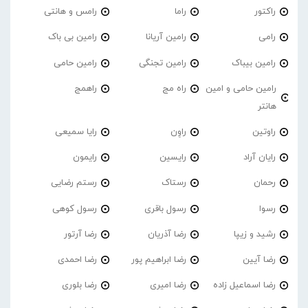
راکتور
راما
رامس و هانتی
رامی
رامین آریانا
رامین بی باک
رامین بیباک
رامین تجنگی
رامین حامی
رامین حامی و امین
راه مج
راهمج
هانتر
راوتین
راوِن
رایا سمیعی
رایان آراد
رایسین
رایمون
رحمان
رستاک
رستم رضایی
رسوا
رسول باقری
رسول کوهی
رشید و زیپا
رضا آذریان
رضا آرتور
رضا آیین
رضا ابراهیم پور
رضا احمدی
رضا اسماعیل زاده
رضا امیری
رضا بلوری