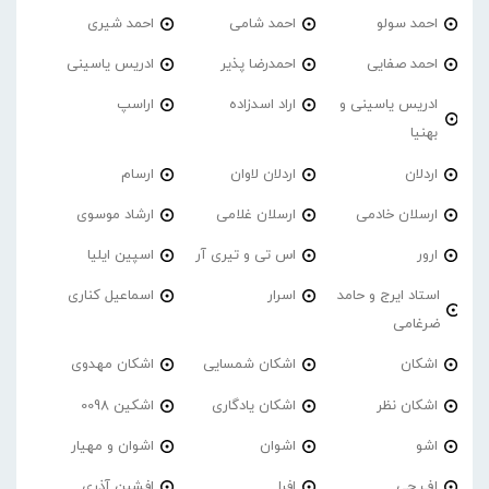
احمد سولو
احمد شامی
احمد شیری
احمد صفایی
احمدرضا پذیر
ادریس یاسینی
ادریس یاسینی و
اراد اسدزاده
اراسپ
بهنیا
اردلان
اردلان لاوان
ارسام
ارسلان خادمی
ارسلان غلامی
ارشاد موسوی
ارور
اس تی و تیری آر
اسپین ایلیا
استاد ایرج و حامد
اسرار
اسماعیل کناری
ضرغامی
اشکان
اشکان شمسایی
اشکان مهدوی
اشکان نظر
اشکان یادگاری
اشکین 0098
اشو
اشوان
اشوان و مهیار
اف جی
افرا
افشین آذری