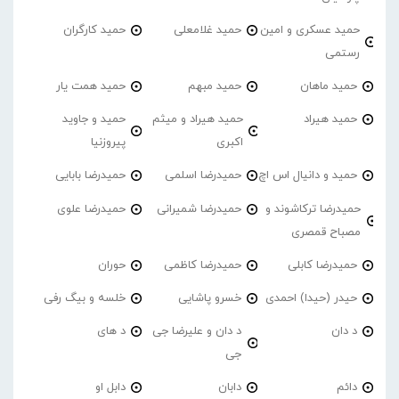
حمید عسکری و امین
حمید غلامعلی
حمید کارگران
رستمی
حمید ماهان
حمید مبهم
حمید همت یار
حمید هیراد
حمید هیراد و میثم
حمید و جاوید
اکبری
پیروزنیا
حمید و دانیال اس اچ
حمیدرضا اسلمی
حمیدرضا بابایی
حمیدرضا ترکاشوند و
حمیدرضا شمیرانی
حمیدرضا علوی
مصباح قمصری
حمیدرضا کابلی
حمیدرضا کاظمی
حوران
حیدر (حیدا) احمدی
خسرو پاشایی
خلسه و بیگ رفی
د دان
د دان و علیرضا جی
د های
جی
دائم
دابان
دابل او