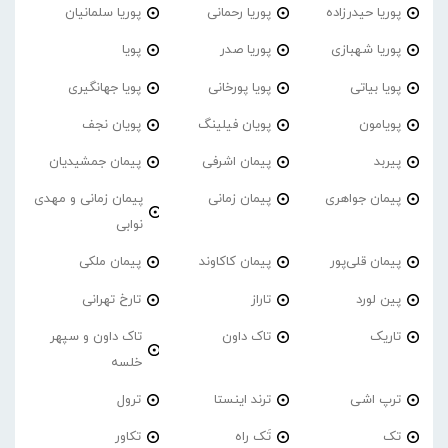
پوریا حیدرزاده
پوریا رحمانی
پوریا سلمانیان
پوریا شهبازی
پوریا صدر
پویا
پویا بیاتی
پویا پورخانی
پویا جهانگیری
پویامون
پویان فیلینگ
پویان نجف
پیربد
پیمان اشرفی
پیمان جمشیدیان
پیمان جواهری
پیمان زمانی
پیمان زمانی و مهدی
نوابی
پیمان قلی‌پور
پیمان کاکاوند
پیمان ملکی
پین لورد
تاراز
تارخ تهرانی
تاریک
تاک داون
تاک داون و سپهر
خلسه
ترپ اشی
ترند اینستا
ترول
تک
تَک راه
تکاور