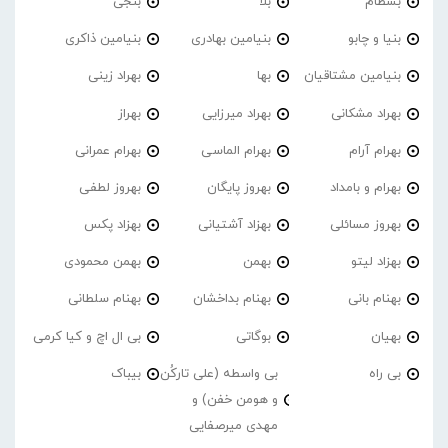
بسطام
بلا
بنجی
بنیا و چابو
بنیامین بهادری
بنیامین ذاکری
بنیامین مشتاقیان
بها
بهراد زینی
بهراد مشکانی
بهراد میرزایی
بهراز
بهرام آرام
بهرام الماسی
بهرام عمرانی
بهرام و بامداد
بهروز پایگان
بهروز لطفی
بهروز مسائلی
بهزاد آشتیانی
بهزاد پکس
بهزاد لیتو
بهمن
بهمن محمودی
بهنام بانی
بهنام بداخشان
بهنام سلطانی
بهیان
بوگاتی
بی ال اچ و کیا کرمی
بی راه
بی واسطه (علی تارکُن
بیباک
و هومن خفن) و
مهدی میرصفایی