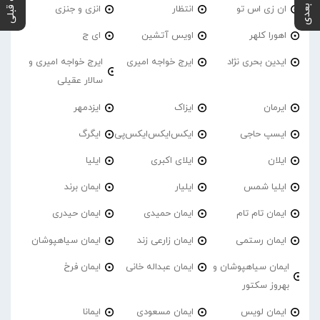
پست بعدی
پست قبلی
ان زی اس تو
انتظار
انزی و جنزی
اهورا کلهر
اویس آتشین
ای ج
ایدین بحری نژاد
ایرج خواجه امیری
ایرج خواجه امیری و
سالار عقیلی
ایرمان
ایزاک
ایزدمهر
ایسپ حاجی
ایکس‌ایکس‌ایکس‌پی
ایگرگ
ایلان
ایلای اکبری
ایلیا
ایلیا شمس
ایلیار
ایمان برند
ایمان تام تام
ایمان حمیدی
ایمان حیدری
ایمان رستمی
ایمان زارعی زند
ایمان سیاهپوشان
ایمان سیاهپوشان و
ایمان عبداله خانی
ایمان فرخ
بهروز سکتور
ایمان لویس
ایمان مسعودی
ایمانا