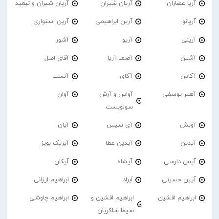
آریا عصاران
آریان شیران
آریان شیران و تبعید
آریانو
آرین ابراهیمی
آرین استواری
آرینی
آریو
آشور
آشین
آصف آریا
آقای اصل
آکاس
آکای
آنست
آهیر یوسفی
آواس و آرش
آوان
سولویست
آویش
آی سیس
آیان
آیدین
آیدین عطا
آیریک بویز
آیس دارسی
آیشاه
آیکان
آیین حسینی
اَبراد
ابراهیم ارزانی
ابراهیم افشین
ابراهیم افشین و
ابراهیم چاوشی
سیما شاکریان