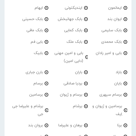
ایمانمون
ایندیکتونی
ایهام
ایوان بند
بابک جهانبخش
بابک حسینی
بابک سلیمی
بابک کمایی
بابک مافی
بابک محمدی
بابک ملک
بابی فم
بابی و امیر رادان
بابی و امین مهنی
بابیک
(دایی امین)
باراد
باران
بارن جباری
بایان
بردیا صادقی
برسام
برسام سپهری
برسام و ژیوان
برسامین
برسامین و ژیوان و
برشام
برشام و علیرضا جی
اِیف
جی
برنا
برهان و علیرضا
بروان بند