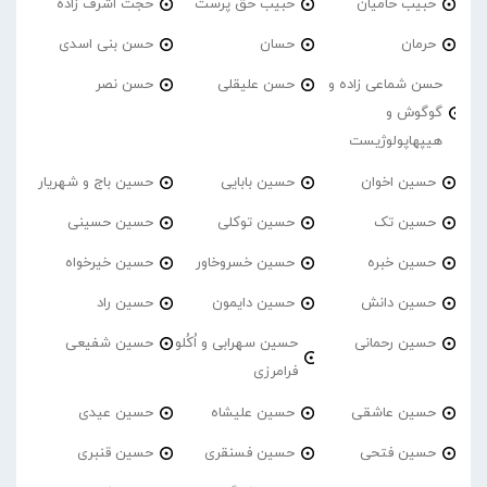
حبیب حامیان
حبیب حق پرست
حجت اشرف زاده
حرمان
حسان
حسن بنی اسدی
حسن شماعی زاده و
حسن علیقلی
حسن نصر
گوگوش و
هیپهاپولوژیست
حسین اخوان
حسین بابایی
حسین باج و شهریار
حسین تک
حسین توکلی
حسین حسینی
حسین خبره
حسین خسروخاور
حسین خیرخواه
حسین دانش
حسین دایمون
حسین راد
حسین رحمانی
حسین سهرابی و اُکُلو
حسین شفیعی
فرامرزی
حسین عاشقی
حسین علیشاه
حسین عیدی
حسین فتحی
حسین فسنقری
حسین قنبری