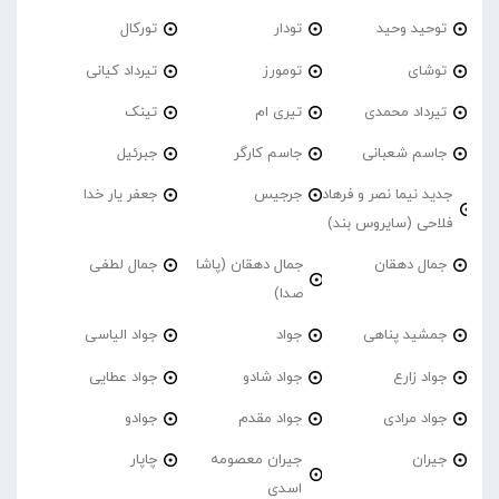
توحید وحید
تودار
تورکال
توشای
تومورز
تیرداد کیانی
تیرداد محمدی
تیری ام
تینک
جاسم شعبانی
جاسم کارگر
جبرئیل
جدید نیما نصر و فرهاد
جرجیس
جعفر یار خدا
فلاحی (سایروس بند)
جمال دهقان
جمال دهقان (پاشا
جمال لطفی
صدا)
جمشید پناهی
جواد
جواد الیاسی
جواد زارع
جواد شادو
جواد عطایی
جواد مرادی
جواد مقدم
جوادو
جیران
جیران معصومه
چاپار
اسدی