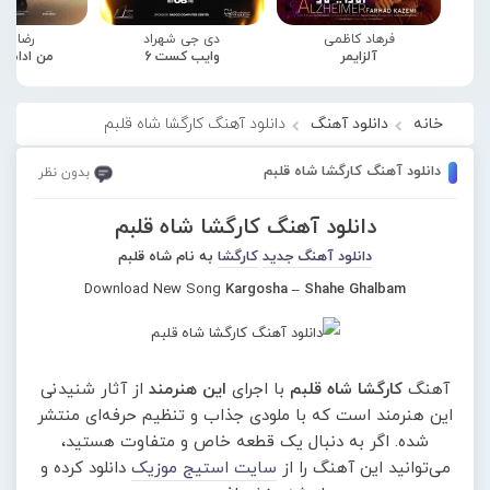
فرهاد کاظمی
دی جی شهراد
رضا صا
آلزایمر
وایب کست 6
من ادامه
خانه
دانلود آهنگ
دانلود آهنگ کارگشا شاه قلبم
دانلود آهنگ کارگشا شاه قلبم
بدون نظر
دانلود آهنگ کارگشا شاه قلبم
دانلود آهنگ جدید
کارگشا
به نام شاه قلبم
Download New Song
Kargosha – Shahe Ghalbam
آهنگ
کارگشا شاه قلبم
با اجرای
این هنرمند
از آثار شنیدنی
این هنرمند است که با ملودی جذاب و تنظیم حرفه‌ای منتشر
شده. اگر به دنبال یک قطعه خاص و متفاوت هستید،
می‌توانید این آهنگ را از
سایت استیج موزیک
دانلود کرده و