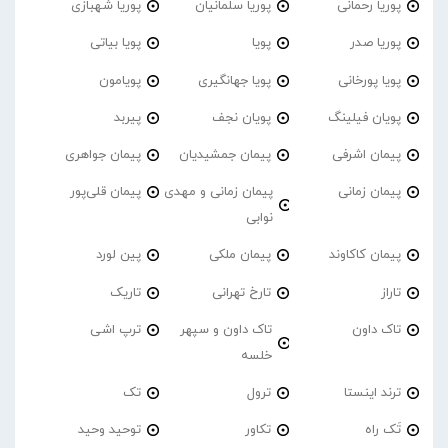
پوریا رحمانی
پوریا سلمانیان
پوریا شهبازی
پوریا صدر
پویا
پویا بیاتی
پویا پورخانی
پویا جهانگیری
پویامون
پویان فیلینگ
پویان نجف
پیربد
پیمان اشرفی
پیمان جمشیدیان
پیمان جواهری
پیمان زمانی
پیمان زمانی و مهدی
پیمان قلی‌پور
نوابی
پیمان کاکاوند
پیمان ملکی
پین لورد
تاراز
تارخ تهرانی
تاریک
تاک داون
تاک داون و سپهر
ترپ اشی
خلسه
ترند اینستا
ترول
تک
تَک راه
تکاور
توحید وحید