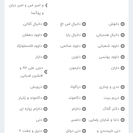
و امیر اس و امیر دیان
و پوکسا
دانوش
دانیال اس اچ
دانیال کلالی
دانیال هندیانی
دانیال یارا
داوود دهقان
داوود شعبانی
داوود صالحی
داوود قاسملونژاد
داوود یونسی
داوین
دایار
دایان
دایمون
دجی علی A2 و
افشین ضیایی
ددی و چناری
دراکولا
درویش
دریم بیت
دکاموند
دکاموند و زانیار
دکتر گلاک
دلارام
دلارام زواره ای
دلتا و شایان رضایی
دلصیر
دنی
دنی خرسندی و
دنی دوئل
دنیل و جفت 6