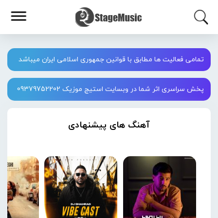
تمامی فعالیت ها مطابق با قوانین جمهوری اسلامی ایران میباشد
پخش سراسری اثر شما در وبسایت استیج موزیک 09379752202
آهنگ های پیشنهادی