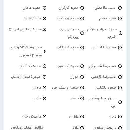
حمید غلامعلی
حمید کارگران
حمید ماهان
حمید مبهم
حمید همت یار
حمید هیراد
حمید هیراد و میثم
حمید و جاوید
حمید و دانیال اس اچ
اکبری
پیروزنیا
حمیدرضا اسلمی
حمیدرضا بابایی
حمیدرضا ترکاشوند و
مصباح قمصری
حمیدرضا شمیرانی
حمیدرضا علوی
حمیدرضا کابلی
حمیدرضا کاظمی
حوران
حیدر (حیدا) احمدی
خسرو پاشایی
خلسه و بیگ رفی
د دان
د دان و علیرضا جی
د های
دائم
جی
دابان
دابل او
داریوش خان
داریوش صفری
داژو
دانلود آهنگ انعکاس