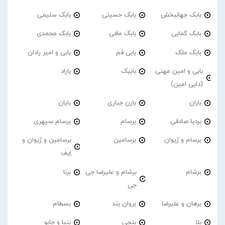
بابک جهانبخش
بابک حسینی
بابک سلیمی
بابک کمایی
بابک مافی
بابک محمدی
بابک ملک
بابی فم
بابی و امیر رادان
بابی و امین مهنی
بابیک
باراد
(دایی امین)
باران
بارن جباری
بایان
بردیا صادقی
برسام
برسام سپهری
برسام و ژیوان
برسامین
برسامین و ژیوان و
اِیف
برشام
برشام و علیرضا جی
برنا
جی
برهان و علیرضا
بروان بند
بسطام
بلا
بنجی
بنیا و چابو