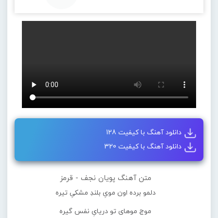
دانلود آهنگ با کیفیت 128
دانلود آهنگ با کیفیت 320
متن آهنگ پویان نجف - قرمز
دلمو برده اون مویِ بلندِ مشکیِ تیره
موج موهای تو دریایِ نفس گیره