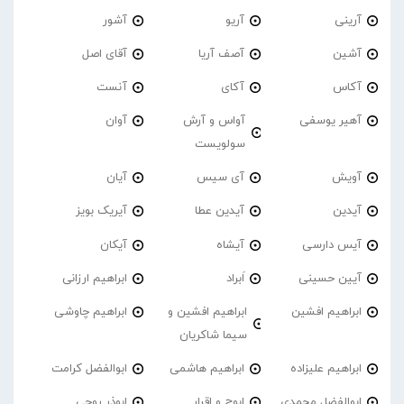
آرینی
آریو
آشور
آشین
آصف آریا
آقای اصل
آکاس
آکای
آنست
آهیر یوسفی
آواس و آرش
آوان
سولویست
آویش
آی سیس
آیان
آیدین
آیدین عطا
آیریک بویز
آیس دارسی
آیشاه
آیکان
آیین حسینی
اَبراد
ابراهیم ارزانی
ابراهیم افشین
ابراهیم افشین و
ابراهیم چاوشی
سیما شاکریان
ابراهیم علیزاده
ابراهیم هاشمی
ابوالفضل کرامت
ابوالفضل محمدی
ابوچ و اقرار
ابوذر روحی