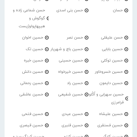
حسان
حسن بنی اسدی
حسن شماعی زاده و
گوگوش و
هیپهاپولوژیست
حسن علیقلی
حسن نصر
حسین اخوان
حسین بابایی
حسین باج و شهریار
حسین تک
حسین توکلی
حسین حسینی
حسین خبره
حسین خسروخاور
حسین خیرخواه
حسین دانش
حسین دایمون
حسین راد
حسین رحمانی
حسین سهرابی و اُکُلو
حسین شفیعی
حسین عاشقی
فرامرزی
حسین علیشاه
حسین عیدی
حسین فتحی
حسین فسنقری
حسین قنبری
حسین قیصری
حسین کارگر
حسین کنزو
حسین کینگ سد و