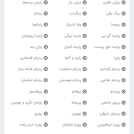
بیژن نظری
بیژن یار
بیس بیسواد
بیگ رفی
بیگباب
بینام
بیوسا
پاپا شیراز
پارانویا
پارسا آی بی
پارسا بیگی
پارسا پورشان
پارسا حق پرست
پارسا کیان
پازل بند
پایرا
پایرا و آلفا
پدرام افتخاری
پدرام ژاندارم
پدرام‌ سایلنت
پدرام شانه ساز
پدرام غلامی
پدرام موسمی
پدرام نجفیان
پرستو
پرهام
پروفسور
پرویز یاحقی
پریماه
پژمان تکرو و چوبین
پسران شرقی
پوبون
پوری
پوریا ابراهیمی
پوریا باباجان
پوریا حیدرزاده