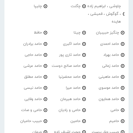
چاوشی ، ابراهیم زاده
چگنت
چلیپا
، گوگوش ، قمیشی ،
هایده
چنگیز حبیبیان
چیتا
حافظ
حامد احمدی
حامد اکبری
حامد برادران
حامد بهراد
حامد تاری پور
حامد حاجی
حامد زمانی
حامد صالح دوست
حامد عرشی
حامد ماهینی
حامد محضرنیا
حامد مطلق
حامد موسوی
حامد میرا
حامد نیسی
حامد همایون
حامد هیرمان
حامد وفایی
حامی
حامی و رادیان
حامی و صات
حامیم
حامین
حبیب حامیان
حبیب حق پرست
حجت اشرف زاده
حرمان