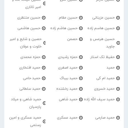
امیر تاتاری
حسین مزینانی
حسین مقام
حسین منتظری
حسین هاسم زاده
حسین هاشم زاده
حسین هاشمی
حسین هرمس و
حصمن
حصین و شایع و امیر
جاوید
خلوت و عرفان
حفیظ تک استار
حمزه رشیدی
حمزه محمدی
حمید
حمید اصغری
حمید افتخاری
حمید ام کی
حمید بیباک
حمید حامی
حمید خسروی
حمید رخشنده
حمید سلطانی
حمید سیف الله زاده
حمید شاهی
حمید شاهی و میلاد
پارسیان
حمید صارمی
حمید عسکری
حمید عسکری و امین
رستمی