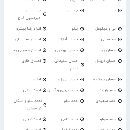
ابی
ابی عالی
ابی عالی و
امیرحسین فلاح
ابی و میگوعل
ابینو
اثنا و رضا پیشرو
احد محبی
احسان آقازاده
احسان اسماعیلی
احسان پایا
احسان تهرانچی
احسان حسینی راد
احسان دریادل
احسان سلیمانی
احسان طاری
مقدم
احسان قربانزاده
احسان نی زن
احلام
احمد بازوند
احمد تبریزی و آرسن
احمد‌ رضایی
احمد سعیدی
احمد سلو
احمد سلو و اشکان
کریمخانی
احمد سولو
احمد شامی
احمد شیری