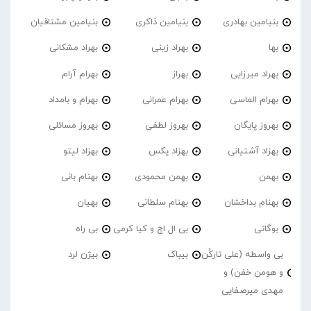
بنیامین بهادری
بنیامین ذاکری
بنیامین مشتاقیان
بها
بهراد زینی
بهراد مشکانی
بهراد میرزایی
بهراز
بهرام آرام
بهرام الماسی
بهرام عمرانی
بهرام و بامداد
بهروز پایگان
بهروز لطفی
بهروز مسائلی
بهزاد آشتیانی
بهزاد پکس
بهزاد لیتو
بهمن
بهمن محمودی
بهنام بانی
بهنام بداخشان
بهنام سلطانی
بهیان
بوگاتی
بی ال اچ و کیا کرمی
بی راه
بی واسطه (علی تارکُن
بیباک
بیژن لرد
و هومن خفن) و
مهدی میرصفایی