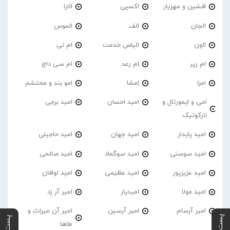
افشین و مهزیار
اکسپی
الارا
الجان
الف
الموس
الون
الیاس خدمت
ام تی
ام رپر
اِم رعد
ام سی داج
امزا
اِمشا
امو بند و محتشم
امی و ایمورتال و
امید احسان
امید برجی
نارکوتیک
امید پایدار
امید جهان
امید حاجیلی
امید سوسنی
امید سوگماد
امید صالحی
امید عزیزپور
امید عظیمی
امید لوافان
امید مولا
امیدیار
امیر آر زد
امیر آرسام
امیر آرسین
امیر آن میراث و
طاها