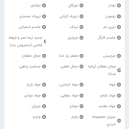
تودار
تورکال
توشای
تومورز
تیرداد کیانی
تیرداد محمدی
تیری ام
تینک
جاسم شعبانی
جاسم کارگر
جبرئیل
جدید نیما نصر و فرهاد
فلاحی (سایروس بند)
جرجیس
جعفر یار خدا
جمال دهقان
جمال دهقان (پاشا
جمال لطفی
جمشید پناهی
صدا)
جواد
جواد الیاسی
جواد زارع
جواد شادو
جواد عطایی
جواد مرادی
جواد مقدم
جوادو
جیران
جیران معصومه
چاپار
چاردو
اسدی