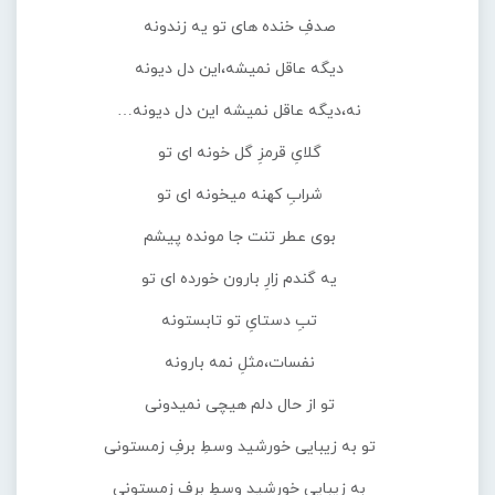
صدفِ خنده های تو یه زندونه
دیگه عاقل نمیشه،این دل دیونه
نه،دیگه عاقل نمیشه این دل دیونه…
گلایِ قرمزِ گل خونه ای تو
شرابِ کهنه میخونه ای تو
بوی عطر تنت جا مونده پیشم
یه گندم زارِ بارون خورده ای تو
تبِ دستایِ تو تابستونه
نفسات،مثلِ نمه بارونه
تو از حال دلم هیچی نمیدونی
تو‌ به زیبایی خورشید وسطِ برفِ زمستونی
به زیبایی خورشید وسطِ برف زمستونی