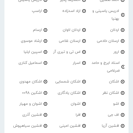
احمد صفایی
احمدرضا پذیر
ادریس یاسینی
ادریس یاسینی و
اراد اسدزاده
اراسپ
بهنیا
اردلان
اردلان لاوان
ارسام
ارسلان خادمی
ارسلان غلامی
ارشاد موسوی
ارور
اس تی و تیری آر
اسپین ایلیا
استاد ایرج و حامد
اسرار
اسماعیل کناری
ضرغامی
اشکان
اشکان شمسایی
اشکان مهدوی
اشکان نظر
اشکان یادگاری
اشکین 0098
اشو
اشوان
اشوان و مهیار
اف جی
افرا
افشین آذری
افشین آریا
افشین امینی
افشین سیاهپوش