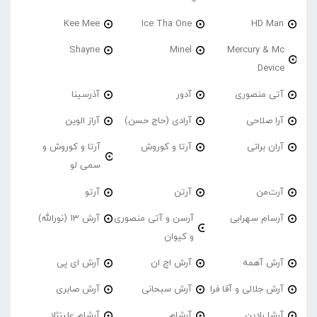
Kee Mee
Ice Tha One
HD Man
Shayne
Minel
Mercury & Mc
Device
آتی منصوری
آدور
آذرسینا
آرا صلاحی
آرادی (حاج حسن)
آراز الوین
آران براتی
آرتا و کوروش
آرتا و کوروش و
سمی لو
آرت‌من
آرتن
آرتو
آرسام سهرابی
آرسن و آتی منصوری
آرش 13 (نورالله)
و کیوان
آرش آهمه
آرش اچ ان
آرش ای پی
آرش جلالی و آقا فرا
آرش سبحانی
آرش صابری
آرشا رادین
آرشام
آرشام علینژاد