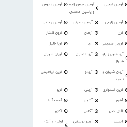
آرمین امینی
آرمین حسن زاده
آرمین دادرس
و یاسین محمدی
آرمین زارعی
آرمین نصرتی
آرمین واحدی
آرن
آرهان
آرون افشار
آروین صمیمی
آریا
آریا خلیل
آریا خلیل و پاپا
آریا عصاران
آریان شیران
شیراز
آریان شیران و
آریانو
آرین ابراهیمی
تبعید
آرین استواری
آرینی
آریو
آشور
آشین
آصف آریا
آقای اصل
آکاس
آکای
آنست
آهیر یوسفی
آواس و آرش