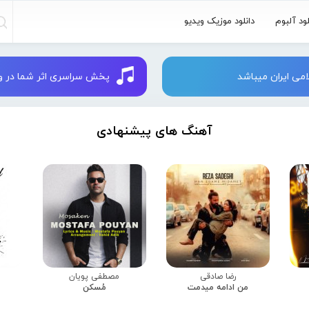
لود آلبوم
دانلود موزیک ویدیو
می ایران میباشد
پخش سراسری اثر شما در وبسایت 
آهنگ های پیشنهادی
رضا صادقی
مصطفی پویان
من ادامه میدمت
مُسکن