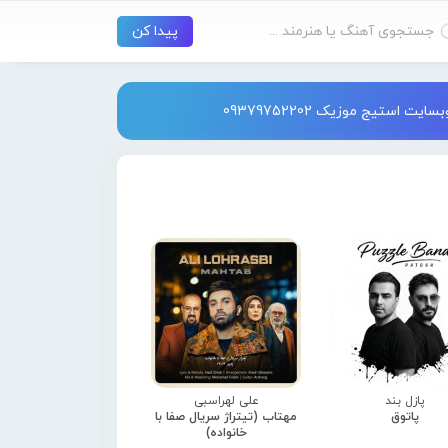
استیج موزیک 09379752202
پازل بند
علی لهراسبی
پاتوق
مهتاب (تیتراژ سریال صفا با
خانواده)