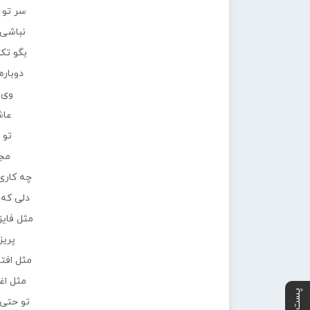
سر تو 
نباشی 
بگو تکل
دوباره 
وی 
عاش
تو 
مج
چه کاری
دلی که 
مثل فایز
پریزا
مثل افت
مثل اغ
تو حتی 