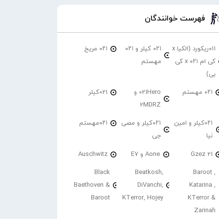
فهرست خوانندگان
۰۱۱ریکورد (الکیا x
۰۲۱ کیلر و ۰۲۱
۰۲۱ مریخ
کی ام ۰۲۱ x کی
مهستم
بی)
۰۲۱ مهستم
021Hero و
021کیلر
2MDRZ
۰۲۱کیلر و امین
۰۲۱کیلر و مصی
۰۲۱مهستم
نیا
جی
21 Gzez
Aone و E7
Auschwitz
Black
Beatkosh,
Baroot ,
Baethoven &
DiVanchi,
Katarina ,
Baroot
KTerror, Hojey
KTerror &
Zarinah