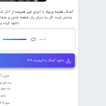
آهنگ
هایده پریزاد
با اجرای
این هنرمند
از آثار ش
منتشر شده. اگر به دنبال یک قطعه خاص و متفاو
دانلود کرده 
00:00
دانلود آهنگ با کیفیت 128
متن آه
به دام ه
به عطر 
دلم 
بیو تا 