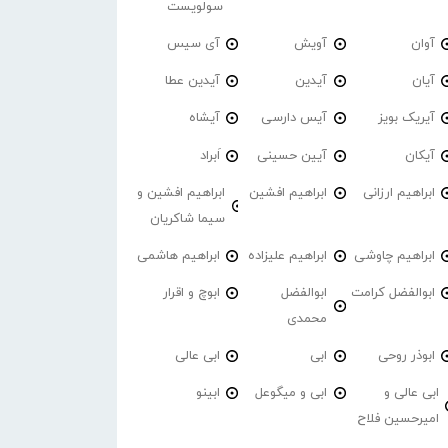
سولویست
آوان
آویش
آی سیس
آیان
آیدین
آیدین عطا
آیریک بویز
آیس دارسی
آیشاه
آیکان
آیین حسینی
اَبراد
ابراهیم ارزانی
ابراهیم افشین
ابراهیم افشین و
سیما شاکریان
ابراهیم چاوشی
ابراهیم علیزاده
ابراهیم هاشمی
ابوالفضل کرامت
ابوالفضل
ابوچ و اقرار
محمدی
ابوذر روحی
ابی
ابی عالی
ابی عالی و
ابی و میگوعل
ابینو
امیرحسین فلاح