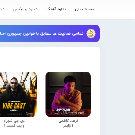
صفحه اصلی
دانلود آهنگ
دانلود ریمیکس
دان
تمامی فعالیت ها مطابق با قوانین جمهوری اسلا
فرهاد کاظمی
دی جی شهراد
آلزایمر
وایب کست 6