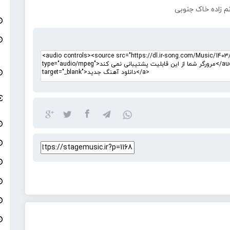
م زاده خاک جنوبی