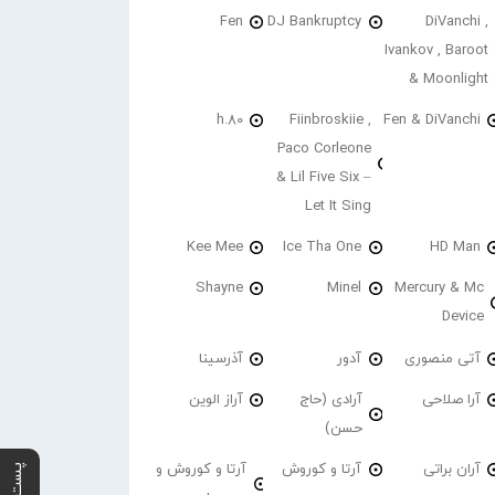
Fen
DJ Bankruptcy
DiVanchi ,
Ivankov , Baroot
& Moonlight
h.80
Fiinbroskiie ,
Fen & DiVanchi
Paco Corleone
& Lil Five Six –
Let It Sing
Kee Mee
Ice Tha One
HD Man
Shayne
Minel
Mercury & Mc
Device
آتی منصوری
آدور
آذرسینا
آرا صلاحی
آرادی (حاج
آراز الوین
حسن)
آران براتی
آرتا و کوروش
آرتا و کوروش و