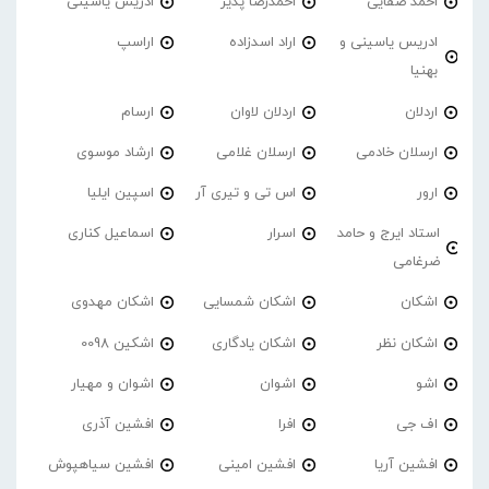
احمد صفایی
احمدرضا پذیر
ادریس یاسینی
ادریس یاسینی و
اراد اسدزاده
اراسپ
بهنیا
اردلان
اردلان لاوان
ارسام
ارسلان خادمی
ارسلان غلامی
ارشاد موسوی
ارور
اس تی و تیری آر
اسپین ایلیا
استاد ایرج و حامد
اسرار
اسماعیل کناری
ضرغامی
اشکان
اشکان شمسایی
اشکان مهدوی
اشکان نظر
اشکان یادگاری
اشکین 0098
اشو
اشوان
اشوان و مهیار
اف جی
افرا
افشین آذری
افشین آریا
افشین امینی
افشین سیاهپوش