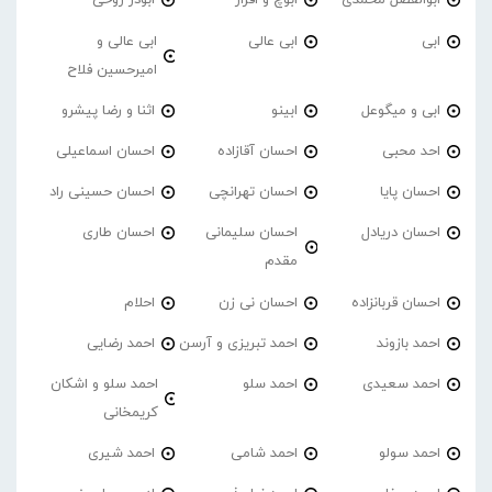
ابوالفضل محمدی
ابوچ و اقرار
ابوذر روحی
ابی
ابی عالی
ابی عالی و
امیرحسین فلاح
ابی و میگوعل
ابینو
اثنا و رضا پیشرو
احد محبی
احسان آقازاده
احسان اسماعیلی
احسان پایا
احسان تهرانچی
احسان حسینی راد
احسان دریادل
احسان سلیمانی
احسان طاری
مقدم
احسان قربانزاده
احسان نی زن
احلام
احمد بازوند
احمد تبریزی و آرسن
احمد‌ رضایی
احمد سعیدی
احمد سلو
احمد سلو و اشکان
کریمخانی
احمد سولو
احمد شامی
احمد شیری