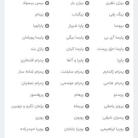
بیژن نظری
بیژن یار
بیس بیسواد
بیگ رفی
بیگباب
بینام
بیوسا
پاپا شیراز
پارانویا
پارسا آی بی
پارسا بیگی
پارسا پورشان
پارسا حق پرست
پارسا کیان
پازل بند
پایرا
پایرا و آلفا
پدرام افتخاری
پدرام ژاندارم
پدرام‌ سایلنت
پدرام شانه ساز
پدرام غلامی
پدرام موسمی
پدرام نجفیان
پرستو
پرهام
پروفسور
پرویز یاحقی
پریماه
پژمان تکرو و چوبین
پسران شرقی
پوبون
پوری
پوریا ابراهیمی
پوریا باباجان
پوریا حیدرزاده