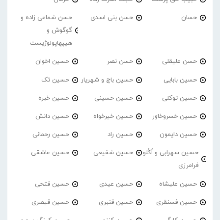
حسان
حسن بنی اسدی
حسن شماعی زاده و
گوگوش و
هیپهاپولوژیست
حسن علیقلی
حسن نصر
حسین اخوان
حسین بابایی
حسین باج و شهریار
حسین تک
حسین توکلی
حسین حسینی
حسین خبره
حسین خسروخاور
حسین خیرخواه
حسین دانش
حسین دایمون
حسین راد
حسین رحمانی
حسین سهرابی و اُکُلو
حسین شفیعی
حسین عاشقی
فرامرزی
حسین علیشاه
حسین عیدی
حسین فتحی
حسین فسنقری
حسین قنبری
حسین قیصری