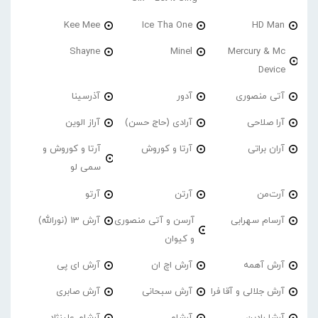
Kee Mee
Ice Tha One
HD Man
Shayne
Minel
Mercury & Mc
Device
آتی منصوری
آدور
آذرسینا
آرا صلاحی
آرادی (حاج حسن)
آراز الوین
آران براتی
آرتا و کوروش
آرتا و کوروش و
سمی لو
آرت‌من
آرتن
آرتو
آرسام سهرابی
آرسن و آتی منصوری
آرش 13 (نورالله)
و کیوان
آرش آهمه
آرش اچ ان
آرش ای پی
آرش جلالی و آقا فرا
آرش سبحانی
آرش صابری