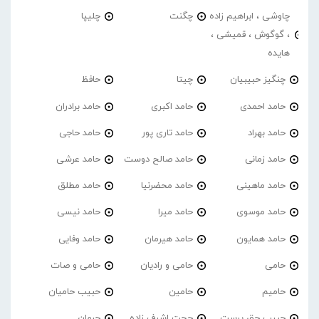
چاوشی ، ابراهیم زاده
چگنت
چلیپا
، گوگوش ، قمیشی ،
هایده
چنگیز حبیبیان
چیتا
حافظ
حامد احمدی
حامد اکبری
حامد برادران
حامد بهراد
حامد تاری پور
حامد حاجی
حامد زمانی
حامد صالح دوست
حامد عرشی
حامد ماهینی
حامد محضرنیا
حامد مطلق
حامد موسوی
حامد میرا
حامد نیسی
حامد همایون
حامد هیرمان
حامد وفایی
حامی
حامی و رادیان
حامی و صات
حامیم
حامین
حبیب حامیان
حبیب حق پرست
حجت اشرف زاده
حرمان