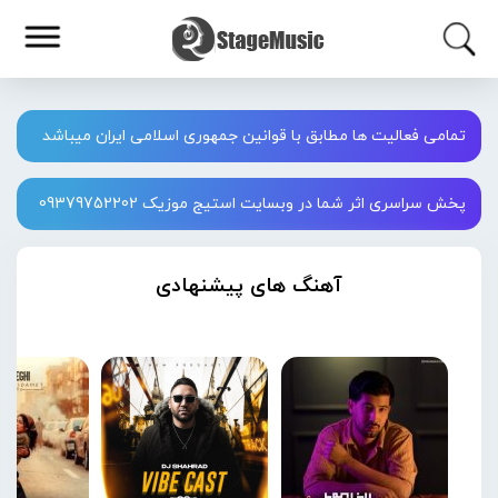
تمامی فعالیت ها مطابق با قوانین جمهوری اسلامی ایران میباشد
پخش سراسری اثر شما در وبسایت استیج موزیک 09379752202
آهنگ های پیشنهادی