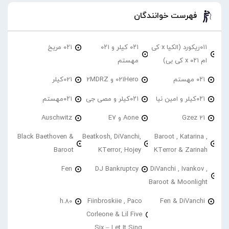
فهرست خوانندگان
۰۱۱ریکورد (الکیا x کی
۰۲۱ کیلر و ۰۲۱
۰۲۱ مریخ
ام ۰۲۱ x کی بی)
مهستم
۰۲۱ مهستم
021Hero و 2MDRZ
021کیلر
۰۲۱کیلر و امین نیا
۰۲۱کیلر و مصی جی
۰۲۱مهستم
21 Gzez
Aone و E7
Auschwitz
Black Baethoven &
Beatkosh, DiVanchi,
Baroot , Katarina ,
Baroot
KTerror, Hojey
KTerror & Zarinah
Fen
DJ Bankruptcy
DiVanchi , Ivankov ,
Baroot & Moonlight
h.80
Fiinbroskiie , Paco
Fen & DiVanchi
Corleone & Lil Five
Six – Let It Sing