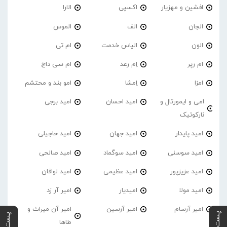
افشین و مهزیار
اکسپی
الارا
الجان
الف
الموس
الون
الیاس خدمت
ام تی
ام رپر
اِم رعد
ام سی داج
امزا
اِمشا
امو بند و محتشم
امی و ایمورتال و
امید احسان
امید برجی
نارکوتیک
امید پایدار
امید جهان
امید حاجیلی
امید سوسنی
امید سوگماد
امید صالحی
امید عزیزپور
امید عظیمی
امید لوافان
امید مولا
امیدیار
امیر آر زد
امیر آرسام
امیر آرسین
امیر آن میراث و
طاها