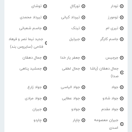
تودار
تورکال
توشای
تومورز
تیرداد کیانی
تیرداد محمدی
تیری ام
تینک
جاسم شعبانی
جاسم کارگر
جبرئیل
جدید نیما نصر و فرهاد
فلاحی (سایروس بند)
جرجیس
جعفر یار خدا
جمال دهقان
جمال دهقان (پاشا
جمال لطفی
جمشید پناهی
صدا)
جواد
جواد الیاسی
جواد زارع
جواد شادو
جواد عطایی
جواد مرادی
جواد مقدم
جوادو
جیران
جیران معصومه
چاپار
چاردو
اسدی