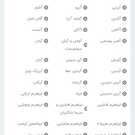
آرینی
آریو
آشور
آشین
آصف آریا
آقای اصل
آکاس
آکای
آنست
آهیر یوسفی
آواس و آرش
آوان
سولویست
آویش
آی سیس
آیان
آیدین
آیدین عطا
آیریک بویز
آیس دارسی
آیشاه
آیکان
آیین حسینی
اَبراد
ابراهیم ارزانی
ابراهیم افشین
ابراهیم افشین و
ابراهیم چاوشی
سیما شاکریان
ابراهیم علیزاده
ابراهیم هاشمی
ابوالفضل کرامت