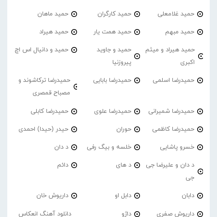
حمید غلامعلی
حمید کارگران
حمید ماهان
حمید مبهم
حمید همت یار
حمید هیراد
حمید هیراد و میثم
حمید و جاوید
حمید و دانیال اس اچ
اکبری
پیروزنیا
حمیدرضا اسلمی
حمیدرضا بابایی
حمیدرضا ترکاشوند و
مصباح قمصری
حمیدرضا شمیرانی
حمیدرضا علوی
حمیدرضا کابلی
حمیدرضا کاظمی
حوران
حیدر (حیدا) احمدی
خسرو پاشایی
خلسه و بیگ رفی
د دان
د دان و علیرضا جی
د های
دائم
جی
دابان
دابل او
داریوش خان
داریوش صفری
داژو
دانلود آهنگ انعکاس