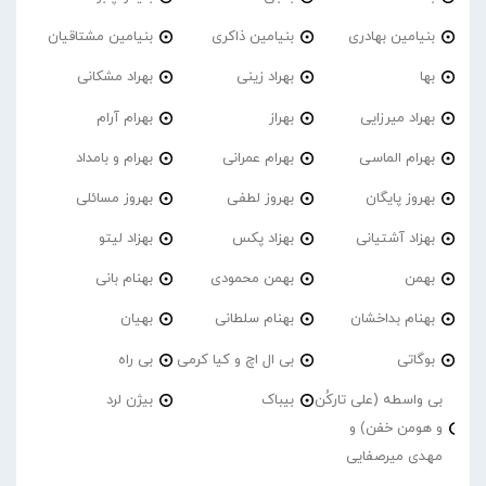
بنیامین بهادری
بنیامین ذاکری
بنیامین مشتاقیان
بها
بهراد زینی
بهراد مشکانی
بهراد میرزایی
بهراز
بهرام آرام
بهرام الماسی
بهرام عمرانی
بهرام و بامداد
بهروز پایگان
بهروز لطفی
بهروز مسائلی
بهزاد آشتیانی
بهزاد پکس
بهزاد لیتو
بهمن
بهمن محمودی
بهنام بانی
بهنام بداخشان
بهنام سلطانی
بهیان
بوگاتی
بی ال اچ و کیا کرمی
بی راه
بی واسطه (علی تارکُن
بیباک
بیژن لرد
و هومن خفن) و
مهدی میرصفایی