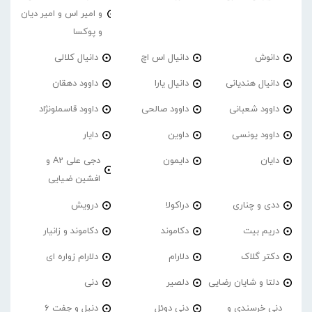
و امیر اس و امیر دیان
و پوکسا
دانوش
دانیال اس اچ
دانیال کلالی
دانیال هندیانی
دانیال یارا
داوود دهقان
داوود شعبانی
داوود صالحی
داوود قاسملونژاد
داوود یونسی
داوین
دایار
دایان
دایمون
دجی علی A2 و
افشین ضیایی
ددی و چناری
دراکولا
درویش
دریم بیت
دکاموند
دکاموند و زانیار
دکتر گلاک
دلارام
دلارام زواره ای
دلتا و شایان رضایی
دلصیر
دنی
دنی خرسندی و
دنی دوئل
دنیل و جفت 6