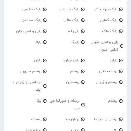
بابک جهانبخش
بابک حسینی
بابک سلیمی
بابک کمایی
بابک مافی
بابک محمدی
بابک ملک
بابی فم
بابی و امیر رادان
بابی و امین مهنی
بابیک
باراد
(دایی امین)
باران
بارن جباری
بایان
بردیا صادقی
برسام
برسام سپهری
برسام و ژیوان
برسامین
برسامین و ژیوان و
اِیف
برشام
برشام و علیرضا جی
برنا
جی
برهان و علیرضا
بروان بند
بسطام
بلا
بنجی
بنیا و چابو