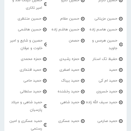
حسین کارگر
حسین کنزو
حسین کینگ سد و
امیر تاتاری
حسین مزینانی
حسین مقام
حسین منتظری
حسین هاسم زاده
حسین هاشم زاده
حسین هاشمی
حسین هرمس و
حصمن
حصین و شایع و امیر
جاوید
خلوت و عرفان
حفیظ تک استار
حمزه رشیدی
حمزه محمدی
حمید
حمید اصغری
حمید افتخاری
حمید ام کی
حمید بیباک
حمید حامی
حمید خسروی
حمید رخشنده
حمید سلطانی
حمید سیف الله زاده
حمید شاهی
حمید شاهی و میلاد
پارسیان
حمید صارمی
حمید عسکری
حمید عسکری و امین
رستمی