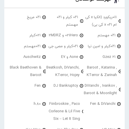
۰۱۱ریکورد (الکیا x کی
۰۲۱ کیلر و ۰۲۱
۰۲۱ مریخ
ام ۰۲۱ x کی بی)
مهستم
۰۲۱ مهستم
021Hero و 2MDRZ
021کیلر
۰۲۱کیلر و امین نیا
۰۲۱کیلر و مصی جی
۰۲۱مهستم
21 Gzez
Aone و E7
Auschwitz
Black Baethoven &
Beatkosh, DiVanchi,
Baroot , Katarina ,
Baroot
KTerror, Hojey
KTerror & Zarinah
Fen
DJ Bankruptcy
DiVanchi , Ivankov ,
Baroot & Moonlight
h.80
Fiinbroskiie , Paco
Fen & DiVanchi
Corleone & Lil Five
Six – Let It Sing