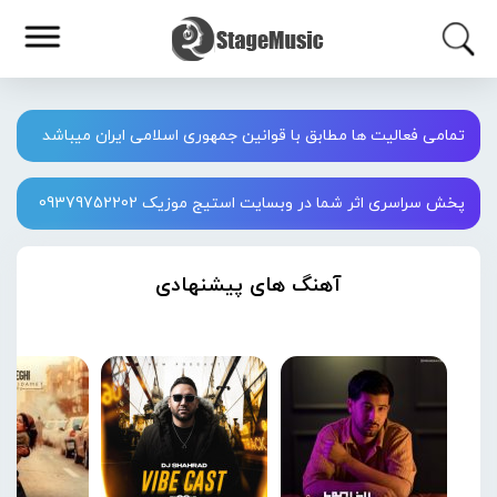
تمامی فعالیت ها مطابق با قوانین جمهوری اسلامی ایران میباشد
پخش سراسری اثر شما در وبسایت استیج موزیک 09379752202
آهنگ های پیشنهادی