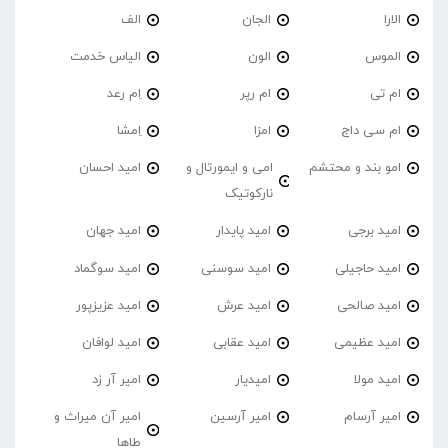
الارا
الجان
الف
الموس
الون
الیاس خدمت
ام تی
ام رپر
اِم رعد
ام سی داج
امزا
اِمشا
امو بند و محتشم
امی و ایمورتال و
امید احسان
نارکوتیک
امید برجی
امید پایدار
امید جهان
امید حاجیلی
امید سوسنی
امید سوگماد
امید صالحی
امید عرش
امید عزیزپور
امید عظیمی
امید عقابی
امید لوافان
امید مولا
امیدیار
امیر آر زد
امیر آرسام
امیر آرسین
امیر آن میراث و
طاها