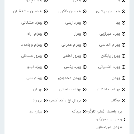
بلا
بنجی
بنیا و چابو
بنیامین بهادری
بنیامین ذاکری
بنیامین مشتاقیان
بها
بهراد زینی
بهراد مشکانی
بهراد میرزایی
بهراز
بهرام آرام
بهرام الماسی
بهرام عمرانی
بهرام و بامداد
بهروز پایگان
بهروز لطفی
بهروز مسائلی
بهزاد آشتیانی
بهزاد پکس
بهزاد لیتو
بهمن
بهمن محمودی
بهنام بانی
بهنام بداخشان
بهنام سلطانی
بهیان
بوگاتی
بی ال اچ و کیا کرمی
بی راه
بی واسطه (علی تارکُن
بیباک
بیژن لرد
و هومن خفن) و
مهدی میرصفایی