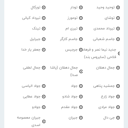
توحید وحید
تودار
تورکال
توشای
تومورز
تیرداد کیانی
تیرداد محمدی
تیری ام
تینک
جاسم شعبانی
جاسم کارگر
جبرئیل
جدید نیما نصر و فرهاد
جرجیس
جعفر یار خدا
فلاحی (سایروس بند)
جمال دهقان
جمال دهقان (پاشا
جمال لطفی
صدا)
جمشید پناهی
جواد
جواد الیاسی
جواد زارع
جواد شادو
جواد عطایی
جواد مرادی
جواد مقدم
جوادو
جی دال
جیران
جیران معصومه
اسدی