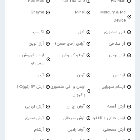
Kee Mee
Ice Tha One
HD Man
Shayne
Minel
Mercury & Mc
Device
آتی منصوری
آدور
آذرسینا
آرا صلاحی
آرادی (حاج حسن)
آراز الوین
آران براتی
آرتا و کوروش
آرتا و کوروش و
سمی لو
آرت‌من
آرتن
آرتو
آرسام سهرابی
آرسن و آتی منصوری
آرش 13 (نورالله)
و کیوان
آرش آهمه
آرش اچ ان
آرش ای پی
آرش جلالی و آقا فرا
آرش سبحانی
آرش صابری
آرش محسنی
آرشا رادین
آرشام