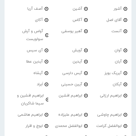
آشور
آشین
آصف آریا
آقای اصل
آکاس
آکای
آنست
آهیر یوسفی
آواس و آرش
سولویست
آوان
آویش
آی سیس
آیان
آیدین
آیدین عطا
آیریک بویز
آیس دارسی
آیشاه
آیکان
آیین حسینی
اَبراد
ابراهیم ارزانی
ابراهیم افشین
ابراهیم افشین و
سیما شاکریان
ابراهیم چاوشی
ابراهیم علیزاده
ابراهیم هاشمی
ابوالفضل کرامت
ابوالفضل محمدی
ابوچ و اقرار