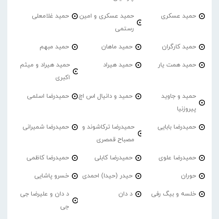
حمید عسکری
حمید عسکری و امین
حمید غلامعلی
رستمی
حمید کارگران
حمید ماهان
حمید مبهم
حمید همت یار
حمید هیراد
حمید هیراد و میثم
اکبری
حمید و جاوید
حمید و دانیال اس اچ
حمیدرضا اسلمی
پیروزنیا
حمیدرضا بابایی
حمیدرضا ترکاشوند و
حمیدرضا شمیرانی
مصباح قمصری
حمیدرضا علوی
حمیدرضا کابلی
حمیدرضا کاظمی
حوران
حیدر (حیدا) احمدی
خسرو پاشایی
خلسه و بیگ رفی
د دان
د دان و علیرضا جی
جی