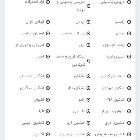
ادریس یاسینی
ادریس یاسینی و
اراد اسدزاده
بهنیا
اراسپ
اردلان
اردلان لاوان
ارسام
ارسلان خادمی
ارسلان غلامی
ارشاد موسوی
ارور
اس تی و تیری آر
اسپین ایلیا
استاد ایرج و حامد
اسرار
ضرغامی
اسماعیل کناری
اشکان
اشکان شمسایی
اشکان مهدوی
اشکان نظر
اشکان یادگاری
اشکین 0098
اشو
اشوان
اشوان و مهیار
اف جی
افرا
افشین آذری
افشین آریا
افشین امینی
افشین سیاهپوش
افشین و مهزیار
اکسپی