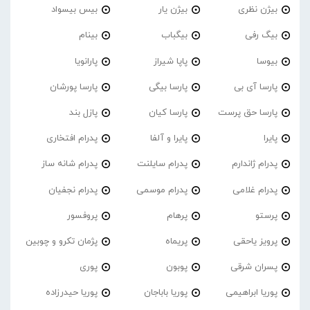
بیژن نظری
بیژن یار
بیس بیسواد
بیگ رفی
بیگباب
بینام
بیوسا
پاپا شیراز
پارانویا
پارسا آی بی
پارسا بیگی
پارسا پورشان
پارسا حق پرست
پارسا کیان
پازل بند
پایرا
پایرا و آلفا
پدرام افتخاری
پدرام ژاندارم
پدرام‌ سایلنت
پدرام شانه ساز
پدرام غلامی
پدرام موسمی
پدرام نجفیان
پرستو
پرهام
پروفسور
پرویز یاحقی
پریماه
پژمان تکرو و چوبین
پسران شرقی
پوبون
پوری
پوریا ابراهیمی
پوریا باباجان
پوریا حیدرزاده