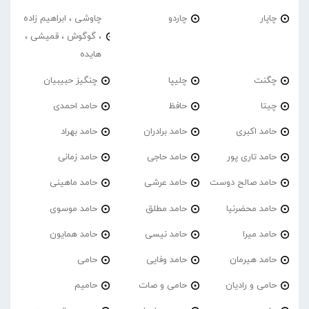
چاپار
چاردو
چاوشی ، ابراهیم زاده
، گوگوش ، قمیشی ،
هایده
چگنت
چلیپا
چنگیز حبیبیان
چیتا
حافظ
حامد احمدی
حامد اکبری
حامد برادران
حامد بهراد
حامد تاری پور
حامد حاجی
حامد زمانی
حامد صالح دوست
حامد عرشی
حامد ماهینی
حامد محضرنیا
حامد مطلق
حامد موسوی
حامد میرا
حامد نیسی
حامد همایون
حامد هیرمان
حامد وفایی
حامی
حامی و رادیان
حامی و صات
حامیم