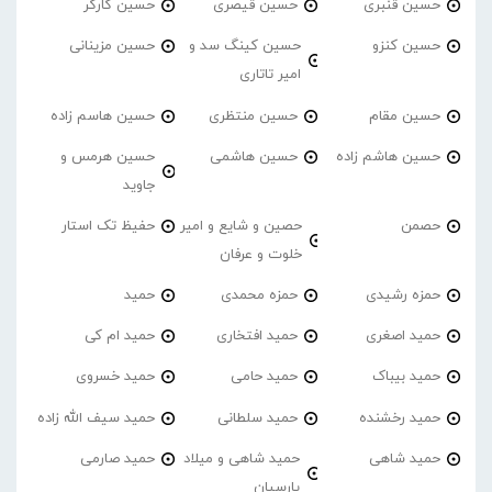
حسین قنبری
حسین قیصری
حسین کارگر
حسین کنزو
حسین کینگ سد و
حسین مزینانی
امیر تاتاری
حسین مقام
حسین منتظری
حسین هاسم زاده
حسین هاشم زاده
حسین هاشمی
حسین هرمس و
جاوید
حصمن
حصین و شایع و امیر
حفیظ تک استار
خلوت و عرفان
حمزه رشیدی
حمزه محمدی
حمید
حمید اصغری
حمید افتخاری
حمید ام کی
حمید بیباک
حمید حامی
حمید خسروی
حمید رخشنده
حمید سلطانی
حمید سیف الله زاده
حمید شاهی
حمید شاهی و میلاد
حمید صارمی
پارسیان