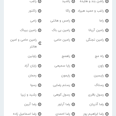
راشن بند و هایده
راشید
راغب
راغب و حمید هیراد
راکا
راکتور
راما
رامس و هانتی
رامی
رامین آریانا
رامین بی باک
رامین بیباک
رامین تجنگی
رامین حامی
رامین حامی و امین
هانتر
راه مج
راهمج
راوتین
راوِن
رایا سمیعی
رایان آراد
رایسین
رایمون
رحمان
رستاک
رستم رضایی
رسوا
رسول باقری
رسول کوهی
رشید و زیپا
رضا آذریان
رضا آرتور
رضا آیین
رضا ابراهیم پور
رضا احمدی
رضا اسماعیل زاده