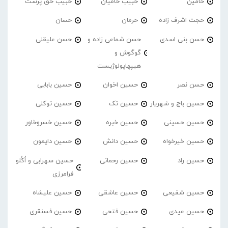
حامین
حبیب حامیان
حبیب حق پرست
حجت اشرف زاده
حرمان
حسان
حسن بنی اسدی
حسن شماعی زاده و
حسن علیقلی
گوگوش و
هیپهاپولوژیست
حسن نصر
حسین اخوان
حسین بابایی
حسین باج و شهریار
حسین تک
حسین توکلی
حسین حسینی
حسین خبره
حسین خسروخاور
حسین خیرخواه
حسین دانش
حسین دایمون
حسین راد
حسین رحمانی
حسین سهرابی و اُکُلو
فرامرزی
حسین شفیعی
حسین عاشقی
حسین علیشاه
حسین عیدی
حسین فتحی
حسین فسنقری