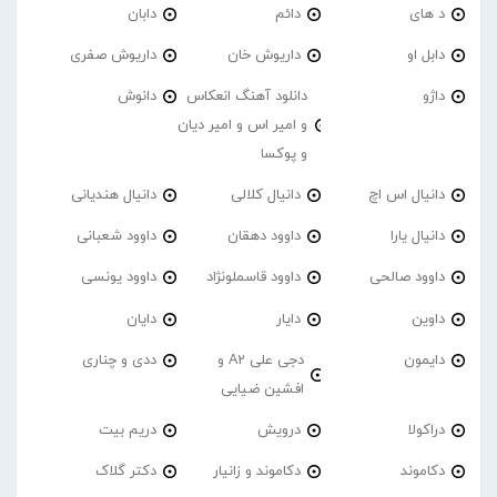
د های
دائم
دابان
دابل او
داریوش خان
داریوش صفری
داژو
دانلود آهنگ انعکاس
دانوش
و امیر اس و امیر دیان
و پوکسا
دانیال اس اچ
دانیال کلالی
دانیال هندیانی
دانیال یارا
داوود دهقان
داوود شعبانی
داوود صالحی
داوود قاسملونژاد
داوود یونسی
داوین
دایار
دایان
دایمون
دجی علی A2 و
ددی و چناری
افشین ضیایی
دراکولا
درویش
دریم بیت
دکاموند
دکاموند و زانیار
دکتر گلاک