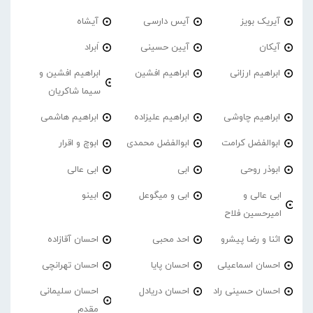
آیریک بویز
آیس دارسی
آیشاه
آیکان
آیین حسینی
اَبراد
ابراهیم ارزانی
ابراهیم افشین
ابراهیم افشین و
سیما شاکریان
ابراهیم چاوشی
ابراهیم علیزاده
ابراهیم هاشمی
ابوالفضل کرامت
ابوالفضل محمدی
ابوچ و اقرار
ابوذر روحی
ابی
ابی عالی
ابی عالی و
ابی و میگوعل
ابینو
امیرحسین فلاح
اثنا و رضا پیشرو
احد محبی
احسان آقازاده
احسان اسماعیلی
احسان پایا
احسان تهرانچی
احسان حسینی راد
احسان دریادل
احسان سلیمانی
مقدم