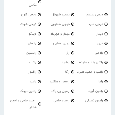
مکس
دیجی سلیم
دیجی شهباز
دیجی کارن
دیجی مپ
دیجی همایون
دیجی هیت
دیدار
دیدار و مهرداد
دینگو
دیهو
رابین رضایی
رادمان
رادمیر
راز
راستین
راشن بند و هایده
راشید
راغب
راغب و حمید هیراد
راکا
راکتور
راما
رامس و هانتی
رامی
رامین آریانا
رامین بی باک
رامین بیباک
رامین تجنگی
رامین حامی
رامین حامی و امین
هانتر