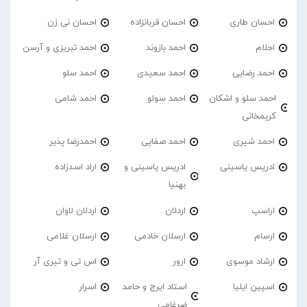
احسان طاری
احسان قربانزاده
احسان نی زن
احلام
احمد بازوند
احمد تبریزی و آرسن
احمد‌ رضایی
احمد سعیدی
احمد سلو
احمد سلو و اشکان
احمد سولو
احمد شامی
کریمخانی
احمد شیری
احمد صفایی
احمدرضا پذیر
ادریس یاسینی
ادریس یاسینی و
اراد اسدزاده
بهنیا
اراسپ
اردلان
اردلان لاوان
ارسام
ارسلان خادمی
ارسلان غلامی
ارشاد موسوی
ارور
اس تی و تیری آر
اسپین ایلیا
استاد ایرج و حامد
اسرار
ضرغامی