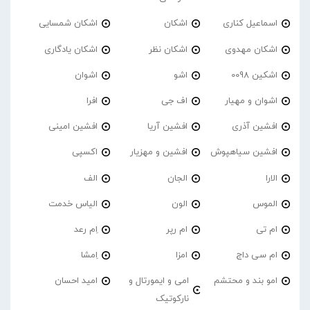
اسماعیل کناری
اشکان
اشکان شمسایی
اشکان مهدوی
اشکان نظر
اشکان یادگاری
اشکین 0098
اشو
اشوان
اشوان و مهیار
اف جی
افرا
افشین آذری
افشین آریا
افشین امینی
افشین سیاهپوش
افشین و مهزیار
اکسپی
الارا
الجان
الف
الموس
الون
الیاس خدمت
ام تی
ام رپر
اِم رعد
ام سی داج
امزا
اِمشا
امو بند و محتشم
امی و ایمورتال و
امید احسان
نارکوتیک