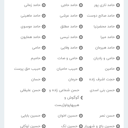
حامد تاری پور
حامد حاجی
حامد زمانی
حامد صالح دوست
حامد عرشی
حامد ماهینی
حامد محضرنیا
حامد مطلق
حامد موسوی
حامد میرا
حامد نیسی
حامد همایون
حامد هیرمان
حامد وفایی
حامی
حامی و رادیان
حامی و صات
حامیم
حامین
حبیب حامیان
حبیب حق پرست
حجت اشرف زاده
حرمان
حسان
حسن بنی اسدی
حسن شماعی زاده و
حسن علیقلی
گوگوش و
هیپهاپولوژیست
حسن نصر
حسین اخوان
حسین بابایی
حسین باج و شهریار
حسین تک
حسین توکلی