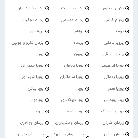
پدرام ژاندارم
پدرام‌ سایلنت
پدرام شانه ساز
پدرام غلامی
پدرام موسمی
پدرام نجفیان
پرستو
پرهام
پروفسور
پرویز یاحقی
پریماه
پژمان تکرو و چوبین
پسران شرقی
پوبون
پوری
پوریا ابراهیمی
پوریا باباجان
پوریا حیدرزاده
پوریا رحمانی
پوریا سلمانیان
پوریا شهبازی
پوریا صدر
پویا
پویا بیاتی
پویا پورخانی
پویا جهانگیری
پویامون
پویان فیلینگ
پویان نجف
پیربد
پیمان اشرفی
پیمان جمشیدیان
پیمان جواهری
پیمان زمانی
پیمان زمانی و مهدی
پیمان شهیدی و