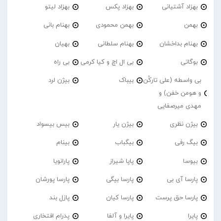
بهزاد آشتیانی
بهزاد پکس
بهزاد لیتو
بهمن
بهمن محمودی
بهنام بانی
بهنام بداخشان
بهنام سلطانی
بهیان
بوگاتی
بی ال اچ و کیا کرمی
بی راه
بی واسطه (علی تارکُن
بیباک
بیژن لرد
و هومن خفن) و
مهدی میرصفایی
بیژن نظری
بیژن یار
بیس بیسواد
بیگ رفی
بیگباب
بینام
بیوسا
پاپا شیراز
پارانویا
پارسا آی بی
پارسا بیگی
پارسا پورشان
پارسا حق پرست
پارسا کیان
پازل بند
پایرا
پایرا و آلفا
پدرام افتخاری