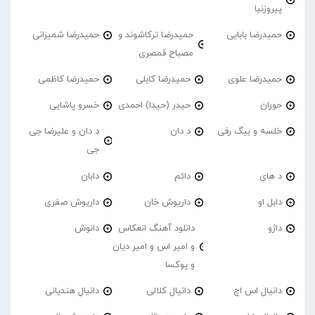
پیروزنیا
حمیدرضا بابایی
حمیدرضا ترکاشوند و
حمیدرضا شمیرانی
مصباح قمصری
حمیدرضا علوی
حمیدرضا کابلی
حمیدرضا کاظمی
حوران
حیدر (حیدا) احمدی
خسرو پاشایی
خلسه و بیگ رفی
د دان
د دان و علیرضا جی
جی
د های
دائم
دابان
دابل او
داریوش خان
داریوش صفری
داژو
دانلود آهنگ انعکاس
دانوش
و امیر اس و امیر دیان
و پوکسا
دانیال اس اچ
دانیال کلالی
دانیال هندیانی