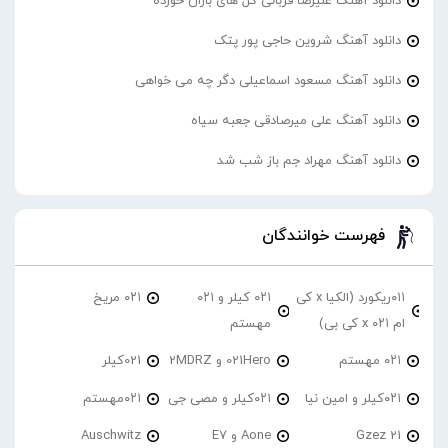
دانلود آهنگ علیرضا قربانی گل های باران خورده
دانلود آهنگ شروین حاجی پور پتک
دانلود آهنگ مسعود اسماعیلی دگر چه می خواهی
دانلود آهنگ علی میرصادقی جعبه سیاه
دانلود آهنگ مهراد جم باز شب شد
فهرست خوانندگان
۰۱۱ریکورد (الکیا x کی
۰۲۱ کیلر و ۰۲۱
۰۲۱ مریخ
ام ۰۲۱ x کی بی)
مهستم
۰۲۱ مهستم
021Hero و 2MDRZ
021کیلر
۰۲۱کیلر و امین نیا
۰۲۱کیلر و مصی جی
۰۲۱مهستم
21 Gzez
Aone و E7
Auschwitz