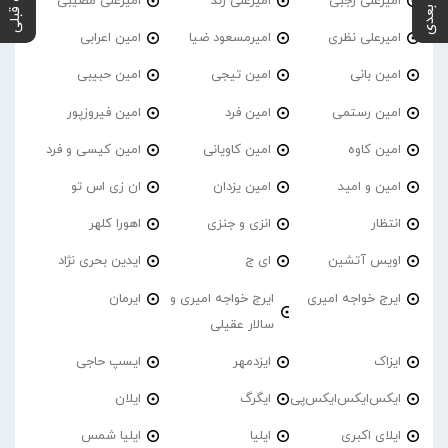
پست بعدی
پست قبلی
امیرعلی رجبی
امیرعلی زند
امیرعلی مصیبی
امیرعلی نظری
امیرمسعود ضیا
امین اعرابی
امین بانی
امین تیجی
امین حبیبی
امین رستمی
امین فرد
امین فیروزپور
امین کاوه
امین کاویانی
امین کیسی و فرد
امین و امید
امین یزدان
ان زی اس تو
انتظار
انزی و جنزی
اهورا کلهر
اویس آتشین
ای ج
ایدین بحری نژاد
ایرج خواجه امیری
ایرج خواجه امیری و
ایرمان
سالار عقیلی
ایزاک
ایزدمهر
ایسپ حاجی
ایکس‌ایکس‌ایکس‌پی
ایگرگ
ایلان
ایلای اکبری
ایلیا
ایلیا شمس