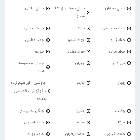
جمال دهقان
جمال دهقان (پاشا
جمال لطفی
صدا)
جمشید پناهی
جواد
جواد الیاسی
جواد زارع
جواد شادو
جواد عطایی
جواد مرادی
جواد مقدم
جوادو
جی دال
جیران
جیران معصومه
اسدی
چاپار
چاردو
چاوشی ، ابراهیم زاده
، گوگوش ، قمیشی ،
هایده
چگنت
چلیپا
چنگیز حبیبیان
چیتا
حافظ
حامد احمدی
حامد اکبری
حامد برادران
حامد بهراد