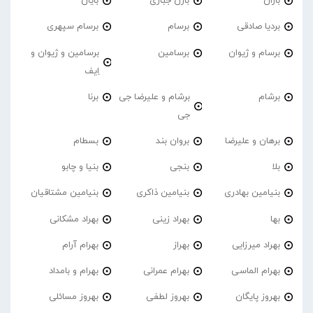
باران
بارن جباری
بایان
بردیا صادقی
برسام
برسام سپهری
برسام و ژیوان
برسامین
برسامین و ژیوان و
اِیف
برشام
برشام و علیرضا جی
برنا
جی
برهان و علیرضا
بروان بند
بسطام
بلا
بنجی
بنیا و چابو
بنیامین بهادری
بنیامین ذاکری
بنیامین مشتاقیان
بها
بهراد زینی
بهراد مشکانی
بهراد میرزایی
بهراز
بهرام آرام
بهرام الماسی
بهرام عمرانی
بهرام و بامداد
بهروز پایگان
بهروز لطفی
بهروز مسائلی