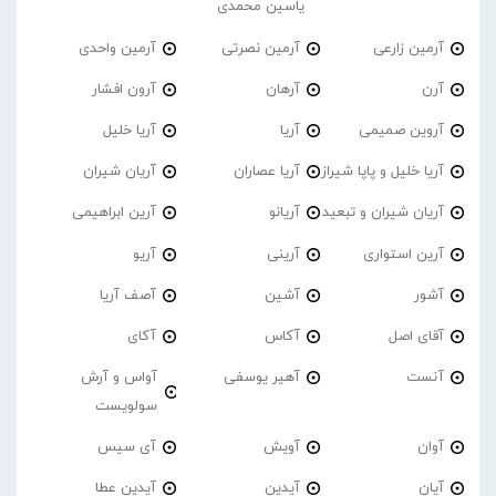
یاسین محمدی
آرمین زارعی
آرمین نصرتی
آرمین واحدی
آرن
آرهان
آرون افشار
آروین صمیمی
آریا
آریا خلیل
آریا خلیل و پاپا شیراز
آریا عصاران
آریان شیران
آریان شیران و تبعید
آریانو
آرین ابراهیمی
آرین استواری
آرینی
آریو
آشور
آشین
آصف آریا
آقای اصل
آکاس
آکای
آنست
آهیر یوسفی
آواس و آرش
سولویست
آوان
آویش
آی سیس
آیان
آیدین
آیدین عطا