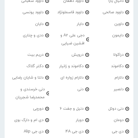
دانیال یارا
داوود دهقان
داوود شعبانی
داوود صالحی
داوود قاسملونژاد
داوود یونسی
داوین
دایار
دایان
دایمون
دجی علی A2 و
ددی و چناری
افشین ضیایی
دراکولا
درویش
دریم بیت
دکاموند
دکاموند و زانیار
دکتر گلاک
دلارام
دلارام زواره ای
دلتا و شایان رضایی
دلصیر
دنی
دنی خرسندی و
محمدرضا شجریان
دنی دوئل
دنیل و جفت 6
دورچی
دومان
دویار
دی ام و دارک بوی
دی جی
دی جی 4A
دی جی Alip