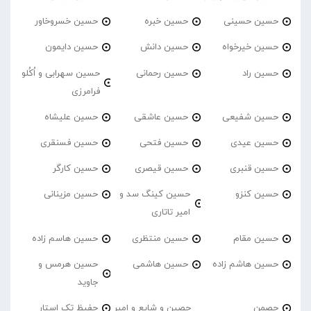
حسین حسینی
حسین خبره
حسین خسروخاور
حسین خیرخواه
حسین دانش
حسین دایمون
حسین راد
حسین رحمانی
حسین سهرابی و اُکُلو
فرامرزی
حسین شفیعی
حسین عاشقی
حسین علیشاه
حسین عیدی
حسین فتحی
حسین فسنقری
حسین قنبری
حسین قیصری
حسین کارگر
حسین کنزو
حسین کینگ سد و
حسین مزینانی
امیر تاتاری
حسین مقام
حسین منتظری
حسین هاسم زاده
حسین هاشم زاده
حسین هاشمی
حسین هرمس و
جاوید
حصمن
حصین و شایع و امیر
حفیظ تک استار