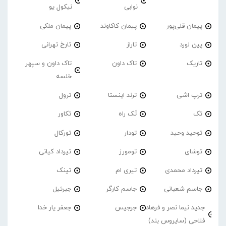
نوابی
نیکول یو
پیمان قلی‌پور
پیمان کاکاوند
پیمان ملکی
پین لورد
تاراز
تارخ تهرانی
تاریک
تاک داون
تاک داون و سپهر
خلسه
ترپ اشی
ترند اینستا
ترول
تک
تَک راه
تکاور
توحید وحید
تودار
تورکال
توشای
تومورز
تیرداد کیانی
تیرداد محمدی
تیری ام
تینک
جاسم شعبانی
جاسم کارگر
جبرئیل
جدید نیما نصر و فرهاد
جرجیس
جعفر یار خدا
فلاحی (سایروس بند)