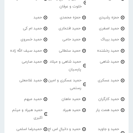
خلوت و عرفان
حمزه رشیدی
حمزه محمدی
حمید
حمید اصغری
حمید افتخاری
حمید ام کی
حمید بیباک
حمید حامی
حمید خسروی
حمید رخشنده
حمید سلطانی
حمید سیف الله زاده
حمید شاهی
حمید شاهی و میلاد
حمید صارمی
پارسیان
حمید عسکری
حمید عسکری و امین
حمید غلامعلی
رستمی
حمید کارگران
حمید ماهان
حمید مبهم
حمید همت یار
حمید هیراد
حمید هیراد و میثم
اکبری
حمید و جاوید
حمید و دانیال اس اچ
حمیدرضا اسلمی