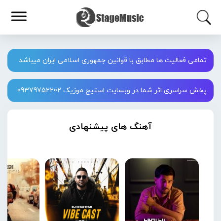
تمامی فعالیت ها مطابق با قوانین جمهوری اسلامی ایران میباشد
پخش سراسری اثر شما در وبسایت استیج موزیک 09379752202
آهنگ های پیشنهادی