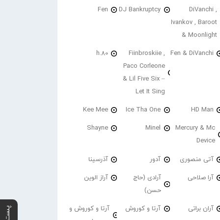
Fen
DJ Bankruptcy
DiVanchi ,
Ivankov , Baroot
& Moonlight
h.80
Fiinbroskiie ,
Fen & DiVanchi
Paco Corleone
& Lil Five Six –
Let It Sing
Kee Mee
Ice Tha One
HD Man
Shayne
Minel
Mercury & Mc
Device
آتی منصوری
آدور
آذرسینا
آرا صلاحی
آرادی (حاج
آراز الوین
حسن)
آران براتی
آرتا و کوروش
آرتا و کوروش و