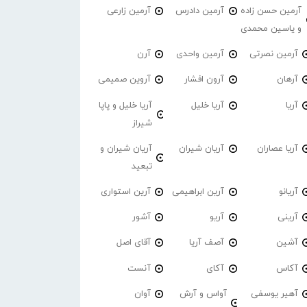
آرمین حسن زاده
آرمین دادرس
آرمین زارعی
و یاسین محمدی
آرمین نصرتی
آرمین واحدی
آرن
آرهان
آرون افشار
آروین صمیمی
آریا
آریا خلیل
آریا خلیل و پاپا
شیراز
آریا عصاران
آریان شیران
آریان شیران و
تبعید
آریانو
آرین ابراهیمی
آرین استواری
آرینی
آریو
آشور
آشین
آصف آریا
آقای اصل
آکاس
آکای
آنست
آهیر یوسفی
آواس و آرش
آوان