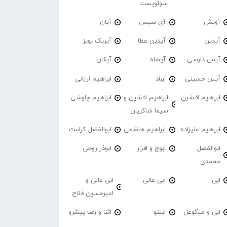
سولویست
آویش
آی سیس
آیان
آیدین
آیدین عطا
آیریک بویز
آیس دارسی
آیشاه
آیکان
آیین حسینی
اَبراد
ابراهیم ارزانی
ابراهیم افشین
ابراهیم افشین و
ابراهیم چاوشی
سیما شاکریان
ابراهیم علیزاده
ابراهیم هاشمی
ابوالفضل کرامت
ابوالفضل
ابوچ و اقرار
ابوذر روحی
محمدی
ابی
ابی عالی
ابی عالی و
امیرحسین فلاح
ابی و میگوعل
ابینو
اثنا و رضا پیشرو