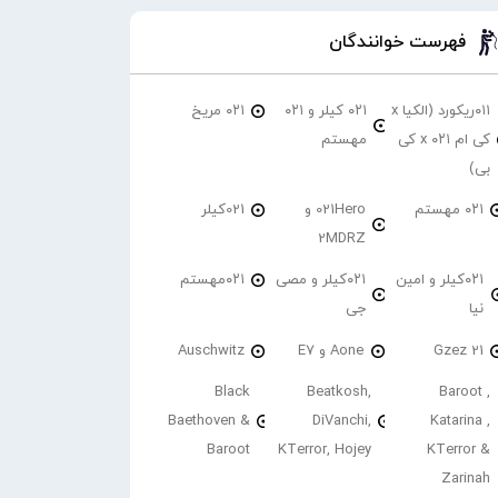
فهرست خوانندگان
۰۱۱ریکورد (الکیا x
۰۲۱ کیلر و ۰۲۱
۰۲۱ مریخ
کی ام ۰۲۱ x کی
مهستم
بی)
۰۲۱ مهستم
021Hero و
021کیلر
2MDRZ
۰۲۱کیلر و امین
۰۲۱کیلر و مصی
۰۲۱مهستم
نیا
جی
21 Gzez
Aone و E7
Auschwitz
Black
Beatkosh,
Baroot ,
Baethoven &
DiVanchi,
Katarina ,
Baroot
KTerror, Hojey
KTerror &
Zarinah