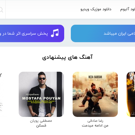
لود آلبوم
دانلود موزیک ویدیو
می ایران میباشد
پخش سراسری اثر شما در وبسایت 
آهنگ های پیشنهادی
رضا صادقی
مصطفی پویان
من ادامه میدمت
مُسکن