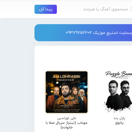
استیج موزیک 09379752202
پازل بند
علی لهراسبی
پاتوق
مهتاب (تیتراژ سریال صفا با
خانواده)