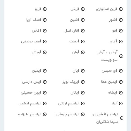
آرین استواری
آرینی
آریو
آشور
آشین
آصف آریا
آفو
آقای اصل
آکاس
آکای
آنست
آهیر یوسفی
آواس و آرش
آوان
آویش
سولویست
آی سیس
آیان
آیدین
آیدین عطا
آیریک بویز
آیس دارسی
آیشاه
آیکان
آیین حسینی
اَبراد
ابراهیم ارزانی
ابراهیم افشین
ابراهیم افشین و
ابراهیم چاوشی
ابراهیم علیزاده
سیما شاکریان