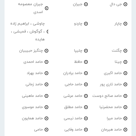
جی دال
جیران
جیران معصومه
اسدی
چاپار
چاردو
چاوشی ، ابراهیم زاده
، گوگوش ، قمیشی ،
هایده
چگنت
چلیپا
چنگیز حبیبیان
چیتا
حافظ
حامد احمدی
حامد اکبری
حامد برادران
حامد بهراد
حامد تاری پور
حامد حاجی
حامد زمانی
حامد صالح دوست
حامد عرشی
حامد ماهینی
حامد محضرنیا
حامد مطلق
حامد موسوی
حامد میرا
حامد نیسی
حامد همایون
حامد هیرمان
حامد وفایی
حامی