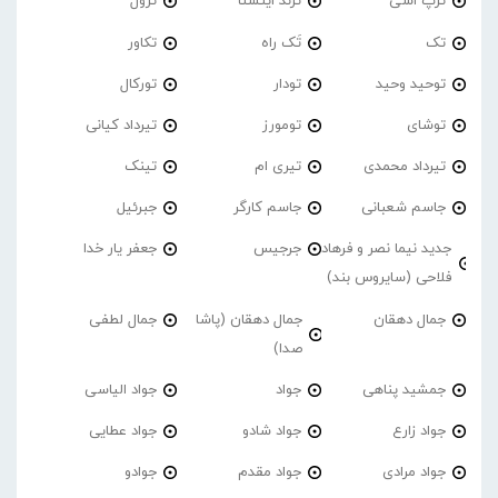
ترپ اشی
ترند اینستا
ترول
تک
تَک راه
تکاور
توحید وحید
تودار
تورکال
توشای
تومورز
تیرداد کیانی
تیرداد محمدی
تیری ام
تینک
جاسم شعبانی
جاسم کارگر
جبرئیل
جدید نیما نصر و فرهاد
جرجیس
جعفر یار خدا
فلاحی (سایروس بند)
جمال دهقان
جمال دهقان (پاشا
جمال لطفی
صدا)
جمشید پناهی
جواد
جواد الیاسی
جواد زارع
جواد شادو
جواد عطایی
جواد مرادی
جواد مقدم
جوادو