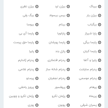
بیباک
بیژن لرد
بیژن نظری
بیژن یار
بیس بیسواد
بیگ رفی
بیگباب
بینام
بیوسا
پاپا شیراز
پارانویا
پارسا آی بی
پارسا بیگی
پارسا پورشان
پارسا حق پرست
پارسا کیان
پازل بند
پایرا
پایرا و آلفا
پدرام افتخاری
پدرام ژاندارم
پدرام‌ سایلنت
پدرام شانه ساز
پدرام غلامی
پدرام موسمی
پدرام نجفیان
پرستو
پرهام
پروفسور
پرویز یاحقی
پریماه
پژمان تکرو
پژمان تکرو و چوبین
پسران شرقی
پوبون
پوری