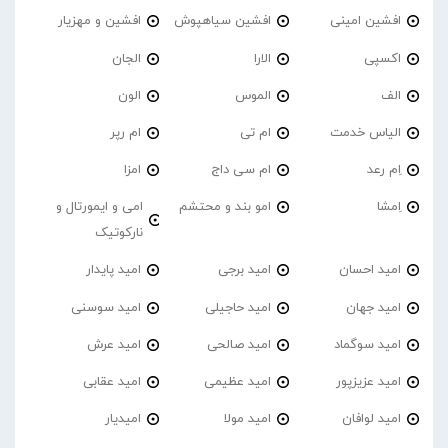
افشین امینی
افشین سیاهپوش
افشین و مهزیار
اکسپی
الارا
الجان
الف
الموس
الون
الیاس خدمت
ام تی
ام رپر
اِم رعد
ام سی داج
امزا
اِمشا
امو بند و محتشم
امی و ایمورتال و
نارکوتیک
امید احسان
امید برجی
امید پایدار
امید جهان
امید حاجیلی
امید سوسنی
امید سوگماد
امید صالحی
امید عرش
امید عزیزپور
امید عظیمی
امید عقابی
امید لوافان
امید مولا
امیدیار