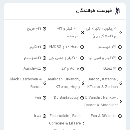
فهرست خوانندگان
۰۱۱ریکورد (الکیا x کی
۰۲۱ کیلر و ۰۲۱
۰۲۱ مریخ
ام ۰۲۱ x کی بی)
مهستم
۰۲۱ مهستم
021Hero و 2MDRZ
021کیلر
۰۲۱کیلر و امین نیا
۰۲۱کیلر و مصی جی
۰۲۱مهستم
21 Gzez
Aone و E7
Auschwitz
Black Baethoven &
Beatkosh, DiVanchi,
Baroot , Katarina ,
Baroot
KTerror, Hojey
KTerror & Zarinah
Fen
DJ Bankruptcy
DiVanchi , Ivankov ,
Baroot & Moonlight
h.80
Fiinbroskiie , Paco
Fen & DiVanchi
Corleone & Lil Five