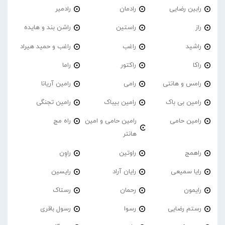
رابین رضایی
رادمان
رادمیر
راز
راستین
راشن بند و هایده
راشید
راغب
راغب و حمید هیراد
راکا
راکتور
راما
رامس و هانتی
رامی
رامین آریانا
رامین بی باک
رامین بیباک
رامین تجنگی
رامین حامی
رامین حامی و امین
راه مج
هانتر
راهمج
راوتین
راوِن
رایا سمیعی
رایان آراد
رایسین
رایمون
رحمان
رستاک
رستم رضایی
رسوا
رسول باقری