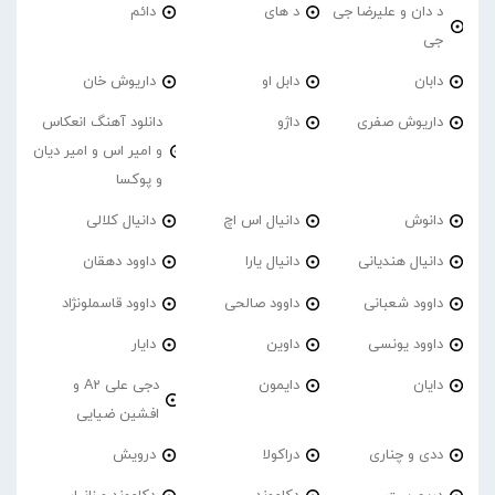
د دان و علیرضا جی
د های
دائم
جی
دابان
دابل او
داریوش خان
داریوش صفری
داژو
دانلود آهنگ انعکاس
و امیر اس و امیر دیان
و پوکسا
دانوش
دانیال اس اچ
دانیال کلالی
دانیال هندیانی
دانیال یارا
داوود دهقان
داوود شعبانی
داوود صالحی
داوود قاسملونژاد
داوود یونسی
داوین
دایار
دایان
دایمون
دجی علی A2 و
افشین ضیایی
ددی و چناری
دراکولا
درویش