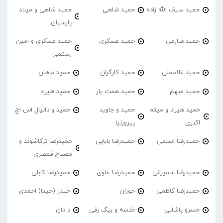
حمید سیف الله زاده
حمید شاهی
حمید شاهی و میلاد
پارسیان
حمید صارمی
حمید عسکری
حمید عسکری و امین
رستمی
حمید غلامعلی
حمید کارگران
حمید ماهان
حمید مبهم
حمید همت یار
حمید هیراد
حمید هیراد و میثم
حمید و جاوید
حمید و دانیال اس اچ
اکبری
پیروزنیا
حمیدرضا اسلمی
حمیدرضا بابایی
حمیدرضا ترکاشوند و
مصباح قمصری
حمیدرضا شمیرانی
حمیدرضا علوی
حمیدرضا کابلی
حمیدرضا کاظمی
حوران
حیدر (حیدا) احمدی
خسرو پاشایی
خلسه و بیگ رفی
د دان