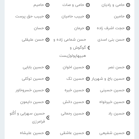
حامی و رادیان
حامی و صات
حامیم
حامین
حبیب حامیان
حبیب حق پرست
حجت اشرف زاده
حرمان
حسان
حسن بنی اسدی
حسن شماعی زاده و
حسن علیقلی
گوگوش و
هیپهاپولوژیست
حسن نصر
حسین اخوان
حسین بابایی
حسین باج و شهریار
حسین تک
حسین توکلی
حسین حسینی
حسین خبره
حسین خسروخاور
حسین خیرخواه
حسین دانش
حسین دایمون
حسین راد
حسین رحمانی
حسین سهرابی و اُکُلو
فرامرزی
حسین شفیعی
حسین عاشقی
حسین علیشاه