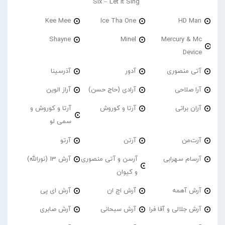
Six – Let It Sing
Kee Mee
Ice Tha One
HD Man
Shayne
Minel
Mercury & Mc
Device
آتی منصوری
آدور
آذرسینا
آرا صلاحی
آرادی (حاج حسن)
آراز الوین
آران براتی
آرتا و کوروش
آرتا و کوروش و
سمی لو
آرت‌من
آرتن
آرتو
آرسام سهرابی
آرسن و آتی منصوری
آرش 13 (نورالله)
و کیوان
آرش آهمه
آرش اچ ان
آرش ای پی
آرش جلالی و آقا فرا
آرش سبحانی
آرش صابری