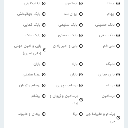
ایمانا
ایمانمون
ایندیکتونی
ایهام
ایوان بند
بابک جهانبخش
بابک حسینی
بابک سلیمی
بابک کمایی
بابک مافی
بابک محمدی
بابک ملک
بابی فم
بابی و امیر رادان
بابی و امین مهنی
(دایی امین)
بابیک
باراد
باران
بارن جباری
بایان
بردیا صادقی
برسام
برسام سپهری
برسام و ژیوان
برسامین
برسامین و ژیوان و
برشام
اِیف
برشام و علیرضا جی
برنا
برهان و علیرضا
جی