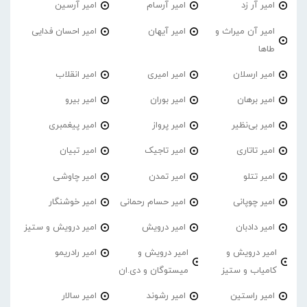
امیر آر زد
امیر آرسام
امیر آرسین
امیر آن میراث و
امیر آیهان
امیر احسان فدایی
طاها
امیر ارسلان
امیر امیری
امیر انقلاب
امیر برهان
امیر‌ بوران
امیر بیرو
امیر بی‌نظیر
امیر پرواز
امیر پیغمبری
امیر تاتاری
امیر تاجیک
امیر تبیان
امیر تتلو
امیر تمدن
امیر چاوشی
امیر چوپانی
امیر حسام رحمانی
امیر خوشنگار
امیر دادبان
امیر درویش
امیر درویش و ستیز
امیر درویش و
امیر درویش و
امیر رادریمو
کامیاب و ستیز
میستوگان و دی.ان
امیر راستین
امیر رشوند
امیر سالار