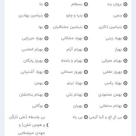
بروان بند
بسطام
بلا
بنجی
بنیا و چابو
بنیامین بهادری
بنیامین ذاکری
بنیامین مشتاقیان
بها
بهراد زینی
بهراد مشکانی
بهراد میرزایی
بهراز
بهرام آرام
بهرام الماسی
بهرام عمرانی
بهرام و بامداد
بهروز پایگان
بهروز لطفی
بهروز مسائلی
بهزاد آشتیانی
بهزاد پکس
بهزاد لیتو
بهمن
بهمن محمودی
بهنام بانی
بهنام بداخشان
بهنام سلطانی
بهیان
بوگاتی
بی ال اچ و کیا کرمی
بی راه
بی واسطه (علی تارکُن
و هومن خفن) و
مهدی میرصفایی