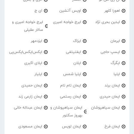
اهورا کلهر
اویس آتشین
ای ج
ایدین بحری نژاد
ایرج خواجه امیری
ایرج خواجه امیری و
سالار عقیلی
ایرمان
ایزاک
ایزدمهر
ایسپ حاجی
ایفتیئفی
ایکس‌ایکس‌ایکس‌پی
ایگرگ
ایلان
ایلای اکبری
ایلیا
ایلیا شمس
ایلیار
ایمان برند
ایمان تام تام
ایمان حمیدی
ایمان حیدری
ایمان رستمی
ایمان زارعی زند
ایمان سیاهپوشان
ایمان سیاهپوشان و
ایمان عبداله خانی
بهروز سکتور
ایمان فرخ
ایمان لویس
ایمان مسعودی