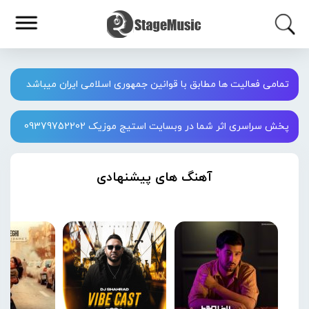
تمامی فعالیت ها مطابق با قوانین جمهوری اسلامی ایران میباشد
پخش سراسری اثر شما در وبسایت استیج موزیک 09379752202
آهنگ های پیشنهادی