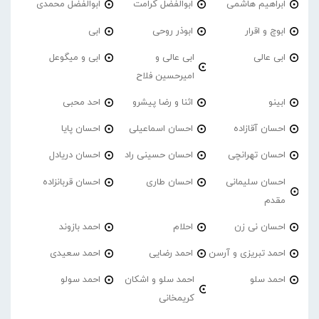
ابراهیم هاشمی
ابوالفضل کرامت
ابوالفضل محمدی
ابوچ و اقرار
ابوذر روحی
ابی
ابی عالی
ابی عالی و
ابی و میگوعل
امیرحسین فلاح
ابینو
اثنا و رضا پیشرو
احد محبی
احسان آقازاده
احسان اسماعیلی
احسان پایا
احسان تهرانچی
احسان حسینی راد
احسان دریادل
احسان سلیمانی
احسان طاری
احسان قربانزاده
مقدم
احسان نی زن
احلام
احمد بازوند
احمد تبریزی و آرسن
احمد‌ رضایی
احمد سعیدی
احمد سلو
احمد سلو و اشکان
احمد سولو
کریمخانی